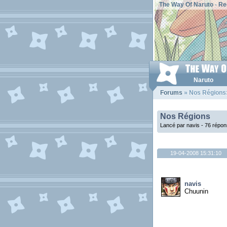
The Way Of Naruto
-
Re
Naruto
Forums
» Nos Régions
Nos Régions
Lancé par navis - 76 répo
19-04-2008 15:31:10
navis
Chuunin