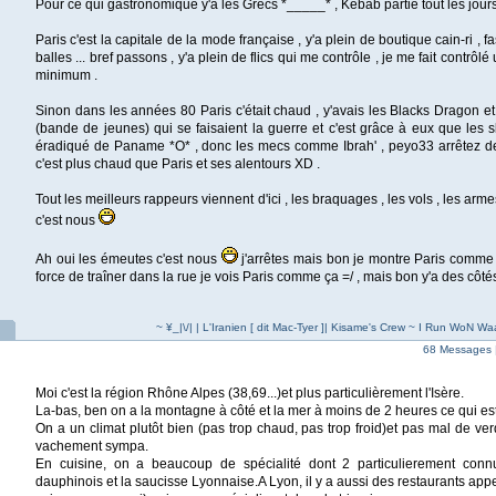
Pour ce qui gastronomique y'a les Grecs *_____* , Kebab partie tout les jou
Paris c'est la capitale de la mode française , y'a plein de boutique cain-ri , fa
balles ... bref passons , y'a plein de flics qui me contrôle , je me fait contrôl
minimum .
Sinon dans les années 80 Paris c'était chaud , y'avais les Blacks Dragon e
(bande de jeunes) qui se faisaient la guerre et c'est grâce à eux que les 
éradiqué de Paname *O* , donc les mecs comme Ibrah' , peyo33 arrêtez de
c'est plus chaud que Paris et ses alentours XD .
Tout les meilleurs rappeurs viennent d'ici , les braquages , les vols , les armes
c'est nous
Ah oui les émeutes c'est nous
j'arrêtes mais bon je montre Paris comme
force de traîner dans la rue je vois Paris comme ça =/ , mais bon y'a des côtés
~ ¥_|\/| | L'Iranien [ dit Mac-Tyer ]| Kisame's Crew ~ I Run WoN Waa
68 Messages 
Moi c'est la région Rhône Alpes (38,69...)et plus particulièrement l'Isère.
La-bas, ben on a la montagne à côté et la mer à moins de 2 heures ce qui est
On a un climat plutôt bien (pas trop chaud, pas trop froid)et pas mal de ve
vachement sympa.
En cuisine, on a beaucoup de spécialité dont 2 particulierement connu
dauphinois et la saucisse Lyonnaise.A Lyon, il y a aussi des restaurants app