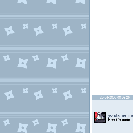
20-04-2008 00:02:29
yondaime_me
Bon Chuunin