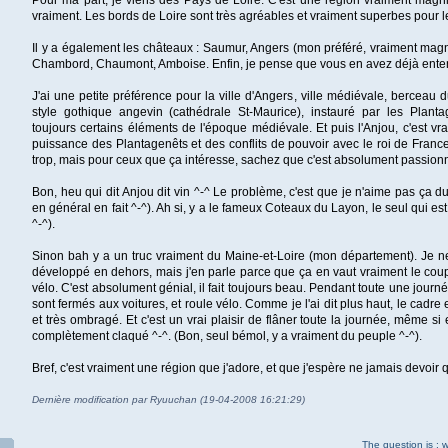
Pour ma part, je viens des Pays de Loire. C'est une région vraiment magnif
vraiment. Les bords de Loire sont très agréables et vraiment superbes pour l
Il y a également les châteaux : Saumur, Angers (mon préféré, vraiment magn
Chambord, Chaumont, Amboise. Enfin, je pense que vous en avez déjà enten
J'ai une petite préférence pour la ville d'Angers, ville médiévale, berceau
style gothique angevin (cathédrale St-Maurice), instauré par les Plant
toujours certains éléments de l'époque médiévale. Et puis l'Anjou, c'est vrai
puissance des Plantagenêts et des conflits de pouvoir avec le roi de France
trop, mais pour ceux que ça intéresse, sachez que c'est absolument passion
Bon, heu qui dit Anjou dit vin ^-^ Le problème, c'est que je n'aime pas ça du 
en général en fait ^-^). Ah si, y a le fameux Coteaux du Layon, le seul qui est 
^-^).
Sinon bah y a un truc vraiment du Maine-et-Loire (mon département). Je ne 
développé en dehors, mais j'en parle parce que ça en vaut vraiment le coup :
vélo. C'est absolument génial, il fait toujours beau. Pendant toute une journé
sont fermés aux voitures, et roule vélo. Comme je l'ai dit plus haut, le cadre 
et très ombragé. Et c'est un vrai plaisir de flâner toute la journée, même si 
complètement claqué ^-^. (Bon, seul bémol, y a vraiment du peuple ^-^).
Bref, c'est vraiment une région que j'adore, et que j'espère ne jamais devoir qu
Dernière modification par Ryuuchan (19-04-2008 16:21:29)
The question is :