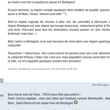
au moins une fois si quelqu'un passe en Bretagne!
Et pour terminer, la région compte quelques villes fortifiés de qualité, j'pen
aussi a St Malo, Dinan, Vannes (ma ville ^^)...
Bref la région regorge de choses à aller voir, de curiosités à découvrir,
région Bretagne est une région qui bouge beaucoup, notamment grâce à Re
une terre d'accueil pour tout les festivaliers voulant passer un bon mome
tecknival, mais bon...)
Bref, j'aime la Bretagne, et je suis heureux de vivre dans une région ayant ga
culturelle!
Ryuuchan > haha Anjou, très connu parmi les jeunes pour son rosé absolume
le cabernet d'Anjou z'allez voir c'est une vraie piquette!) j'avoue avoir bien ri
la ville, ca m'a rappellé quelques soirées très arrosées!
Dernière modification par reapercurse (19-04-2008 23:36:30)
464 Messages 
Bon moi je suis de Paris , 75014 pour être plus précis !
ta
Paris c'est la capitale , avec ses villes qui l'entoure comme Montreuille , Ba
Bois , Saint-Denis et son super bois de Boulogne