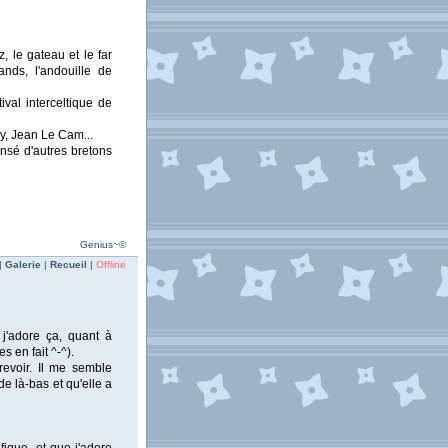
, le gateau et le far
nds, l'andouille de
ival interceltique de
ly, Jean Le Cam...
ensé d'autres bretons
Genius~©
|
Galerie
|
Recueil
|
Offline
 j'adore ça, quant à
s en fait ^-^).
 revoir. Il me semble
e là-bas et qu'elle a