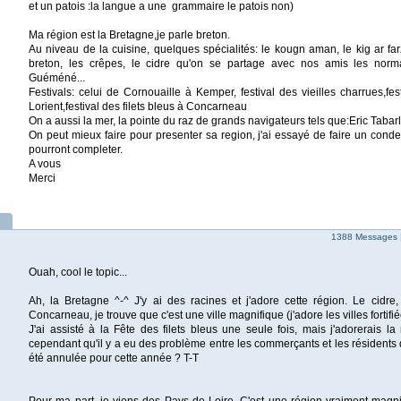
et un patois :la langue a une grammaire le patois non)
Ma région est la Bretagne,je parle breton.
Au niveau de la cuisine, quelques spécialités: le kougn aman, le kig ar farz
breton, les crêpes, le cidre qu'on se partage avec nos amis les norma
Guéméné...
Festivals: celui de Cornouaille à Kemper, festival des vieilles charrues,fest
Lorient,festival des filets bleus à Concarneau
On a aussi la mer, la pointe du raz de grands navigateurs tels que:Eric Tabar
On peut mieux faire pour presenter sa region, j'ai essayé de faire un cond
pourront completer.
A vous
Merci
1388 Messages 
Ouah, cool le topic...
Ah, la Bretagne ^-^ J'y ai des racines et j'adore cette région. Le cidre,
Concarneau, je trouve que c'est une ville magnifique (j'adore les villes fortifiée
J'ai assisté à la Fête des filets bleus une seule fois, mais j'adorerais la
cependant qu'il y a eu des problème entre les commerçants et les résidents d
été annulée pour cette année ? T-T