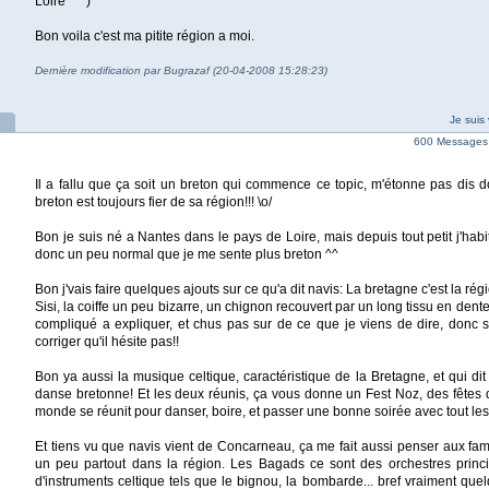
Loire ^^")
Bon voila c'est ma pitite région a moi.
Dernière modification par Bugrazaf (20-04-2008 15:28:23)
Je suis 
600 Messages 
Il a fallu que ça soit un breton qui commence ce topic, m'étonne pas dis d
breton est toujours fier de sa région!!! \o/
Bon je suis né a Nantes dans le pays de Loire, mais depuis tout petit j'habi
donc un peu normal que je me sente plus breton ^^
Bon j'vais faire quelques ajouts sur ce qu'a dit navis: La bretagne c'est la ré
Sisi, la coiffe un peu bizarre, un chignon recouvert par un long tissu en dentell
compliqué a expliquer, et chus pas sur de ce que je viens de dire, donc 
corriger qu'il hésite pas!!
Bon ya aussi la musique celtique, caractéristique de la Bretagne, et qui dit
danse bretonne! Et les deux réunis, ça vous donne un Fest Noz, des fêtes d
monde se réunit pour danser, boire, et passer une bonne soirée avec tout les 
Et tiens vu que navis vient de Concarneau, ça me fait aussi penser aux f
un peu partout dans la région. Les Bagads ce sont des orchestres prin
d'instruments celtique tels que le bignou, la bombarde... bref vraiment qu