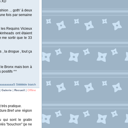
rs XD
shion ... goth' à deux
é une fois par semaine
t les Requins Vicieux
skinheads ont étaient
 me sortir que le 33
 , la drogue , tout ça
 le Bronx mais bon à
 positifs ^^
aaaaaaaS Siiiiiiiiiide biatch
|
Galerie
|
Recueil
|
Offline
 très pratique.
rdure.Bref une région
 qui sont le gratin
elés "bouchon" (je ne