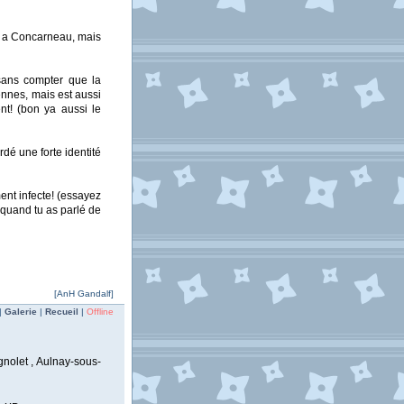
se a Concarneau, mais
 sans compter que la
nnes, mais est aussi
nt! (bon ya aussi le
rdé une forte identité
nt infecte! (essayez
t quand tu as parlé de
[AnH Gandalf]
|
Galerie
|
Recueil
|
Offline
gnolet , Aulnay-sous-