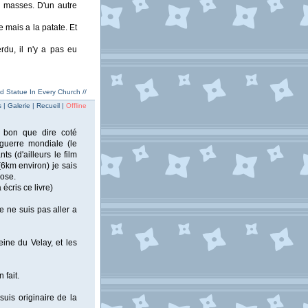
s masses. D'un autre
 mais a la patate. Et
rdu, il n'y a pas eu
ed Statue In Every Church //
| Galerie | Recueil |
Offline
) bon que dire coté
 guerre mondiale (le
s (d'ailleurs le film
 (6km environ) je sais
hose.
écris ce livre)
e ne suis pas aller a
eine du Velay, et les
 fait.
uis originaire de la