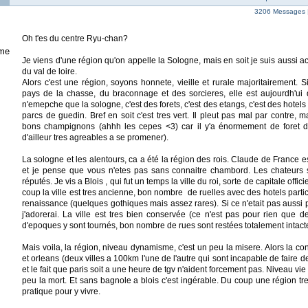
3206 Messages 
Oh t'es du centre Ryu-chan?
me
Je viens d'une région qu'on appelle la Sologne, mais en soit je suis aussi a
du val de loire.
Alors c'est une région, soyons honnete, vieille et rurale majoritairement. S
pays de la chasse, du braconnage et des sorcieres, elle est aujourdh'ui de
n'emepche que la sologne, c'est des forets, c'est des etangs, c'est des hotels
parcs de guedin. Bref en soit c'est tres vert. Il pleut pas mal par contre
bons champignons (ahhh les cepes <3) car il y'a énormement de foret d
d'ailleur tres agreables a se promener).
La sologne et les alentours, ca a été la région des rois. Claude de France 
et je pense que vous n'etes pas sans connaitre chambord. Les chateurs 
réputés. Je vis a Blois , qui fut un temps la ville du roi, sorte de capitale off
coup la ville est tres ancienne, bon nombre de ruelles avec des hotels partic
renaissance (quelques gothiques mais assez rares). Si ce n'etait pas aussi
j'adorerai. La ville est tres bien conservée (ce n'est pas pour rien que d
d'epoques y sont tournés, bon nombre de rues sont restées totalement intact
Mais voila, la région, niveau dynamisme, c'est un peu la misere. Alors la co
et orleans (deux villes a 100km l'une de l'autre qui sont incapable de faire
et le fait que paris soit a une heure de tgv n'aident forcement pas. Niveau vie
peu la mort. Et sans bagnole a blois c'est ingérable. Du coup une région tres
pratique pour y vivre.