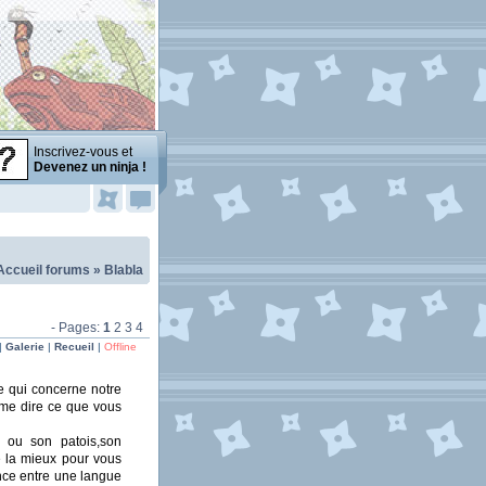
Inscrivez-vous et
Devenez un ninja !
Accueil forums
»
Blabla
- Pages:
1
2
3
4
|
Galerie
|
Recueil
|
Offline
e qui concerne notre
e me dire ce que vous
e ou son patois,son
e la mieux pour vous
rence entre une langue