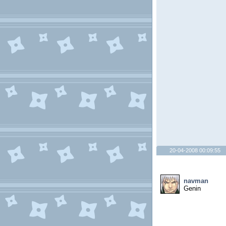
20-04-2008 00:09:55
navman
Genin