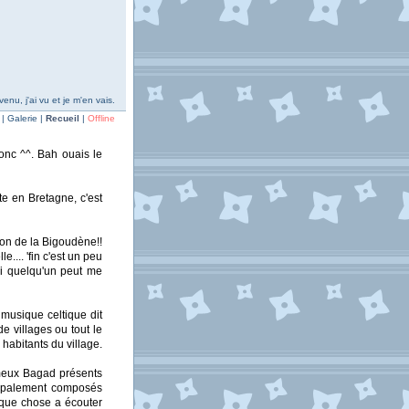
venu, j'ai vu et je m'en vais.
| Galerie |
Recueil
|
Offline
onc ^^. Bah ouais le
te en Bretagne, c'est
gion de la Bigoudène!!
e.... 'fin c'est un peu
si quelqu'un peut me
 musique celtique dit
e villages ou tout le
habitants du village.
ameux Bagad présents
cipalement composés
elque chose a écouter