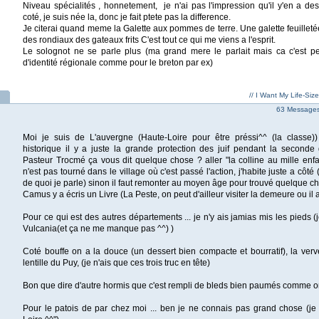
Niveau spécialités , honnetement, je n'ai pas l'impression qu'il y'en a de
coté, je suis née la, donc je fait ptete pas la difference.
Je citerai quand meme la Galette aux pommes de terre. Une galette feuilletée
des rondiaux des gateaux frits C'est tout ce qui me viens a l'esprit.
Le solognot ne se parle plus (ma grand mere le parlait mais ca c'est pe
d'identité régionale comme pour le breton par ex)
// I Want My Life-Siz
63 Messages 
Moi je suis de L'auvergne (Haute-Loire pour être préssi^^ (la classe)
historique il y a juste la grande protection des juif pendant la seconde
Pasteur Trocmé ça vous dit quelque chose ? aller "la colline au mille enfant
n'est pas tourné dans le village où c'est passé l'action, j'habite juste a côté
de quoi je parle) sinon il faut remonter au moyen âge pour trouvé quelque c
Camus y a écris un Livre (La Peste, on peut d'ailleur visiter la demeure ou il a 
Pour ce qui est des autres départements ... je n'y ais jamias mis les pieds (j
Vulcania(et ça ne me manque pas ^^) )
Coté bouffe on a la douce (un dessert bien compacte et bourratif), la verv
lentille du Puy, (je n'ais que ces trois truc en tête)
Bon que dire d'autre hormis que c'est rempli de bleds bien paumés comme on
Pour le patois de par chez moi ... ben je ne connais pas grand chose (je s