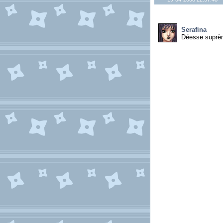
Serafina
Déesse suprè