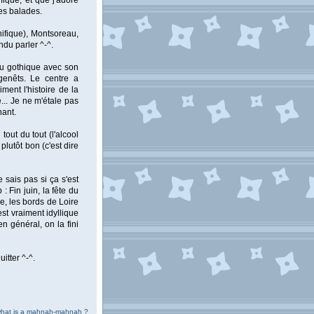
ique, et que j'adore
es balades.
ifique), Montsoreau,
du parler ^-^.
 du gothique avec son
agenêts. Le centre a
ment l'histoire de la
... Je ne m'étale pas
nant.
tout du tout (l'alcool
plutôt bon (c'est dire
sais pas si ça s'est
 Fin juin, la fête du
e, les bords de Loire
est vraiment idyllique
en général, on la fini
itter ^-^.
 what is a mahnah-mahnah ?