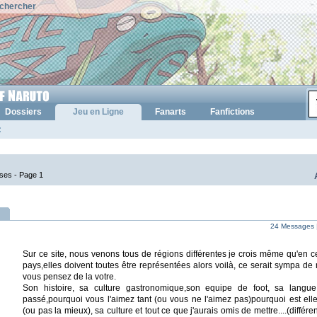
chercher
Dossiers
Jeu en Ligne
Fanarts
Fanfictions
:
nses -
Page 1
24 Messages 
Sur ce site, nous venons tous de régions différentes je crois même qu'en c
pays,elles doivent toutes être représentées alors voilà, ce serait sympa d
vous pensez de la votre.
Son histoire, sa culture gastronomique,son equipe de foot, sa langu
passé,pourquoi vous l'aimez tant (ou vous ne l'aimez pas)pourquoi est ell
(ou pas la mieux), sa culture et tout ce que j'aurais omis de mettre....(diffé