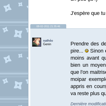
J'espère que tu
08-02-2011 21:35:46
nathéo
Prendre des des
Genin
pire...
Sinon e
moins avant q
bien un moyen 
que l'on maitri
moipar exempl
appris en cours
va reste plus qu
Dernière modificat