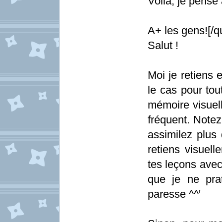
Voilà, je pense a
A+ les gens![/q
Salut !
Moi je retiens 
le cas pour to
mémoire visuelle
fréquent. Notez
assimilez plus 
retiens visuell
tes leçons avec
que je ne pra
paresse ^^'