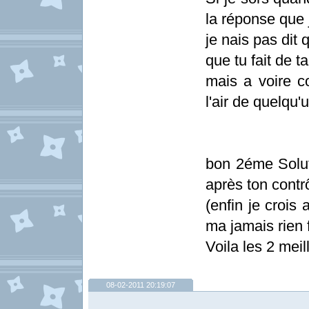
la réponse que j
je nais pas dit 
que tu fait de t
mais a voire c
l'air de quelqu'u
bon 2éme Solut
après ton contr
(enfin je crois
ma jamais rien f
Voila les 2 meil
08-02-2011 20:19:07