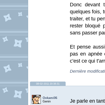
Donc devant ta
quelques fois, 
traiter, et tu p
rester bloqué 
sans passer par
Et pense aussi 
pas en apnée 
c'est ce qui t'ar
Dernière modificat
08-02-2011 20:38:31
Ookami06
Je parle en tan
Genin