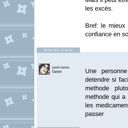
les excès.
Bref: le mieux 
confiance en so
05-06-2011 21:44:02
axel-news
Une personne
Genin
detendre si fac
methode plut
methode qui a p
les medicaments
passer