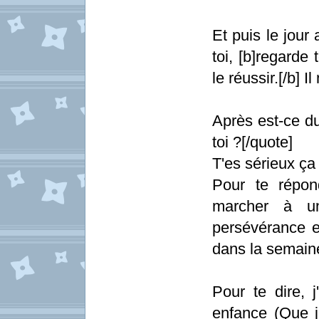
Et puis le jour
toi, [b]regarde
le réussir.[/b] I
Après est-ce d
toi ?[/quote]
T'es sérieux ç
Pour te répon
marcher à un
persévérance et
dans la semain
Pour te dire,
enfance (Que je