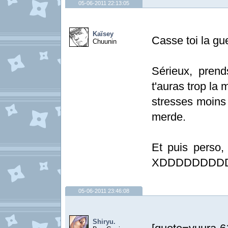
05-06-2011 22:13:05
Kaïsey
Casse toi la gu
Chuunin
Sérieux, prend
t'auras trop la 
stresses moins
merde.
Et puis perso, 
XDDDDDDDD
05-06-2011 23:46:08
Shiryu.