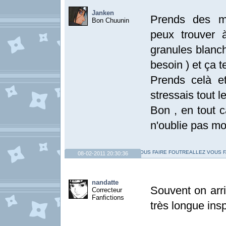
Janken
Prends des m
Bon Chuunin
peux trouver 
granules blanch
besoin ) et ça 
Prends celà e
stressais tout l
Bon , en tout 
n'oublie pas m
ALLEZ VOUS FAIRE FOUTREALLEZ VOUS 
08-02-2011 20:30:36
nandatte
Souvent on arr
Correcteur
Fanfictions
très longue insp