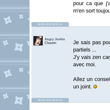
pour ca que j'
m'en sort toujo
06-06-2011 00:03:24
Angry Junkie
Je sais pas po
Chuunin
partiels ...
J'y vais zen ca
avec moi.
Allez un consei
un joint.
06-06-2011 00:07:41