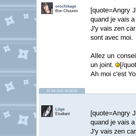
orochikage
[quote=Angry J
Bon Chuunin
quand je vais a 
J'y vais zen car
sont avec moi.
Allez un consei
un joint.
[/quo
Ah moi c'est Y
07-04-2021 00:28:56
Lüge
[quote=Angry J
Etudiant
quand je vais a 
J'y vais zen ca