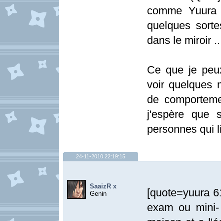
comme Yuura 6
quelques sorte
dans le miroir ..
Ce que je peux
voir quelques 
de comportemen
j'espère que 
personnes qui li
24-11-2010 22:19:15
SaaizR x
[quote=yuura 61
Genin
exam ou mini- t