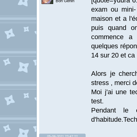
[quote=yuura 61
Bon Genin
exam ou mini- t
maison et a l'é
puis quand on
commence a f
quelques réponse
14 sur 20 et c
Alors je cherc
stress , merci 
Moi j'ai une t
test.
Pendant le 
d'habitude.Tech
05-06-2011 23:47:22