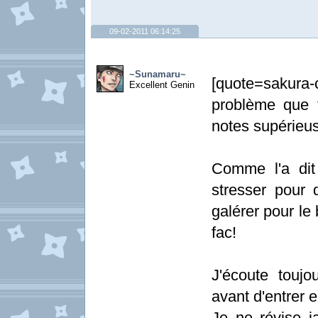
09-02-2011 06:14:25
~Sunamaru~
[quote=sakura
Excellent Genin
problème que t
notes supérieus
Comme l'a dit
stresser pour 
galérer pour le
fac!
J'écoute touj
avant d'entrer 
Je ne révise j