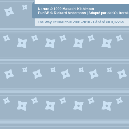
Naruto
© 1999
Masashi Kishimoto
PunBB © Rickard Andersson | Adapté par dabYo, koro
The Way Of Naruto
© 2001-2010 - Généré en 0,0226s