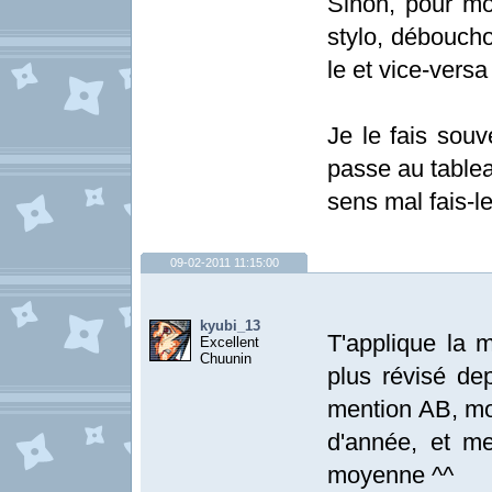
Sinon, pour mon
stylo, débouch
le et vice-versa
Je le fais sou
passe au tablea
sens mal fais-le
09-02-2011 11:15:00
kyubi_13
T'applique la 
Excellent
Chuunin
plus révisé de
mention AB, mon
d'année, et m
moyenne ^^