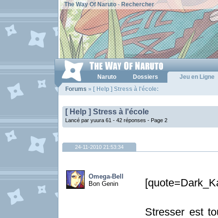
The Way Of Naruto
-
Rechercher
Naruto
Dossiers
Jeu en Ligne
Forums
» [ Help ] Stress à l'école:
[ Help ] Stress à l'école
Lancé par yuura 61 - 42 réponses -
Page 2
24-11-2010 21:53:34
Omega-Bell
[quote=Dark_Ka
Bon Genin
Stresser est to