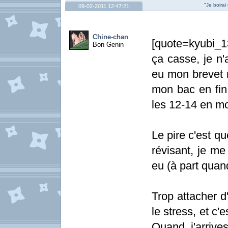
"Je boirai
09-02-2011 12:47:21
Chine-chan
[quote=kyubi_
Bon Genin
ça casse, je n'
eu mon brevet 
mon bac en fin
les 12-14 en m
Le pire c'est q
révisant, je me
eu (à part quan
Trop attacher 
le stress, et c'
Quand j'arriv