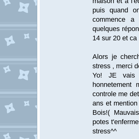
maison et a l'é
puis quand on
commence a f
quelques réponse
14 sur 20 et c
Alors je cherc
stress , merci 
Yo! JE vais 
honnetement m
controle me dete
ans et mention 
Bois!( Mauvai
potes t'enferme
stress^^