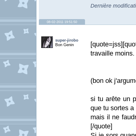
Dernière modificat
08-02-2011 19:51:50
super-jirobo
[quote=jss][quo
Bon Genin
travaille moins.
(bon ok j'argum
si tu arête un 
que tu sortes a 
mais il ne faudr
[/quote]
Si je sors quan