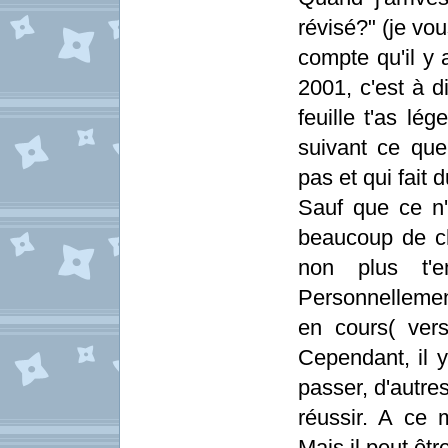
révisé?" (je vou
compte qu'il y 
2001, c'est à d
feuille t'as lé
suivant ce que
pas et qui fait 
Sauf que ce n'
beaucoup de ch
non plus t'e
Personnellemen
en cours( ver
Cependant, il y
passer, d'autres
réussir. A ce 
Mais il peut êt