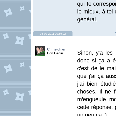
qui te correspo
le mieux, à toi
général.
08-02-2011 20:39:02
Chine-chan
Sinon, y'a les 
Bon Genin
donc si ça a ét
c'est de le mai
que j'ai ça auss
j'ai bien étud
choses. Il ne 
m'engueule mo
cette réponse, 
un peu ça !)