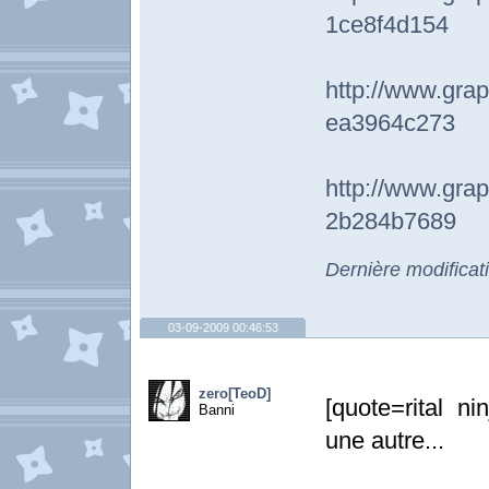
1ce8f4d154
http://www.
ea3964c273
http://www.
2b284b7689
Dernière modificat
03-09-2009 00:46:53
zero[TeoD]
[quote=rital n
Banni
une autre...