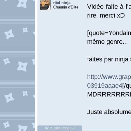
rital ninja
Vidéo faite à l
Chuunin d'Elite
rire, merci xD
[quote=Yondai
même genre...
faites par ninja 
http://www.
03919aaae4
[/q
MDRRRRRRR
Juste absolumen
02-09-2009 23:25:17