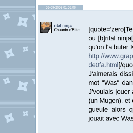
03-09-2009 01:05:08
rital ninja
[quote='zero[T
Chuunin d'Elite
ou [b]rital nin
qu'on l'a bute
http://www.
de0fa.html
[/quo
J'aimerais diss
mot "Was" dans
J'voulais jouer
(un Mugen), et 
gueule alors qu
jouait avec Was