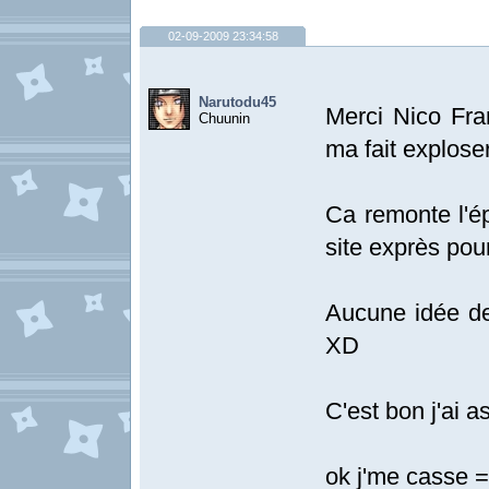
02-09-2009 23:34:58
Narutodu45
Merci Nico Fr
Chuunin
ma fait expl
Ca remonte l'é
site exprès pour
Aucune idée d
XD
C'est bon j'ai a
ok j'me casse 