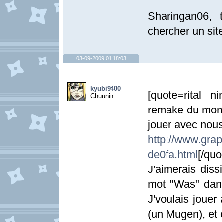
Sharingan06, 
chercher un site
03-09-2009 01:18:03
kyubi9400
[quote=rital ni
Chuunin
remake du momen
jouer avec nou
http://www.
de0fa.html
[/quo
J'aimerais diss
mot "Was" dans
J'voulais jouer
(un Mugen), et 