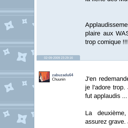
Applaudissement
plaire aux WAS
trop comique 
02-09-2009 23:29:16
zabuzadu64
J'en redemande
Chuunin
je l'adore trop
fut applaudis ..
La deuxième,
assurez grave. 