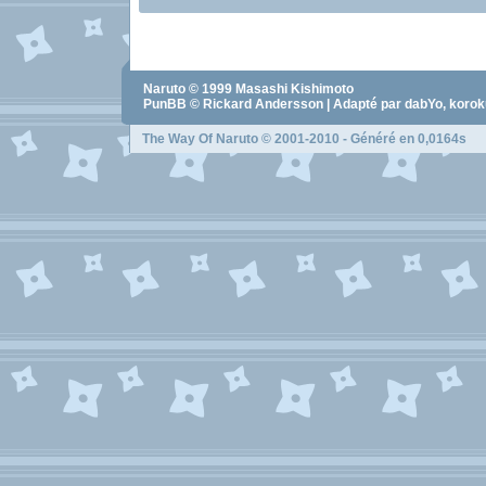
Naruto
© 1999
Masashi Kishimoto
PunBB © Rickard Andersson | Adapté par dabYo, koro
The Way Of Naruto
© 2001-2010 - Généré en 0,0164s