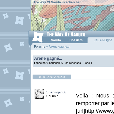
The Way Of Naruto
-
Rechercher
Naruto
Dossiers
Jeu en Ligne
Forums
» Arene gagné...:
Arene gagné...
Lancé par Sharingan06 - 84 réponses -
Page 1
02-09-2009 22:56:28
Sharingan06
Voila ! Nous a
Chuunin
remporter par l
[url]http://ww