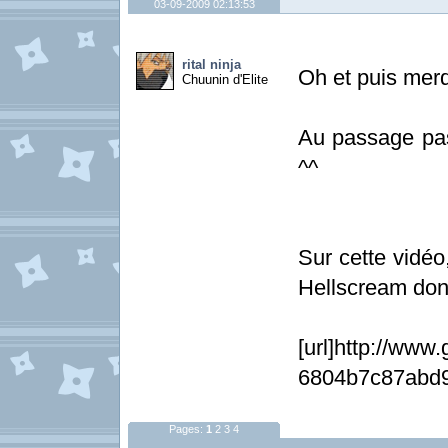
03-09-2009 02:13:53
rital ninja
Oh et puis merd
Chuunin d'Elite
Au passage pas
^^
Sur cette vidéo
Hellscream dont 
[url]http://ww
6804b7c87abd9
Pages:
1
2
3
4