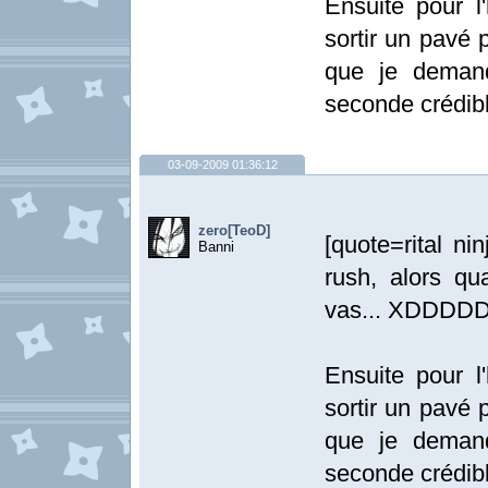
Ensuite pour 
sortir un pavé p
que je demand
seconde crédibl
03-09-2009 01:36:12
zero[TeoD]
[quote=rital n
Banni
rush, alors qu
vas... XDDDD
Ensuite pour 
sortir un pavé p
que je demand
seconde crédibl