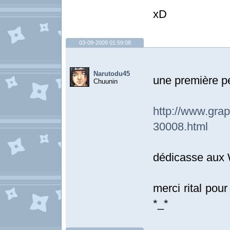
xD
03-09-2009 01:59:08
Narutodu45
une première p
Chuunin
http://www.
30008.html
dédicasse aux
merci rital pour
*_*