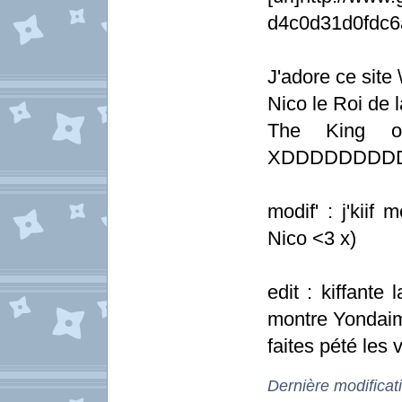
d4c0d31d0fdc6a
J'adore ce site 
Nico le Roi de 
The King o
XDDDDDDDD
modif' : j'kiif
Nico <3 x)
edit : kiffante
montre Yondai
faites pété les 
Dernière modificat