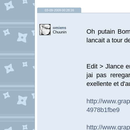
03-09-2009 00:28:16
omiens
Oh putain Bom
Chuunin
lancait a tour 
Edit > Jlance e
jai pas rerega
exellente et d'
http://www.
4978b1fbe9
http://www.