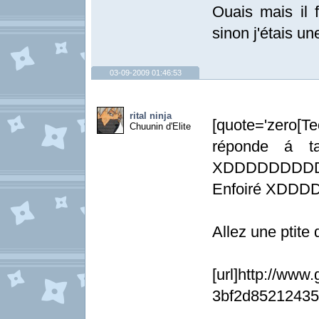
Ouais mais il f
sinon j'étais
03-09-2009 01:46:53
rital ninja
[quote='zero[Te
Chuunin d'Elite
réponde á ta
XDDDDDDDDD[
Enfoiré XDDD
Allez une ptite 
[url]http://ww
3bf2d85212435f