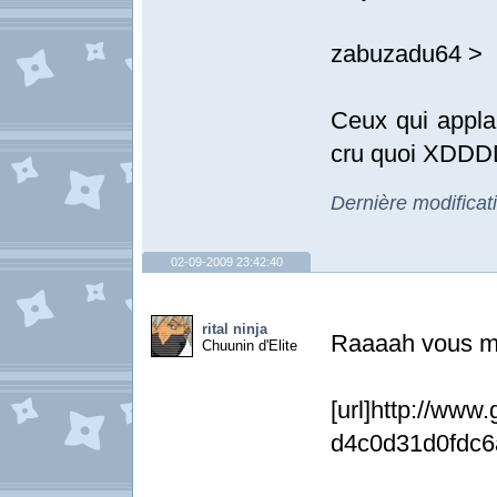
zabuzadu64 >
Ceux qui appla
cru quoi XD
Dernière modifica
02-09-2009 23:42:40
rital ninja
Raaaah vous m'o
Chuunin d'Elite
[url]http://ww
d4c0d31d0fdc6a