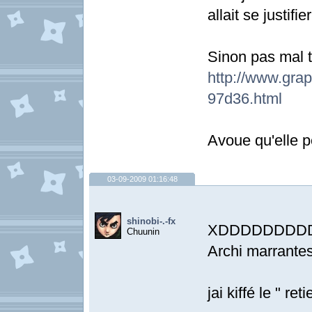
allait se justif
Sinon pas mal t
http://www.
97d36.html
Avoue qu'elle
03-09-2009 01:16:48
shinobi-.-fx
XDDDDDDDD
Chuunin
Archi marrantes
jai kiffé le " r