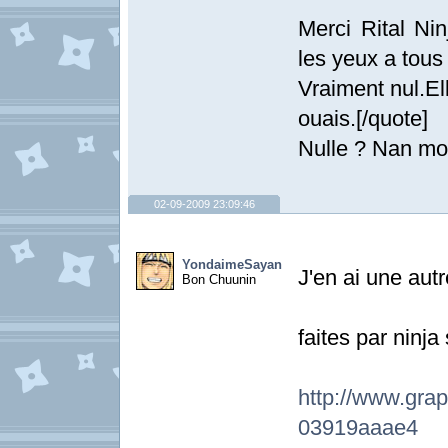
Merci Rital Nin
les yeux a tous 
Vraiment nul.El
ouais.[/quote]
Nulle ? Nan moi 
02-09-2009 23:09:46
YondaimeSayan
J'en ai une aut
Bon Chuunin
faites par ninja 
http://www.
03919aaae4