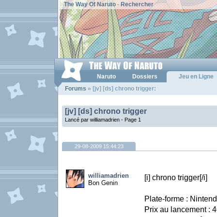
The Way Of Naruto
-
Rechercher
Naruto
Dossiers
Jeu en Ligne
Forums
» [jv] [ds] chrono trigger:
[jv] [ds] chrono trigger
Lancé par williamadrien -
Page 1
29-08-2009 15:44:23
williamadrien
[i] chrono trigger[/i]
Bon Genin
Plate-forme : Ninten
Prix au lancement : 4