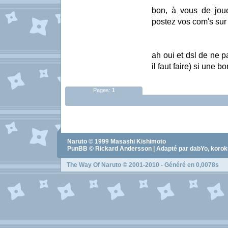
bon, à vous de jou
postez vos com's sur l
ah oui et dsl de ne 
il faut faire) si une 
Pages:
1
Naruto
© 1999
Masashi Kishimoto
PunBB © Rickard Andersson | Adapté par dabYo, koro
The Way Of Naruto
© 2001-2010 - Généré en 0,0078s