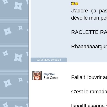
J'adore ça p
dévoilé mon pe
RACLETTE RA
Rhaaaaaaargume
22-08-2009 19:53:34
Neji'Dei
Fallait l'ouvrir
Bon Genin
C'est le ramada
[spoil]Lasagne 