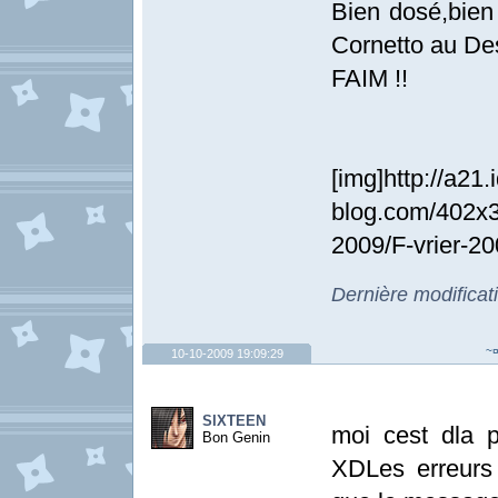
Bien dosé,bien 
Cornetto au De
FAIM !!
[img]http://a21.
blog.com/402x30
2009/F-vrier-20
Dernière modificat
~¤
10-10-2009 19:09:29
SIXTEEN
moi cest dla 
Bon Genin
XDLes erreurs 