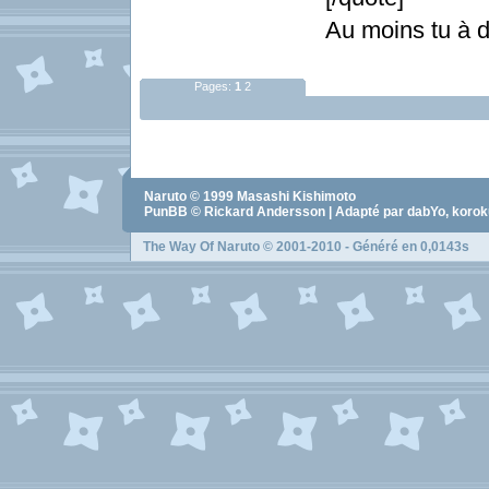
Au moins tu à d
Pages:
1
2
Naruto
© 1999
Masashi Kishimoto
PunBB © Rickard Andersson | Adapté par dabYo, koro
The Way Of Naruto
© 2001-2010 - Généré en 0,0143s