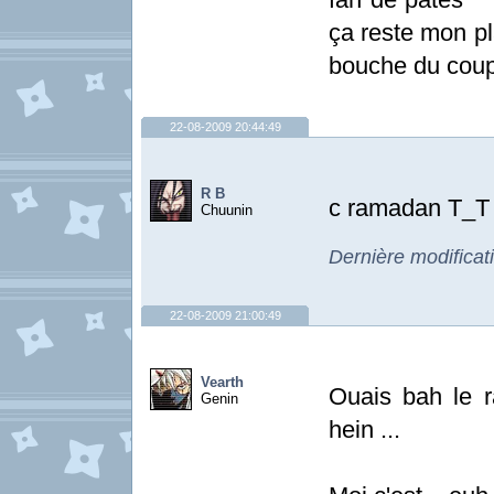
ça reste mon pla
bouche du cou
22-08-2009 20:44:49
R B
c ramadan T_T
Chuunin
Dernière modificat
22-08-2009 21:00:49
Vearth
Ouais bah le 
Genin
hein ...