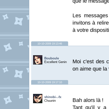
que le message
Les messages 
invitons à relir
à votre disposit
10-10-2009 19:13:46
Bouboule
Moi c'est des 
Excellent Genin
on aime que la 
10-10-2009 19:17:10
shinobi-.-fx
Bah alors là !
Chuunin
Tant qu'il y a 