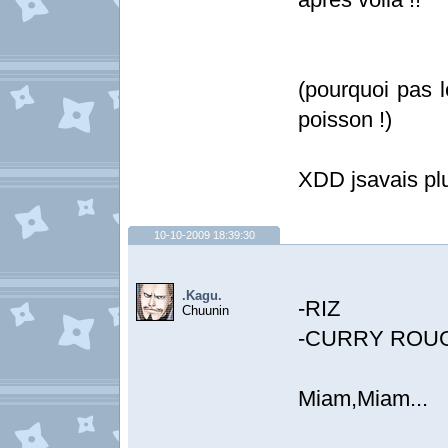
(pourquoi pas l
poisson !)
XDD jsavais plu
10-10-2009 18:39:30
.Kagu.
-RIZ
Chuunin
-CURRY ROUGE
Miam,Miam...