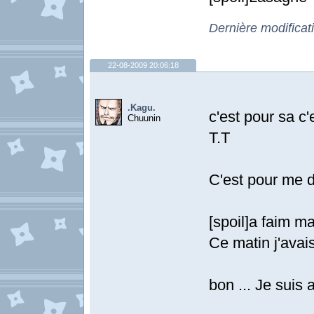
Dernière modificat
22-08-2009 20:06:18
.Kagu.
c'est pour sa c'e
Chuunin
T.T
C'est pour me 
[spoil]a faim ma
Ce matin j'avai
bon ... Je suis a