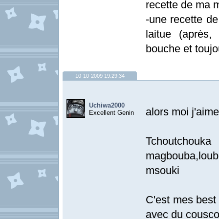
recette de ma 
-une recette de
laitue (après,
bouche et toujo
10-10-2009 19:29:34
Uchiwa2000
alors moi j'aime
Excellent Genin
Tchoutch
magbouba,loub
msouki
C'est mes best 
avec du cousco