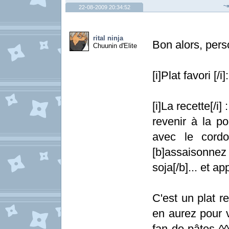
~¤
22-08-2009 20:34:52
rital ninja
Bon alors, pers
Chuunin d'Elite
[i]Plat favori [
[i]La recette[/i]
revenir à la po
avec le cordo
[b]assaisonn
soja[/b]... et ap
C'est un plat r
en aurez pour 
fan de pâtes ^^