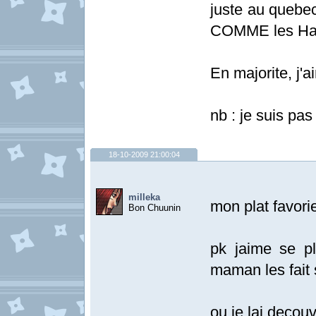
juste au queb
COMME les Hamb
En majorite, j'a
nb : je suis pa
18-10-2009 21:00:04
milleka
mon plat favori
Bon Chuunin
pk jaime se pl
maman les fait 
ou je lai decou