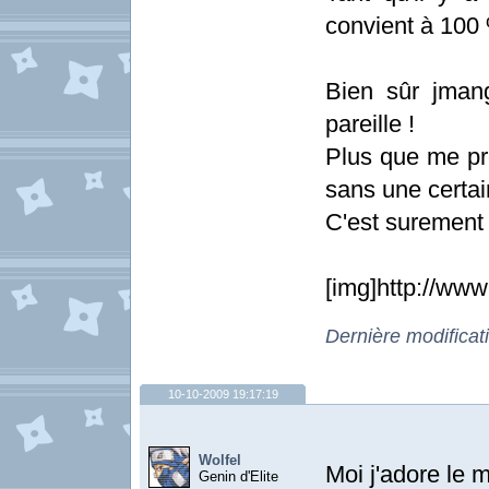
convient à 100 %
Bien sûr jmang
pareille !
Plus que me pro
sans une certai
C'est surement
[img]http://ww
Dernière modificat
10-10-2009 19:17:19
Wolfel
Moi j'adore le 
Genin d'Elite