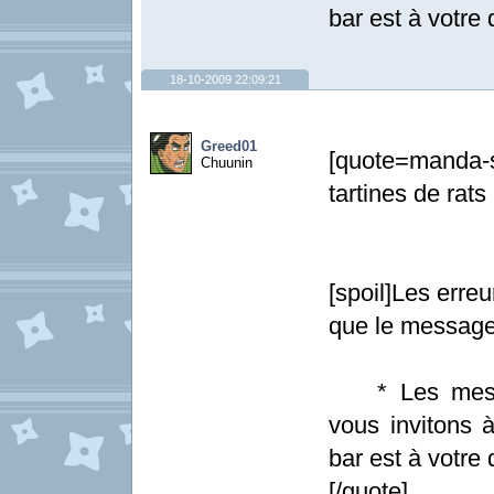
bar est à votre d
18-10-2009 22:09:21
Greed01
[quote=manda-
Chuunin
tartines de rats
[spoil]Les erre
que le message
* Les messag
vous invitons à
bar est à votre d
[/quote]