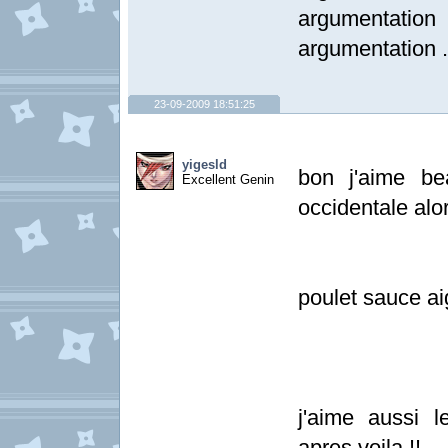
argumentati
argumentation .
23-09-2009 18:51:25
yigesld
bon j'aime be
Excellent Genin
occidentale alor
poulet sauce ai
j'aime aussi 
apres voila !!