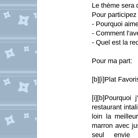
Le thème sera qu
Pour participez l
- Pourquoi aime
- Comment l'av
- Quel est la re
Pour ma part:
[b][i]Plat Favor
[i][b]Pourquoi 
restaurant inta
loin la meill
marron avec ju
seul envie 