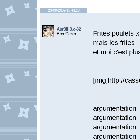
23-09-2009 18:44:28
Aùr3lii3.c-82
Frites poulets x
Bon Genin
mais les frites
et moi c'est pl
[img]http://cas
argumentati
argumentati
argumentati
argumentati