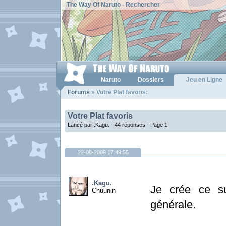
The Way Of Naruto
-
Rechercher
Naruto
Dossiers
Jeu en Ligne
Forums
» Votre Plat favoris:
Votre Plat favoris
Lancé par .Kagu. - 44 réponses -
Page 1
22-08-2009 17:49:55
.Kagu.
Je crée ce su
Chuunin
générale.