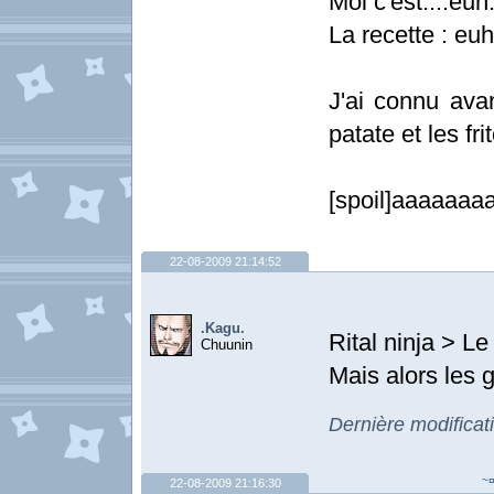
Moi c'est....euh.
La recette : euh
J'ai connu ava
patate et les fri
[spoil]aaaaaa
22-08-2009 21:14:52
.Kagu.
Rital ninja > L
Chuunin
Mais alors les 
Dernière modificat
~¤
22-08-2009 21:16:30