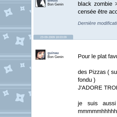
Bleuts
black zombie >
Bon Genin
censée être accr
Dernière modificat
23-09-2009 18:03:09
guinau
Pour le plat favo
Bon Genin
des Pizzas ( su
fondu )
J'ADORE TROP !!
je suis auss
mmmmmhhhhh !!!!!