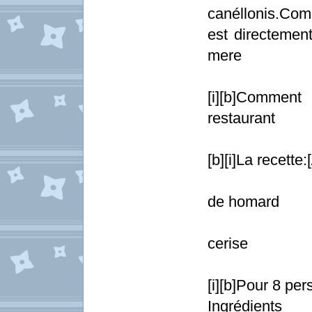
canéllonis.Co
est directemen
mere
[i][b]Comment
restaurant
[b][i]La recette:
½ bo
de homard
Boit
cerise
[i][b]Pour 8 pers
Ingrédients