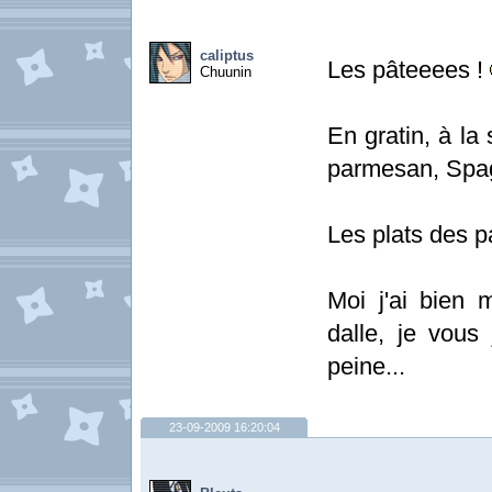
caliptus
Les pâteeees !
Chuunin
En gratin, à la
parmesan, Spagh
Les plats des p
Moi j'ai bien m
dalle, je vou
peine...
23-09-2009 16:20:04