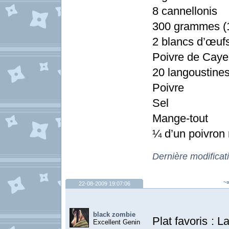
8 cannellonis
300 grammes (
2 blancs d’œuf
Poivre de Cay
20 langoustine
Poivre
Sel
Mange-tout
¼ d’un poivron
Dernière modificat
~¤
22-08-2009 19:07:06
black zombie
Plat favoris : 
Excellent Genin