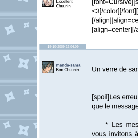
[font=Cursive]
Excellent
Chuunin
<3[/color][/font]
[/align][align=ce
[align=center][/
18-10-2009 22:04:09
manda-sama
Un verre de san
Bon Chuunin
[spoil]Les erre
que le message
* Les messag
vous invitons à