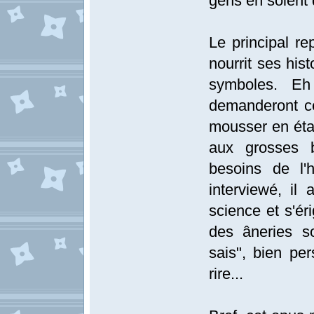
gens en soient d
Le principal rep
nourrit ses his
symboles. E
demanderont cer
mousser en éta
aux grosses b
besoins de l'h
interviewé, il
science et s'ér
des âneries s
sais", bien per
rire...