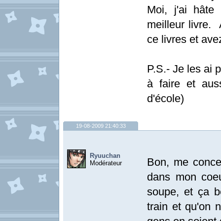
Moi, j'ai hâte
meilleur livre.
ce livres et ave
P.S.- Je les ai
à faire et auss
d'école)
19-08-2009 21:40:33
Ryuuchan
Bon, me concer
Modérateur
dans mon coeur.
soupe, et ça 
train et qu'on 