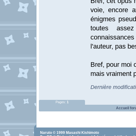
Bref, cet opus 
voie, encore 
énigmes pseud
toutes asse
connaissances
l'auteur, pas bes
Bref, pour moi
mais vraiment p
Dernière modifica
Pages:
1
Accueil fo
Naruto
© 1999
Masashi Kishimoto