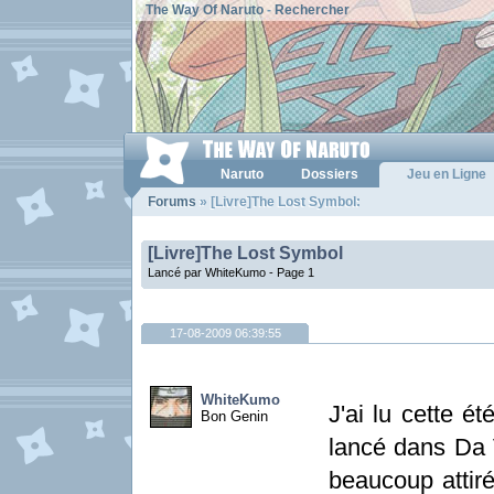
The Way Of Naruto
-
Rechercher
Naruto
Dossiers
Jeu en Ligne
Forums
» [Livre]The Lost Symbol:
[Livre]The Lost Symbol
Lancé par WhiteKumo -
Page 1
17-08-2009 06:39:55
WhiteKumo
J'ai lu cette é
Bon Genin
lancé dans Da V
beaucoup attiré