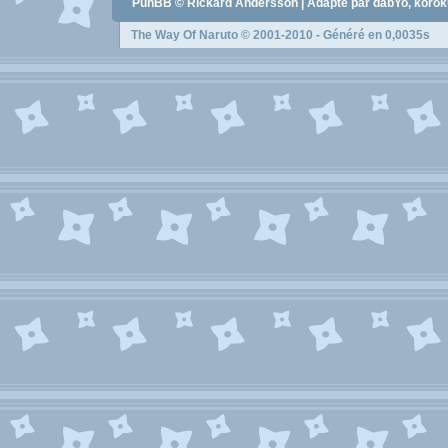
PunBB © Rickard Andersson | Adapté par dabYo, koro
The Way Of Naruto
© 2001-2010 - Généré en 0,0035s