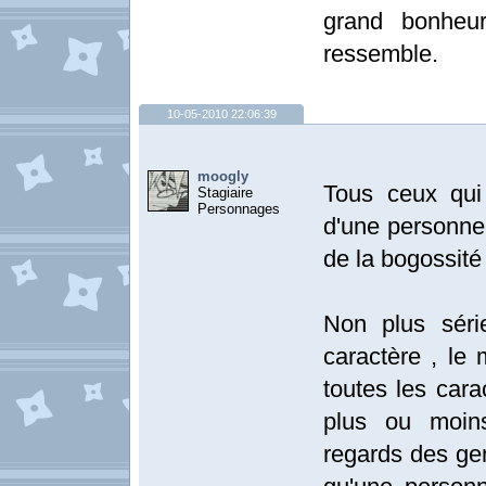
grand bonheu
ressemble.
10-05-2010 22:06:39
moogly
Tous ceux qui
Stagiaire
Personnages
d'une personne 
de la bogossit
Non plus séri
caractère , le 
toutes les cara
plus ou moins
regards des ge