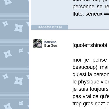
personne se re
flute, sérieux =
11-05-2010 17:21:20
bousina
[quote=shinobi 
Bon Genin
moi je pense
beaucoup) mais
qu'est la perso
le physique vi
je suis toujour
pas vrai ce qu'el
trop gros nez" et