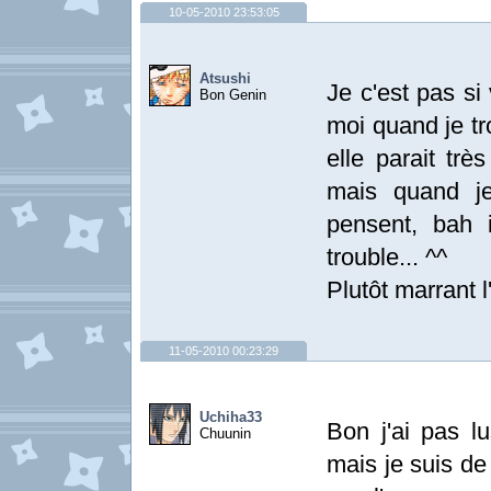
10-05-2010 23:53:05
Atsushi
Je c'est pas s
Bon Genin
moi quand je tro
elle parait très 
mais quand j
pensent, bah 
trouble... ^^
Plutôt marrant 
11-05-2010 00:23:29
Uchiha33
Bon j'ai pas lu
Chuunin
mais je suis de l