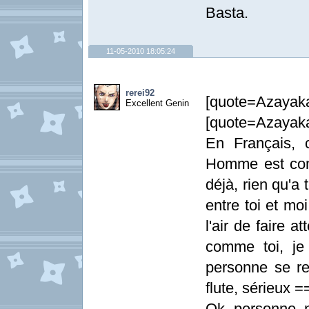
Basta.
11-05-2010 18:05:24
rerei92
[quote=Aza
Excellent Genin
[quote=Azayak
En Français,
Homme est comm
déjà, rien qu'a t
entre toi et mo
l'air de faire 
comme toi, je
personne se re
flute, sérieux =
Ok personne n