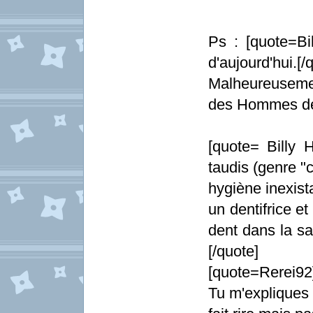
Ps : [quote=B
d'aujourd'hui.[/
Malheureusemen
des Hommes de
[quote= Billy H
taudis (genre "
hygiène inexist
un dentifrice e
dent dans la sa
[/quote]
[quote=Rerei92]
Tu m'expliques 