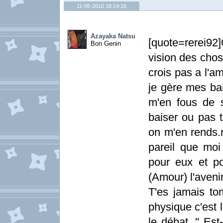
11-05-2010 18:14:18
Azayaka Natsu
[quote=rerei92
Bon Genin
vision des chose
crois pas a l'a
je gère mes bail
m'en fous de s
baiser ou pas t
on m'en rends
pareil que moi
pour eux et po
(Amour) l'aveni
T'es jamais to
physique c'est l
le débat, '' Es