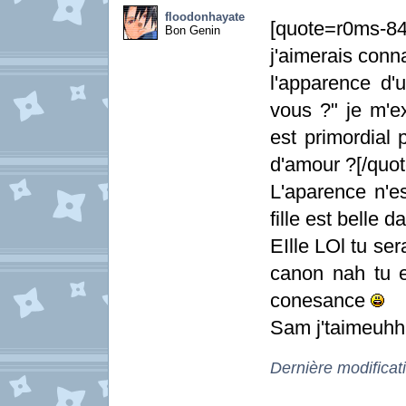
floodonhayate
[quote=r0ms-84
Bon Genin
j'aimerais conn
l'apparence d'
vous ?" je m'e
est primordial 
d'amour ?[/quot
L'aparence n'e
fille est belle 
EIlle LOl tu se
canon nah tu es
conesance
Sam j'taimeuhh
Dernière modificat