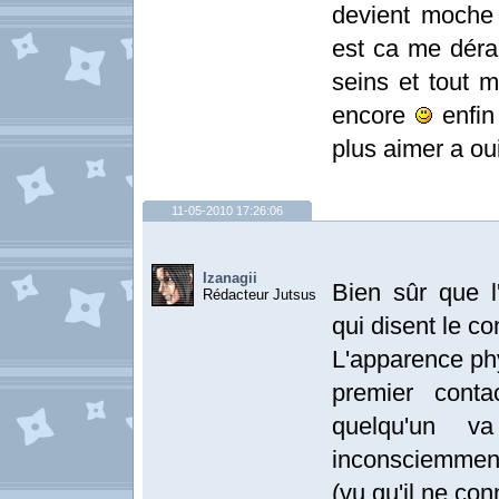
devient moche
est ca me déran
seins et tout 
encore
enfin
plus aimer a ou
11-05-2010 17:26:06
Izanagii
Bien sûr que 
Rédacteur Jutsus
qui disent le c
L'apparence ph
premier cont
quelqu'un v
inconsciemment
(vu qu'il ne con