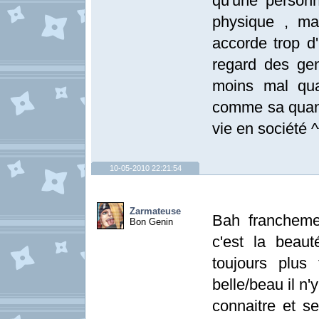
qu'une person
physique , ma
accorde trop d
regard des gen
moins mal qua
comme sa quand
vie en société ^
10-05-2010 22:21:54
Zarmateuse
Bah franchemen
Bon Genin
c'est la beaut
toujours plus
belle/beau il n
connaitre et se