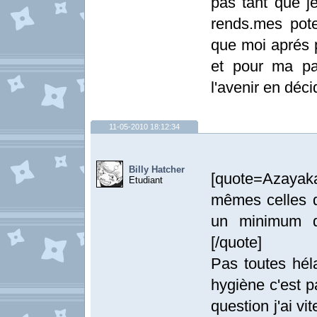
pas tant que je
rends.mes pot
que moi aprés 
et pour ma par
l'avenir en déci
11-05-2010 18:12:34
Billy Hatcher
[quote=Azayaka
Etudiant
mêmes celles q
un minimum d
[/quote]
Pas toutes héla
hygiène c'est p
question j'ai vi