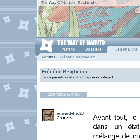
The Way Of Naruto
-
Rechercher
Naruto
Dossiers
Jeu en Ligne
Forums
» Frédéric Beigbeder:
Frédéric Beigbeder
Lancé par edwardelric28 - 3 réponses -
Page 1
12-07-2009 22:07:07
edwardelric28
Avant tout, je 
Chuunin
dans un état
mélange de ch