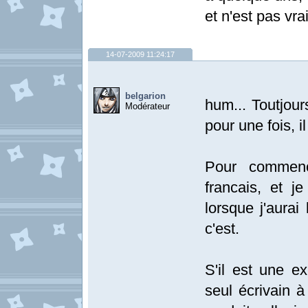
et n'est pas vr
14-07-2009 11:24:17
belgarion
hum... Toutjour
Modérateur
pour une fois, i
Pour commenc
francais, et j
lorsque j'aurai
c'est.
S'il est une ex
seul écrivain à