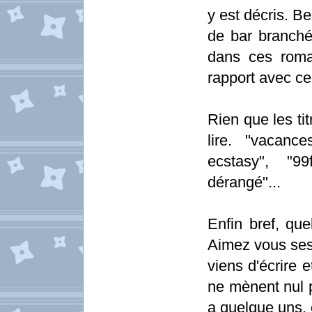
y est décris. B
de bar branché 
dans ces roma
rapport avec ce
Rien que les ti
lire. "vacanc
ecstasy", "
dérangé"...
Enfin bref, que
Aimez vous ses 
viens d'écrire e
ne mènent nul p
a quelque uns,