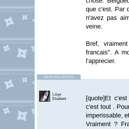
chose. Beigbed
que c'est. Par c
n'avez pas ai
veine.
Bref, vraiment
francais". A mo
l'apprecier.
06-04-2021 22:13:31
Lüge
[quote]Et c'est
Etudiant
c'est tout . Po
imperissable, e
Vraiment ? Fra