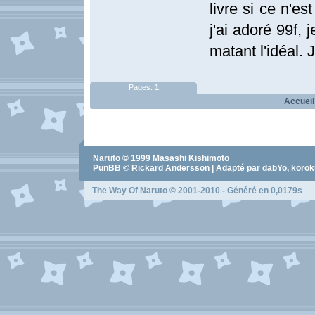
livre si ce n'e
j'ai adoré 99f, 
matant l'idéal. 
Pages:
1
Accueil
Naruto
© 1999
Masashi Kishimoto
PunBB © Rickard Andersson | Adapté par dabYo, koro
The Way Of Naruto
© 2001-2010 - Généré en 0,0179s