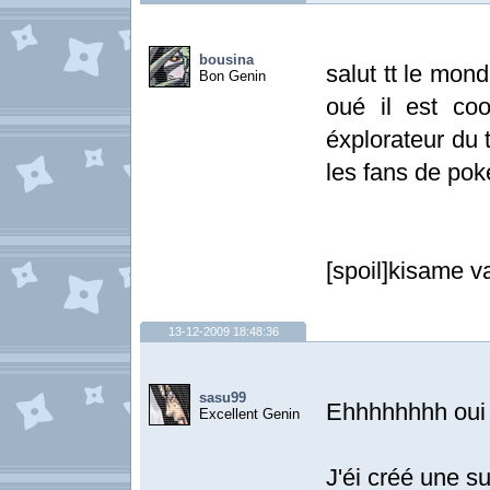
bousina
salut tt le mond
Bon Genin
oué il est co
éxplorateur du 
les fans de po
[spoil]kisame va 
13-12-2009 18:48:36
sasu99
Ehhhhhhhh ou
Excellent Genin
J'éi créé une s