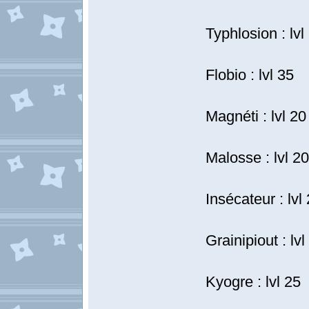
Typhlosion : lvl
Flobio : lvl 35
Magnéti : lvl 20
Malosse : lvl 20
Insécateur : lvl
Grainipiout : lvl
Kyogre : lvl 25