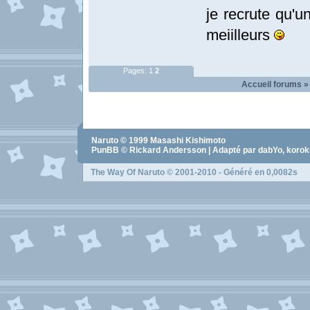
je recrute qu'
meiilleurs
Pages:
1
2
Accueil forums
Naruto
© 1999
Masashi Kishimoto
PunBB © Rickard Andersson | Adapté par dabYo, koro
The Way Of Naruto
© 2001-2010 - Généré en 0,0082s