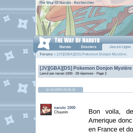
The Way Of Naruto
-
Rechercher
Naruto
Dossiers
Jeu en Ligne
Forums
» [JV][GBA][DS] Pokemon Donjon Mystère:
[JV][GBA][DS] Pokemon Donjon Mystère
Lancé par naruto 1000 - 28 réponses -
Page 2
11-10-2009 20:26:42
naruto 1000
Bon voila, de
Chuunin
Amerique donc i
en France et d