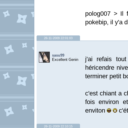
polog007 > Il 
pokebip, il y'a
26-11-2009 22:01:03
sasu99
j'ai refais to
Excellent Genin
héricendre niv
terminer petit b
c'est chiant a c
fois environ 
enviton
c'é
26-11-2009 22:10:15