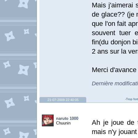
Mais j'aimerai 
de glace?? (je 
que l'on fait apr
souvent tuer e
fin(du donjon bie
2 ans sur la ve
Merci d'avance
Dernière modificat
-Trop for
21-07-2009 22:40:05
naruto 1000
Ah je joue de
Chuunin
mais n'y jouant