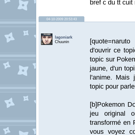
bref c du tt cui
04-10-2009 20:53:43
lagoniark
[quote=naruto 
Chuunin
d'ouvrir ce top
topic sur Pokem
jaune, d'un to
l'anime. Mais 
topic pour parle
[b]Pokemon Don
jeu original
transformé en 
vous voyez co