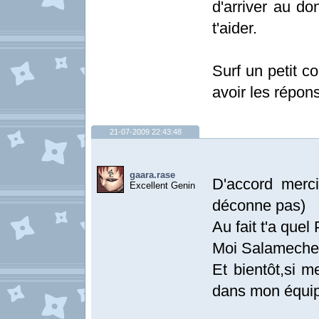
d'arriver au do
t'aider.
Surf un petit 
avoir les répon
21-07-2009 22:43:48
gaara.rase
D'accord merci 
Excellent Genin
déconne pas)
Au fait t'a que
Moi Salameche 
Et bientôt,si m
dans mon équi