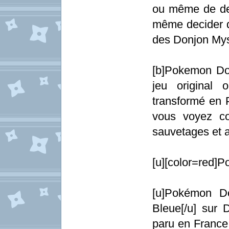
ou même de deux
même decider d'
des Donjon Myst
[b]Pokemon Don
jeu original
transformé en 
vous voyez co
sauvetages et a
[u][color=red]P
[u]Pokémon D
Bleue[/u] sur 
paru en France. 