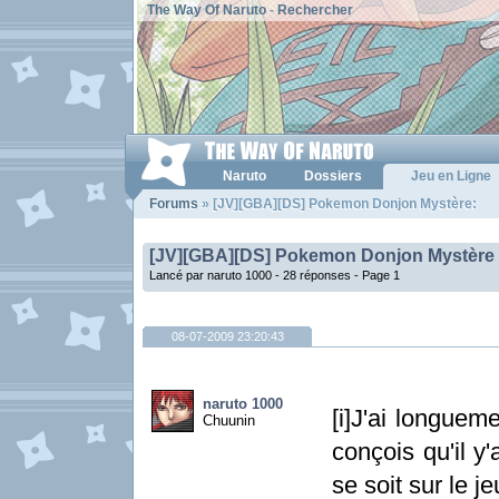
The Way Of Naruto
-
Rechercher
Naruto
Dossiers
Jeu en Ligne
Forums
» [JV][GBA][DS] Pokemon Donjon Mystère:
[JV][GBA][DS] Pokemon Donjon Mystère
Lancé par naruto 1000 - 28 réponses -
Page 1
08-07-2009 23:20:43
naruto 1000
[i]J'ai longueme
Chuunin
conçois qu'il 
se soit sur le j