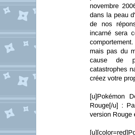
novembre 2006
dans la peau d
de nos répons
incarné sera c
comportement.
mais pas du m
cause de p
catastrophes na
créez votre pro
[u]Pokémon D
Rouge[/u] : Pa
version Rouge 
[u][color=red]P