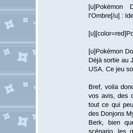
[u]Pokémon D
l'Ombre[/u] : I
[u][color=red]P
[u]Pokémon Donj
Déjà sortie au 
USA. Ce jeu sor
Bref, voila don
vos avis, des c
tout ce qui pe
des Donjons My
Berk, bien qu
scénario, les 