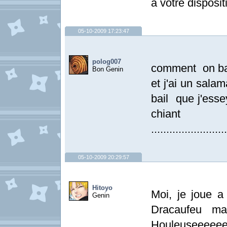
à votre dispositi
05-10-2009 17:23:47
polog007
comment on ba
Bon Genin
et j'ai un sal
bail que j'esse
chi
.........................
05-10-2009 20:29:57
Hitoyo
Moi, je joue a
Genin
Dracaufeu ma
Houleuseeeeee