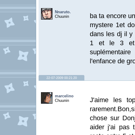
Nnaruto.
ba ta encore un
Chuunin
mystere 1et do
dans les dj il 
1 et le 3 e
suplémentair
l'enfance de gr
22-07-2009 00:21:20
marcelino
J'aime les t
Chuunin
rarement.Bon,s
chose sur Don
aider j'ai pas 