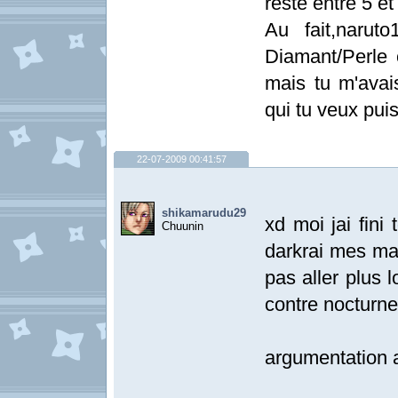
reste entre 5 et 
Au fait,narut
Diamant/Perle
mais tu m'ava
qui tu veux puis
22-07-2009 00:41:57
shikamarudu29
xd moi jai fini
Chuunin
darkrai mes ma
pas aller plus 
contre nocturne
argumentation 