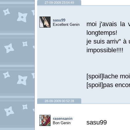
27-09-2009 23:54:49
sasu99
moi j'avais la 
Excellent Genin
longtemps!
je suis arriv" à
impossible!!!!
[spoil]lache moi l
[spoil]pas enco
28-09-2009 00:52:28
rasensanin
sasu99
Bon Genin