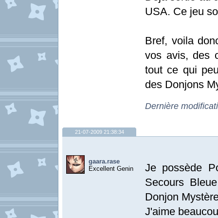
USA. Ce jeu sor
Bref, voila don
vos avis, des c
tout ce qui pe
des Donjons M
Dernière modificat
21-07-2009 21:38:34
gaara.rase
Je possède P
Excellent Genin
Secours Bleue
Donjon Mystère
J'aime beaucou