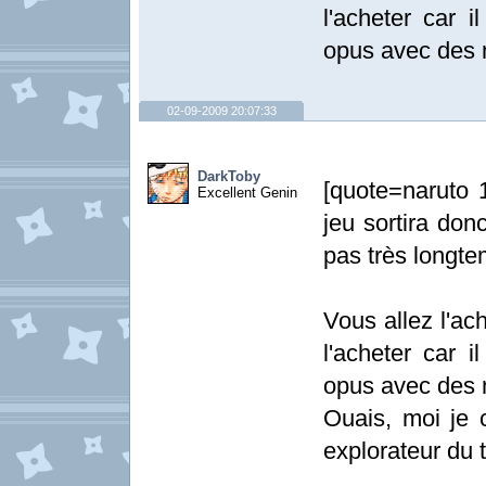
l'acheter car 
opus avec des m
02-09-2009 20:07:33
DarkToby
[quote=naruto 
Excellent Genin
jeu sortira do
pas très longte
Vous allez l'ac
l'acheter car 
opus avec des m
Ouais, moi je c
explorateur du 