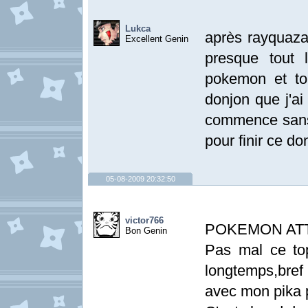
Lukca
après rayquaza 
Excellent Genin
presque tout 
pokemon et to
donjon que j'ai
commence sans 
pour finir ce d
05-08-2009 20:32:50
victor766
POKEMON ATT
Bon Genin
Pas mal ce top
longtemps,bref 
avec mon pika p