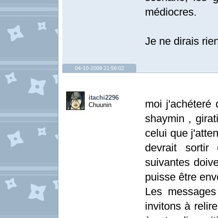
médiocres.
Je ne dirais rie
04-10-2009 21:56:02
itachi2296
moi j'achéteré 
Chuunin
shaymin , girat
celui que j'att
devrait sortir
suivantes doiv
puisse être env
Les messages 
invitons à relir