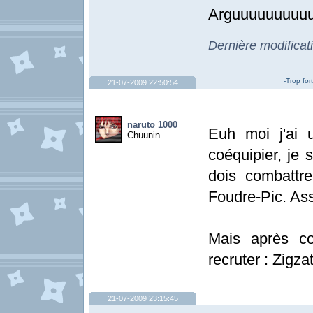
Arguuuuuuuuu
Dernière modificat
-Trop for
21-07-2009 22:50:54
naruto 1000
Euh moi j'ai
Chuunin
coéquipier, je 
dois combattr
Foudre-Pic. Ass
Mais après c
recruter : Zigz
21-07-2009 23:15:45