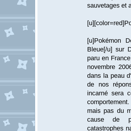
sauvetages et a
[u][color=red]P
[u]Pokémon D
Bleue[/u] sur 
paru en France. 
novembre 2006
dans la peau d
de nos répons
incarné sera c
comportement.
mais pas du m
cause de p
catastrophes na