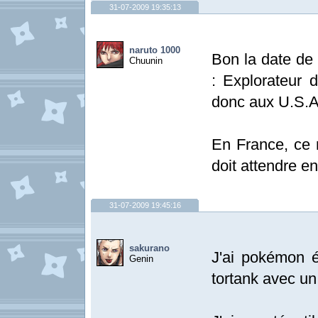
31-07-2009 19:35:13
naruto 1000
Bon la date de
Chuunin
: Explorateur d
donc aux U.S.A 
En France, ce
doit attendre en
31-07-2009 19:45:16
sakurano
J'ai pokémon é
Genin
tortank avec un