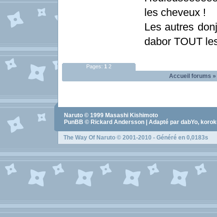
les cheveux !
Les autres donj
dabor TOUT les 
Pages:
1
2
Accueil forums
Naruto
© 1999
Masashi Kishimoto
PunBB © Rickard Andersson | Adapté par dabYo, koro
The Way Of Naruto
© 2001-2010 - Généré en 0,0183s