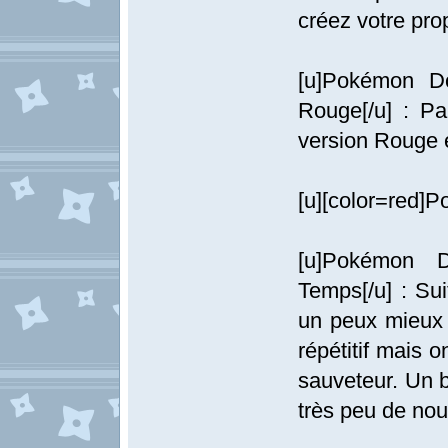
créez votre pro
[u]Pokémon D
Rouge[/u] : Pa
version Rouge 
[u][color=red]P
[u]Pokémon D
Temps[/u] : Sui
un peux mieux 
répétitif mais o
sauveteur. Un b
très peu de no