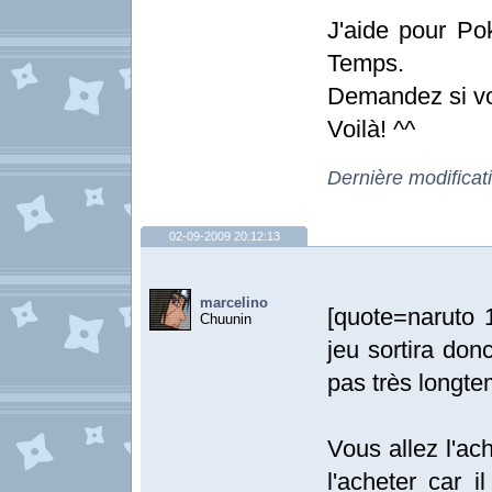
J'aide pour P
Temps.
Demandez si vo
Voilà! ^^
Dernière modificat
02-09-2009 20:12:13
marcelino
[quote=naruto 
Chuunin
jeu sortira do
pas très longte
Vous allez l'ac
l'acheter car 