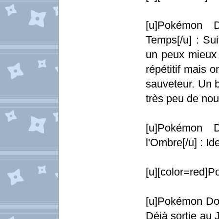
[u]Pokémon D
Temps[/u] : Sui
un peux mieux 
répétitif mais o
sauveteur. Un b
très peu de no
[u]Pokémon D
l'Ombre[/u] : I
[u][color=red]P
[u]Pokémon Donj
Déjà sortie au 