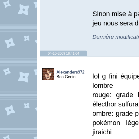
Sinon mise à par
jeu nous sera d
Dernière modificat
04-10-2009 18:41:04
Alexanders972
lol g fini équi
Bon Genin
lombre
rouge: grade l
électhor sulfura 
ombre: grade pl
pokémon légen
jiraichi....