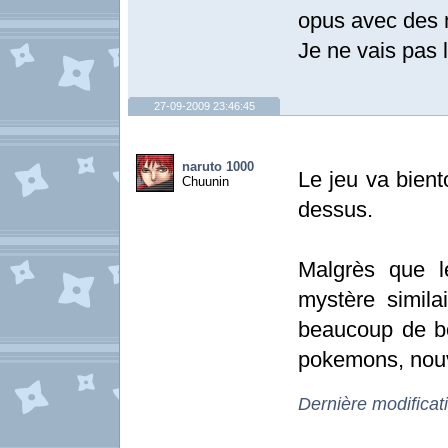
opus avec des m
Je ne vais pas 
27-09-2009 23:46:45
naruto 1000
Le jeu va bient
Chuunin
dessus.
Malgrès que l
mystère simila
beaucoup de b
pokemons, nouv
Dernière modificat