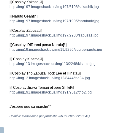
[i]Cosplay Kakashi[/i]
http://img197.imageshack.us/img197/6198/kakashik.jpg
[i]Naruto Géant[/i]
http://img197.imageshack.us/img197/1905/narutoaiv.jpg
[i]Cosplay Zabuza[/i]
http://img197.imageshack.us/img197/2938/zabuza1.jpg
[i]Cosplay Different perso Naruto[/i]
http://img19.imageshack.us/img19/9296/equipenaruto.jpg
[i] Cosplay Kisame[/i]
http://img113.imageshack.us/img113/2248/kisame.jpg
[i]Cosplay Trio Zabuza Rock Lee et Hinata[/i]
http://img12.imageshack.us/img12/8444/trio3w.jpg
[i] Cosplay Jiraya Temari et pere Shiki[/i]
http://img191.imageshack.us/img191/9512/trio2.jpg
J'espere que sa marche^^
Dernière modification par jolafleche (05-07-2009 22:27:41)