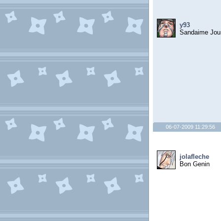
y93
Sandaime Jou
06-07-2009 11:29:56
jolafleche
Bon Genin