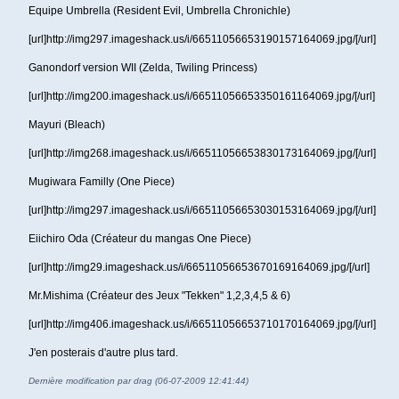
Equipe Umbrella (Resident Evil, Umbrella Chronichle)
[url]http://img297.imageshack.us/i/66511056653190157164069.jpg/[/url]
Ganondorf version WII (Zelda, Twiling Princess)
[url]http://img200.imageshack.us/i/66511056653350161164069.jpg/[/url]
Mayuri (Bleach)
[url]http://img268.imageshack.us/i/66511056653830173164069.jpg/[/url]
Mugiwara Familly (One Piece)
[url]http://img297.imageshack.us/i/66511056653030153164069.jpg/[/url]
Eiichiro Oda (Créateur du mangas One Piece)
[url]http://img29.imageshack.us/i/66511056653670169164069.jpg/[/url]
Mr.Mishima (Créateur des Jeux "Tekken" 1,2,3,4,5 & 6)
[url]http://img406.imageshack.us/i/66511056653710170164069.jpg/[/url]
J'en posterais d'autre plus tard.
Dernière modification par drag (06-07-2009 12:41:44)