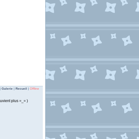
|
Galerie
|
Recueil
|
Offline
uvient plus =_= )