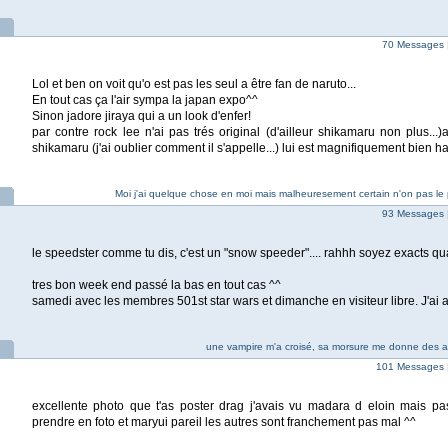
70 Messages 
Lol et ben on voit qu'o est pas les seul a être fan de naruto...
En tout cas ça l'air sympa la japan expo^^
Sinon jadore jiraya qui a un look d'enfer!
par contre rock lee n'ai pas trés original (d'ailleur shikamaru non plus...
shikamaru (j'ai oublier comment il s'appelle...) lui est magnifiquement bien ha
Moi j'ai quelque chose en moi mais malheuresement certain n'on pas le 
93 Messages 
le speedster comme tu dis, c'est un "snow speeder".... rahhh soyez exacts qu
tres bon week end passé la bas en tout cas ^^
samedi avec les membres 501st star wars et dimanche en visiteur libre. J'ai 
une vampire m'a croisé, sa morsure me donne des ail
101 Messages 
excellente photo que t'as poster drag j'avais vu madara d eloin mais p
prendre en foto et maryui pareil les autres sont franchement pas mal ^^