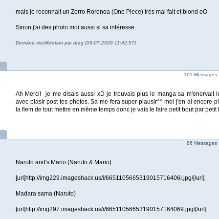
mais je reconnait un Zorro Roronoa (One Piece) très mal fait et blond oO
Sinon j'ai des photo moi aussi si sa intéresse.
Dernière modification par drag (06-07-2009 11:42:57)
101 Messages 
Ah Merci! je me disais aussi xD je trouvais plus le manga sa m'enervait lo
avec plasir post tes photos. Sa me fera super plausir^^ moi j'en ai encore p
la flem de tout mettre en même temps donc je vais le faire petit bout par petit
86 Messages 
Naruto and's Mario (Naruto & Mario)
[url]http://img229.imageshack.us/i/6651105665319015716406l.jpg/[/url]
Madara sama (Naruto)
[url]http://img297.imageshack.us/i/66511056653190157164069.jpg/[/url]