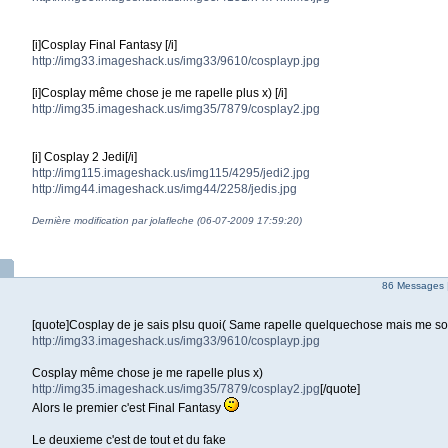
[i]Cosplay Final Fantasy [/i]
http://img33.imageshack.us/img33/9610/cosplayp.jpg
[i]Cosplay même chose je me rapelle plus x) [/i]
http://img35.imageshack.us/img35/7879/cosplay2.jpg
[i] Cosplay 2 Jedi[/i]
http://img115.imageshack.us/img115/4295/jedi2.jpg
http://img44.imageshack.us/img44/2258/jedis.jpg
Dernière modification par jolafleche (06-07-2009 17:59:20)
86 Messages 
[quote]Cosplay de je sais plsu quoi( Same rapelle quelquechose mais me so
http://img33.imageshack.us/img33/9610/cosplayp.jpg
Cosplay même chose je me rapelle plus x)
http://img35.imageshack.us/img35/7879/cosplay2.jpg
[/quote]
Alors le premier c'est Final Fantasy
Le deuxieme c'est de tout et du fake