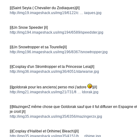
[i]Saint Seyia ( Chevalier du Zodiaques)[/i]
http://img19.imageshack.us/img19/6122/c … iaques.jpg
[i]Un Snow Speeder [/i]
http://img194.imageshack.us/img194/6589/speedster.jpg
[i]Un Snowtropper et sa Tourelle[/i]
http://img196.imageshack.us/img196/8367/snowtropper.jpg
[i]Cosplay d'un Stromtropper et la Princesse Leia[/i]
http://img36.imageshack.us/img36/4051/starwarse.jpg
[i]goldorak pour les anciens( perso moi j'adore
)[/i]
http://img21.imageshack.us/img21/731/fi … ldorak.jpg
[i]MazingerZ même chose que Goldorak sauf que il fut diffuser en Espagne e
je croit [/i]
http://img35.imageshack.us/img35/6356/mazingerzx.jpg
[i]Cosplay d'Halibel et Orihime( Bleach)[/i]
http://img35.imageshack.us/img35/4151/h … rihime.jpg