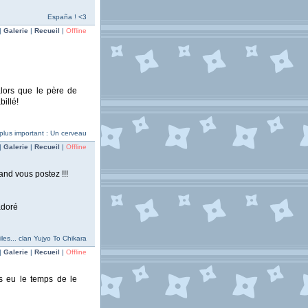
España ! <3
|
Galerie
|
Recueil
|
Offline
)alors que le père de
billé!
plus important : Un cerveau
|
Galerie
|
Recueil
|
Offline
and vous postez !!!
adoré
es... clan Yujyo To Chikara
|
Galerie
|
Recueil
|
Offline
as eu le temps de le