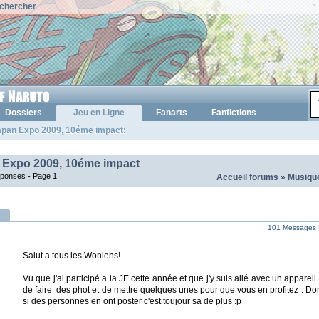
chercher
Dossiers
Jeu en Ligne
Fanarts
Fanfictions
apan Expo 2009, 10éme impact:
 Expo 2009, 10éme impact
réponses -
Page 1
Accueil forums
»
Musique
101 Messages 
Salut a tous les Woniens!
Vu que j'ai participé a la JE cette année et que j'y suis allé avec un appareil p
de faire des phot et de mettre quelques unes pour que vous en profitez . Don
si des personnes en ont poster c'est toujour sa de plus :p