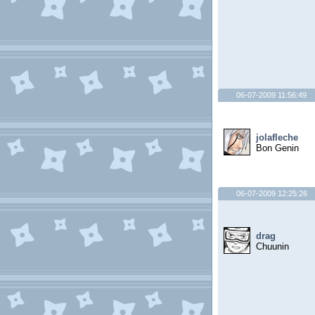
06-07-2009 11:56:49
jolafleche
Bon Genin
06-07-2009 12:25:26
drag
Chuunin