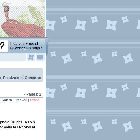
Inscrivez-vous et
Devenez un ninja !
, Festivals et Concerts
- Pages:
1
|
Galerie
|
Recueil
|
Offline
hoto j'ai pris le soin
c voila les Photos et