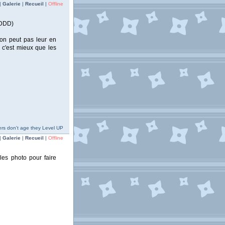
|
Galerie
|
Recueil
|
Offline
xDDDD)
 on peut pas leur en
e c'est mieux que les
rs don't age they Level UP
|
Galerie
|
Recueil
|
Offline
es photo pour faire