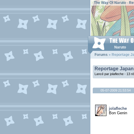
The Way Of Naruto
-
Re
Naruto
Forums
» Reportage J
Reportage Japan
Lancé par jolafleche - 13 
05-07-2009 21:53:54
jolafleche
Bon Genin