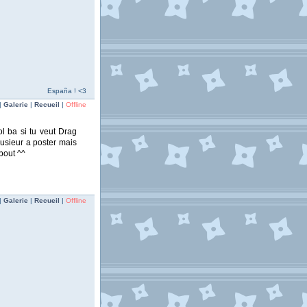
España ! <3
|
Galerie
|
Recueil
|
Offline
l ba si tu veut Drag
lusieur a poster mais
 bout ^^
|
Galerie
|
Recueil
|
Offline