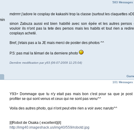
583 Messages 
mdrrrrr j'adore le cosplay de kakashi trop la classe (surtout les claquettes 
nin
sinon Zabuza aussi est bien habillé avec son épée et les autres persos
vouloir ils n'ont pas la tete des persos mais les habits et tout rien a redir
cosplays acheté.
Bref, j'etais pas a la JE mais merci de poster des photos ^^
P.S: pas mal la témari de la derniere photo
Dernière modification par y93 (06-07-2009 11:25:04)
Game
101 Messages 
Y93> Dommage que tu n'y etait pas mais bon c'est pour sa que je post l
profiter se qui sont venus et ceux qui ne sont pas venu^^
Voila des autres photo, qui n'ont peut etre rien a voir avec naruto^^
[i]Robot de Osaka ( excellent)[/i]
http://img40.imageshack.us/img40/559/robotd.jpg