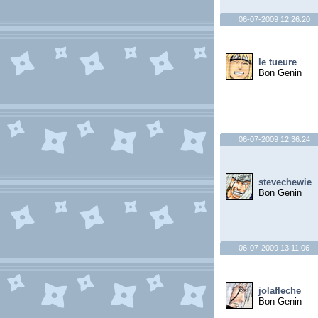
06-07-2009 12:26:20
le tueure
Bon Genin
06-07-2009 12:36:24
stevechewie
Bon Genin
06-07-2009 13:11:06
jolafleche
Bon Genin