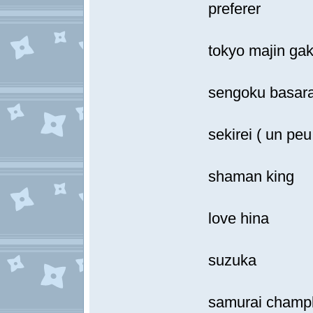
preferer
tokyo majin ga
sengoku basar
sekirei ( un pe
shaman king
love hina
suzuka
samurai champ