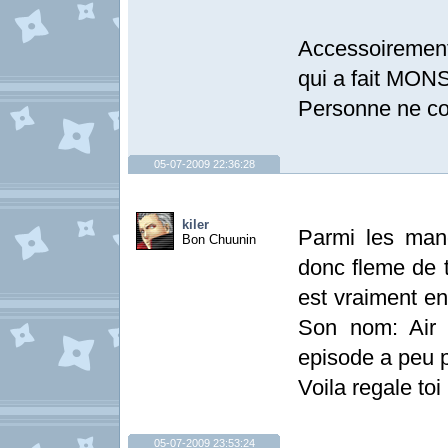
Accessoirement 
qui a fait MONS
Personne ne con
05-07-2009 22:36:28
kiler
Parmi les man
Bon Chuunin
donc fleme de t
est vraiment e
Son nom: Air 
episode a peu 
Voila regale toi 
05-07-2009 23:53:24