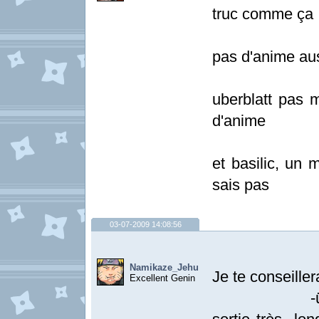
truc comme ça
pas d'anime au
uberblatt pas 
d'anime
et basilic, un
sais pas
03-07-2009 14:08:56
Namikaze_Jehu
Je te conseille
Excellent Genin
-übel Blatt