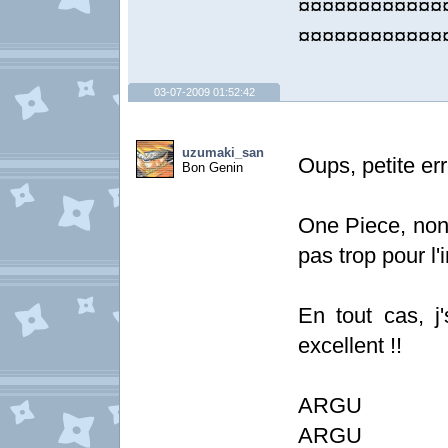
¤¤¤¤¤¤¤¤¤¤¤¤
¤¤¤¤¤¤¤¤¤¤¤¤
03-07-2009 01:52:42
uzumaki_san
Oups, petite erre
Bon Genin
One Piece, non
pas trop pour l'i
En tout cas, 
excellent !!
ARGU
ARGU