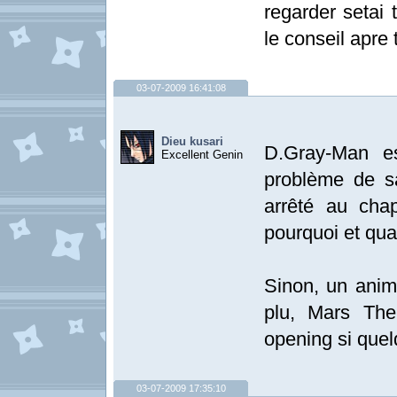
regarder setai 
le conseil apre
03-07-2009 16:41:08
Dieu kusari
D.Gray-Man e
Excellent Genin
problème de sa
arrêté au cha
pourquoi et qu
Sinon, un anime
plu, Mars The
opening si quelq
03-07-2009 17:35:10