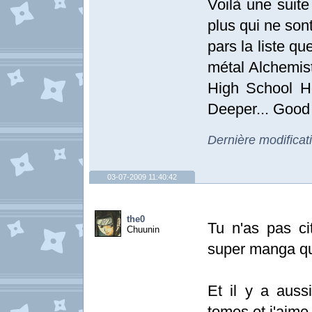
Voilà une suite
plus qui ne sont
pars la liste qu
métal Alchemist
High School H
Deeper... Good 
Dernière modificat
03-07-2009 11:40:42
the0
Tu n'as pas ci
Chuunin
super manga qui 
Et il y a auss
tomes et j'aime