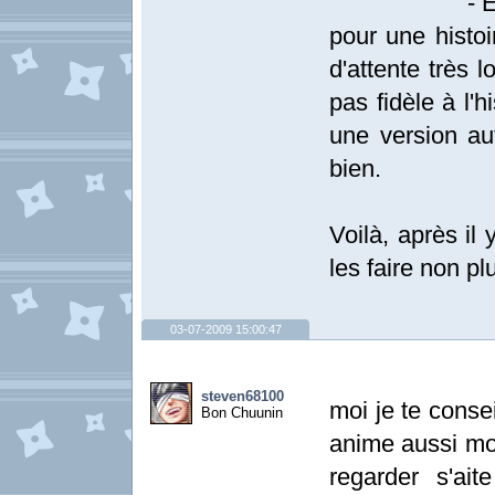
- Elemental
pour une histo
d'attente très 
pas fidèle à l'hi
une version aut
bien.
Voilà, après il
les faire non pl
03-07-2009 15:00:47
steven68100
moi je te conse
Bon Chuunin
anime aussi moi
regarder s'ai