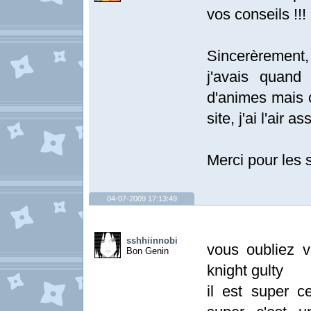
vos conseils !!!
Sincerèrement,
j'avais quan
d'animes mais 
site, j'ai l'air as
Merci pour les 
04-07-2009 17:13:49
sshhiinnobi
vous oubliez v
Bon Genin
knight gulty
il est super 