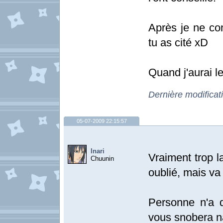
Après je ne co
tu as cité xD
Quand j'aurai l
Dernière modificat
05-07-2009 22:15:57
Inari
Vraiment trop l
Chuunin
oublié, mais va t
Personne n'a di
vous snobera 