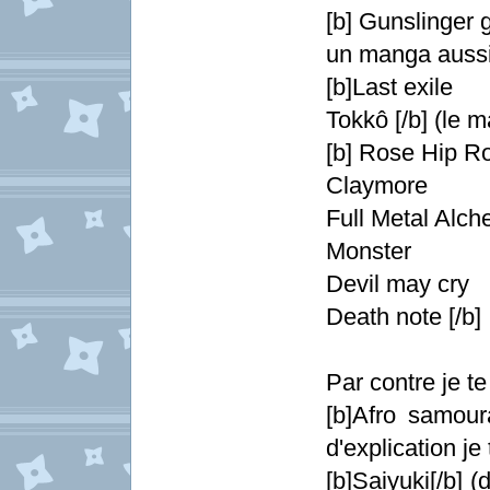
[b] Gunslinger gi
un manga aussi
[b]Last exile
Tokkô [/b] (le 
[b] Rose Hip R
Claymore
Full Metal Alch
Monster
Devil may cry
Death note [/b]
Par contre je te
[b]Afro samour
d'explication je
[b]Saiyuki[/b] (