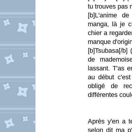
tu trouves pas 
[b]L'anime de
manga, là je c
chier a regarde
manque d'origin
[b]Tsubasa[/b]
de mademoisel
lassant. T'as e
au début c'est 
obligé de re
différentes coul
Après y'en a te
selon dit ma p