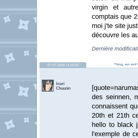
virgin et aut
comptais que 222
moi j'te site j
découvre les a
Dernière modificat
**drug, sex and 
07-07-2009 14:20:55
Inari
[quote=narumas
Chuunin
des seinnen, 
connaissent que
20th et 21th c
hello to black 
l'exemple de c