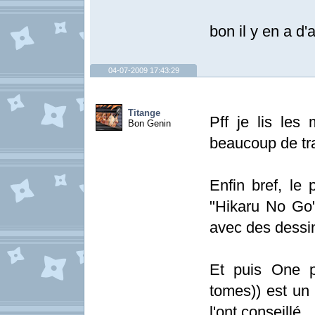
bon il y en a d'
04-07-2009 17:43:29
Titange
Pff je lis le
Bon Genin
beaucoup de tra
Enfin bref, le 
"Hikaru No Go
avec des dessi
Et puis One p
tomes)) est u
l'ont conseillé.