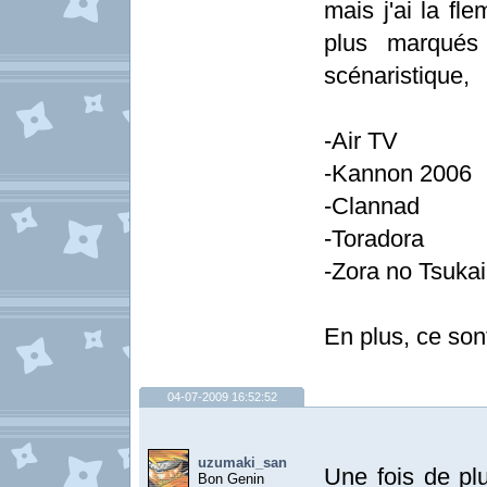
mais j'ai la fl
plus marqués 
scénaristique,
-Air TV
-Kannon 2006
-Clannad
-Toradora
-Zora no Tsuka
En plus, ce son
04-07-2009 16:52:52
uzumaki_san
Une fois de plu
Bon Genin