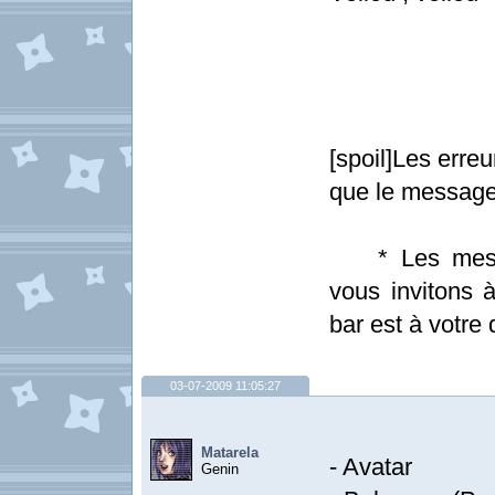
[spoil]Les erre
que le message
* Les messag
vous invitons à
bar est à votre d
03-07-2009 11:05:27
Matarela
- Avatar
Genin