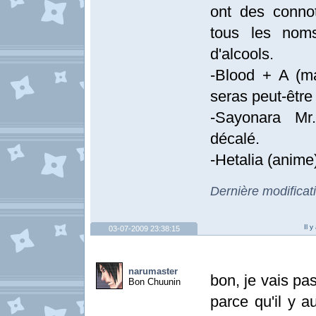
ont des connot
tous les nom
d'alcools.
-Blood + A (m
seras peut-être 
-Sayonara Mr
décalé.
-Hetalia (anim
Dernière modificat
Il 
03-07-2009 23:38:15
narumaster
bon, je vais pa
Bon Chuunin
parce qu'il y a