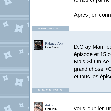
Après j'en con
03-07-2009 11:56:01
Kakuzu-Aka
D.Gray-Man es
Bon Genin
épisode et 15 o
Mais Si On se
grand chose >
et tous les épi
03-07-2009 12:08:38
dako
vous oublier un
Chuunin