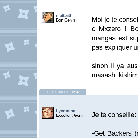
matt560
Moi je te conse
Bon Genin
c Mxzero ! Bo
mangas est supe
pas expliquer 
sinon il ya aus
masashi kishim
03-07-2009 19:10:34
Lyndraina
Je te conseille:
Excellent Genin
-Get Backers 