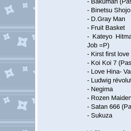
- Bakuman (Pas
- Binetsu Shojo
- D.Gray Man
- Fruit Basket
- Kateyo Hitm
Job =P)
- Kirst first lo
- Koi Koi 7 (Pa
- Love Hina- Va
- Ludwig révolu
- Negima
- Rozen Maide
- Satan 666 (P
- Sukuza