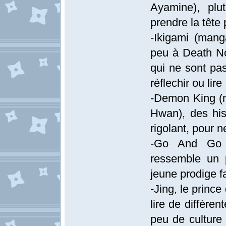
Ayamine), plu
prendre la tête
-Ikigami (mang
peu à Death Not
qui ne sont pa
réflechir ou lire
-Demon King (
Hwan), des his
rigolant, pour n
-Go And Go (
ressemble un 
jeune prodige 
-Jing, le princ
lire de diffère
peu de culture 