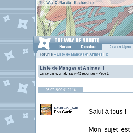
The Way Of Naruto
-
Rechercher
Naruto
Dossiers
Jeu en Ligne
Forums
» Liste de Mangas et Animes !!!:
Liste de Mangas et Animes !!!
Lancé par uzumaki_san - 42 réponses -
Page 1
03-07-2009 01:24:16
uzumaki_san
Salut à tous !
Bon Genin
Mon sujet est 