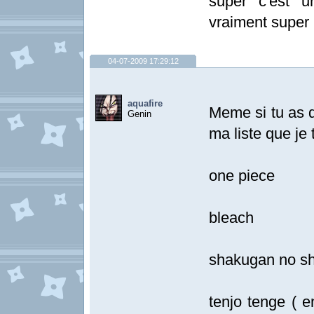
super c'est 
vraiment super 
04-07-2009 17:29:12
aquafire
Meme si tu as d
Genin
ma liste que je 
one piece
bleach
shakugan no s
tenjo tenge ( 