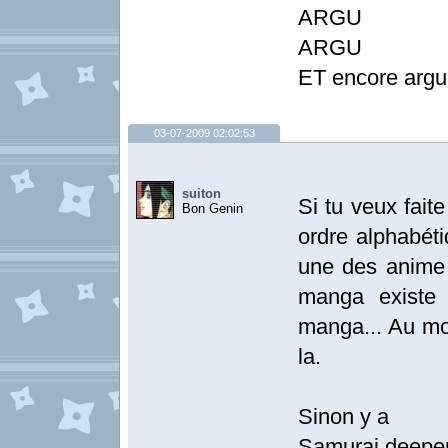
ARGU
ARGU
ET encore argu, 
03-07-2009 02:02:53
suiton
Si tu veux faite
Bon Genin
ordre alphabéti
une des anime
manga existe
manga... Au moi
la.
Sinon y a
Samurai deepe