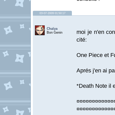
03-07-2009 01:50:17
Chaïya
moi je n'en c
Bon Genin
cité:
One Piece et Fu
Aprés j'en ai pa
*Death Note il
¤¤¤¤¤¤¤¤¤¤¤¤
¤¤¤¤¤¤¤¤¤¤¤¤