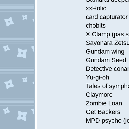
xxHolic
card capturator
chobits
X Clamp (pas s
Sayonara Zetsu
Gundam wing
Gundam Seed
Detective cona
Yu-gi-oh
Tales of symph
Claymore
Zombie Loan
Get Backers
MPD psycho (je