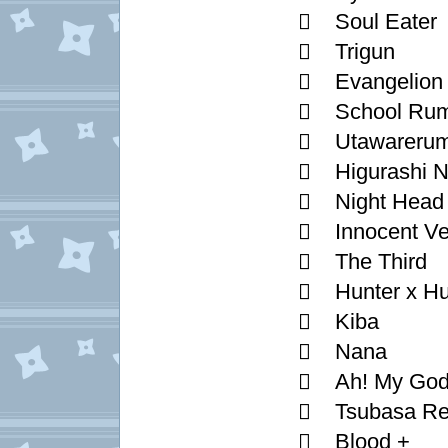
 Soul Eater
 Trigun
 Evangelion
 School Rum
 Utawareru
 Higurashi N
 Night Head
 Innocent V
 The Third
 Hunter x Hu
 Kiba
 Nana
 Ah! My God
 Tsubasa Res
 Blood +