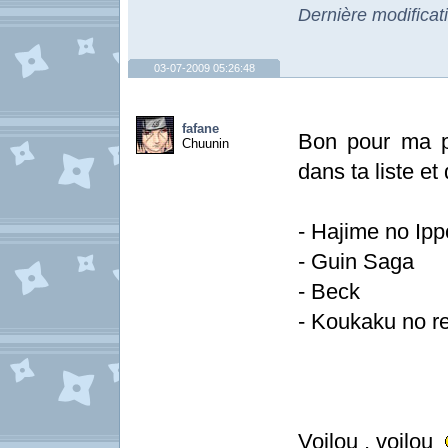
Dernière modificat
03-07-2009 05:26:48
fafane
Bon pour ma p
Chuunin
dans ta liste et
- Hajime no Ipp
- Guin Saga
- Beck
- Koukaku no r
Voilou , voilou