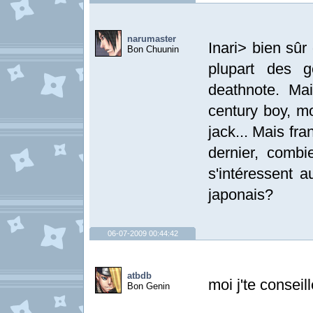
narumaster
Inari> bien sûr
Bon Chuunin
plupart des 
deathnote. Mai
century boy, mo
jack... Mais fr
dernier, comb
s'intéressent 
japonais?
06-07-2009 00:44:42
atbdb
moi j'te conseill
Bon Genin