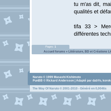
tu m'as dit, mai
qualités et déf
tifa 33 > Mer
différentes tec
Pages:
1
Accueil forums
»
Littérature, BD et Créations Li
Naruto
© 1999
Masashi Kishimoto
PunBB © Rickard Andersson | Adapté par dabYo, koro
The Way Of Naruto
© 2001-2010 - Généré en 0,0046s