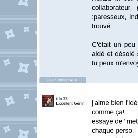
collaborateur
:paresseux, ind
trouvé.
C'était un peu 
aidé et désolé 
tu peux m'envoy
06-07-2009 11:41:18
tifa 33
j'aime bien l'i
Excellent Genin
comme ça!
essaye de "mett
chaque perso.