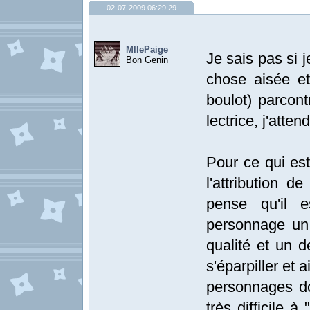
02-07-2009 06:29:29
MllePaige
Je sais pas si 
Bon Genin
chose aisée et 
boulot) parcont
lectrice, j'atten
Pour ce qui es
l'attribution d
pense qu'il 
personnage un 
qualité et un d
s'éparpiller et
personnages do
très difficile 