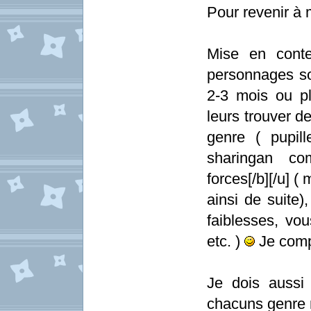
Pour revenir à m
Mise en conte
personnages so
2-3 mois ou p
leurs trouver de
genre ( pupi
sharingan com
forces[/b][/u] 
ainsi de suite),
faiblesses, vo
etc. )
Je comp
Je dois aussi t
chacuns genre m