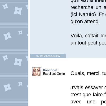
qu'il est si inté
recherche un a
(ici Naruto). E
qu'on attend.
Voilà, c'était 
un tout petit peu
02-07-2009 20:03:07
floodon-d
Ouais, merci, t
Excellent Genin
J'vais essayer d
c'est que faire
avec une pers