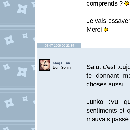
comprends ?
Je vais essayer
Merci
06-07-2009 09:21:35
Mega Lee
Salut c'est touj
Bon Genin
te donnant me
choses aussi.
Junko :Vu qu
sentiments et q
mauvais passé e