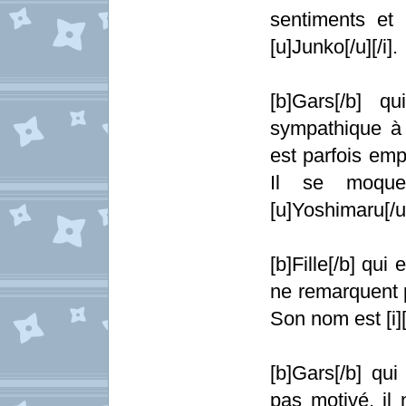
sentiments et 
[u]Junko[/u][/i].
[b]Gars[/b] q
sympathique à s
est parfois empa
Il se moque
[u]Yoshimaru[/u][
[b]Fille[/b] qu
ne remarquent p
Son nom est [i][
[b]Gars[/b] qui
pas motivé, il 