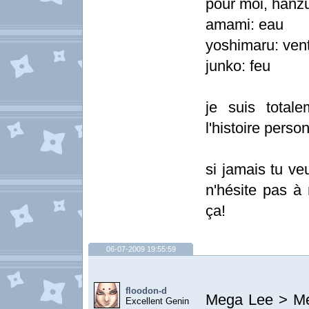
pour moi, hanzu
amami: eau
yoshimaru: ven
junko: feu
je suis total
l'histoire perso
si jamais tu ve
n'hésite pas à 
ça!
06-07-2009 19:55:59
floodon-d
Mega Lee > Mer
Excellent Genin