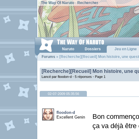
The Way Of Naruto
-
Rechercher
Naruto
Dossiers
Jeu en Ligne
Forums
» [Recherche][Recueil] Mon histoire, une questi
[Recherche][Recueil] Mon histoire, une qu
Lancé par floodon-d - 5 réponses -
Page 1
02-07-2009 05:35:56
floodon-d
Bon commençons
Excellent Genin
ça va déjà êtr