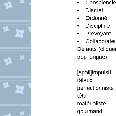
• Conscienci
• Discret
• Ordonné
• Discipliné
• Prévoyant
• Collaborateur
Défauts (cliquer
trop longue)
[spoil]impulsif
râleux
perfectionniste
têtu
matérialiste
gourmand