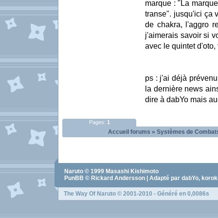
marque : "La marque
transe". jusqu'ici ça
de chakra, l'aggro 
j'aimerais savoir si
avec le quintet d'oto
ps : j'ai déjà préven
la dernière news ain
dire à dabYo mais au
Pages:
1
Accueil forums
»
Systèmes de Combats
Naruto
© 1999
Masashi Kishimoto
PunBB © Rickard Andersson | Adapté par dabYo, koro
The Way Of Naruto
© 2001-2010 - Généré en 0,0086s