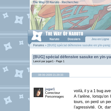
The Way Of Naruto
-
Rechercher
Naruto
Dossiers
Jeu en Ligne
Forums
» [BUG] spécial défensive sasuke en yin-yang:
[BUG] spécial défensive sasuke en yin-y
Lancé par jugar1 -
Page 1
08-06-2009 21:29:33
jugar1
voilà, il y a 1 bug a
Correcteur
A l'arène, lorsqu'on
Personnages
tours, on perd un pe
l'agressivité. Or, d