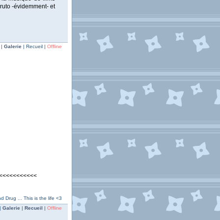
ruto -évidemment- et
 |
Galerie
| Recueil |
Offline
<<<<<<<<<<<
Drug ... This is the life <3
|
Galerie
|
Recueil
|
Offline