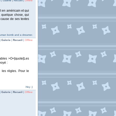
| Galerie | Recueil |
Offline
 en américain et qui
à quelque chose, qui
 cause de ses textes
human bomb and a dreamer.
|
Galerie
|
Recueil
|
Offline
nables >O<[quote]Les
voyé :
les règles. Pour le
Hey ;)
|
Galerie
|
Recueil
|
Offline