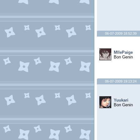
06-07-2009 18:52:39
MllePaige
Bon Genin
06-07-2009 19:13:24
Yuukari
Bon Genin