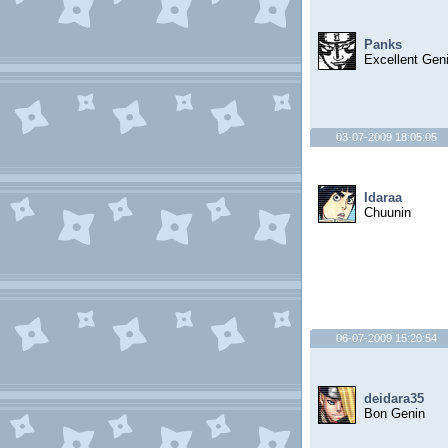
Panks
Excellent Gen
03-07-2009 18:05:05
Idaraa
Chuunin
06-07-2009 15:20:54
deidara35
Bon Genin