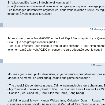
Et j'allais oubliée j'adore indochine et Korn aussi !
[spoil]Les erreurs suivantes doivent être corrigées pour que le message puis
Les messages doivent être argumentés, nous vous invitons à relire les règl
le bar est à votre disposition.[/spoil]
54 Messages 
Je suis une grande fan d'AC/DC et de Led Zep ! Sinon après il y a Queen
Quo... Que des groupes récents quoi! XD
Rien que d'écouter leur musique j'en ai des frissons ! Tout simplement
tellement aimé aller voir AC/DC en concert, je suis dégoutée pour le coup !
2 Messages 
Moi mes goûts sont plutôt diversifiés, et je ne saurais probablement pas e
Mais tout de même, en voici quelques uns que j'aime beaucoup :
- The gazettE (Je vénère ce groupe. J'aime vraiment toutes leurs chansons. E
- My Chemical Romance (Ghost of You, The Sharpest Lives, Famous Last Wo
- Gorillaz (Feel Good inc., Dare, Stop the Dams, Hong Kong)
...et j'aime aussi Miyavi, Kanon Wakeshima, Coldplay, Guns n Roses, Th
classiques comme Vivaldi (4 saisons) et Pachelbel (les Canons) ainsi que