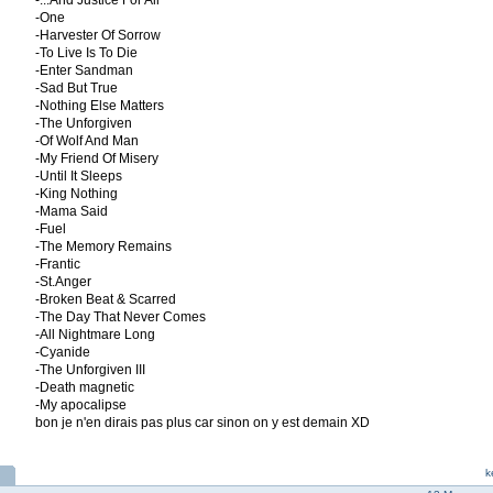
-...And Justice For All
-One
-Harvester Of Sorrow
-To Live Is To Die
-Enter Sandman
-Sad But True
-Nothing Else Matters
-The Unforgiven
-Of Wolf And Man
-My Friend Of Misery
-Until It Sleeps
-King Nothing
-Mama Said
-Fuel
-The Memory Remains
-Frantic
-St.Anger
-Broken Beat & Scarred
-The Day That Never Comes
-All Nightmare Long
-Cyanide
-The Unforgiven III
-Death magnetic
-My apocalipse
bon je n'en dirais pas plus car sinon on y est demain XD
k