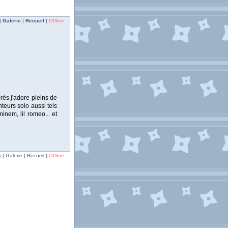
|
Galerie
|
Recueil
|
Offline
après j'adore pleins de
nteurs solo aussi tels
inem, lil romeo... et
| Galerie | Recueil |
Offline