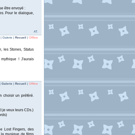
se être envoyé :
es. Pour le dialogue,
AT.
| Galerie |
Recueil
|
Offline
, les Stones, Status
 mythique ! J'aurais
|
Galerie
|
Recueil
|
Offline
n choisir un préféré.
t je veux leurs CDs.)
rds)
e Lost Fingers, des
 la musique de films