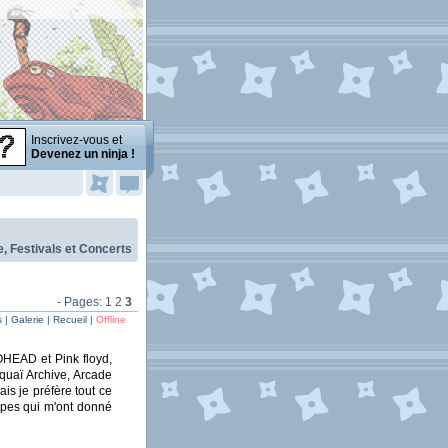
Inscrivez-vous et
Devenez un ninja !
, Festivals et Concerts
- Pages:
1
2
3
| Galerie | Recueil |
Offline
OHEAD et Pink floyd,
quaï Archive, Arcade
is je préfère tout ce
upes qui m'ont donné