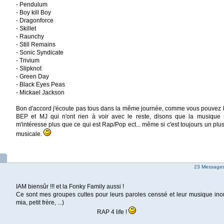
- Pendulum
- Boy kill Boy
- Dragonforce
- Skillet
- Raunchy
- Still Remains
- Sonic Syndicate
- Trivium
- Slipknot
- Green Day
- Black Eyes Peas
- Mickael Jackson
Bon d'accord j'écoute pas tous dans la même journée, comme vous pouvez le 
BEP et MJ qui n'ont rien à voir avec le reste, disons que la musique r
m'intéresse plus que ce qui est Rap/Pop ect... même si c'est toujours un plus
musicale.
23 Messages 
IAM biensûr !!! et la Fonky Family aussi !
Ce sont mes groupes cultes pour leurs paroles censsé et leur musique inou
mia, petit frère, ...)
RAP 4 life !