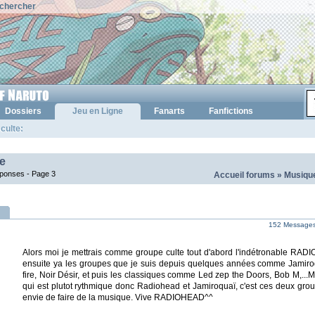
chercher
Dossiers
Jeu en Ligne
Fanarts
Fanfictions
culte:
te
éponses -
Page 3
Accueil forums
»
Musique
152 Messages 
Alors moi je mettrais comme groupe culte tout d'abord l'indétronable RADI
ensuite ya les groupes que je suis depuis quelques années comme Jamiro
fire, Noir Désir, et puis les classiques comme Led zep the Doors, Bob M,...Ma
qui est plutot rythmique donc Radiohead et Jamiroquaï, c'est ces deux gro
envie de faire de la musique. Vive RADIOHEAD^^