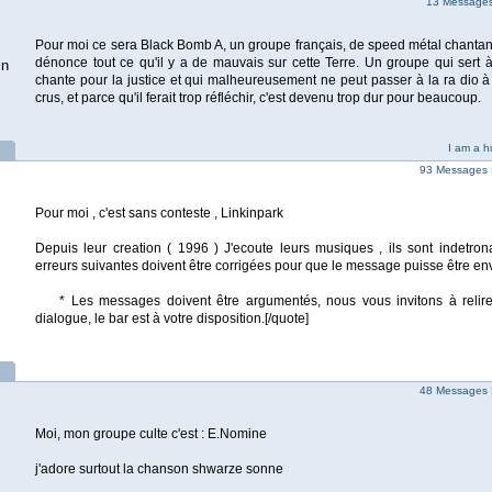
13 Messages 
Pour moi ce sera Black Bomb A, un groupe français, de speed métal chantant
dénonce tout ce qu'il y a de mauvais sur cette Terre. Un groupe qui sert 
in
chante pour la justice et qui malheureusement ne peut passer à la ra dio à
crus, et parce qu'il ferait trop réfléchir, c'est devenu trop dur pour beaucoup.
I am a 
93 Messages 
Pour moi , c'est sans conteste , Linkinpark
Depuis leur creation ( 1996 ) J'ecoute leurs musiques , ils sont indetro
erreurs suivantes doivent être corrigées pour que le message puisse être en
* Les messages doivent être argumentés, nous vous invitons à relire 
dialogue, le bar est à votre disposition.[/quote]
48 Messages 
Moi, mon groupe culte c'est : E.Nomine
j'adore surtout la chanson shwarze sonne