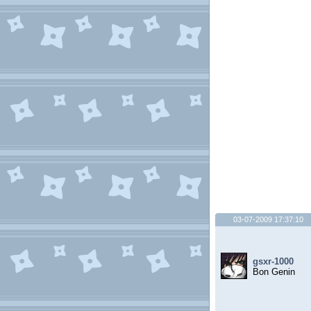
03-07-2009 17:37:10
gsxr-1000
Bon Genin