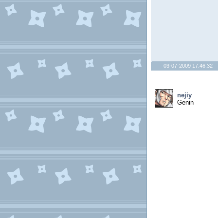
03-07-2009 17:46:32
nejiy
Genin