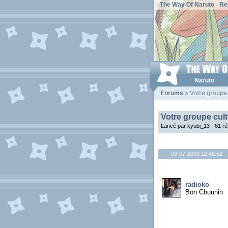
The Way Of Naruto
-
Re
Naruto
Forums
» Votre groupe 
Votre groupe cul
Lancé par kyubi_13 - 61 r
03-07-2009 12:48:52
radioko
Bon Chuunin