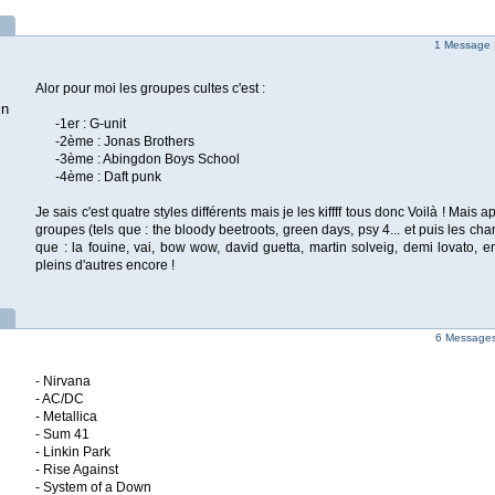
1 Message 
Alor pour moi les groupes cultes c'est :
in
-1er : G-unit
-2ème : Jonas Brothers
-3ème : Abingdon Boys School
-4ème : Daft punk
Je sais c'est quatre styles différents mais je les kiffff tous donc Voilà ! Mais 
groupes (tels que : the bloody beetroots, green days, psy 4... et puis les cha
que : la fouine, vai, bow wow, david guetta, martin solveig, demi lovato, em
pleins d'autres encore !
6 Messages 
- Nirvana
- AC/DC
- Metallica
- Sum 41
- Linkin Park
- Rise Against
- System of a Down