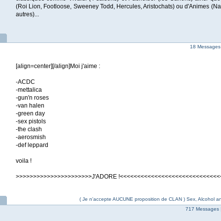
(Roi Lion, Footloose, Sweeney Todd, Hercules, Aristochats) ou d'Animes (Na
autres)...
18 Messages
[align=center][/align]Moi j'aime :
-ACDC
-mettalica
-gun'n roses
-van halen
-green day
-sex pistols
-the clash
-aerosmish
-def leppard
voila !
>>>>>>>>>>>>>>>>>>>>>>J'ADORE !<<<<<<<<<<<<<<<<<<<<<<<<<<<<<
( Je n'accepte AUCUNE proposition de CLAN ) Sex, Alcohol and 
717 Messages 