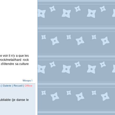
voir il n'y a que les
ock/metal/hard rock
 d'étendre sa culture
Woops !
| Galerie | Recueil |
Offline
bliable (je danse le