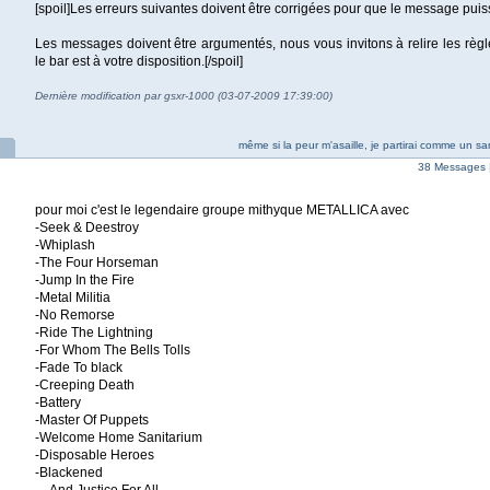
[spoil]Les erreurs suivantes doivent être corrigées pour que le message puis
Les messages doivent être argumentés, nous vous invitons à relire les règl
le bar est à votre disposition.[/spoil]
Dernière modification par gsxr-1000 (03-07-2009 17:39:00)
même si la peur m'asaille, je partirai comme un samo
38 Messages 
pour moi c'est le legendaire groupe mithyque METALLICA avec
-Seek & Deestroy
-Whiplash
-The Four Horseman
-Jump In the Fire
-Metal Militia
-No Remorse
-Ride The Lightning
-For Whom The Bells Tolls
-Fade To black
-Creeping Death
-Battery
-Master Of Puppets
-Welcome Home Sanitarium
-Disposable Heroes
-Blackened