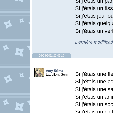
Si j'étais un pa
Si j'étais un tiss
Si j'étais jour ou
Si j'étais quelqu
Si j'étais un ver
Dernière modificat
06-03-2011 20:01:18
Amy Sôma
Si j'étais une fl
Excellent Genin
Si j'étais une c
Si j'étais une s
Si j'étais un an
Si j'étais un spo
Si j'étais un chif