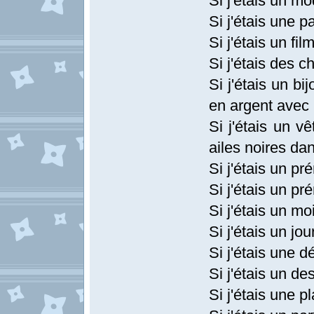
Si j'étais un mo
Si j'étais une p
Si j'étais un fil
Si j'étais des 
Si j'étais un b
en argent avec u
Si j'étais un v
ailes noires dan
Si j'étais un pr
Si j'étais un pr
Si j'étais un mo
Si j'étais un jo
Si j'étais une d
Si j'étais un de
Si j'étais une p