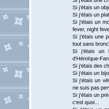
Si j'étais une 
Si j'étais un obj
Si j'étais un pl
Si j'étais un m
fever, night feve
Si j'étais une 
tout sans bronc
Si j'étais un
d'Héroïque-Fan
Si j'étais des c
Si j'étais un bi
Si j'étais un v
ne suis pas per
Si j'étais un pr
c'est quoi...