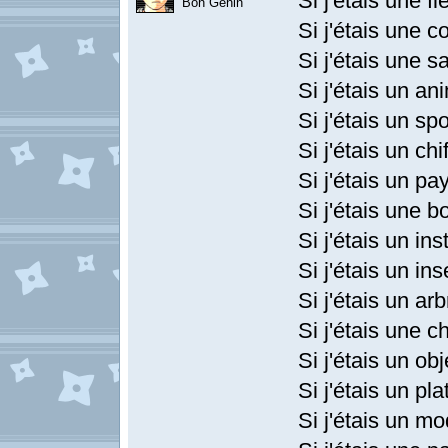
Si j'étais une fle
Bon Genin
Si j'étais une co
Si j'étais une sa
Si j'étais un an
Si j'étais un sp
Si j'étais un chif
Si j'étais un pay
Si j'étais une b
Si j'étais un in
Si j'étais un in
Si j'étais un ar
Si j'étais une 
Si j'étais un obj
Si j'étais un pla
Si j'étais un m