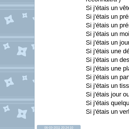
Si j'étais un v
Si j'étais un pré
Si j'étais un p
Si j'étais un mo
Si j'étais un j
Si j'étais une 
Si j'étais un de
Si j'étais une p
Si j'étais un pa
Si j'étais un tis
Si j'étais jour o
Si j'étais quelq
Si j'étais un ver
06-03-2011 20:24:10