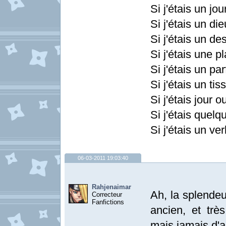
Si j'étais un jo
Si j'étais un di
Si j'étais un de
Si j'étais une p
Si j'étais un pa
Si j'étais un tis
Si j'étais jour ou
Si j'étais quelq
Si j'étais un ver
06-03-2011 19:03:40
Rahjenaimar
Ah, la splendeu
Correcteur
Fanfictions
ancien, et très
mais jamais d'a