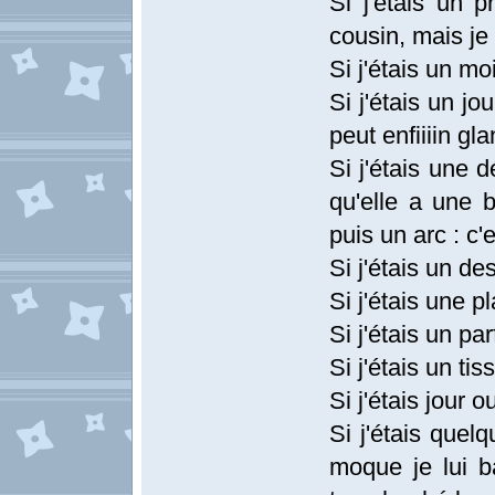
Si j'étais un 
cousin, mais je 
Si j'étais un mo
Si j'étais un j
peut enfiiiin gl
Si j'étais une 
qu'elle a une
puis un arc : c'e
Si j'étais un de
Si j'étais une p
Si j'étais un par
Si j'étais un tis
Si j'étais jour o
Si j'étais quel
moque je lui 