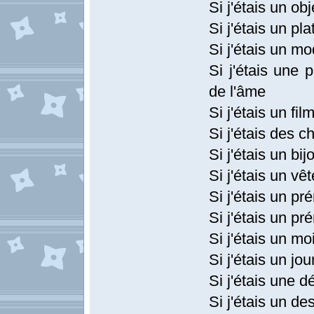
Si j'étais un obj
Si j'étais un pla
Si j'étais un m
Si j'étais une 
de l'âme
Si j'étais un fi
Si j'étais des 
Si j'étais un bi
Si j'étais un v
Si j'étais un pr
Si j'étais un pr
Si j'étais un m
Si j'étais un j
Si j'étais une d
Si j'étais un de