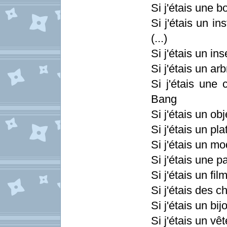
Si j'étais une b
Si j'étais un i
(...)
Si j'étais un ins
Si j'étais un ar
Si j'étais une
Bang
Si j'étais un ob
Si j'étais un pl
Si j'étais un m
Si j'étais une p
Si j'étais un fi
Si j'étais des 
Si j'étais un bi
Si j'étais un vê