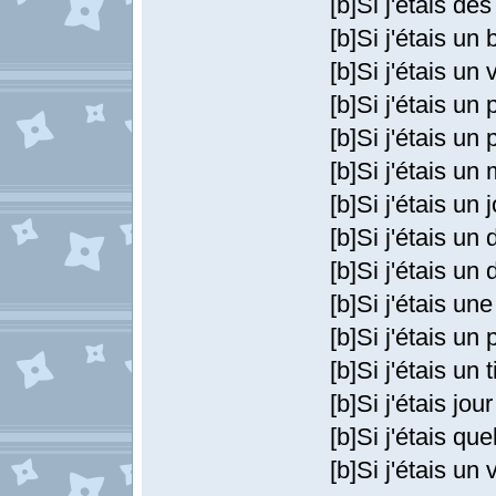
[b]Si j'étais de
[b]Si j'étais un
[b]Si j'étais u
[b]Si j'étais un 
[b]Si j'étais u
[b]Si j'étais un
[b]Si j'étais un
[b]Si j'étais un
[b]Si j'étais un
[b]Si j'étais un
[b]Si j'étais un
[b]Si j'étais un 
[b]Si j'étais jour
[b]Si j'étais qu
[b]Si j'étais un