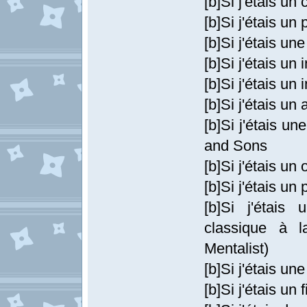
[b]Si j'étais un 
[b]Si j'étais un
[b]Si j'étais un
[b]Si j'étais un
[b]Si j'étais un
[b]Si j'étais un 
[b]Si j'étais u
and Sons
[b]Si j'étais un
[b]Si j'étais un 
[b]Si j'étais
classique à 
Mentalist)
[b]Si j'étais un
[b]Si j'étais un