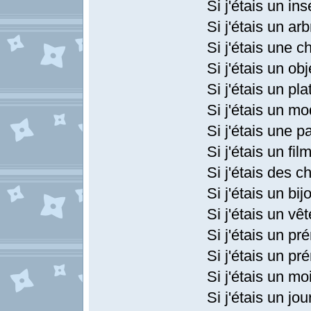
Si j'étais un i
Si j'étais un ar
Si j'étais une c
Si j'étais un ob
Si j'étais un pl
Si j'étais un m
Si j'étais une p
Si j'étais un fil
Si j'étais des 
Si j'étais un bi
Si j'étais un v
Si j'étais un pr
Si j'étais un 
Si j'étais un mo
Si j'étais un jo