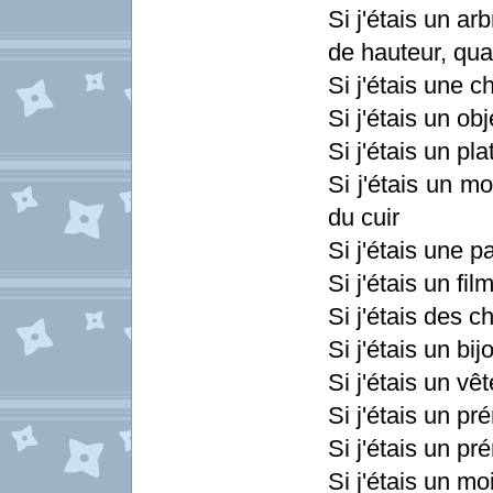
Si j'étais un ar
de hauteur, q
Si j'étais une 
Si j'étais un ob
Si j'étais un pla
Si j'étais un m
du cuir
Si j'étais une p
Si j'étais un f
Si j'étais des 
Si j'étais un bi
Si j'étais un v
Si j'étais un pr
Si j'étais un p
Si j'étais un moi