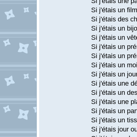
Si j'étais une p
Si j'étais un fi
Si j'étais des 
Si j'étais un bij
Si j'étais un vê
Si j'étais un pr
Si j'étais un p
Si j'étais un mo
Si j'étais un jo
Si j'étais une 
Si j'étais un de
Si j'étais une p
Si j'étais un pa
Si j'étais un tiss
Si j'étais jour o