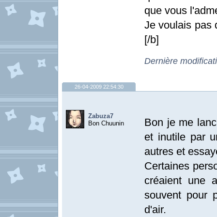
que vous l'adm
Je voulais pas 
[/b]
Dernière modificat
26-04-2009 22:54:30
Zabuza7
Bon je me lanc
Bon Chuunin
et inutile par 
autres et essay
Certaines perso
créaient une 
souvent pour 
d'air.