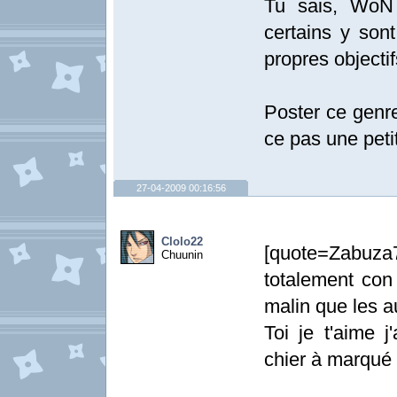
Tu sais, WoN 
certains y sont
propres objectif
Poster ce genre
ce pas une peti
27-04-2009 00:16:56
Clolo22
[quote=Zabuza7
Chuunin
totalement con 
malin que les a
Toi je t'aime 
chier à marqué