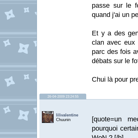
passe sur le f
quand j'ai un p
Et y a des ge
clan avec eux 
parc des fois 
débats sur le f
Chui là pour pre
26-04-2009 23:24:55
lilivalentine
[quote=un mec
Chuunin
pourquoi certai
WoN ? [/b]