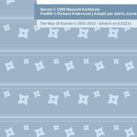
Naruto
© 1999
Masashi Kishimoto
PunBB © Rickard Andersson | Adapté par dabYo, koro
The Way Of Naruto
© 2001-2010 - Généré en 0,0223s