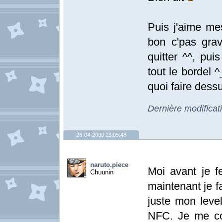
Puis j'aime m
bon c'pas gra
quitter ^^, pui
tout le bordel 
quoi faire dessu
Dernière modificat
26-04-2009 23:05:48
naruto.piece
Moi avant je fe
Chuunin
maintenant je f
juste mon leve
NFC. Je me con