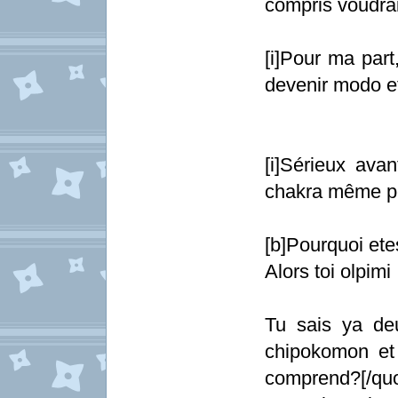
compris voudrai
[i]Pour ma part
devenir modo et 
[i]Sérieux avan
chakra même pe
[b]Pourquoi etes
Alors toi olpimi
Tu sais ya de
chipokomon et
comprend?[/quo