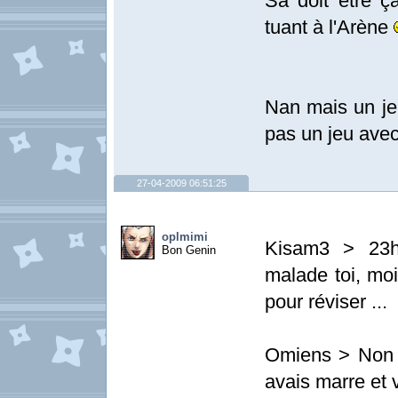
Sa doit être ça
tuant à l'Arène
Nan mais un jeu
pas un jeu avec
27-04-2009 06:51:25
oplmimi
Kisam3 > 23h
Bon Genin
malade toi, moi
pour réviser ...
Omiens > Non t
avais marre et v