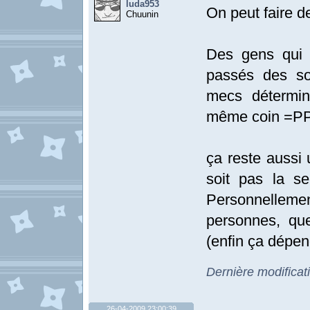
luda953
On peut faire d
Chuunin
Des gens qui 
passés des so
mecs détermin
même coin =PP).
ça reste aussi
soit pas la s
Personnellement
personnes, que
(enfin ça dépen
Dernière modificat
26-04-2009 23:00:39