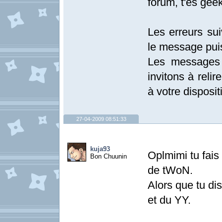
forum, t'es gee
Les erreurs sui
le message pui
Les messages 
invitons à relir
à votre disposit
27-04-2009 08:51:33
kuja93
Oplmimi tu fais 
Bon Chuunin
de tWoN.
Alors que tu di
et du YY.