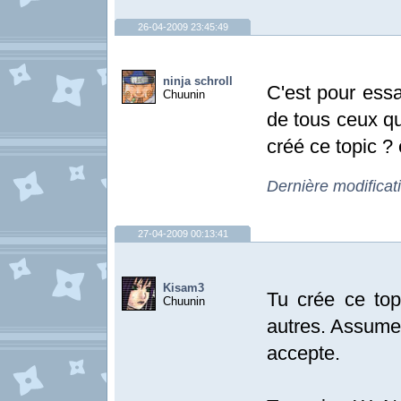
26-04-2009 23:45:49
ninja schroll
C'est pour essa
Chuunin
de tous ceux qu
créé ce topic ? 
Dernière modificat
27-04-2009 00:13:41
Kisam3
Tu crée ce top
Chuunin
autres. Assume
accepte.