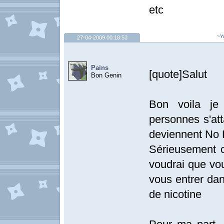
etc
~Y
27-04-2009 00:18:53
Pains
[quote]Salut
Bon Genin
Bon voila je 
personnes s'at
deviennent No L
Sérieusement c
voudrai que vou
vous entrer dan
de nicotine