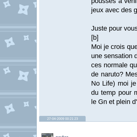
pousses à venir
jeux avec des g
Juste pour vous
[b]
Moi je crois qu
une sensation d
ces normale qui
de naruto? Mes 
No Life) moi je
du temp pour 
le Gn et plein d
27-04-2009 00:21:23