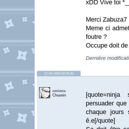
xDD Vive toi *_
Merci Zabuza7 
Meme ci admeto
foutre ?
Occupe doit de 
Dernière modificat
27-04-2009 04:35:46
omiens
[quote=ninja
Chuunin
persuader que 
chaque jours 
ê.e[/quote]