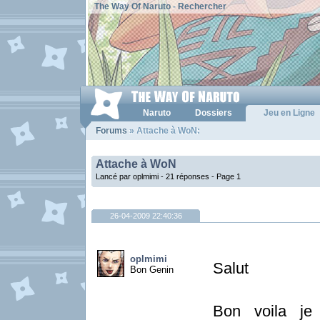
The Way Of Naruto
-
Rechercher
Naruto
Dossiers
Jeu en Ligne
Forums
» Attache à WoN:
Attache à WoN
Lancé par oplmimi - 21 réponses -
Page 1
26-04-2009 22:40:36
oplmimi
Salut
Bon Genin
Bon voila je 