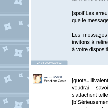
[spoil]Les erre
que le message
Les messages 
invitons à relir
à votre dispositi
27-04-2009 02:05:02
naruto25000
[quote=lilivale
Excellent Genin
voudrai savo
s'attachent tel
[b]Sérieuseme