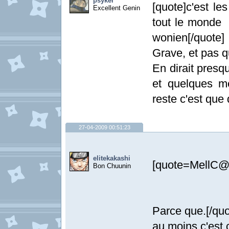
psyker
[quote]c'est l
Excellent Genin
tout le monde 
wonien[/quote]
Grave, et pas 
En dirait presq
et quelques m
reste c'est que
27-04-2009 00:51:23
elitekakashi
[quote=MellC@
Bon Chuunin
Parce que.[/quo
au moins c'est c