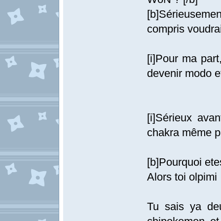
[b]Sérieuseme
compris voudrai
[i]Pour ma part
devenir modo et 
[i]Sérieux avan
chakra même pe
[b]Pourquoi etes
Alors toi olpimi
Tu sais ya de