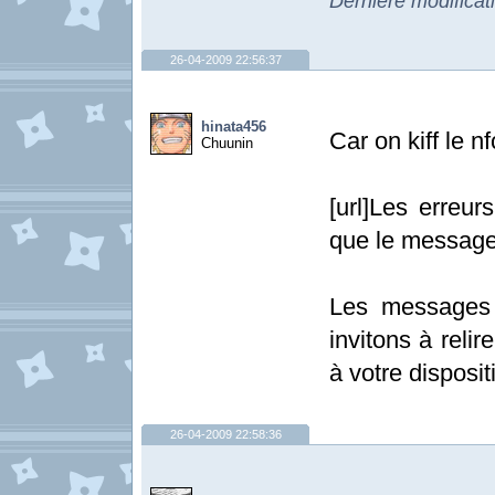
Dernière modifica
26-04-2009 22:56:37
hinata456
Car on kiff le n
Chuunin
[url]Les erreur
que le message
Les messages 
invitons à relir
à votre dispositi
26-04-2009 22:58:36