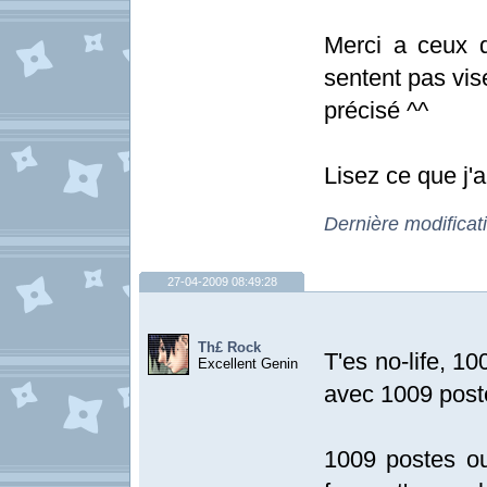
Merci a ceux q
sentent pas vis
précisé ^^
Lisez ce que j'a
Dernière modificat
27-04-2009 08:49:28
Th£ Rock
T'es no-life, 1
Excellent Genin
avec 1009 post
1009 postes ou