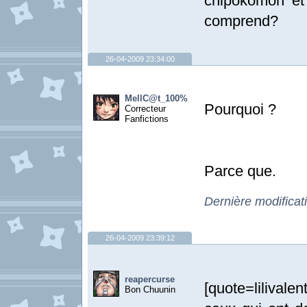
chipokomon et
comprend?
26-04-2009 23:34:00
MellC@t_100%
Pourquoi ?
Correcteur
Fanfictions
Parce que.
Dernière modifica
26-04-2009 23:39:12
reapercurse
[quote=lilival
Bon Chuunin