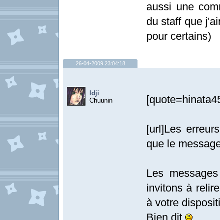
aussi une com
du staff que j'
pour certains)
26-04-2009 23:04:18
Idji
[quote=hinata45
Chuunin
[url]Les erreur
que le message
Les messages 
invitons à relir
à votre dispositi
Bien dit