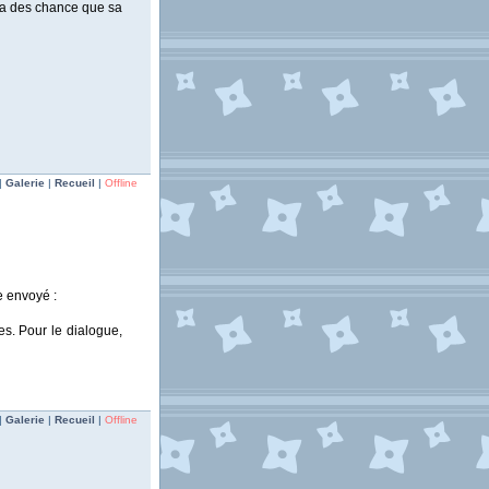
l a des chance que sa
|
Galerie
|
Recueil
|
Offline
e envoyé :
es. Pour le dialogue,
|
Galerie
|
Recueil
|
Offline