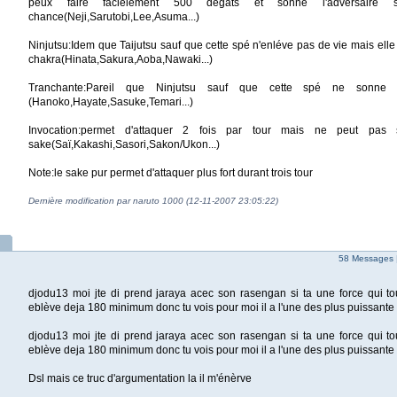
peux faire facielement 500 dégats et sonné l'adversair
chance(Neji,Sarutobi,Lee,Asuma...)
Ninjutsu:Idem que Taijutsu sauf que cette spé n'enléve pas de vie mais ell
chakra(Hinata,Sakura,Aoba,Nawaki...)
Tranchante:Pareil que Ninjutsu sauf que cette spé ne sonne 
(Hanoko,Hayate,Sasuke,Temari...)
Invocation:permet d'attaquer 2 fois par tour mais ne peut pas
sake(Saï,Kakashi,Sasori,Sakon/Ukon...)
Note:le sake pur permet d'attaquer plus fort durant trois tour
Dernière modification par naruto 1000 (12-11-2007 23:05:22)
58 Messages 
djodu13 moi jte di prend jaraya acec son rasengan si ta une force qui to
eblève deja 180 minimum donc tu vois pour moi il a l'une des plus puissante
djodu13 moi jte di prend jaraya acec son rasengan si ta une force qui to
eblève deja 180 minimum donc tu vois pour moi il a l'une des plus puissante
Dsl mais ce truc d'argumentation la il m'énèrve