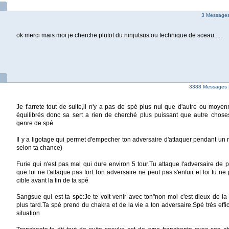
3 Messages 
ok merci mais moi je cherche plutot du ninjutsus ou technique de sceau.....
3388 Messages 
Je t'arrete tout de suite,il n'y a pas de spé plus nul que d'autre ou moye
équilibrés donc sa sert a rien de cherché plus puissant que autre chose
genre de spé
Il y a ligotage qui permet d'empecher ton adversaire d'attaquer pendant un
selon ta chance)
Furie qui n'est pas mal qui dure environ 5 tour.Tu attaque l'adversaire de pl
que lui ne t'attaque pas fort.Ton adversaire ne peut pas s'enfuir et toi tu n
cible avant la fin de ta spé
Sangsue qui est ta spé:Je te voit venir avec ton"non moi c'est dieux de la m
plus tard.Ta spé prend du chakra et de la vie a ton adversaire.Spé trés eff
situation