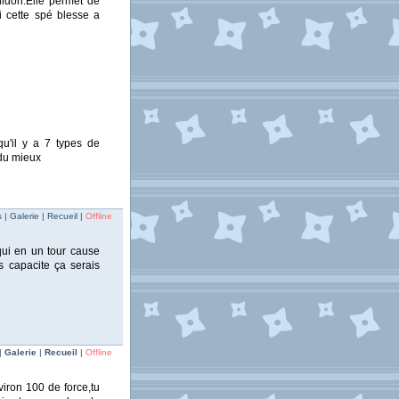
idori.Elle permet de
i cette spé blesse a
 qu'il y a 7 types de
 du mieux
| Galerie | Recueil |
Offline
 qui en un tour cause
 capacite ça serais
|
Galerie
|
Recueil
|
Offline
iron 100 de force,tu