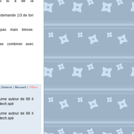
e si tu a de la
e demande 1/3 de ton
pas mais blesse.
 se combiner avec
|
Galerie
|
Recueil
|
Offline
urne autour de 66 il
 tech.spé
urne autour de 66 il
 tech.spé