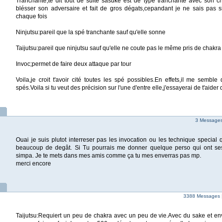
Tranchante,te dit tout de suite sasuke est de type tranchante avec son ch
blésser son adversaire et fait de gros dégats,cepandant je ne sais pas s
chaque fois
Ninjutsu:pareil que la spé tranchante sauf qu'elle sonne
Taijutsu:pareil que ninjutsu sauf qu'elle ne coute pas le même pris de chakra
Invoc;permet de faire deux attaque par tour
Voila,je croit t'avoir cité toutes les spé possibles.En effets,il me semble
spés.Voila si tu veut des précision sur l'une d'entre elle,j'essayerai de t'aider
3 Messages 
Ouai je suis plutot interreser pas les invocation ou les technique special
beaucoup de degât. Si Tu pourrais me donner quelque perso qui ont ses
simpa. Je te mets dans mes amis comme ça tu mes enverras pas mp.
merci encore
3388 Messages 
Taijutsu:Requiert un peu de chakra avec un peu de vie.Avec du sake et env