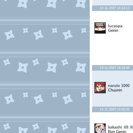
13-11-2007 18:24:13
lucaspa
Genin
13-11-2007 18:29:49
naruto 1000
Chuunin
13-11-2007 19:00:26
kakashi_69_6
Bon Genin