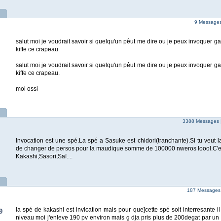
9 Messages 
salut moi je voudrait savoir si quelqu'un pêut me dire ou je peux invoquer 
kiffe ce crapeau.
salut moi je voudrait savoir si quelqu'un pêut me dire ou je peux invoquer 
kiffe ce crapeau.
moi ossi
3388 Messages 
Invocation est une spé.La spé a Sasuke est chidori(tranchante).Si tu veut la s
de changer de persos pour la maudique somme de 100000 nweros loool.C'e
Kakashi,Sasori,Saï....
187 Messages
la spé de kakashi est invication mais pour que]cette spé soit interresante il 
9
niveau moi j'enleve 190 pv environ mais g dja pris plus de 200degat par un aut