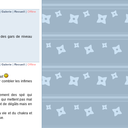
|
Galerie
|
Recueil
|
Offline
u des gars de niveau
|
Galerie
|
Recueil
|
Offline
ait
r combler les infimes
lement des spé qui
é qui mettent pas mal
nt de dégâts mais en
 vie et du chakra et
ue.