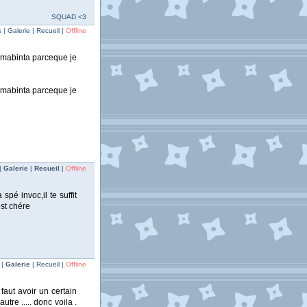
SQUAD <3
| Galerie | Recueil |
Offline
gamabinta parceque je
gamabinta parceque je
|
Galerie
|
Recueil
|
Offline
pé invoc,il te suffit
st chére
 |
Galerie
| Recueil |
Offline
faut avoir un certain
re ..... donc voila .