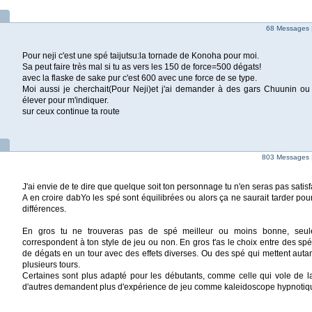
68 Messages 
Pour neji c'est une spé taijutsu:la tornade de Konoha pour moi.
Sa peut faire très mal si tu as vers les 150 de force=500 dégats!
avec la flaske de sake pur c'est 600 avec une force de se type.
Moi aussi je cherchait(Pour Neji)et j'ai demander à des gars Chuunin o
élever pour m'indiquer.
sur ceux continue ta route
803 Messages 
J'ai envie de te dire que quelque soit ton personnage tu n'en seras pas satisf
A en croire dabYo les spé sont équilibrées ou alors ça ne saurait tarder pou
différences.
En gros tu ne trouveras pas de spé meilleur ou moins bonne, seu
correspondent à ton style de jeu ou non. En gros t'as le choix entre des sp
de dégats en un tour avec des effets diverses. Ou des spé qui mettent auta
plusieurs tours.
Certaines sont plus adapté pour les débutants, comme celle qui vole de la
d'autres demandent plus d'expérience de jeu comme kaleidoscope hypnotiq