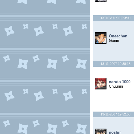
13-11-2007 19:23:00
Oneechan
Genin
13-11-2007 19:38:18
naruto 1000
Chuunin
13-11-2007 19:52:58
noshir