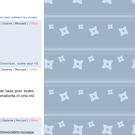
ns mais oublient les écoles.
| Galerie |
Recueil
|
Offline
h! Oneechan, cookie way! =D
|
Galerie
|
Recueil
|
Offline
de base pour toutes
amabunta et cela est
 |
Galerie
| Recueil |
Offline
 d'invocation.lucaspa