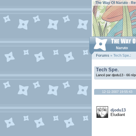
The Way Of Naruto
-
Re
Naruto
Forums
» Tech Spe.:
Tech Spe.
Lancé par djodu13 - 66 ré
12-11-2007 19:55:43
djodu13
Etudiant