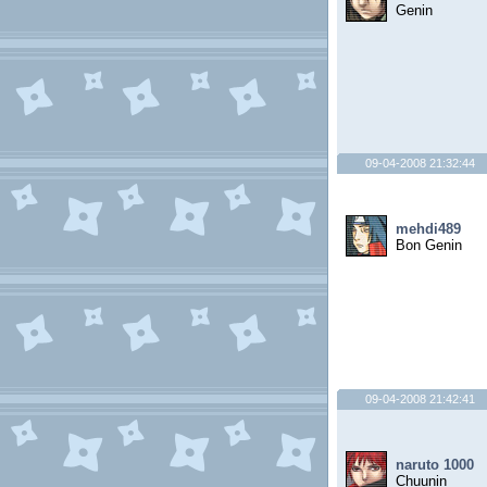
Genin
09-04-2008 21:32:44
mehdi489
Bon Genin
09-04-2008 21:42:41
naruto 1000
Chuunin