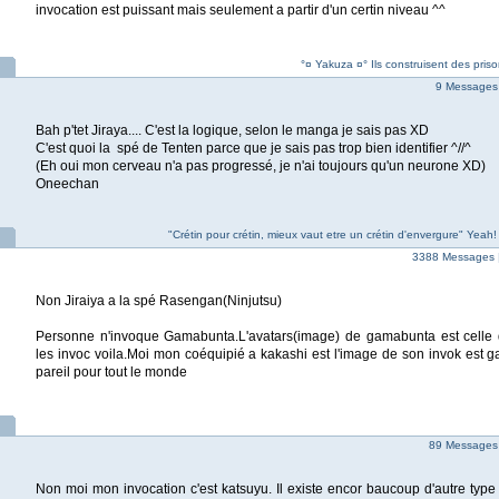
invocation est puissant mais seulement a partir d'un certin niveau ^^
°¤ Yakuza ¤° Ils construisent des priso
9 Messages 
Bah p'tet Jiraya.... C'est la logique, selon le manga je sais pas XD
C'est quoi la spé de Tenten parce que je sais pas trop bien identifier ^//^
(Eh oui mon cerveau n'a pas progressé, je n'ai toujours qu'un neurone XD)
Oneechan
"Crétin pour crétin, mieux vaut etre un crétin d'envergure" Yea
3388 Messages 
Non Jiraiya a la spé Rasengan(Ninjutsu)
Personne n'invoque Gamabunta.L'avatars(image) de gamabunta est celle 
les invoc voila.Moi mon coéquipié a kakashi est l'image de son invok est g
pareil pour tout le monde
89 Messages
Non moi mon invocation c'est katsuyu. Il existe encor baucoup d'autre type