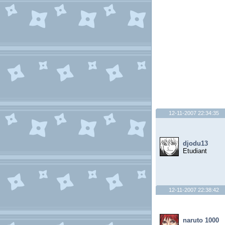
12-11-2007 22:34:35
djodu13
Etudiant
12-11-2007 22:38:42
naruto 1000