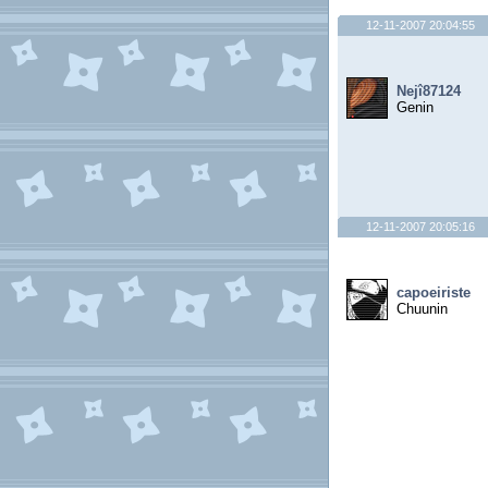
12-11-2007 20:04:55
Nejî87124
Genin
12-11-2007 20:05:16
capoeiriste
Chuunin