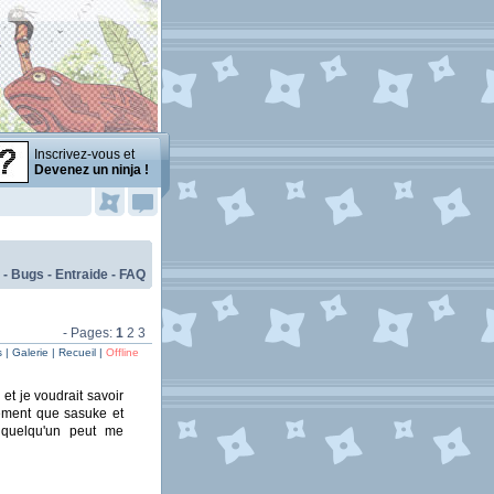
Inscrivez-vous et
Devenez un ninja !
 - Bugs - Entraide - FAQ
- Pages:
1
2
3
| Galerie | Recueil |
Offline
et je voudrait savoir
lement que sasuke et
i quelqu'un peut me