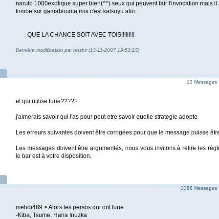
naruto 1000explique super bien(^^) seux qui peuvent fair l'invocation mais i
tombe sur gamabounta moi c'est katsuyu alor...
QUE LA CHANCE SOIT AVEC TOIS!!!iii!!!
Dernière modification par noshir (13-11-2007 19:53:23)
13 Messages 
et qui utilise furie?????
j'aimerais savoir qui l'as pour peut etre savoir quelle strategie adopte
Les erreurs suivantes doivent être corrigées pour que le message puisse êtr
Les messages doivent être argumentés, nous vous invitons à relire les règl
le bar est à votre disposition.
3388 Messages 
mehdi489 > Alors les persos qui ont furie.
-Kiba, Tsume, Hana Inuzka