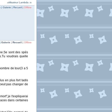
utilisateur Lambda :o
| Galerie | Recueil |
Offline
|
Galerie
|
Recueil
|
Offline
nne.Se sont des spés
s.Tu voudrais quelle
 nombre de tour(3 a 5
us en plus fort tadis
e peut pas changer de
ort",je t'expliquerai
icaces dans certaines