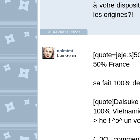
à votre disposi
les origines?!
31-03-2009 12:55:29
oplmimi
[quote=jeje.s]
Bon Genin
50% France
sa fait 100% de
[quote]Daisuke
100% Vietnamie
> ho ! ^o^ un voi
( 0O' comment