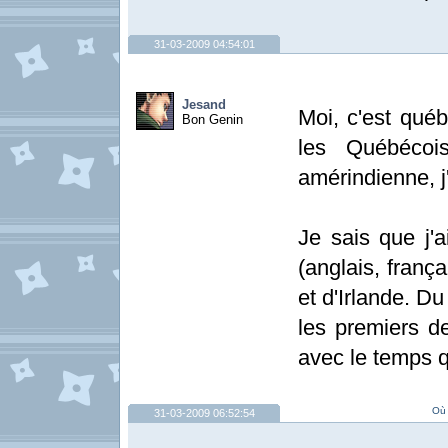
31-03-2009 04:54:01
Jesand
Moi, c'est qué
Bon Genin
les Québécoi
amérindienne, j
Je sais que j'
(anglais, frança
et d'Irlande. D
les premiers de
avec le temps q
Où 
31-03-2009 06:52:54