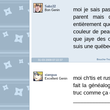
Sabz22
moi je sais pa
Bon Genin
parent mais 
entièrement qu
couleur de pea
que jaye des o
suis une québec
Bouche-Trou
31-03-2009 07:22:37
xiangua
moi ch'tis et r
Excellent Genin
fait la généalo
truc comme ça 
____________
____________