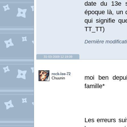
date du 13e s
époque là, un 
qui signifie q
TT_TT)
Dernière modifica
31-03-2009 12:19:09
rock-lee-72
moi ben depui
Chuunin
famille*
Les erreurs sui