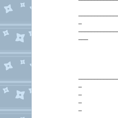
____________
_
____________
___
____________
_
_
_
_