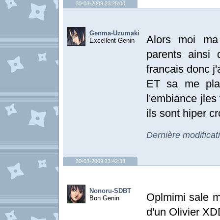
30-03-2009 23:25:00
Genma-Uzumaki
Alors moi ma
Excellent Genin
parents ainsi
francais donc j
ET sa me plai
l'embiance jles
ils sont hiper c
Dernière modifica
30-03-2009 23:42:38
Nonoru-SDBT
Oplmimi sale m
Bon Genin
d'un Olivier X