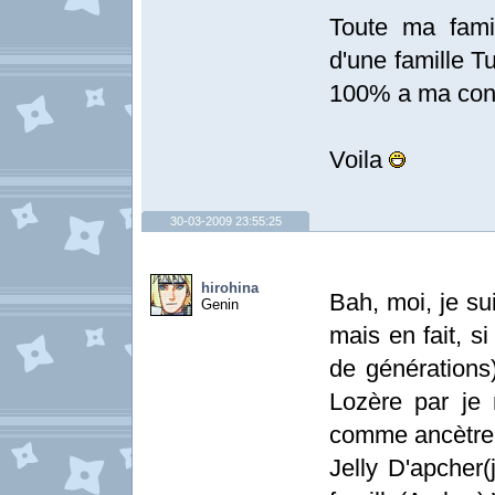
Toute ma fami
d'une famille T
100% a ma con
Voila
30-03-2009 23:55:25
hirohina
Bah, moi, je su
Genin
mais en fait, s
de générations
Lozère par je n
comme ancètre l
Jelly D'apcher