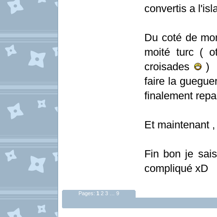
convertis a l'is
Du coté de mon 
moité turc ( 
croisades
) v
faire la guegue
finalement repa
Et maintenant , 
Fin bon je sais
compliqué xD
Pages:
1
2
3
…
9