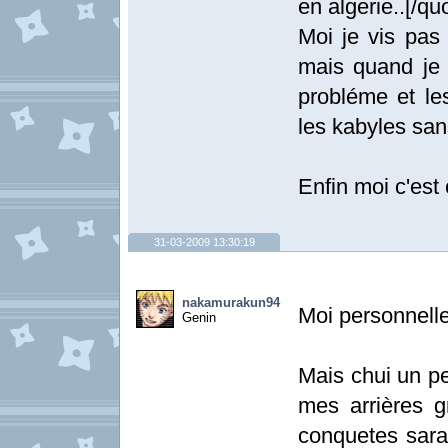
en algerie..[/qu
Moi je vis pas 
mais quand je
probléme et le
les kabyles sa
Enfin moi c'est
31-03-2009 13:30:19
nakamurakun94
Moi personnelle
Genin
Mais chui un p
mes arrières g
conquetes saras