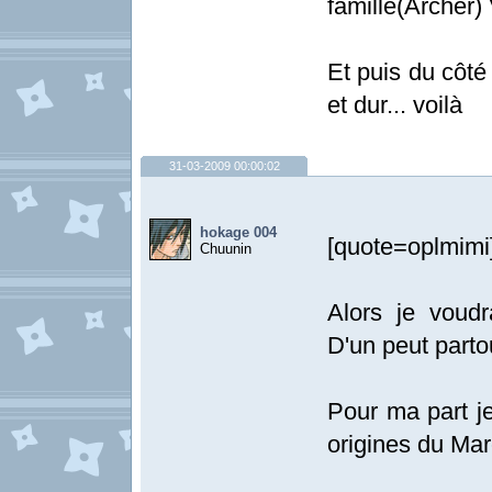
famille(Archer) 
Et puis du côté
et dur... voilà
31-03-2009 00:00:02
hokage 004
[quote=oplmimi
Chuunin
Alors je voudr
D'un peut parto
Pour ma part je
origines du Ma