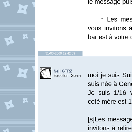
le message pui
* Les messag
vous invitons à
bar est à votre 
31-03-2009 12:42:39
Neji GTRZ
moi je suis Su
Excellent Genin
suis née à Gen
Je suis 1/16 
coté mère est 
[s]Les message
invitons à relir