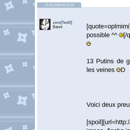
31-03-2009 08:15:20
zero[TeoD]
[quote=oplmim
Banni
possible ^^
[/
13 Putins de g
les veines
D
Voici deux preu
[spoil][url=htt