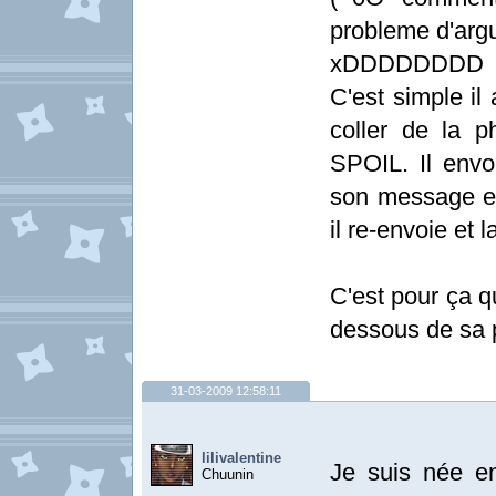
probleme d'argu
xDDDDDDDD
C'est simple il 
coller de la 
SPOIL. Il envo
son message et
il re-envoie et l
C'est pour ça qu
dessous de sa ph
31-03-2009 12:58:11
lilivalentine
Je suis née e
Chuunin