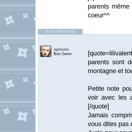
parents même si
coeur^^
31-03-2009 13:04:24
oplmimi
[quote=lilival
Bon Genin
parents sont d
montagne et tou
Petite note pou
voir avec les a
[/quote]
Jamais compri
vous dites pas 