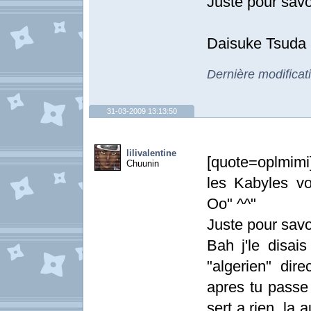
Juste pour savo
Daisuke Tsuda >
Dernière modificat
31-03-2009 13:13:50
lilivalentine
[quote=oplmimi
Chuunin
les Kabyles vo
Oo" ^^"
Juste pour savoi
Bah j'le disai
"algerien" dir
apres tu passe 
sert a rien, la