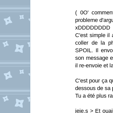
( 0O' comment
probleme d'argu
xDDDDDDDD
C'est simple il 
coller de la 
SPOIL. Il envo
son message et
il re-envoie et l
C'est pour ça qu
dessous de sa ph
Tu a été plus r
jeje.s > Et oua