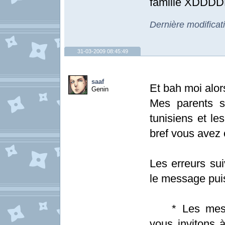
famille XDD
Dernière modificat
31-03-2009 08:45:49
saaf
Et bah moi alors
Genin
Mes parents s
tunisiens et le
bref vous avez 
Les erreurs sui
le message pui
* Les messag
vous invitons à