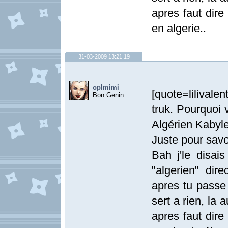
apres faut dire
en algerie..
31-03-2009 13:21:19
oplmimi
[quote=lilivale
Bon Genin
truk. Pourquoi 
Algérien Kabyle
Juste pour savoi
Bah j'le disai
"algerien" dir
apres tu passe 
sert a rien, la
apres faut dire