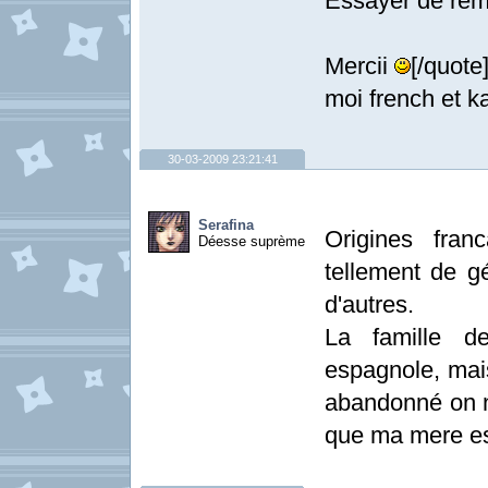
Essayer de remo
Mercii
[/quote
moi french et k
30-03-2009 23:21:41
Serafina
Origines fran
Déesse suprème
tellement de gén
d'autres.
La famille d
espagnole, mai
abandonné on n'
que ma mere es