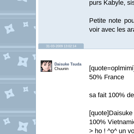
purs Kabyle, sis
Petite note pou
voir avec les ar
31-03-2009 13:02:14
Daisuke Tsuda
[quote=oplmimi
Chuunin
50% France
sa fait 100% de
[quote]Daisuke
100% Vietnamie
> ho ! ^o^ un voi