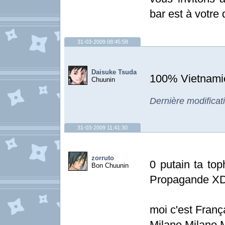
bar est à votre 
31-03-2009 08:45:58
Daisuke Tsuda
100% Vietnami
Chuunin
Dernière modificat
31-03-2009 11:41:30
zorruto
0 putain ta top
Bon Chuunin
Propagande X
moi c'est Franç
Milano Milano M