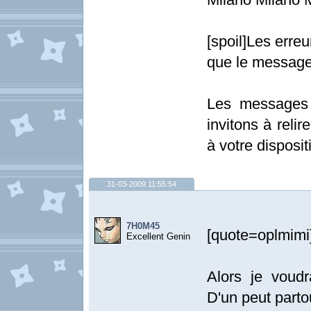
[spoil]Les erre
que le message
Les messages 
invitons à relir
à votre dispositi
31-03-2009 11:55:54
7H0M45
[quote=oplmimi
Excellent Genin
Alors je voudr
D'un peut parto