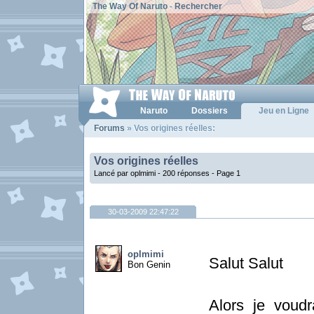
The Way Of Naruto
-
Rechercher
Naruto
Dossiers
Jeu en Ligne
Forums
» Vos origines réelles:
Vos origines réelles
Lancé par oplmimi - 200 réponses -
Page 1
30-03-2009 22:47:22
oplmimi
Salut Salut
Bon Genin
Alors je voudr