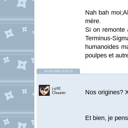
Nah bah moi;Al
mère.
Si on remonte a
Terminus-Sig
humanoides mai
poulpes et aut
30-03-2009 23:51:01
j-p92
Nos origines?
Chuunin
Et bien, je pen