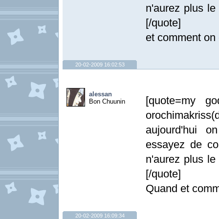
n'aurez plus l
[/quote]
et comment on d
20-02-2009 16:02:53
alessan
[quote=my go
Bon Chuunin
orochimakri
aujourd'hui o
essayez de co
n'aurez plus l
[/quote]
Quand et comm
20-02-2009 16:09:34