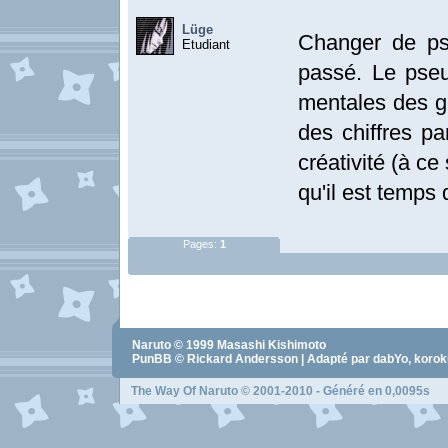
Lüge
Changer de ps
Etudiant
passé. Le pseu
mentales des g
des chiffres p
créativité (à ce
qu'il est temps 
Pages:
1
Naruto
© 1999
Masashi Kishimoto
PunBB © Rickard Andersson | Adapté par dabYo, koro
The Way Of Naruto
© 2001-2010 - Généré en 0,0095s