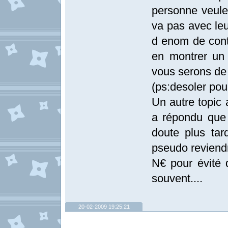
personne veul
va pas avec leu
d enom de cont
en montrer un 
vous serons de
(ps:desoler pou
Un autre topic 
a répondu que 
doute plus tar
pseudo reviendr
N€ pour évité 
souvent....
20-02-2009 19:25:21