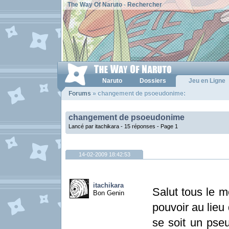
The Way Of Naruto
-
Rechercher
Naruto
Dossiers
Jeu en Ligne
Forums
» changement de psoeudonime:
changement de psoeudonime
Lancé par itachikara - 15 réponses -
Page 1
14-02-2009 18:42:53
itachikara
Salut tous le 
Bon Genin
pouvoir au lieu
se soit un pseu