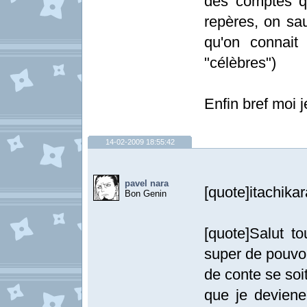
des comptes qu
repères, on sau
qu'on connait
"célèbres")
Enfin bref moi 
14-02-2009 18:55:42
pavel nara
[quote]itachikar
Bon Genin
[quote]Salut t
super de pouvoi
de conte se soit
que je devien