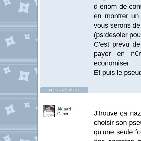
d enom de cont
en montrer un 
vous serons de
(ps:desoler pou
C'est prévu de
payer en n€
economiser
Et puis le pseu
14-02-2009 18:55:06
Akinari
J'trouve ça naz
Genin
choisir son pse
qu'une seule fo