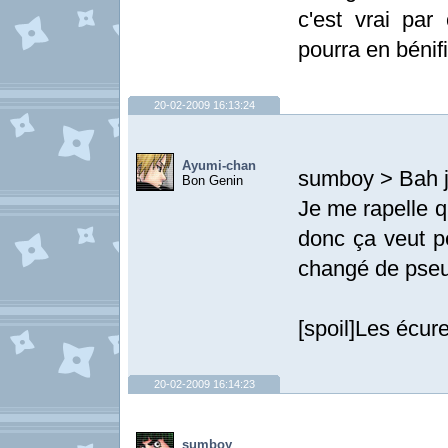
c'est vrai par
pourra en bénifi
20-02-2009 16:13:24
Ayumi-chan
sumboy > Bah 
Bon Genin
Je me rapelle q
donc ça veut p
changé de pseud
[spoil]Les écure
20-02-2009 16:14:23
sumboy