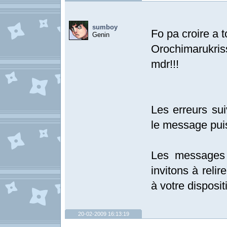
sumboy
Fo pa croire a t
Genin
Orochimarukriss
mdr!!!
Les erreurs sui
le message pui
Les messages 
invitons à relir
à votre disposit
20-02-2009 16:13:19