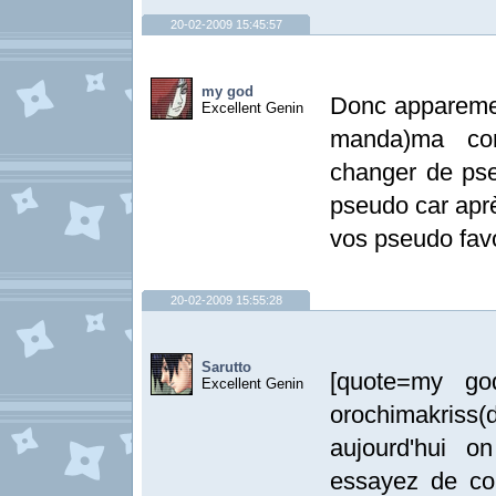
20-02-2009 15:45:57
my god
Donc apparemen
Excellent Genin
manda)ma con
changer de pse
pseudo car aprè
vos pseudo fav
20-02-2009 15:55:28
Sarutto
[quote=my go
Excellent Genin
orochimakri
aujourd'hui o
essayez de co