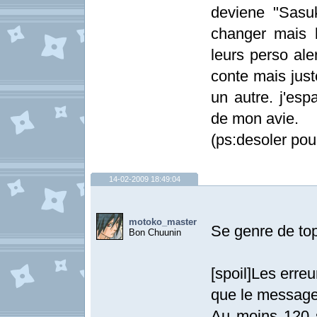
deviene "Sasu
changer mais 
leurs perso al
conte mais jus
un autre. j'es
de mon avie.
(ps:desoler pou
14-02-2009 18:49:04
motoko_master
Se genre de topi
Bon Chuunin
[spoil]Les erre
que le message
Au moins 120 s