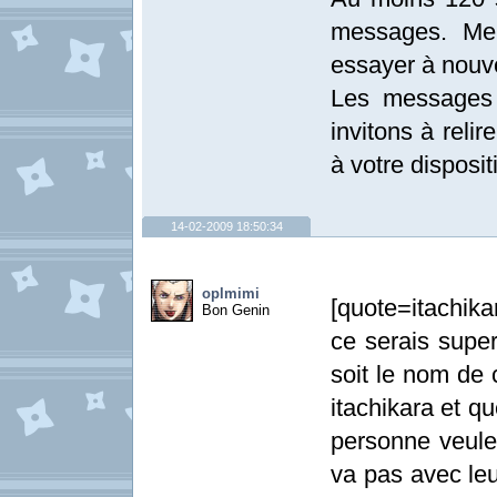
messages. Mer
essayer à nouv
Les messages 
invitons à relir
à votre dispositi
14-02-2009 18:50:34
oplmimi
[quote=itachik
Bon Genin
ce serais supe
soit le nom de 
itachikara et q
personne veul
va pas avec leu