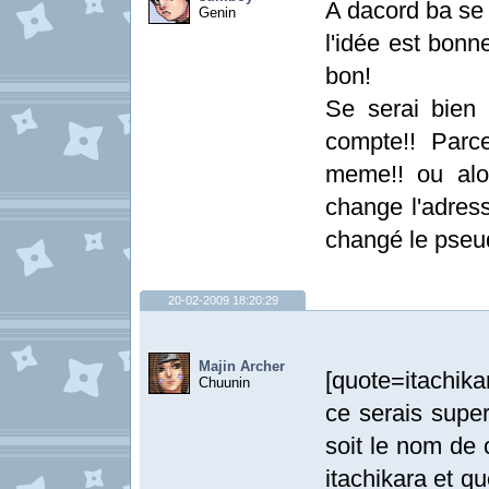
A dacord ba se 
Genin
l'idée est bonn
bon!
Se serai bien 
compte!! Parc
meme!! ou alo
change l'adress
changé le pseud
20-02-2009 18:20:29
Majin Archer
[quote=itachik
Chuunin
ce serais supe
soit le nom de 
itachikara et q