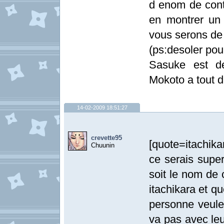
d enom de cont
en montrer un 
vous serons de
(ps:desoler pou
Sasuke est d
Mokoto a tout di
14-02-2009 18:51:27
crevette95
[quote=itachik
Chuunin
ce serais supe
soit le nom de 
itachikara et q
personne veul
va pas avec leu