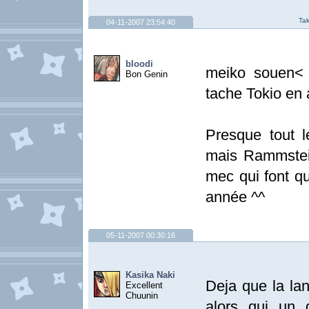
Tak
04-11-2007 23:54:40
bloodi
meiko souen< 
Bon Genin
tache Tokio en 
Presque tout l
mais Rammstei
mec qui font q
année ^^
05-11-2007 00:30:16
Kasika Naki
Deja que la la
Excellent
Chuunin
alors qui un 