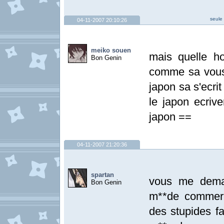
seule 
04-11-2007 20:10:26
meiko souen
mais quelle ho
Bon Genin
comme sa vous 
japon sa s'ecrit
le japon ecrive
japon ==
04-11-2007 21:20:36
spartan
vous me deman
Bon Genin
m**de commerc
des stupides fa