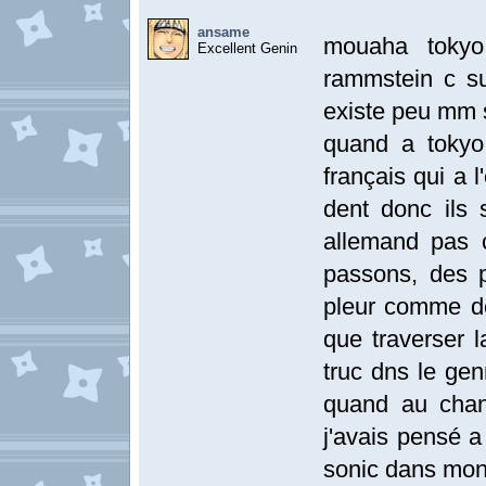
ansame
mouaha tokyo 
Excellent Genin
rammstein c s
existe peu mm s
quand a tokyo
français qui a 
dent donc ils 
allemand pas 
passons, des p
pleur comme des
que traverser
truc dns le genr
quand au chant
j'avais pensé a
sonic dans mon