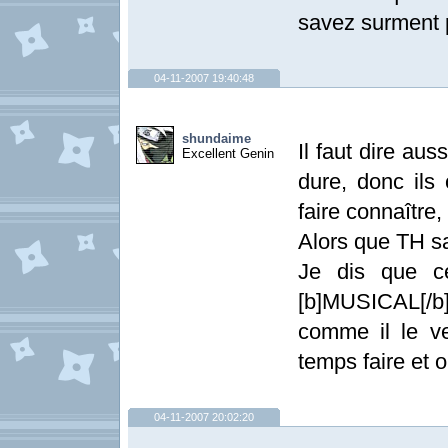
savez surment 
04-11-2007 19:40:48
shundaime
Il faut dire au
Excellent Genin
dure, donc ils
faire connaître
Alors que TH sa
Je dis que ce
[b]MUSICAL[/b
comme il le ve
temps faire et 
04-11-2007 20:02:20