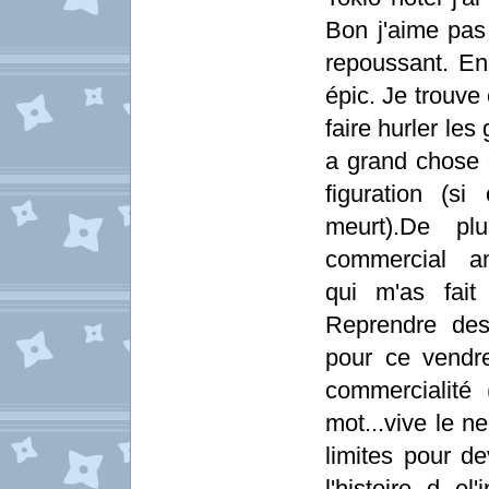
Bon j'aime pas 
repoussant. Ens
épic. Je trouve
faire hurler le
a grand chose d
figuration (si
meurt).De p
commercial am
qui m'as fait
Reprendre de
pour ce vendre
commercialité 
mot...vive le 
limites pour d
l'histoire d e