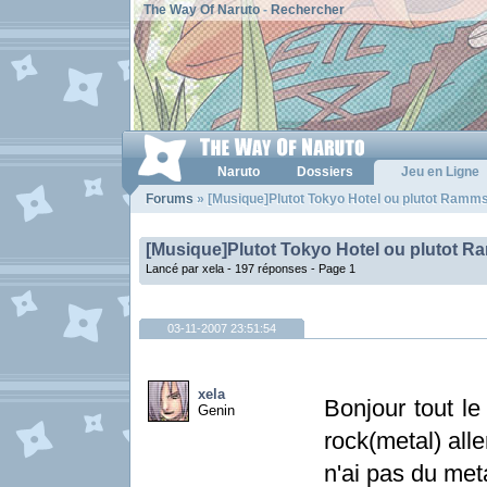
The Way Of Naruto
-
Rechercher
Naruto
Dossiers
Jeu en Ligne
Forums
» [Musique]Plutot Tokyo Hotel ou plutot Ramms
[Musique]Plutot Tokyo Hotel ou plutot 
Lancé par xela - 197 réponses -
Page 1
03-11-2007 23:51:54
xela
Bonjour tout le
Genin
rock(metal) all
n'ai pas du met