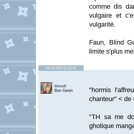
comme dis dans
vulgaire et c'
vulgarité.
Faun, Blind G
limite s'plus me
04-11-2007 01:39:30
bloodi
"hormis l'affr
Bon Genin
chanteur" < de 
"TH sa me don
ghotique manga