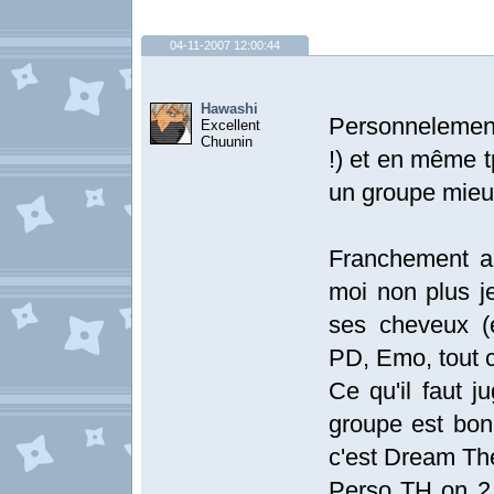
04-11-2007 12:00:44
Hawashi
Personnelement
Excellent
Chuunin
!) et en même tp
un groupe mieu
Franchement ar
moi non plus je
ses cheveux (et
PD, Emo, tout c
Ce qu'il faut j
groupe est bon 
c'est Dream Thea
Perso TH on 2 o