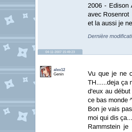
2006 - Edison 
avec Rosenrot
et la aussi je n
Dernière modificat
04-11-2007 15:49:23
alex12
Vu que je ne 
Genin
TH......deja ça
d'eux au début 
ce bas monde ^^
Bon je vais pas 
moi qui dis ça...
Rammstein je c