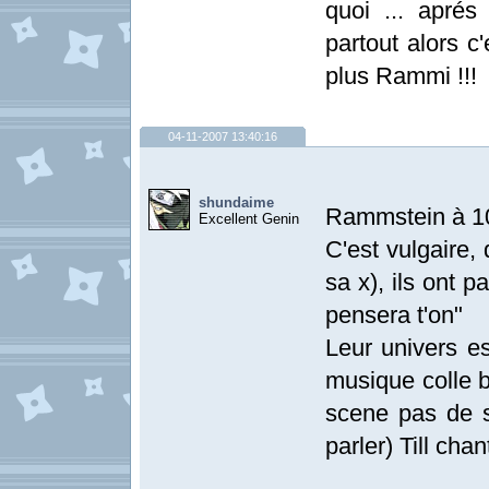
quoi ... apré
partout alors c
plus Rammi !!!
04-11-2007 13:40:16
shundaime
Rammstein à 
Excellent Genin
C'est vulgaire,
sa x), ils ont p
pensera t'on"
Leur univers es
musique colle b
scene pas de s
parler) Till cha