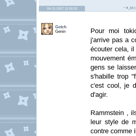
~ ¥_|\/| 
04-11-2007 11:59:20
Gotch
Pour moi toki
Genin
j'arrive pas a
écouter cela, i
mouvement émo
gens se laisse
s'habille trop 
c'est cool, je 
d'agir.
Rammstein , il
leur style de 
contre comme il