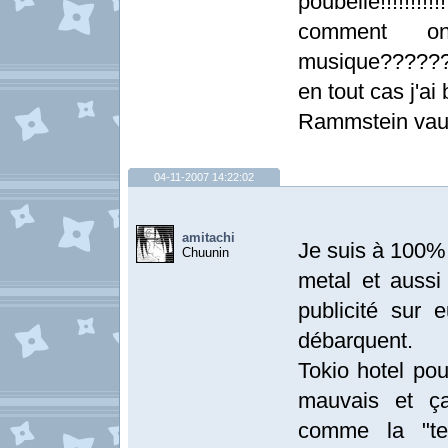
poubelle!!!!!!!!!!!!!
comment o
musique?????
en tout cas j'ai
Rammstein vaut
04-11-2007 14:22:02
amitachi
Je suis à 100% 
Chuunin
metal et aussi
publicité sur
débarquent.
Tokio hotel pou
mauvais et ça
comme la "te