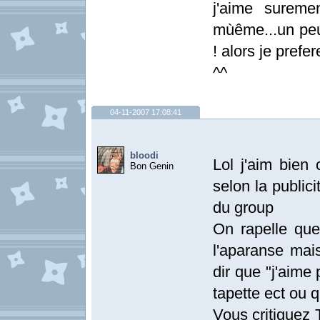
j'aime sureme
mùême...un peu 
! alors je pref
^^
04-11-2007 17:08:41
bloodi
Lol j'aim bien
Bon Genin
selon la public
du group
On rapelle que
l'aparanse mai
dir que "j'aime
tapette ect ou q
Vous critiquez