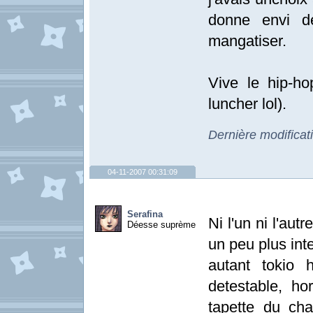
donne envi de
mangatiser.
Vive le hip-hop
luncher lol).
Dernière modificat
04-11-2007 00:31:09
Serafina
Ni l'un ni l'aut
Déesse suprème
un peu plus int
autant tokio 
detestable, ho
tapette du cha