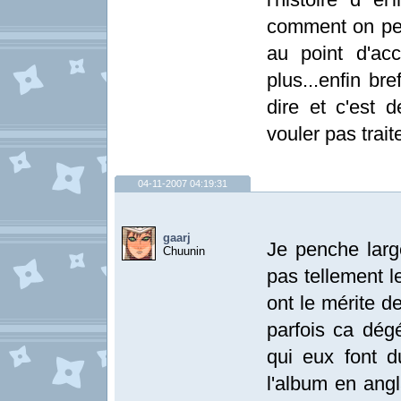
comment on peu
au point d'ac
plus...enfin br
dire et c'est 
vouler pas trait
04-11-2007 04:19:31
gaarj
Je penche lar
Chuunin
pas tellement 
ont le mérite d
parfois ca dég
qui eux font 
l'album en angl