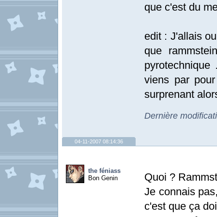
que c'est du met
edit : J'allais o
que rammstein
pyrotechnique 
viens par pour 
surprenant alors
Dernière modificat
04-11-2007 08:14:36
the féniass
Quoi ? Rammst
Bon Genin
Je connais pas
c'est que ça doi