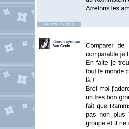
Arretons les a
04-11-2007 12:13:01
démon cynique
Comparer de g
Bon Genin
comparable je t
En faite je tr
tout le monde c
là !!
Bref moi j'ador
un trés bon gro
fait que Ramms
pas non plus 
groupe et il ne