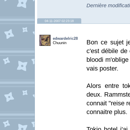
Dernière modificat
04-11-2007 02:23:18
edwardelric28
Bon ce sujet je
Chuunin
c'est débile de
bloodi m'oblige 
vais poster.
Alors entre to
deux. Rammstei
connait "reise 
connaitre plus.
Tokio hotel j'a