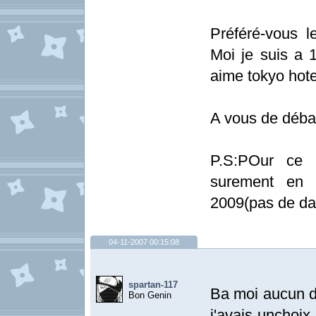
Préféré-vous 
Moi je suis a
aime tokyo hotel
A vous de déba
P.S:POur ce 
surement en 
2009(pas de da
04-11-2007 00:15:08
spartan-117
Ba moi aucun de
Bon Genin
j'avais unchoix