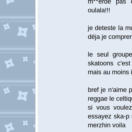
m**erde pas c
oulala!!!
je deteste la m
déja je compren
le seul group
skatoons c'es
mais au moins i
bref je n'aime 
reggae le celti
si vous voule
essayez ska-p 
merzhin voila