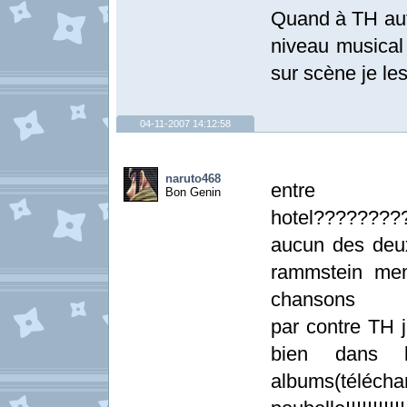
Quand à TH auta
niveau musical q
sur scène je l
04-11-2007 14:12:58
naruto468
entre 
Bon Genin
hotel????????
aucun des deux
rammstein mem
chansons
par contre TH j
bien dans l
albums(télécha