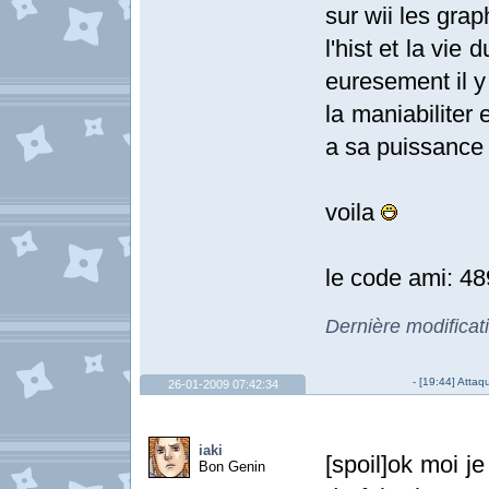
sur wii les graph
l'hist et la vie
euresement il y 
la maniabiliter
a sa puissance 
voila
le code ami: 4
Dernière modificat
- [19:44] Atta
26-01-2009 07:42:34
iaki
[spoil]ok moi j
Bon Genin