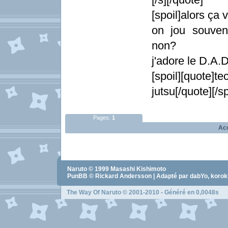
[spoil]alors ça v
on jou souven
non?
j'adore le D.A.D
[spoil][quote
jutsu[/quote][/sp
Pages:
1
Acc
Naruto
© 1999
Masashi Kishimoto
PunBB © Rickard Andersson | Adapté par dabYo, koro
The Way Of Naruto
© 2001-2010 - Généré en 0,0048s