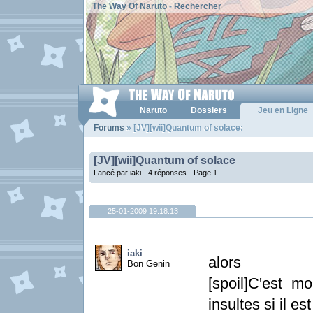
The Way Of Naruto
-
Rechercher
Naruto
Dossiers
Jeu en Ligne
Forums
» [JV][wii]Quantum of solace:
[JV][wii]Quantum of solace
Lancé par iaki - 4 réponses -
Page 1
25-01-2009 19:18:13
iaki
alors
Bon Genin
[spoil]C'est m
insultes si il est