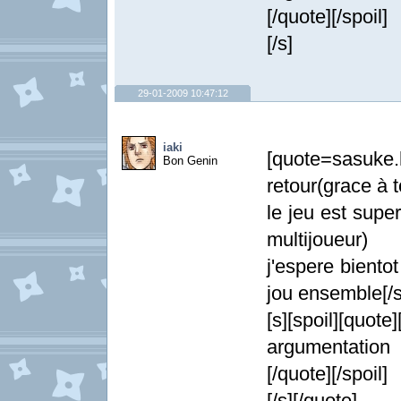
[/quote][/spoil]
[/s]
29-01-2009 10:47:12
iaki
[quote=sasuke
Bon Genin
retour(grace à t
le jeu est supe
multijoueur)
j'espere biento
jou ensemble[/s
[s][spoil][quote
argumentation a
[/quote][/spoil]
[/s][/quote]