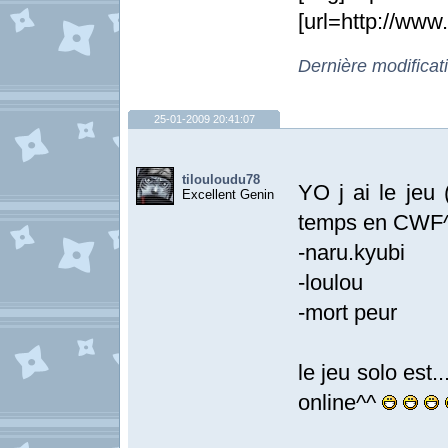
[url=http://ww
Dernière modificat
25-01-2009 20:41:07
tilouloudu78
YO j ai le jeu 
Excellent Genin
temps en CWF
-naru.kyubi
-loulou
-mort peur
le jeu solo est.
online^^