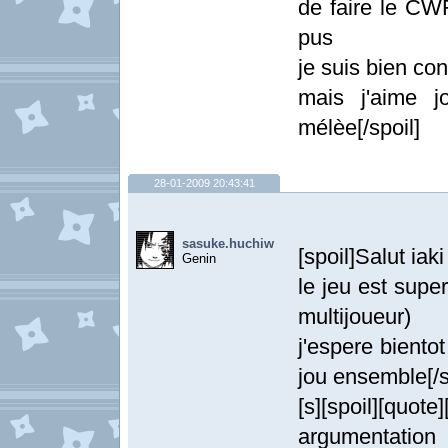
de faire le CW
pus
je suis bien co
mais j'aime 
mélèe[/spoil]
28-01-2009 20:43:41
sasuke.huchiw
[spoil]Salut iaki
Genin
le jeu est supe
multijoueur)
j'espere biento
jou ensemble[/s
[s][spoil][quote
argumentation a