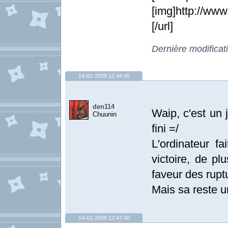
[img]http://ww
[/url]
Dernière modificat
14-01-2009 12:44:45
den114
Waip, c'est un 
Chuunin
fini =/
L'ordinateur fa
victoire, de p
faveur des rupt
Mais sa reste u
14-01-2009 12:47:40