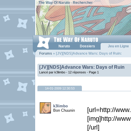
The Way Of Naruto
-
Rechercher
Naruto
Dossiers
Jeu en Ligne
Forums
» [JV][NDS]Advance Wars: Days of Ruin:
[JV][NDS]Advance Wars: Days of Ruin
Lancé par k3limbo - 12 réponses -
Page 1
14-01-2009 12:30:53
k3limbo
[url=http://ww
Bon Chuunin
[img]http://ww
[/url]