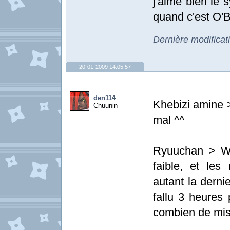
j'aime bien le 
quand c'est O'B
Dernière modifica
20-01-2009 14:05:57
den114
Khebizi amine >
Chuunin
mal ^^
Ryuuchan > Wa
faible, et les
autant la dernie
fallu 3 heures 
combien de miss