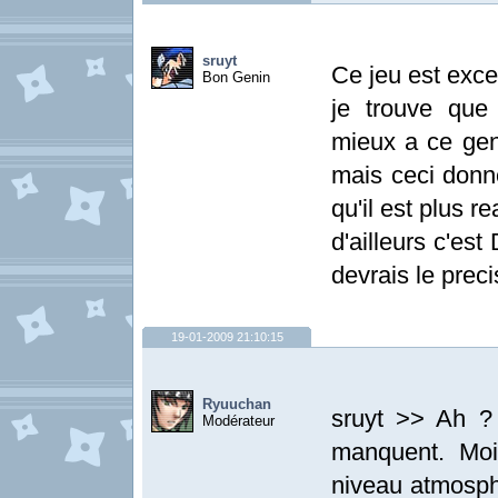
sruyt
Ce jeu est exc
Bon Genin
je trouve que
mieux a ce ge
mais ceci donne
qu'il est plus re
d'ailleurs c'est
devrais le prec
19-01-2009 21:10:15
Ryuuchan
sruyt >> Ah ?
Modérateur
manquent. Moi
niveau atmosphè