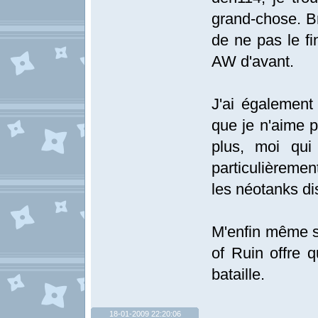
grand-chose. Br
de ne pas le fin
AW d'avant.
J'ai également
que je n'aime p
plus, moi qui 
particulièremen
les néotanks di
M'enfin même si
of Ruin offre 
bataille.
18-01-2009 22:20:06