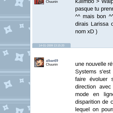
k3limbo > Waip 
Chuunin
pasque tu prenn
^^ mais bon ^
dirais Larissa 
nom xD )
14-01-2009 13:15:20
alban69
une nouvelle ré
Chuunin
Systems s'est
faire évoluer
direction ave
mode en lign
disparition de 
lequel on pour