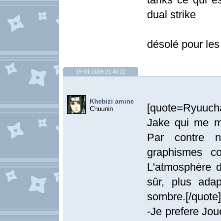
dual strike
désolé pour les
19-01-2009 21:40:22
Khebizi amine
[quote=Ryuucha
Chuunin
Jake qui me m
Par contre n
graphismes co
L'atmosphère d
sûr, plus ada
sombre.[/quote]
-Je prefere Jo