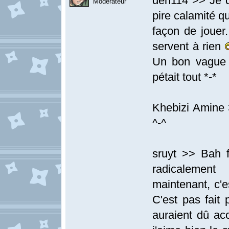
den114 >> Je d
Modérateur
pire calamité qu
façon de jouer.
servent à rien
Un bon vague 
pétait tout *-*
Khebizi Amine >
^-^
sruyt >> Bah f
radicalement
maintenant, c'
C'est pas fait 
auraient dû acc