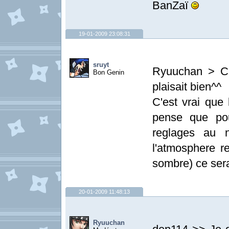
BanZaï
19-01-2009 23:08:31
sruyt
Ryuuchan > C'
Bon Genin
plaisait bien^^
C'est vrai que
pense que pou
reglages au n
l'atmosphere r
sombre) ce serai
20-01-2009 11:48:13
Ryuuchan