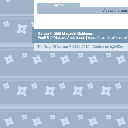
Pages:
1
Accueil forums
Naruto
© 1999
Masashi Kishimoto
PunBB © Rickard Andersson | Adapté par dabYo, koro
The Way Of Naruto
© 2001-2010 - Généré en 0,0459s