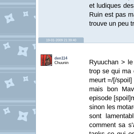
et ludiques de
Ruin est pas ma
trouve un peu t
19-01-2009 21:39:40
den114
Ryuuchan > le
Chuunin
trop se qui ma 
meurt =/[/spoil]
mais bon Mave
episode [spoil]m
sinon les motar
sont lamentable
comment sa s'a
tanks ce qui e