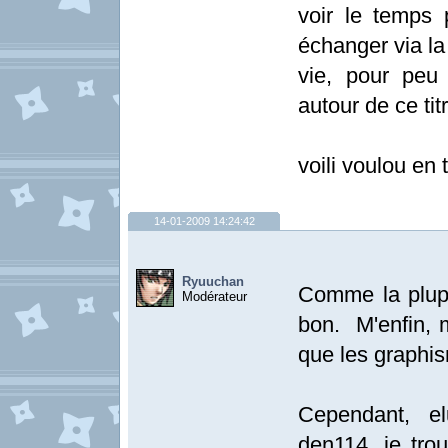
voir le temps 
échanger via la
vie, pour peu
autour de ce ti
voili voulou en 
14-01-2009 14:24:42
Ryuuchan
Comme la plupa
Modérateur
bon. M'enfin, m
que les graphi
Cependant, el
den114, je tro