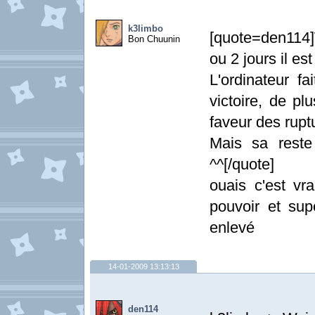
k3limbo
[quote=den114]
Bon Chuunin
ou 2 jours il est 
L'ordinateur fa
victoire, de p
faveur des rupt
Mais sa reste
^^[/quote]
ouais c'est vra
pouvoir et su
enlevé
14-01-2009 13:13:13
den114