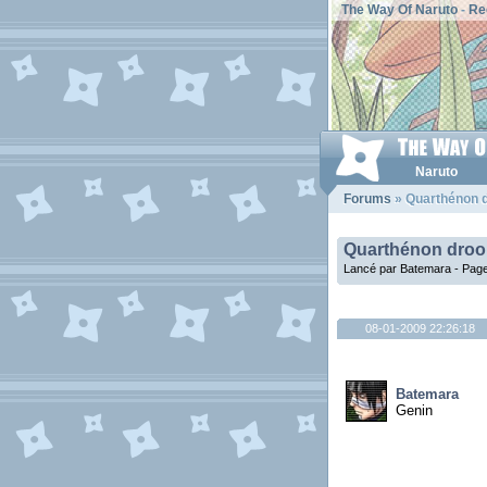
The Way Of Naruto
-
Re
Naruto
Forums
» Quarthénon 
Quarthénon droo
Lancé par Batemara -
Page
08-01-2009 22:26:18
Batemara
Genin