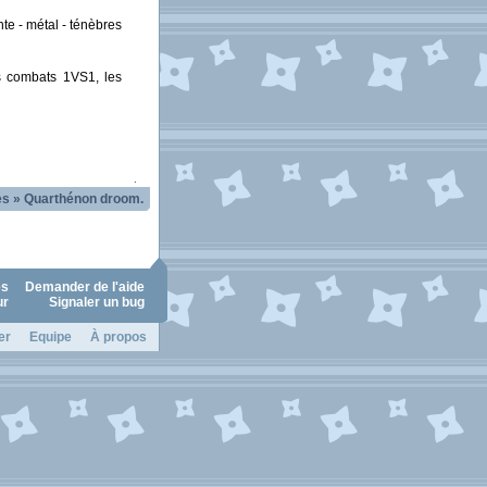
te - métal - ténèbres
es combats 1VS1, les
.
es
»
Quarthénon droom.
es
Demander de l'aide
ur
Signaler un bug
er
Equipe
À propos