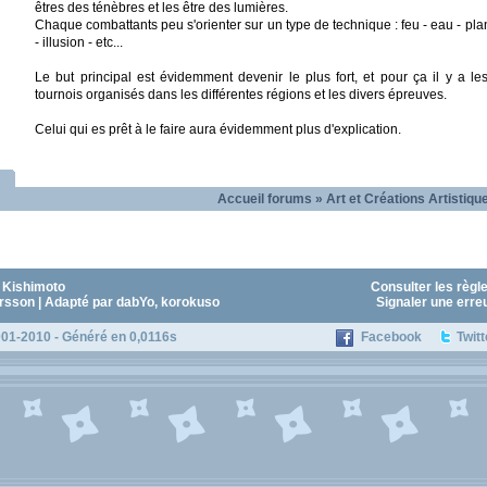
êtres des ténèbres et les être des lumières.
Chaque combattants peu s'orienter sur un type de technique : feu - eau - plan
- illusion - etc...
Le but principal est évidemment devenir le plus fort, et pour ça il y a l
tournois organisés dans les différentes régions et les divers épreuves.
Celui qui es prêt à le faire aura évidemment plus d'explication.
Accueil forums
»
Art et Créations Artistiqu
 Kishimoto
Consulter les règl
sson | Adapté par dabYo, korokuso
Signaler une erre
01-2010 - Généré en 0,0116s
Facebook
Twitt