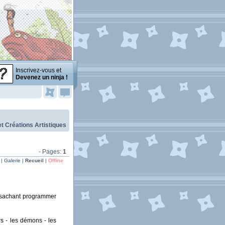
Inscrivez-vous et
Devenez un ninja !
et Créations Artistiques
- Pages:
1
| Galerie |
Recueil
|
Offline
n sachant programmer
rs - les démons - les