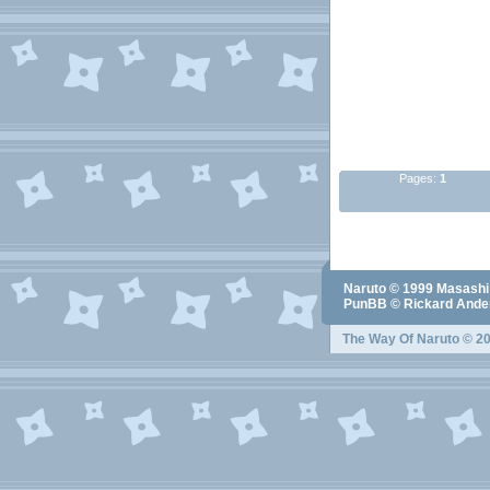
Pages:
1
Naruto
© 1999
Masashi
PunBB © Rickard Ander
The Way Of Naruto
© 20