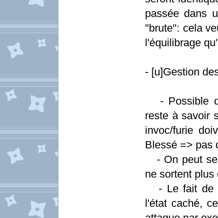
passée dans un
"brute": cela v
l'équilibrage qu
- [u]Gestion des
- Possible d'
reste à savoir s
invoc/furie doi
Blessé => pas d
- On peut se c
ne sortent plus 
- Le fait de 
l'état caché, c
attaque par exe