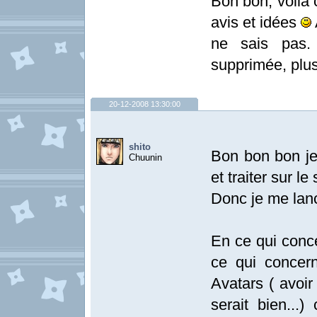
Bon bon, voilà 
avis et idées
ne sais pas.
supprimée, plus 
20-12-2008 13:30:00
shito
Bon bon bon je
Chuunin
et traiter sur le 
Donc je me la
En ce qui conce
ce qui concer
Avatars ( avoir
serait bien...