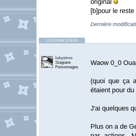
original
[b]pour le reste 
Dernière modificat
20-12-2008 13:56:00
lukystros
Waow 0_0 Ouais
Stagiaire
Personnages
(quoi que ça a
étaient pour du
J'ai quelques q
Plus on a de G
par actions. 