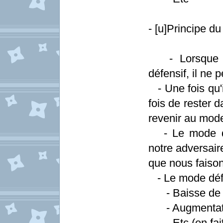
- [u]Principe du
- Lorsque le
défensif, il ne
- Une fois qu'i
fois de rester 
revenir au mod
- Le mode déf
notre adversaire
que nous faiso
- Le mode défen
- Baisse de l
- Augmentatio
- Etc (en fait