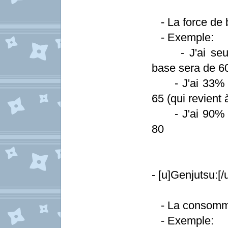
- La force de 
- Exemple:
- J'ai seule
base sera de 6
- J'ai 33% de
65 (qui revient
- J'ai 90% de
80
- [u]Genjutsu:[/
- La consomma
- Exemple: