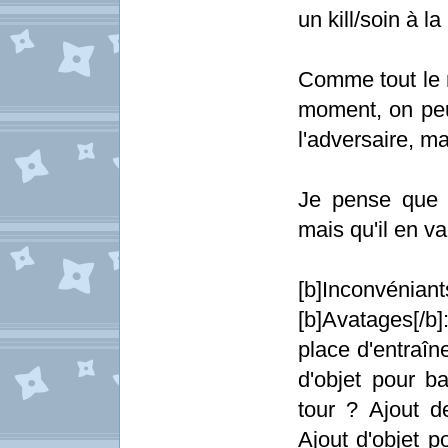
un kill/soin à 
Comme tout le 
moment, on peut
l'adversaire, ma
Je pense que l
mais qu'il en v
[b]Inconvéniants[
[b]Avatages[/b
place d'entraîn
d'objet pour b
tour ? Ajout d
Ajout d'objet 