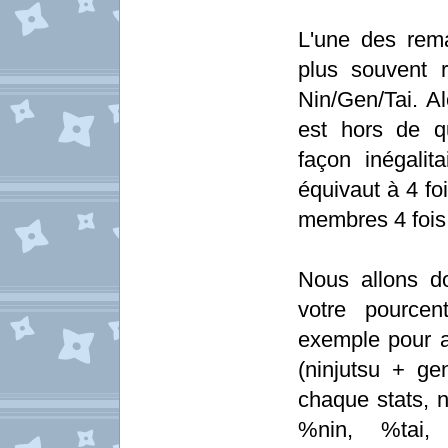
L'une des rema
plus souvent r
Nin/Gen/Tai. Alo
est hors de qu
façon inégali
équivaut à 4 foi
membres 4 fois 
Nous allons d
votre pourcen
exemple pour av
(ninjutsu + gen
chaque stats, n
%nin, %tai,