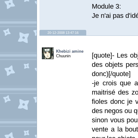
Module 3:
Je n'ai pas d'i
20-12-2008 13:47:16
Khebizi amine
[quote]- Les obj
Chuunin
des objets per
donc)[/quote]
-je crois que 
maitrisé des zo
fioles donc je 
des negos ou q
sinon vous pour
vente a la bout