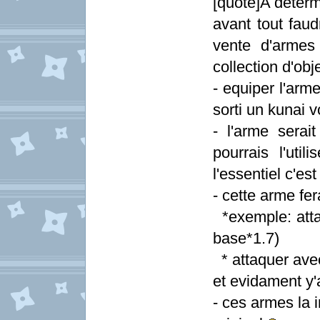
[quote]A déterm
avant tout faud
vente d'armes
collection d'obj
- equiper l'arm
sorti un kunai 
- l'arme serait
pourrais l'util
l'essentiel c'est
- cette arme fer
*exemple: attaq
base*1.7)
* attaquer avec
et evidament y
- ces armes la 