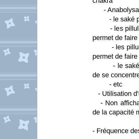
chakra
- Anabolysan
- le saké pur
- les pillules
permet de faire
- les pillules
permet de faire
- le saké pur
de se concentr
- etc
- Utilisation d'
- Non affichag
de la capacité 
- Fréquence des