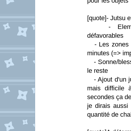
pour les objets
[quote]- Jutsu 
- Elements 
défavorables
- Les zones to
minutes (=> imp
- Sonne/blesse
le reste
- Ajout d'un j
mais difficil
secondes ça de
je dirais aussi
quantité de cha