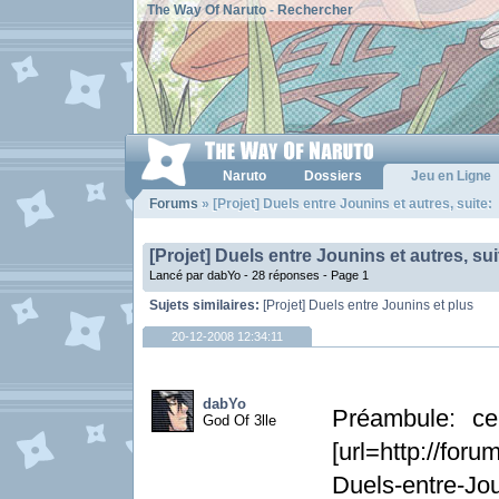
The Way Of Naruto
-
Rechercher
Naruto
Dossiers
Jeu en Ligne
Forums
» [Projet] Duels entre Jounins et autres, suite:
[Projet] Duels entre Jounins et autres, sui
Lancé par dabYo - 28 réponses -
Page 1
Sujets similaires:
[Projet] Duels entre Jounins et plus
20-12-2008 12:34:11
dabYo
Préambule: ce
God Of 3lle
[url=http://for
Duels-entre-J