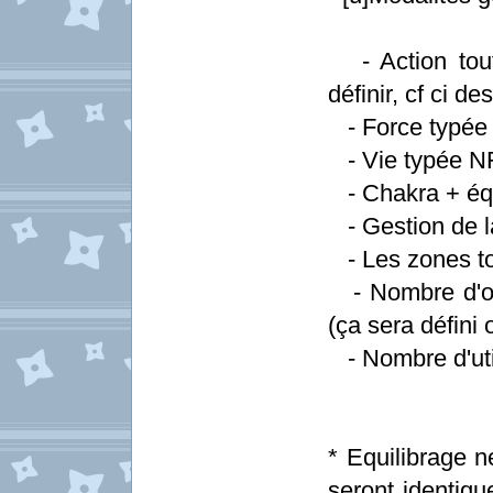
- Action tout
définir, cf ci d
- Force typée 
- Vie typée NF
- Chakra + équ
- Gestion de la
- Les zones t
- Nombre d'ob
(ça sera défini 
- Nombre d'util
* Equilibrage n
seront identiqu