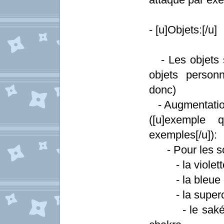
- [u]Objets:[/u]
- Les objets se
objets person
donc)
- Augmentation
([u]exemple
exemples[/u]):
- Pour les so
- la violette 
- la bleue do
- la supercoo
- le saké no