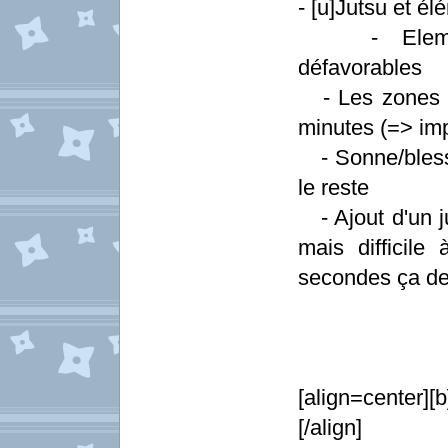
- [u]Jutsu et él
- Elements 
défavorables
- Les zones to
minutes (=> imp
- Sonne/blesse
le reste
- Ajout d'un j
mais difficil
secondes ça de
[align=center][
[/align]