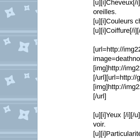
[u][i]Cheveux[/
oreilles.
[u][i]Couleurs c
[u][i]Coiffure[/
[url=http://im
image=deathnot
[img]http://img
[/url][url=http:
[img]http://img
[/url]
[u][i]Yeux [/i][
voir.
[u][i]Particular