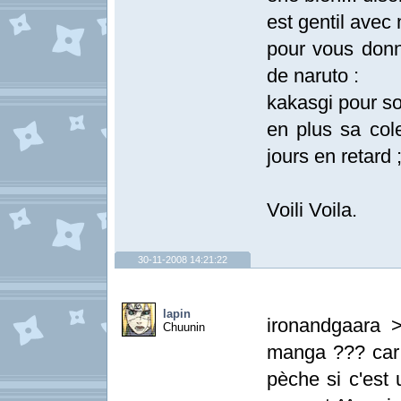
est gentil avec
pour vous don
de naruto :
kakasgi pour so
en plus sa cole
jours en retard 
Voili Voila.
30-11-2008 14:21:22
lapin
ironandgaara >O
Chuunin
manga ??? car s
pèche si c'est 