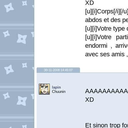
XD
[u][i]Corps[/i
abdos et des pe
[u][i]Votre type 
[u][i]Votre par
endormi , arriv
avec ses amis 
30-11-2008 14:45:07
lapin
AAAAAAAAAAH e
Chuunin
XD
Et sinon trop fo