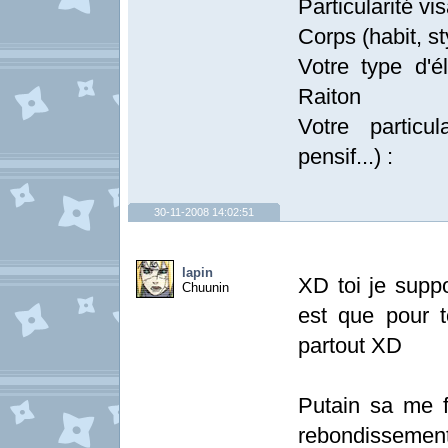
Particularité vis
Corps (habit, st
Votre type d'él
Raiton
Votre particul
pensif...) :
30-11-2008 14:02:51
lapin
XD toi je supp
Chuunin
est que pour t
partout XD
Putain sa me fa
rebondissement 