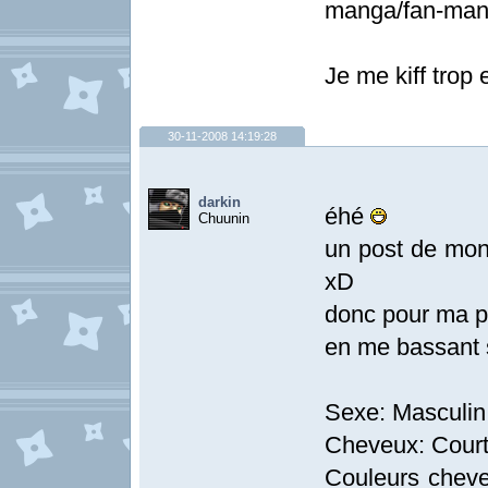
manga/fan-mang
Je me kiff trop
30-11-2008 14:19:28
darkin
éhé
Chuunin
un post de mon
xD
donc pour ma p
en me bassant s
Sexe: Masculin 
Cheveux: Cour
Couleurs cheve