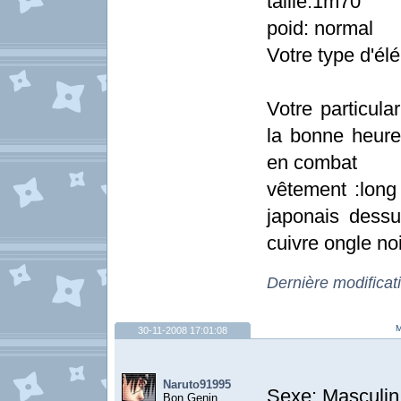
taille:1m70
poid: normal
Votre type d'él
Votre particula
la bonne heure,
en combat
vêtement :long
japonais dessu
cuivre ongle no
Dernière modificat
M
30-11-2008 17:01:08
Naruto91995
Sexe: Masculin
Bon Genin