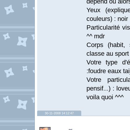
depend ou alors
Yeux (explique
couleurs) : noir
Particularité vi
^^ mdr
Corps (habit, 
classe au sport
Votre type d'é
:foudre eaux tai
Votre particul
pensif...) : love
voila quoi ^^^
30-11-2008 14:12:47