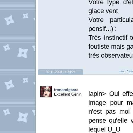
Votre type d'él
glace vent
Votre particul
pensif...) :
Très instinctif 
foutiste mais ga
très observateu
Lisez "Jus
30-11-2008 14:34:24
ironandgaara
lapin> Oui eff
Excellent Genin
image pour ma
n'est pas moi 
pense qu'elle 
lequel U_U