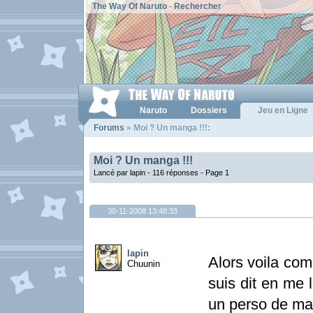
The Way Of Naruto
-
Rechercher
Naruto
Dossiers
Jeu en Ligne
Forums
» Moi ? Un manga !!!:
Moi ? Un manga !!!
Lancé par lapin - 116 réponses -
Page 1
30-11-2008 13:48:33
lapin
Alors voila com
Chuunin
suis dit en me l
un perso de man