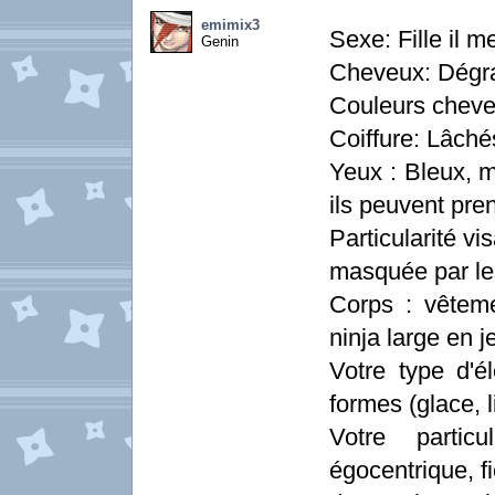
emimix3
Sexe: Fille il 
Genin
Cheveux: Dégr
Couleurs cheve
Coiffure: Lâché
Yeux : Bleux, ma
ils peuvent pre
Particularité vi
masquée par les
Corps : vêteme
ninja large en j
Votre type d'é
formes (glace, 
Votre particu
égocentrique, 