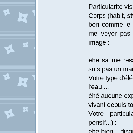
Particularité vis
Corps (habit, sty
ben comme je 
me voyer pas b
image :
éhé sa me res
suis pas un ma
Votre type d'élé
l'eau ...
éhé aucune expli
vivant depuis t
Votre particul
pensif...) :
ehe bien... diso