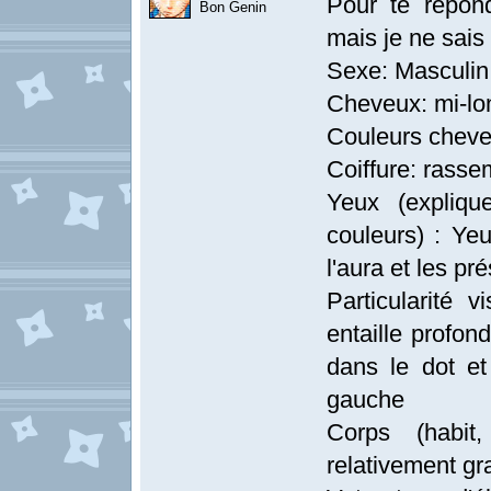
Pour te répond
Bon Genin
mais je ne sais
Sexe: Masculin
Cheveux: mi-lo
Couleurs cheve
Coiffure: rass
Yeux (explique
couleurs) : Ye
l'aura et les p
Particularité v
entaille profon
dans le dot e
gauche
Corps (habit,
relativement gr