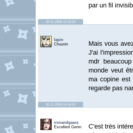
par un fil invisib
30-11-2008 14:14:24
lapin
Mais vous avez
Chuunin
J'ai l'impressi
mdr beaucoup 
monde veut êtr
ma copine est 
regarde pas na
30-11-2008 14:18:00
ironandgaara
C'est très inté
Excellent Genin