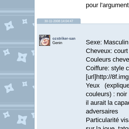
pour l'argument
30-11-2008 14:04:47
ozstriker-san
Sexe: Masculin
Genin
Cheveux: court 
Couleurs cheve
Coiffure: style
[url]http://8f.
Yeux (explique
couleurs) : noi
il aurait la ca
adversaires
Particularité vis
sur la joue, tat