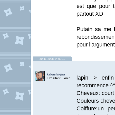
est que pour t
partout XD
Putain sa me fa
rebondissement 
pour l'argument
30-11-2008 14:09:10
kakashi-jira
lapin > enfi
Excellent Genin
recommence ^^ 
Cheveux: court
Couleurs cheve
Coiffure:un 