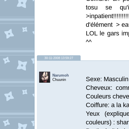
tosu se qu'i
>inpatient!!!!!
d'élément > eau 
LOL le gars im
^^
30-11-2008 13:59:27
Narumoh
Sexe: Masculin
Chuunin
Cheveux: comm
Couleurs cheve
Coiffure: a la k
Yeux (explique
couleurs) : shar