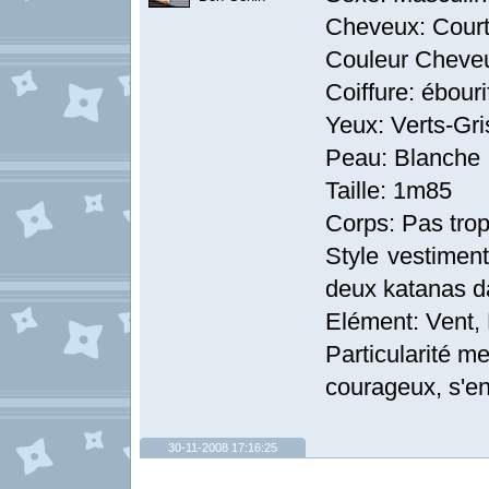
Cheveux: Cour
Couleur Cheveu
Coiffure: ébour
Yeux: Verts-Gri
Peau: Blanche
Taille: 1m85
Corps: Pas trop
Style vestiment
deux katanas da
Elément: Vent,
Particularité m
courageux, s'en
30-11-2008 17:16:25