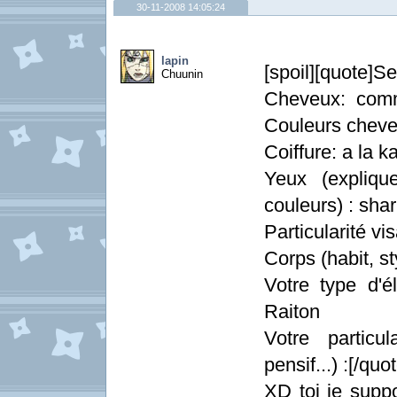
30-11-2008 14:05:24
lapin
[spoil][quote]S
Chuunin
Cheveux: comm
Couleurs cheve
Coiffure: a la k
Yeux (explique
couleurs) : shar
Particularité vis
Corps (habit, st
Votre type d'él
Raiton
Votre particul
pensif...) :[/quot
XD toi je supp