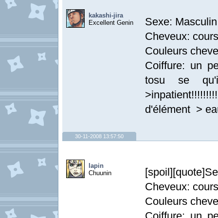
kakashi-jira
Sexe: Masculin
Excellent Genin
Cheveux: cour
Couleurs cheve
Coiffure: un 
tosu se qu'i
>inpatient!!!!!
d'élément > eau
30-11-2008 13:57:50
lapin
[spoil][quote]S
Chuunin
Cheveux: cour
Couleurs cheve
Coiffure: un 