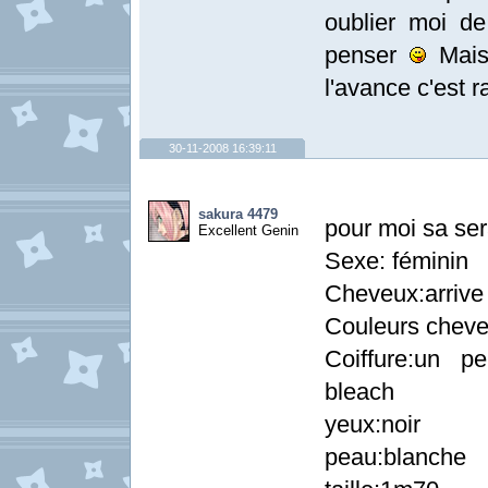
oublier moi de 
penser
Mais 
l'avance c'est 
30-11-2008 16:39:11
sakura 4479
pour moi sa ser
Excellent Genin
Sexe: féminin
Cheveux:arrive
Couleurs cheveu
Coiffure:un 
bleach
yeux:noir
peau:blanche