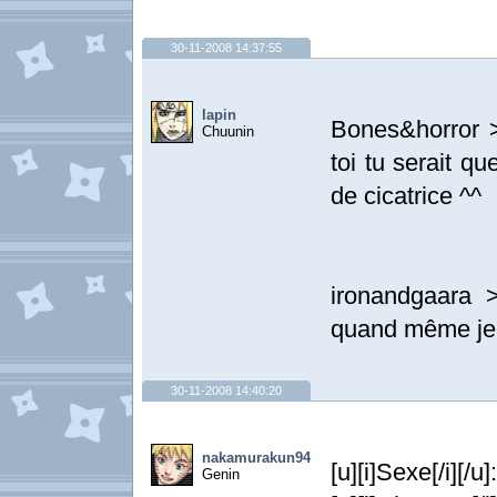
30-11-2008 14:37:55
lapin
Bones&horror >
Chuunin
toi tu serait q
de cicatrice ^^
ironandgaara >
quand même je t
30-11-2008 14:40:20
nakamurakun94
[u][i]Sexe[/i][/
Genin