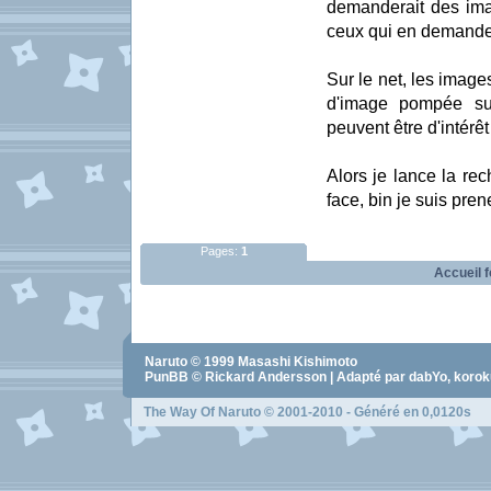
demanderait des ima
ceux qui en demande
Sur le net, les images
d'image pompée su
peuvent être d'intérêt
Alors je lance la rec
face, bin je suis pren
Pages:
1
Accueil 
Naruto
© 1999
Masashi Kishimoto
PunBB © Rickard Andersson | Adapté par dabYo, koro
The Way Of Naruto
© 2001-2010 - Généré en 0,0120s