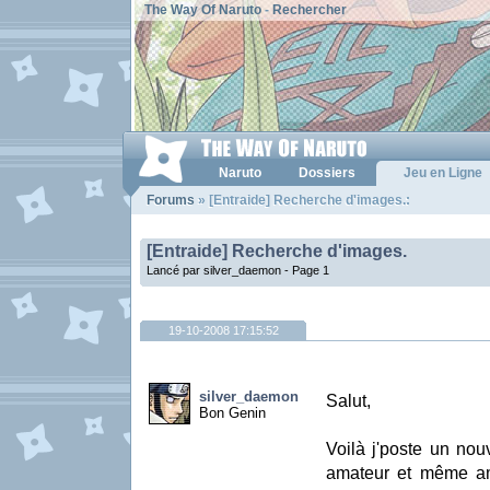
The Way Of Naruto
-
Rechercher
Naruto
Dossiers
Jeu en Ligne
Forums
» [Entraide] Recherche d'images.:
[Entraide] Recherche d'images.
Lancé par silver_daemon -
Page 1
19-10-2008 17:15:52
silver_daemon
Salut,
Bon Genin
Voilà j'poste un nouv
amateur et même am