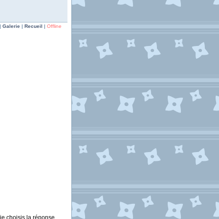
|
Galerie
|
Recueil
|
Offline
je choisis la réponse