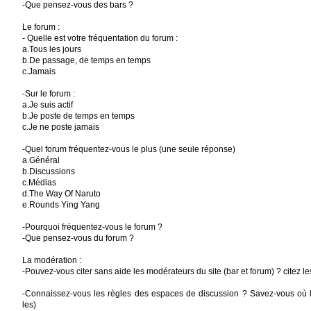
-Que pensez-vous des bars ?
Le forum :
- Quelle est votre fréquentation du forum :
a.Tous les jours
b.De passage, de temps en temps
c.Jamais
-Sur le forum :
a.Je suis actif
b.Je poste de temps en temps
c.Je ne poste jamais
-Quel forum fréquentez-vous le plus (une seule réponse)
a.Général
b.Discussions
c.Médias
d.The Way Of Naruto
e.Rounds Ying Yang
-Pourquoi fréquentez-vous le forum ?
-Que pensez-vous du forum ?
La modération :
-Pouvez-vous citer sans aide les modérateurs du site (bar et forum) ? citez le
-Connaissez-vous les règles des espaces de discussion ? Savez-vous où le
les)