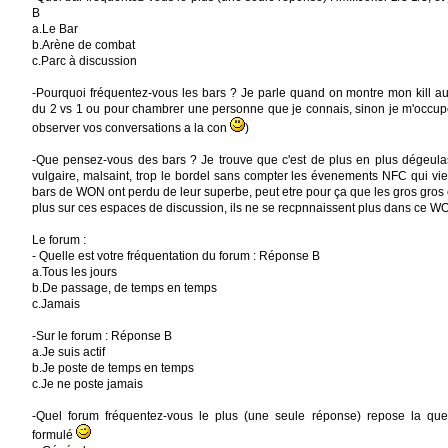
B
a.Le Bar
b.Arène de combat
c.Parc à discussion
-Pourquoi fréquentez-vous les bars ? Je parle quand on montre mon kill aux
du 2 vs 1 ou pour chambrer une personne que je connais, sinon je m'occup
observer vos conversations a la con
)
-Que pensez-vous des bars ? Je trouve que c'est de plus en plus dégeula
vulgaire, malsaint, trop le bordel sans compter les évenements NFC qui vien
bars de WON ont perdu de leur superbe, peut etre pour ça que les gros gros
plus sur ces espaces de discussion, ils ne se recpnnaissent plus dans ce WO
Le forum :
- Quelle est votre fréquentation du forum : Réponse B
a.Tous les jours
b.De passage, de temps en temps
c.Jamais
-Sur le forum : Réponse B
a.Je suis actif
b.Je poste de temps en temps
c.Je ne poste jamais
-Quel forum fréquentez-vous le plus (une seule réponse) repose la qu
formulé