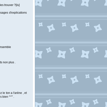
s trouver ?[/u]
sages d'explications
'ensemble
ts non plus .
 le ton a l'aréne , et
 bien ^^" .