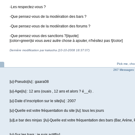
-Les respectez-vous ?
-Que pensez-vous de la modération des bars ?
-Que pensez-vous de la modération des forums ?
-Que pensez-vous des sanctions ?[/quote]
[color=green]si vous avez autre chose à ajouter, n'hésitez pas ![/color]
Dernière modification par kakasha (10-10-2008 18:37:07)
Pick me, cho
267 Messages 
[u]-Pseudo[/u] : gaara08
[u]-Age[/u] : 12 ans (ouais , 12 ans et alors ? é__é) .
[u]-Date d’inscription sur le site[/u] : 2007
[u]-Quelle est votre fréquentation du site [/u]: tous les jours
[u]Le bar des ninjas :[/u]-Quelle est votre fréquentation des bars (Bar, Arène, P
[u]-Sur les bars : je suis actif[/u]