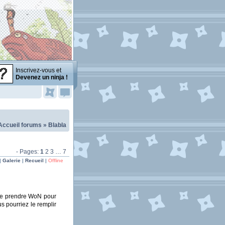
Inscrivez-vous et
Devenez un ninja !
Accueil forums
»
Blabla
- Pages:
1
2
3
…
7
|
Galerie
|
Recueil
|
Offline
 de prendre WoN pour
s pourriez le remplir