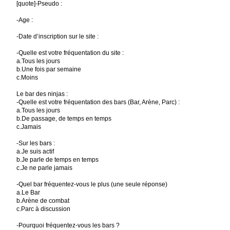
[quote]-Pseudo :
-Age :
-Date d’inscription sur le site :
-Quelle est votre fréquentation du site :
a.Tous les jours
b.Une fois par semaine
c.Moins
Le bar des ninjas :
-Quelle est votre fréquentation des bars (Bar, Arène, Parc) :
a.Tous les jours
b.De passage, de temps en temps
c.Jamais
-Sur les bars :
a.Je suis actif
b.Je parle de temps en temps
c.Je ne parle jamais
-Quel bar fréquentez-vous le plus (une seule réponse)
a.Le Bar
b.Arène de combat
c.Parc à discussion
-Pourquoi fréquentez-vous les bars ?