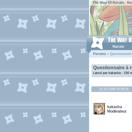
The Way Of Naruto
-
Re
Naruto
Forums
» Questionnaire
Questionnaire à r
Lancé par kakasha - 156 
10-10-2008 10:58:35
kakasha
Modérateur