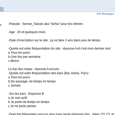
405 Messages 
-Pseudo : Sensei_Naruto aka "SeNa" pour les intimes
o
-Age : 20 et quelques mois
-Date d’inscription sur le site : ça va faire 3 ans dans peu de temps
-Quelle est votre fréquentation du site : réponse A et c'est mon dernier mot
a.Tous les jours
b.Une fois par semaine
c.Moins
Le bar des ninjas : réponse A encore
-Quelle est votre fréquentation des bars (Bar, Arène, Parc) :
a.Tous les jours
b.De passage, de temps en temps
c.Jamais
-Sur les bars : Reponse B
a.Je suis actif
b.Je parle de temps en temps
c.Je ne parle jamais
-Quel bar fréquentez-vous le plus (une seule réponse) Hm...Joker 2/3 1/3, et 