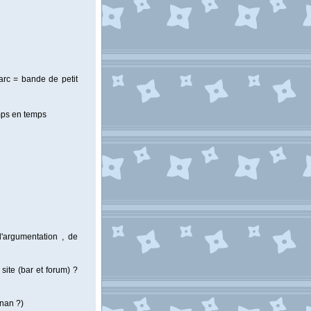
arc = bande de petit
emps en temps
'argumentation , de
site (bar et forum) ?
 nan ?)