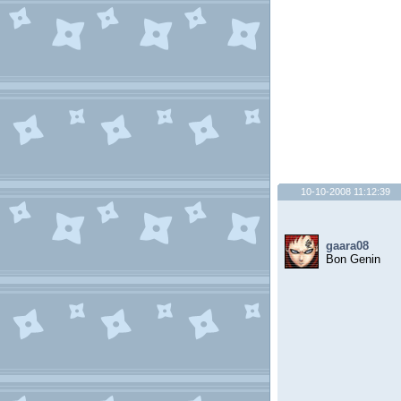
10-10-2008 11:12:39
gaara08
Bon Genin