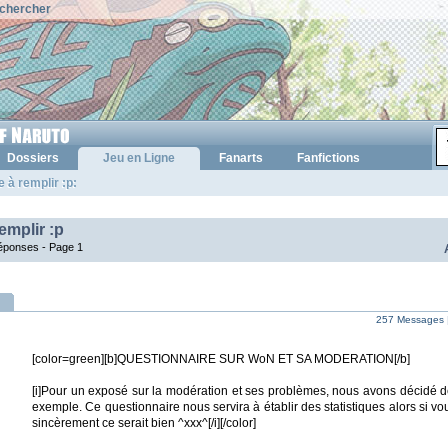
chercher
Dossiers
Jeu en Ligne
Fanarts
Fanfictions
 à remplir :p:
emplir :p
réponses -
Page 1
257 Messages 
[color=green][b]QUESTIONNAIRE SUR WoN ET SA MODERATION[/b]
[i]Pour un exposé sur la modération et ses problèmes, nous avons décidé
exemple. Ce questionnaire nous servira à établir des statistiques alors si vou
sincèrement ce serait bien ^xxx^[/i][/color]