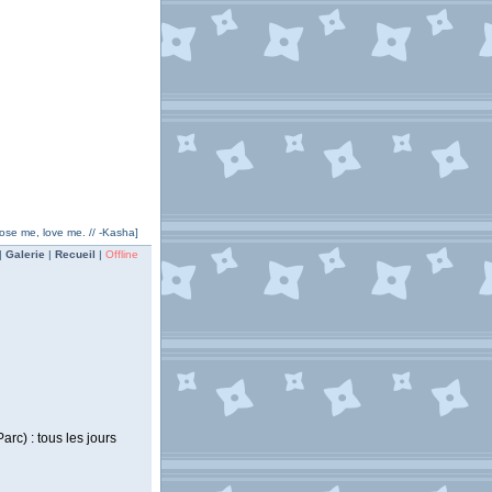
ose me, love me. // -Kasha]
|
Galerie
|
Recueil
|
Offline
arc) : tous les jours