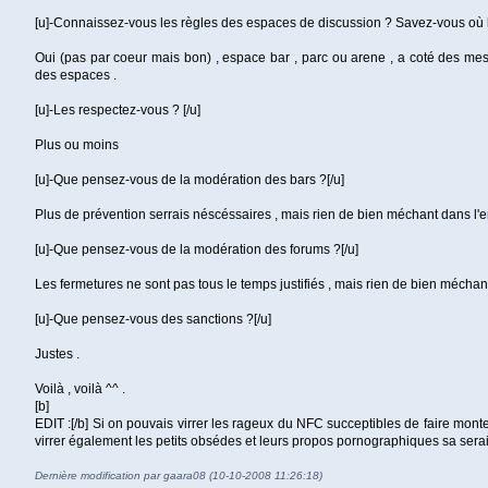
[u]-Connaissez-vous les règles des espaces de discussion ? Savez-vous où le
Oui (pas par coeur mais bon) , espace bar , parc ou arene , a coté des mes
des espaces .
[u]-Les respectez-vous ? [/u]
Plus ou moins
[u]-Que pensez-vous de la modération des bars ?[/u]
Plus de prévention serrais néscéssaires , mais rien de bien méchant dans l
[u]-Que pensez-vous de la modération des forums ?[/u]
Les fermetures ne sont pas tous le temps justifiés , mais rien de bien méchan
[u]-Que pensez-vous des sanctions ?[/u]
Justes .
Voilà , voilà ^^ .
[b]
EDIT :[/b] Si on pouvais virrer les rageux du NFC succeptibles de faire montez
virrer également les petits obsédes et leurs propos pornographiques sa serais
Dernière modification par gaara08 (10-10-2008 11:26:18)