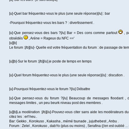
[u]-Quel bar fréquentez-vous le plus (une seule réponse)[/u] : bar
-Pourquoi fréquentez-vous les bars ? : divertissement .
[u]-Que pensez-vous des bars ?[/u] Bar = Des cons comme partout
, p
obsédés
, Aréne = Rageux du NFC =='
[u][b]
Le forum :[/b][/u]- Quelle est votre fréquentation du forum : de passage de t
[u][b]-Sur le forum :[/b][/u] je poste de temps en temps
[u]-Quel forum fréquentez-vous le plus (une seule réponse)[/u] : discution .
[u]-Pourquoi fréquentez-vous le forum ?[/u] Débattre
[u]-Que pensez-vous du forum ?[/u] Beaucoup de messages floodant , d
messages limites , un peu beurk niveau post des membres .
[u][b]La modération :[/b][/u]-Pouvez-vous citer sans aide les modérateurs du 
citez les : erf heu..
Bar: Gekko , Korokuso , Kakasha , mémé tsunade , jujuthebest , Anbu .
Forum : Zelel , Korokuso , dabYo (plus ou moins) , Serafina (j'en est oublié ...