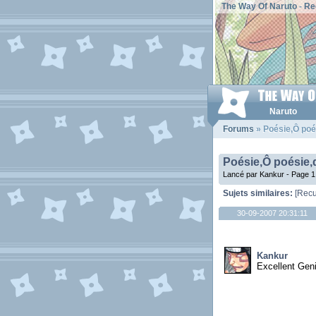
The Way Of Naruto
-
Re
Naruto
Forums
» Poésie,Ô poési
Poésie,Ô poésie,qu
Lancé par Kankur -
Page 1
Sujets similaires:
[Recu
30-09-2007 20:31:11
Kankur
Excellent Gen