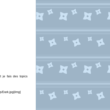
t je fais des topics
/Dark.jpg[/img]