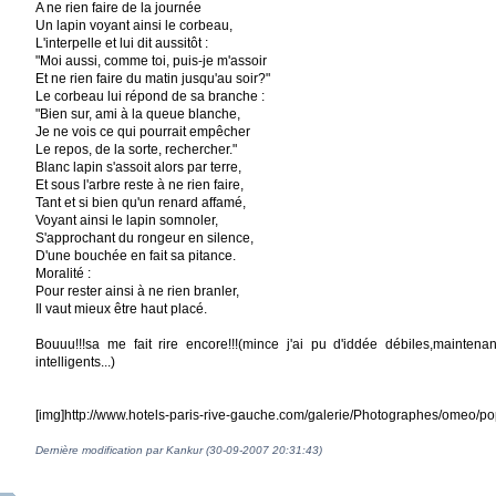
A ne rien faire de la journée
Un lapin voyant ainsi le corbeau,
L'interpelle et lui dit aussitôt :
"Moi aussi, comme toi, puis-je m'assoir
Et ne rien faire du matin jusqu'au soir?"
Le corbeau lui répond de sa branche :
"Bien sur, ami à la queue blanche,
Je ne vois ce qui pourrait empêcher
Le repos, de la sorte, rechercher."
Blanc lapin s'assoit alors par terre,
Et sous l'arbre reste à ne rien faire,
Tant et si bien qu'un renard affamé,
Voyant ainsi le lapin somnoler,
S'approchant du rongeur en silence,
D'une bouchée en fait sa pitance.
Moralité :
Pour rester ainsi à ne rien branler,
Il vaut mieux être haut placé.
Bouuu!!!sa me fait rire encore!!!(mince j'ai pu d'iddée débiles,maintenan
intelligents...)
[img]http://www.hotels-paris-rive-gauche.com/galerie/Photographes/omeo/pop
Dernière modification par Kankur (30-09-2007 20:31:43)