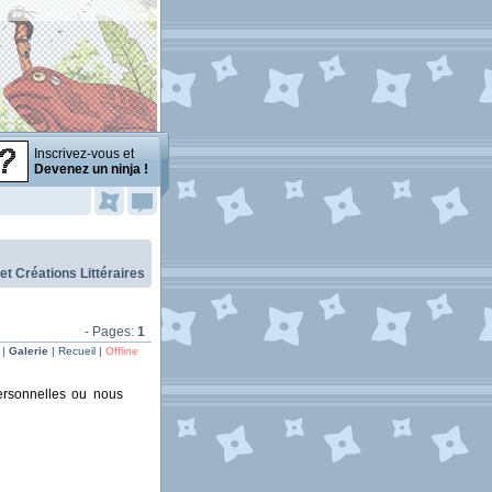
Inscrivez-vous et
Devenez un ninja !
 et Créations Littéraires
- Pages:
1
 |
Galerie
| Recueil |
Offline
personnelles ou nous