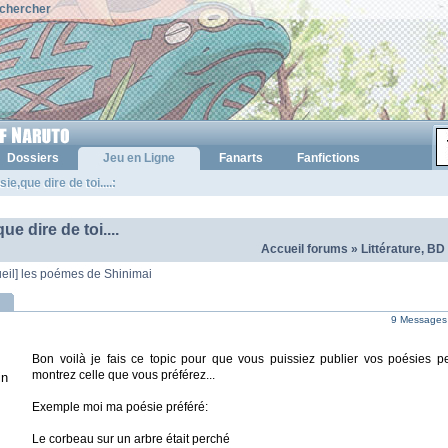
chercher
Dossiers
Jeu en Ligne
Fanarts
Fanfictions
e,que dire de toi....:
e dire de toi....
Accueil forums
»
Littérature, BD
eil] les poémes de Shinimai
9 Messages
Bon voilà je fais ce topic pour que vous puissiez publier vos poésies 
montrez celle que vous préférez...
in
Exemple moi ma poésie préféré:
Le corbeau sur un arbre était perché