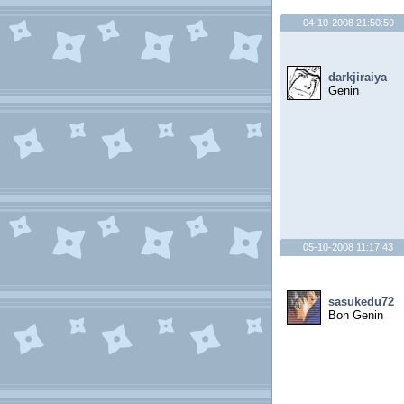
04-10-2008 21:50:59
darkjiraiya
Genin
05-10-2008 11:17:43
sasukedu72
Bon Genin