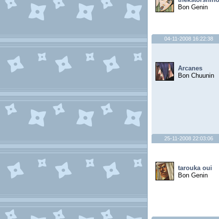
Bon Genin
04-11-2008 16:22:38
Arcanes
Bon Chuunin
25-11-2008 22:03:06
tarouka oui
Bon Genin