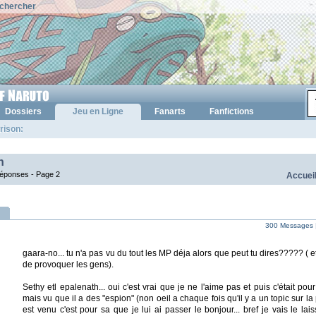
chercher
Dossiers
Jeu en Ligne
Fanarts
Fanfictions
rison:
n
 réponses -
Page 2
Accuei
300 Messages 
gaara-no... tu n'a pas vu du tout les MP déja alors que peut tu dires????? ( e
de provoquer les gens).
Sethy etl epalenath... oui c'est vrai que je ne l'aime pas et puis c'était p
mais vu que il a des "espion" (non oeil a chaque fois qu'il y a un topic sur la 
est venu c'est pour sa que je lui ai passer le bonjour... bref je vais le lais