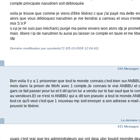
compte principale narudrien soit débloquée
voila je trouve que comme je viens d'être libérez c que j'ai payé ma dette en
alors que vous débloquez narudrien je me tiendrai a carreau et vous n'ente
moi S.V.P
s.v.p je ne suis pas méchant j purgé ma peine envers won alors stp je promet
mais libere l ip de narudrien tu aurai pu laisser ce compte en taule et me libe
stp
Dernière modification par sasukedu72 (05-10-2008 12:04:42)
164 Messages 
Bon voila il y a 1 prisonnier que tout le monde connais.c'est bien sur ANBB
mois dans la prison de WoN avec 1 compte.Je connais le vrai ANBBU et c
gars ce fait passer pour lui et il dit qu'on lui a vendu sur le bar sauf que le c
au vendeurs.Et ce n'est ni ANBBU qui a dit son pseudo a tout le monde.ANBB
tout ce qu'il veut c'est que 1 nouveau mp soit envoyer a son adresse e-mail
pouvoir le libérer.
La derniere 
431 Messages 
ouais c'est vrai que les administrateurs qui ont deja ubn boulot monstre devr
o