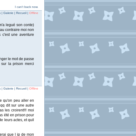
I can't back now.
| Galerie | Recueil |
Offline
 m'a legué son conte)
 au contraire moi non
 c'est une aventure
anger le mot de passe
sur la prison merci
| Galerie | Recueil |
Offline
ce qu'on peu aller en
 qq dit sur une autre
s les croirent!!! moi
pas été en prison pour
 leurs actes, et quil
merai que l ip de mon