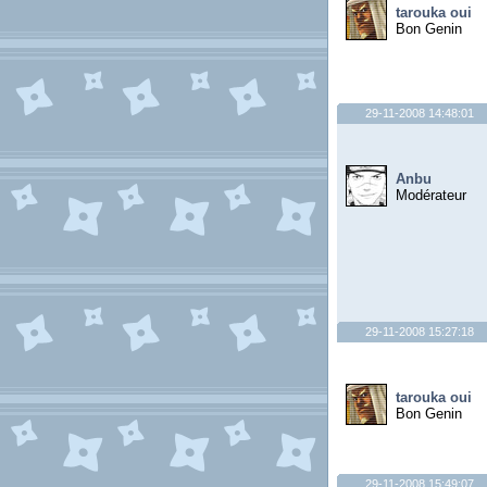
tarouka oui
Bon Genin
29-11-2008 14:48:01
Anbu
Modérateur
29-11-2008 15:27:18
tarouka oui
Bon Genin
29-11-2008 15:49:07