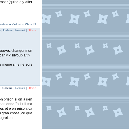
nser (quitte a y aller
usiasme - Winston Churchill
| Galerie | Recueil |
Offline
s pouvez changer mon
ar MP silvouplait ?
te meme si je ne sors
 |
Galerie
| Recueil |
Offline
en prison si on a rien
 personne "o lui il ma
eu, etre en prison, ca
as gran chose, ce que
regrettent