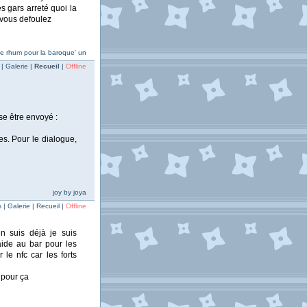
s gars arreté quoi la
 vous defoulez
e rhum pour la baroque' un
| Galerie |
Recueil
|
Offline
se être envoyé :
es. Pour le dialogue,
joy by joya
| Galerie | Recueil |
Offline
en suis déjà je suis
aide au bar pour les
le nfc car les forts
 pour ça