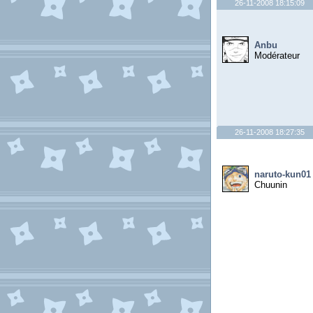
26-11-2008 18:15:09
Anbu
Modérateur
26-11-2008 18:27:35
naruto-kun01
Chuunin