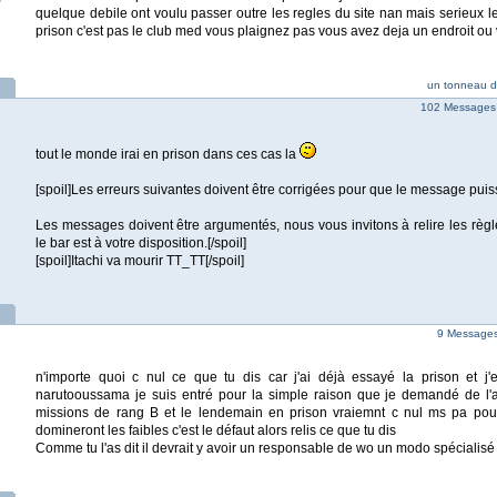
quelque debile ont voulu passer outre les regles du site nan mais serieux le
prison c'est pas le club med vous plaignez pas vous avez deja un endroit ou
un tonneau d
102 Messages 
tout le monde irai en prison dans ces cas la
[spoil]Les erreurs suivantes doivent être corrigées pour que le message puis
Les messages doivent être argumentés, nous vous invitons à relire les règl
le bar est à votre disposition.[/spoil]
[spoil]Itachi va mourir TT_TT[/spoil]
9 Messages 
n'importe quoi c nul ce que tu dis car j'ai déjà essayé la prison et j'
narutooussama je suis entré pour la simple raison que je demandé de l'
missions de rang B et le lendemain en prison vraiemnt c nul ms pa pour 
domineront les faibles c'est le défaut alors relis ce que tu dis
Comme tu l'as dit il devrait y avoir un responsable de wo un modo spécialisé