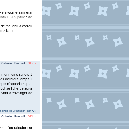
vers won et j'aimerai
ndrai plus parlez de
 de me tenir a carreu
rez l'autre
|
Galerie
|
Recueil
|
Offline
U.moi même j'ai été 1
es derniers temps 1
ompte n'appartient pas
U se fiche de sortir
 avant d'envisager de
chance pour kakashi est???
|
Galerie
|
Recueil
|
Offline
ait s'en rajouter car