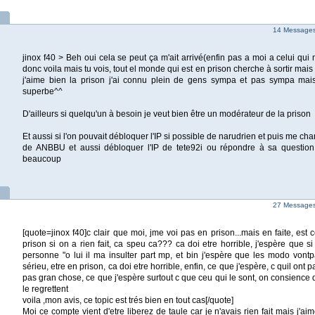
14 Messages 
jinox f40 > Beh oui cela se peut ça m'ait arrivé(enfin pas a moi a celui qui
donc voila mais tu vois, tout el monde qui est en prison cherche à sortir mais
j'aime bien la prison j'ai connu plein de gens sympa et pas sympa mais
superbe^^
D'ailleurs si quelqu'un à besoin je veut bien être un modérateur de la prison
Et aussi si l'on pouvait débloquer l'IP si possible de narudrien et puis me ch
de ANBBU et aussi débloquer l'IP de tete92i ou répondre à sa question 
beaucoup
27 Messages 
[quote=jinox f40]c clair que moi, jme voi pas en prison...mais en faite, est 
prison si on a rien fait, ca speu ca??? ca doi etre horrible, j'espère que si
personne "o lui il ma insulter part mp, et bin j'espère que les modo vontpa
sérieu, etre en prison, ca doi etre horrible, enfin, ce que j'espère, c quil ont 
pas gran chose, ce que j'espère surtout c que ceu qui le sont, on consience de
le regrettent
voila ,mon avis, ce topic est trés bien en tout cas[/quote]
Moi ce compte vient d'etre liberez de taule car je n'avais rien fait mais j'ai