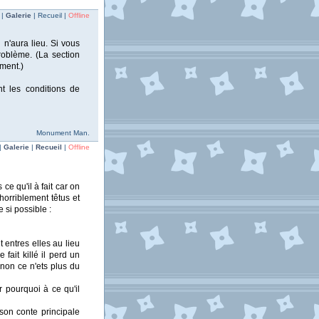
 |
Galerie
| Recueil |
Offline
n'aura lieu. Si vous
roblème. (La section
ment.)
nt les conditions de
Monument Man.
|
Galerie
|
Recueil
|
Offline
ce qu'il à fait car on
rriblement têtus et
e si possible :
 entres elles au lieu
fait killé il perd un
non ce n'ets plus du
r pourquoi à ce qu'il
son conte principale