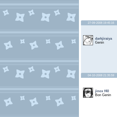
27-09-2008 19:45:16
darkjiraiya
Genin
04-10-2008 21:35:59
jinox f40
Bon Genin