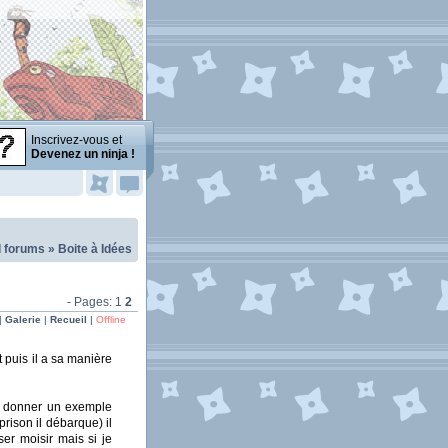
Inscrivez-vous et
Devenez un ninja !
l forums
»
Boite à Idées
- Pages:
1
2
|
Galerie
|
Recueil
|
Offline
t puis il a sa manière
our donner un exemple
prison il débarque) il
ser moisir mais si je