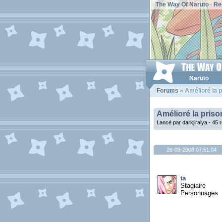
The Way Of Naruto
-
Re
Naruto
Forums
» Amélioré la p
Amélioré la priso
Lancé par darkjiraiya - 45
26-09-2008 07:51:04
ta
Stagiaire
Personnages