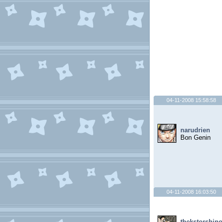
04-11-2008 15:58:58
narudrien
Bon Genin
04-11-2008 16:03:50
thekstorshin