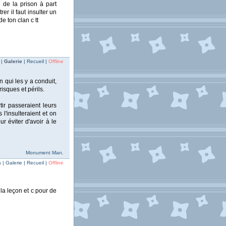
 de la prison à part
er il faut insulter un
 ton clan c tt
 |
Galerie
| Recueil |
Offline
n qui les y a conduit,
risques et périls.
ir passeraient leurs
 l'insulteraient et on
r éviter d'avoir à le
Monument Man.
| Galerie | Recueil |
Offline
 la leçon et c pour de