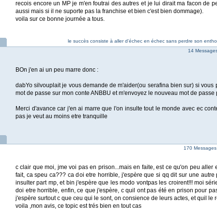
recois encore un MP je m'en foutrai des autres et je lui dirait ma facon de pe
aussi mais si il ne suporte pas la franchise et bien c'est bien dommage).
voila sur ce bonne journée a tous.
le succès consiste à aller d'échec en échec sans perdre son entho
14 Messages 
BOn j'en ai un peu marre donc :
dabYo silvouplait je vous demande de m'aider(ou serafina bien sur) si vou
mot de passe sur mon conte ANBBU et m'envoyez le nouveau mot de passe p
Merci d'avance car j'en ai marre que l'on insulte tout le monde avec ec con
pas je veut au moins etre tranquille
170 Messages
c clair que moi, jme voi pas en prison...mais en faite, est ce qu'on peu aller 
fait, ca speu ca??? ca doi etre horrible, j'espère que si qq dit sur une autre
insulter part mp, et bin j'espère que les modo vontpas les croirent!!! moi séri
doi etre horrible, enfin, ce que j'espère, c quil ont pas été en prison pour p
j'espère surtout c que ceu qui le sont, on consience de leurs actes, et quil le 
voila ,mon avis, ce topic est trés bien en tout cas