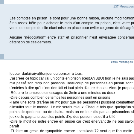
137 Messages
Les comptes en prison le sont pour une bonne raison, aucune modification 
êtes assez bête pour acheter le mdp d'un compte en prison, c'est votre p
vente de compte du site étant mise en place pour éviter ce genre de désagré
Aucune "négociation" entre staff et prisonnier n'est envisagée concerna
détention de ces derniers.
1564 Messages 
[quote=darkjiraiya]Bonjour ou bonsoir à tous.
J'ai créer ce topic car j'ai un conte en prison (cest ANBBU) bon je ne sais pas 
m'a passé son mdp bon passons. Beaucoup de personnes en prison sont ho
s'entètes à dire qu'il n'ont rien fait et tout plein d'autre choses. Alors je propos
-Réduire le temps des messages de 3min à une minutes ou deux
-Dire depuis combien de temps les personnes sont en prisons
-Faire une sorte d'arène ou nfc pour que les personnes puissent combattrent
d'insulter tout le monde. Le nfc serais mieux. Chaque fois que quelqu'un se 
points d'experience ou de chakra mais on ne leur dis pas au prisonniers si
jeux et le gagnant recoit les points d'xp des personnes qu'il a killé
-Dire le motif de notre entrée en prison car c'est énérvant de ne pas savoi
paraît
-Et faire un geste de sympathie encore : sasukedu72 veut que l'on mette 