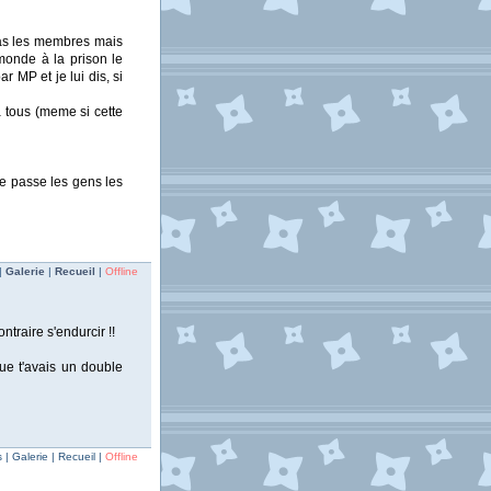
(pas les membres mais
monde à la prison le
r MP et je lui dis, si
a tous (meme si cette
e passe les gens les
|
Galerie
|
Recueil
|
Offline
ntraire s'endurcir !!
que t'avais un double
| Galerie | Recueil |
Offline