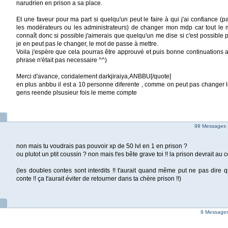
narudrien en prison a sa place.
Et une faveur pour ma part si quelqu'un peut le faire à qui j'ai confiance 
les modérateurs ou les administrateurs) de changer mon mdp car tout le 
connaît donc si possible j'aimerais que quelqu'un me dise si c'est possible pa
je en peut pas le changer, le mot de passe à mettre.
Voila j'espère que cela pourras être approuvé et puis bonne continuations 
phrase n'était pas necessaire ^^)
Merci d'avance, coridalement darkjiraiya,ANBBU[/quote]
en plus anbbu il est a 10 personne diferente , comme on peut pas changer l
gens reende plsusieur fois le meme compte
99 Messages 
non mais tu voudrais pas pouvoir xp de 50 lvl en 1 en prison ?
ou plutot un ptit coussin ? non mais t'es bête grave toi !! la prison devrait au co
(les doubles contes sont interdits !! t'aurait quand même put ne pas dire 
conte !! ça t'aurait éviter de retourner dans ta chère prison !!)
9 Messages 