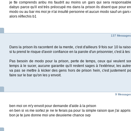
je tte comprends anbu ms faudrit au moins un gars qui sera responsable
dabyo parce qu'il est très préocupé ms dans la prison ils disent que pour entr
modo ou au bar ms moi je n'ai insulté personne et aucun modo sauf un gars de
alors réflechis b1
137 Messages
Dans la prison ils racontent de la merde, c'est d'ailleurs 9 fois sur 10 la raiso
si tu prend le risque d'avoir confiance en la parole d'un prisonnier, c'est à tes 
Pas besoin de modo pour la prison, perte de temps, ceux qui veulent sort
temps à le sucer, aucune garantie qu'il restent sages à l'extérieur, les autres
va pas se mettre à kicker des gens hors de prison hein, c'est justement pou
faire sur le bar qu'on les y envoit.
9 Messages 
ben moi on m'y envoit pour demande d'aide à la prison
en ben si vs me sortez je ne le ferais pa pour la simple raison que j'ai appris
bon je te jure donne moi une deuxieme chance svp