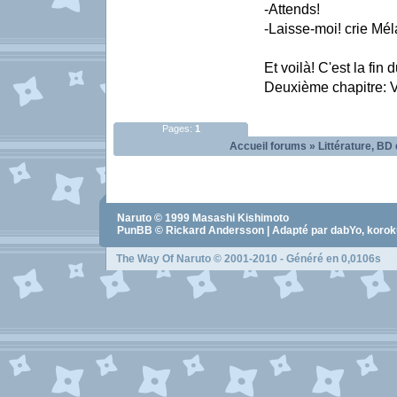
-Attends!
-Laisse-moi! crie Mél
Et voilà! C'est la fin
Deuxième chapitre: V
Pages:
1
Accueil forums
»
Littérature, BD 
Naruto
© 1999
Masashi Kishimoto
PunBB © Rickard Andersson | Adapté par dabYo, koro
The Way Of Naruto
© 2001-2010 - Généré en 0,0106s