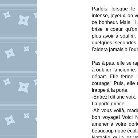
Parfois, lorsque le
intense, joyeux, on v
ce bonheur. Mais, il 
brise le coeur, qu'on
plus avoir à souffrir
quelques secondes 
l'aidera jamais à l'oub
Pas à pas, elle se ra
à oublier l'ancienne.
départ. Elle ferme 
courage" Puis, elle
frappe à la porte.
-Entrez! dit une voix.
La porte grince.
-Ah vous voilà, mad
bon voyage! Voici N
amener à votre dorto
beaucoup notre école
Nathalie, qui a les y