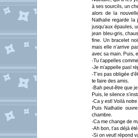
à ses sourcils, un ch
alors de la nouvelle
Nathalie regarde la 
jusqu'aux épaules, un
jean bleu-gris, chaus
fine. Un bracelet no
mais elle n'arrive pa
avec sa main. Puis, e
-Tu t'appelles comm
-Je m'appelle pas! ré
-T'es pas obligée d'
te faire des amis.
-Bah peut-être que je
Puis, le silence s'inst
-Ca y est! Voilà notr
Puis Nathalie ouvre 
chambre.
-Ca me change de ma
-Ah bon, t'as déjà é
-Si on veut! répond v