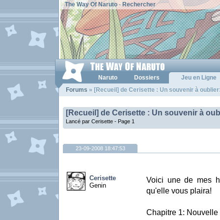
The Way Of Naruto
-
Rechercher
Naruto
Dossiers
Jeu en Ligne
Forums
» [Recueil] de Cerisette : Un souvenir à oublier
[Recueil] de Cerisette : Un souvenir à oub
Lancé par Cerisette -
Page 1
23-09-2008 18:47:53
Cerisette
Voici une de mes hi
Genin
qu'elle vous plaira!
Chapitre 1: Nouvelle 