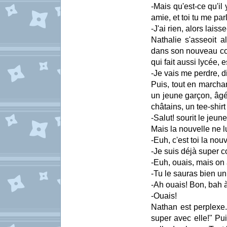
-Mais qu'est-ce qu'il
amie, et toi tu me pa
-J'ai rien, alors lais
Nathalie s'asseoit a
dans son nouveau coll
qui fait aussi lycée,
-Je vais me perdre, d
Puis, tout en marchan
un jeune garçon, âgé
châtains, un tee-shirt
-Salut! sourit le jeun
Mais la nouvelle ne l
-Euh, c'est toi la nou
-Je suis déjà super c
-Euh, ouais, mais on 
-Tu le sauras bien un 
-Ah ouais! Bon, bah à 
-Ouais!
Nathan est perplexe. 
super avec elle!" Pui