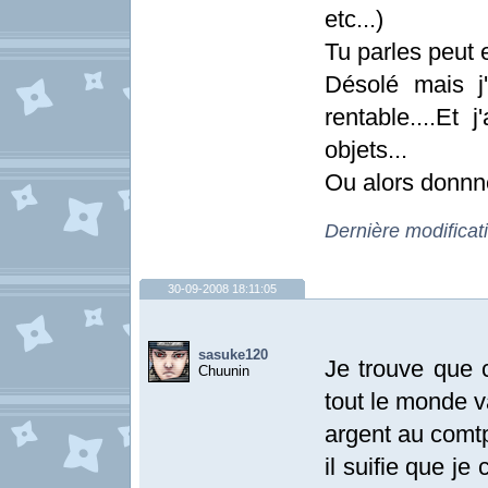
etc...)
Tu parles peut 
Désolé mais j
rentable....Et
objets...
Ou alors donnn
Dernière modificat
30-09-2008 18:11:05
sasuke120
Je trouve que c
Chuunin
tout le monde v
argent au comtp 
il suifie que j