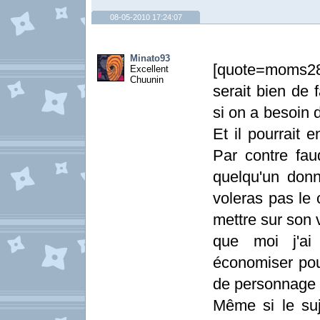
08-05-2010 17:24:07
Minato93
[quote=moms28]V
Excellent
Chuunin
serait bien de
si on a besoin d
Et il pourrait 
Par contre fau
quelqu'un don
voleras pas le 
mettre sur son
que moi j'ai
économiser pou
de personnage
Même si le suj