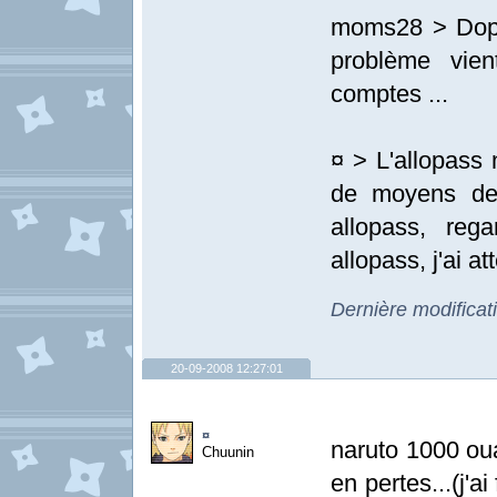
moms28 > Dopi 
problème vie
comptes ...
¤ > L'allopass n
de moyens de 
allopass, re
allopass, j'ai 
Dernière modificat
20-09-2008 12:27:01
¤
naruto 1000 oua
Chuunin
en pertes...(j'a