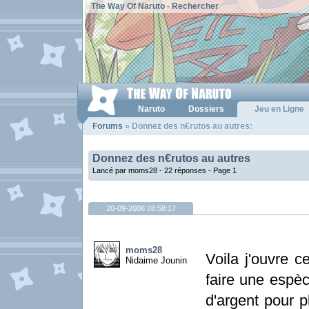
The Way Of Naruto
-
Rechercher
Naruto
Dossiers
Jeu en Ligne
Forums
» Donnez des n€rutos au autres:
Donnez des n€rutos au autres
Lancé par moms28 - 22 réponses -
Page 1
20-09-2008 08:58:17
moms28
Voila j'ouvre c
Nidaime Jounin
faire une espè
d'argent pour pl