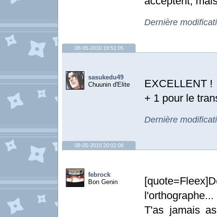
acceptent, mais
Dernière modificat
08-05-2010 19:51:05
sasukedu49
EXCELLENT !
Chuunin d'Elite
+ 1 pour le tra
Dernière modifica
08-05-2010 20:02:08
febrock
[quote=Fleex
Bon Genin
l'orthographe...
T'as jamais as