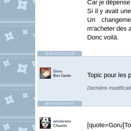
Car je dépense 
Si il y avait u
Un changeme
m'acheter des a
Donc voilà.
08-05-2010 22:02:32
Goru
Topic pour les 
Bon Genin
Dernière modificat
08-05-2010 22:08:57
amokrane
[quote=Goru]Top
Chuunin