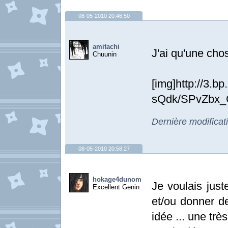
08-05-2010 20:46:50
amitachi
J'ai qu'une cho
Chuunin
[img]http://3.
sQdk/SPvZbx_G
Dernière modificat
08-05-2010 20:58:27
hokage4dunom
Je voulais jus
Excellent Genin
et/ou donner d
idée ... une tr