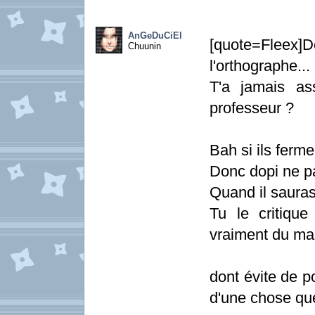
AnGeDuCiEl
[quote=Fleex
Chuunin
l'orthographe...
T'a jamais as
professeur ?
Bah si ils ferme
Donc dopi ne pa
Quand il sauras
Tu le critique
vraiment du mal
dont évite de po
d'une chose que