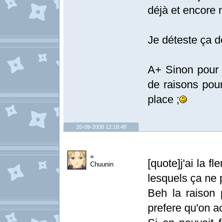
déjà et encore 
Je déteste ça d
A+ Sinon pour l'
de raisons pou
place ;
20-09-2008 12:18:48
¤
[quote]j'ai la f
Chuunin
lesquels ça ne 
Beh la raison 
prefere qu'on ac