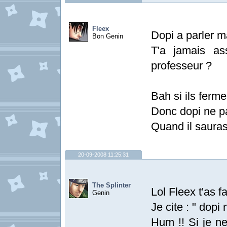
Fleex
Dopi a parler ma
Bon Genin
T'a jamais as
professeur ?
Bah si ils ferme
Donc dopi ne pa
Quand il sauras
20-09-2008 11:25:31
The Splinter
Lol Fleex t'as fa
Genin
Je cite : " dopi 
Hum !! Si je ne