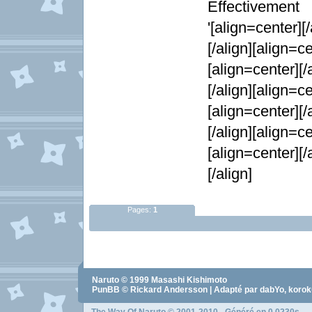
Effectivement 
'[align=center][
[/align][align=ce
[align=center][/
[/align][align=ce
[align=center][/
[/align][align=ce
[align=center][/
[/align]
Pages:
1
Naruto
© 1999
Masashi Kishimoto
PunBB © Rickard Andersson | Adapté par dabYo, koro