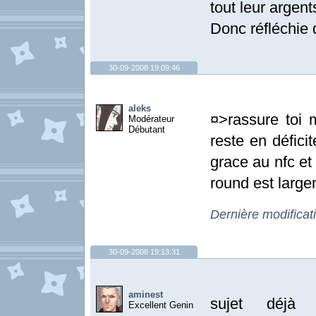
tout leur argents
Donc réfléchie 
30-09-2008 19:09:46
aleks
¤>rassure toi
Modérateur
Débutant
reste en défici
grace au nfc et
round est large
Dernière modificat
30-09-2008 19:13:31
aminest
sujet déjà
Excellent Genin