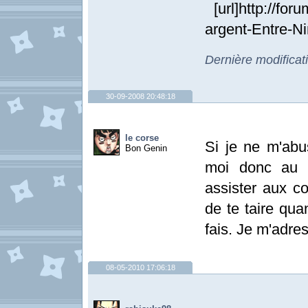
[url]http://fo
argent-Entre-Nin
Dernière modificat
30-09-2008 20:48:18
le corse
Si je ne m'abu
Bon Genin
moi donc au l
assister aux co
de te taire qua
fais. Je m'adre
08-05-2010 17:06:18