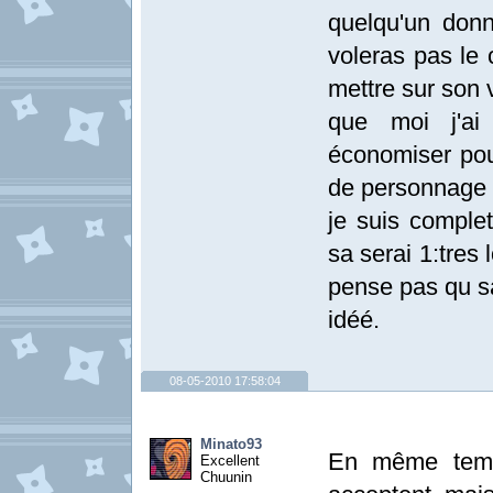
quelqu'un don
voleras pas le 
mettre sur son
que moi j'ai
économiser pou
de personnage
je suis comple
sa serai 1:tres 
pense pas qu sa
idéé.
08-05-2010 17:58:04
Minato93
En même temps
Excellent
Chuunin