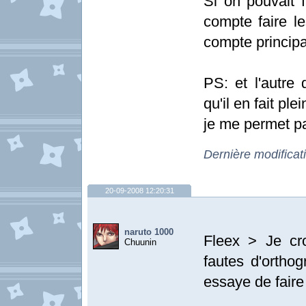
Si on pouvait f
compte faire le
compte principal
PS: et l'autre 
qu'il en fait pl
je me permet pa
Dernière modificat
20-09-2008 12:20:31
naruto 1000
Fleex > Je cr
Chuunin
fautes d'orthog
essaye de faire