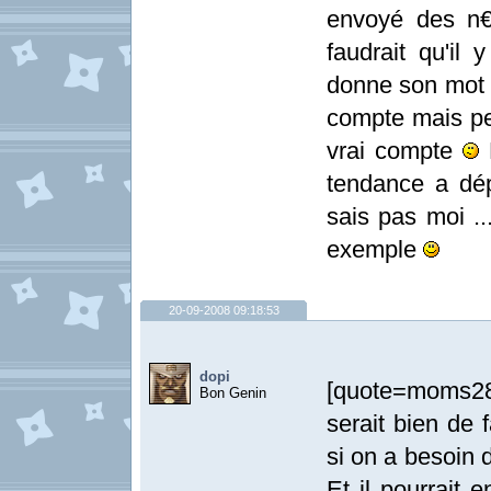
envoyé des n€r
faudrait qu'il
donne son mot 
compte mais peu
vrai compte
E
tendance a dép
sais pas moi .
exemple
20-09-2008 09:18:53
dopi
[quote=moms28]V
Bon Genin
serait bien de
si on a besoin d
Et il pourrait 