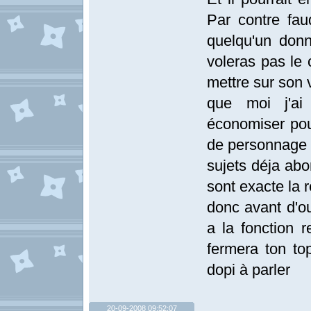
Par contre fau
quelqu'un don
voleras pas le 
mettre sur son
que moi j'ai
économiser pou
de personnage
sujets déja abo
sont exacte la r
donc avant d'ou
a la fonction 
fermera ton to
dopi à parler
20-09-2008 09:52:07