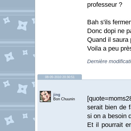
professeur ?
Bah s'ils fermen
Donc dopi ne pa
Quand il saura 
Voila a peu prè
Dernière modificat
08-05-2010 20:30:51
jing
[quote=moms28]V
Bon Chuunin
serait bien de
si on a besoin d
Et il pourrait 