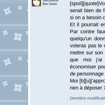
rabisuke98
[spoil][quote]V
Bon Genin
serait bien de
si on a besoin d
Et il pourrait 
Par contre fau
quelqu'un don
voleras pas le 
mettre sur son 
que moi j'ai
économiser pou
de personnage p
Moi [b][u]j'app
rien à déposer 
Dernière modificat