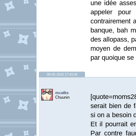
une idée asses
appeler pour
contrairement a
banque, bah mo
des allopass, p
moyen de dema
par quoique se s
08-05-2010 17:43:36
mcatks
[quote=moms28]V
Chuunin
serait bien de
si on a besoin d
Et il pourrait 
Par contre fau