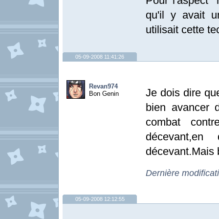
Pour l'aspect "
qu'il y avait 
utilisait cette t
05-09-2008 11:41:26
Revan974
Je dois dire qu
Bon Genin
bien avancer d
combat contre
décevant,en 
décevant.Mais bo
Dernière modifica
05-09-2008 12:12:55