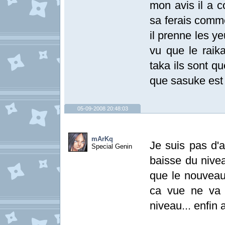
mon avis il a c
sa ferais comme
il prenne les ye
vu que le raik
taka ils sont q
que sasuke est 
05-09-2008 20:48:03
mArKq
Je suis pas d'
Special Genin
baisse du nive
que le nouveau 
ca vue ne va 
niveau... enfin