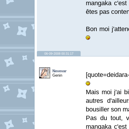
mangaka c'est l
êtes pas conten
Bon moi j'atten
06-09-2008 00:31:17
Nevevar
[quote=deidara
Genin
Mais moi j'ai 
autres d'aille
bousiller son m
Pas du tout, v
mangaka c'est l