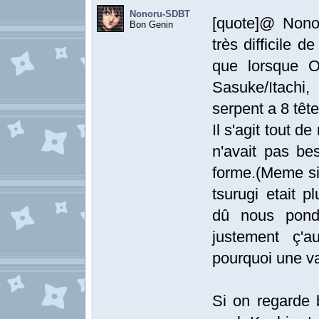
Nonoru-SDBT
[quote]@ Nono
Bon Genin
très difficile 
que lorsque O
Sasuke/Itachi
serpent a 8 tête
Il s'agit tout 
n'avait pas be
forme.(Meme si
tsurugi etait pl
dû nous pond
justement ç'a
pourquoi une va
Si on regarde 