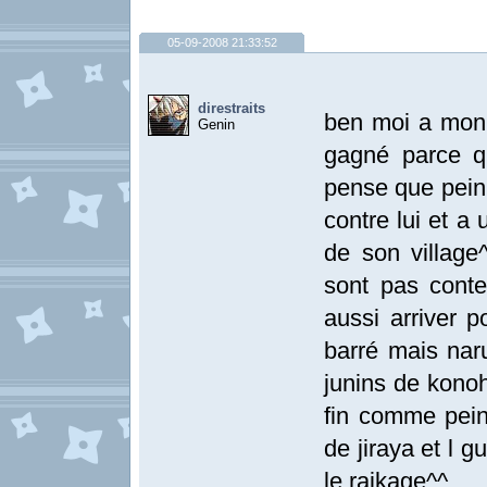
05-09-2008 21:33:52
direstraits
ben moi a mon a
Genin
gagné parce qu
pense que pein 
contre lui et a
de son village
sont pas conte
aussi arriver p
barré mais naru
junins de konoh
fin comme pei
de jiraya et l g
le raikage^^