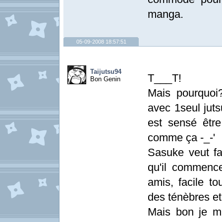
manga.
05-09-2008 18:57:51
Taijutsu94
T___T!
Bon Genin
Mais pourquoi?
avec 1seul jut
est sensé être
comme ça -_-'
Sasuke veut fa
qu'il commenc
amis, facile t
des ténèbres et
Mais bon je m'