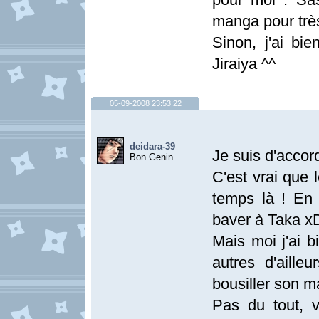
manga pour très
Sinon, j'ai bi
Jiraiya ^^
05-09-2008 23:53:22
deidara-39
Je suis d'accor
Bon Genin
C'est vrai que 
temps là ! En 
baver à Taka x
Mais moi j'ai 
autres d'aille
bousiller son m
Pas du tout, v