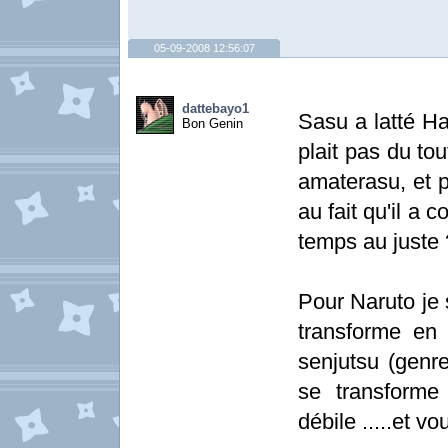
05-09-2008 12:56:07
dattebayo1
Sasu a latté H
Bon Genin
plait pas du tou
amaterasu, et pu
au fait qu'il a 
temps au juste 
Pour Naruto je 
transforme en 
senjutsu (genre
se transforme
débile .....et v