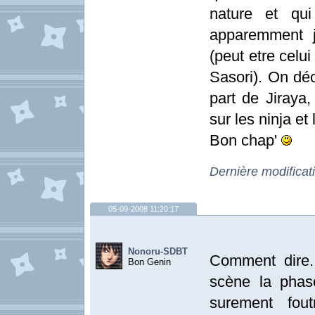
nature et qu
apparemment ju
(peut etre celui
Sasori). On déc
part de Jiraya,
sur les ninja et 
Bon chap'
Dernière modificat
05-09-2008 11:20:17
Nonoru-SDBT
Comment dire.
Bon Genin
scène la phase
surement fo