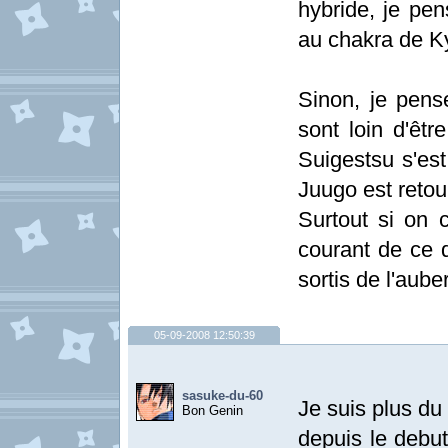
hybride, je pen
au chakra de K
Sinon, je pens
sont loin d'êtr
Suigestsu s'est
Juugo est retour
Surtout si on 
courant de ce qu
sortis de l'auber
05-09-2008 12:50:39
sasuke-du-60
Je suis plus du
Bon Genin
depuis le debu