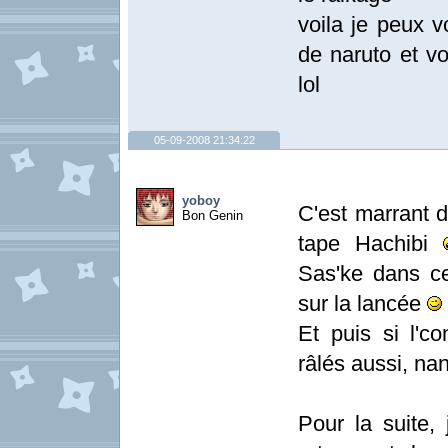
voila je peux vo
de naruto et vo
lol
05-09-2008 21:34:22
yoboy
C'est marrant d
Bon Genin
tape Hachibi
Sas'ke dans ce
sur la lancée
Et puis si l'co
râlés aussi, nan
Pour la suite,