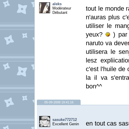
aleks
tout le monde r
Modérateur
Débutant
n'auras plus c
utiliser le ma
yeux?
) par 
naruto va deven
utilisera le se
lesz expliica
c'est l'huile d
la il va s'entr
bon^^
05-09-2008 19:41:16
sasuke772712
en tout cas sas
Excellent Genin