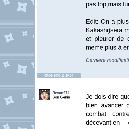
pas top,mais lui
Edit: On a plus
Kakashi)sera mi
et pleurer de d
meme plus à en 
Dernière modifica
05-09-2008 11:29:54
Revan974
Je dois dire qu
Bon Genin
bien avancer d
combat contre
décevant,en 