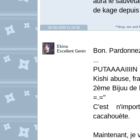
aura le sauveta
de kage depuis
**drug, sex and 
05-09-2008 21:24:38
Ekina
Bon. Pardonnez-
Excellent Genin
...
PUTAAAAIIIIN !
Kishi abuse, fr
2ème Bijuu de la
=.=''
C'est n'impo
cacahouète.
Maintenant, je 