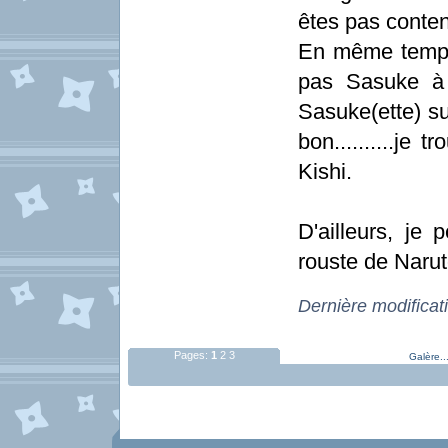
êtes pas conten
En même temps
pas Sasuke à 
Sasuke(ette) su
bon..........je
Kishi.
D'ailleurs, j
rouste de Narut
Dernière modificat
Pages:
1
2
3
Galère..