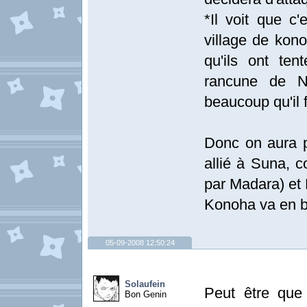
*Il voit que c'
village de kono
qu'ils ont ten
rancune de Ne
beaucoup qu'il 
Donc on aura 
allié à Suna, c
par Madara) et 
Konoha va en ba
05-09-2008 12:50:24
Solaufein
Peut être que
Bon Genin