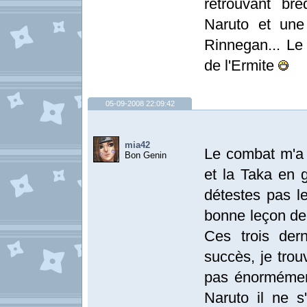
retrouvant br
Naruto et une
Rinnegan... Le
de l'Ermite
05-09-2008 22:09:42
mia42
Le combat m'a
Bon Genin
et la Taka en 
détestes pas l
bonne leçon de
Ces trois der
succès, je trou
pas énormément
Naruto il ne s'