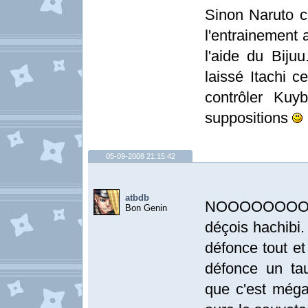
Sinon Naruto c
l'entrainement 
l'aide du Bijuu
laissé Itachi c
contrôler Kuy
suppositions
05-09-2008 21:15:42
atbdb
NOOOOOOOOOO
Bon Genin
déçois hachibi.
défonce tout et
défonce un ta
que c'est méga