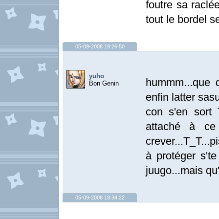
foutre sa raclé
tout le bordel 
05-09-2008 19:26:50
yuho
hummm...que di
Bon Genin
enfin latter s
con s'en sort T
attaché à ce
crever...T_T...
à protéger s'te
juugo...mais qu'e
05-09-2008 19:34:22