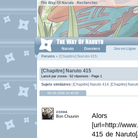
The Way Of Naruto
-
Rechercher
Naruto
Dossiers
Jeu en Ligne
Forums
» [Chapitre] Naruto 415:
[Chapitre] Naruto 415
Lancé par zoxea - 62 réponses -
Page 1
Sujets similaires:
[Chapitre] Naruto 414
,
[Chapitre] Naru
05-09-2008 10:40:59
zoxea
Alo
Bon Chuunin
[url=http://www
415 de Naruto[/