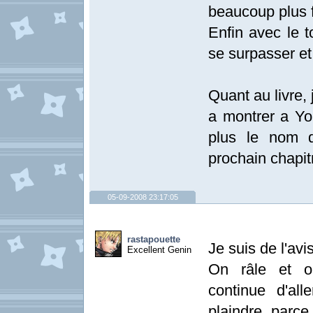
beaucoup plus f
Enfin avec le t
se surpasser et 
Quant au livre, 
a montrer a Yon
plus le nom d
prochain chapit
05-09-2008 23:17:05
rastapouette
Je suis de l'av
Excellent Genin
On râle et on
continue d'all
plaindre parc