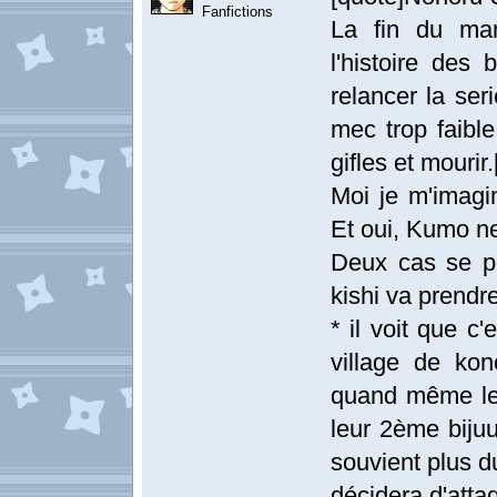
Fanfictions
La fin du man
l'histoire des 
relancer la ser
mec trop faible
gifles et mourir.
Moi je m'imagi
Et oui, Kumo ne 
Deux cas se pro
kishi va prendr
* il voit que c'
village de ko
quand même le 
leur 2ème biju
souvient plus 
décidera d'atta