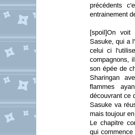
précédents c'
entrainement d
[spoil]On voi
Sasuke, qui a l'
celui ci l'uti
compagnons, il 
son épée de ch
Sharingan ave
flammes ayant
découvrant ce q
Sasuke va réus
mais toujour en
Le chapitre co
qui commence a 