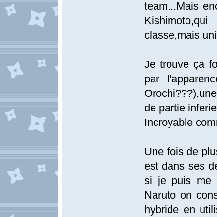
team...Mais en
Kishimoto,qu
classe,mais un
Je trouve ça f
par l'apparen
Orochi???),un
de partie inferi
Incroyable comm
Une fois de pl
est dans ses de
si je puis me 
Naruto on cons
hybride en util