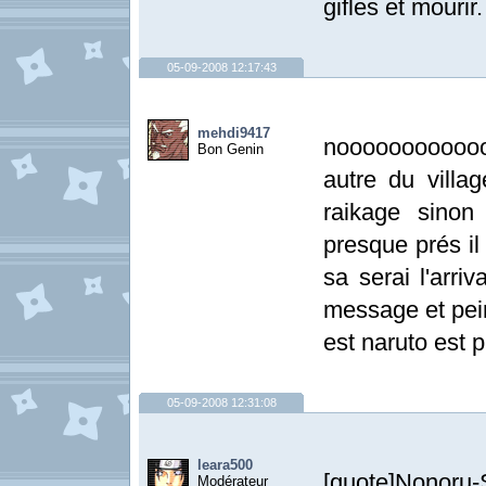
gifles et mourir.
05-09-2008 12:17:43
mehdi9417
noooooooooooo
Bon Genin
autre du villa
raikage sinon 
presque prés il
sa serai l'arri
message et pein
est naruto est 
05-09-2008 12:31:08
leara500
[quote]Nonoru
Modérateur