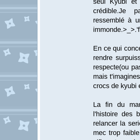
seul Kyubi et
crédible.Je
ressemblé à un
immonde.>_>.'fi
En ce qui conc
rendre surpui
respecte(ou pas
mais t'imagines
crocs de kyubi 
La fin du man
l'histoire des 
relancer la ser
mec trop faible