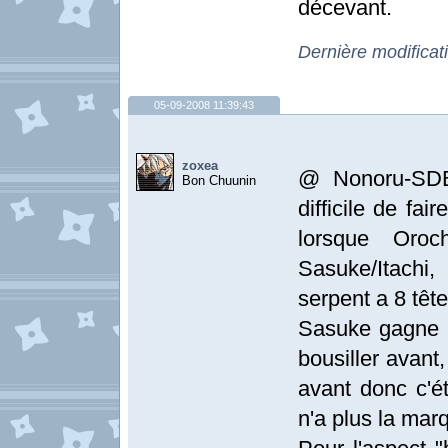
décevant.
Dernière modifica
05-09-2008 11:39:43
zoxea
@ Nonoru-SDBT
Bon Chuunin
difficile de fa
lorsque Oroc
Sasuke/Itachi
serpent a 8 tête
Sasuke gagne a
bousiller avant
avant donc c'ét
n'a plus la mar