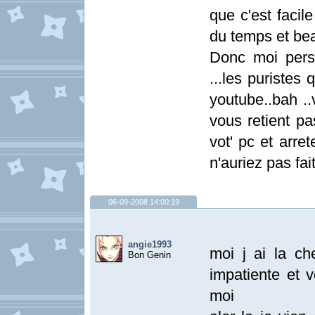
que c'est facil
du temps et bea
Donc moi perso
...les puristes 
youtube..bah ..
vous retient pa
vot' pc et arr
n'auriez pas fa
06-09-2008 14:00:19
angie1993
moi j ai la c
Bon Genin
impatiente et v
moi