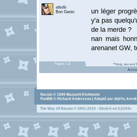
atbdb
un léger progrè
Bon Genin
y'a pas quelqu'
de la merde ?
nan mais honnê
arenanet GW, to
Pages:
1
2
**drug, sex and 
Accu
Naruto
© 1999
Masashi Kishimoto
PunBB © Rickard Andersson | Adapté par dabYo, koro
The Way Of Naruto
© 2001-2010 - Généré en 0,0194s