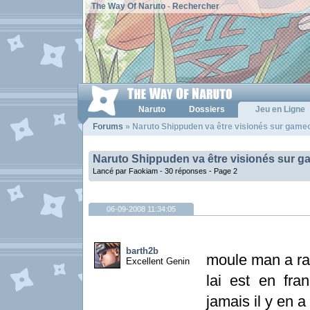
The Way Of Naruto
-
Rechercher
Naruto
Dossiers
Jeu en Ligne
Forums
» Naruto Shippuden va être visionés sur gameo
Naruto Shippuden va être visionés sur 
Lancé par Faokiam - 30 réponses -
Page 2
06-09-2008 11:34:05
barth2b
moule man a rai
Excellent Genin
lai est en fr
jamais il y en a