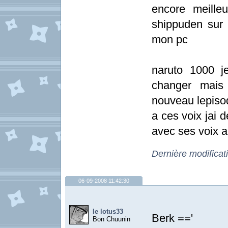
encore meilleu
shippuden sur
mon pc
naruto 1000 j
changer mais 
nouveau lepisod
a ces voix jai 
avec ses voix a
Dernière modificat
06-09-2008 11:42:30
le lotus33
Berk =='
Bon Chuunin