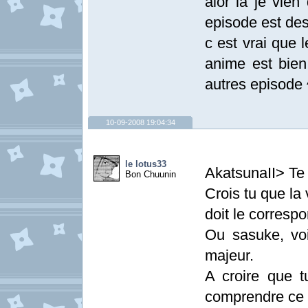
alor la je vien
episode est de
c est vrai que 
anime est bien
autres episode 
10-09-2008 19:04:34
le lotus33
AkatsunaII> Te
Bon Chuunin
Crois tu que la
doit le corresp
Ou sasuke, voi
majeur.
A croire que t
comprendre ce q