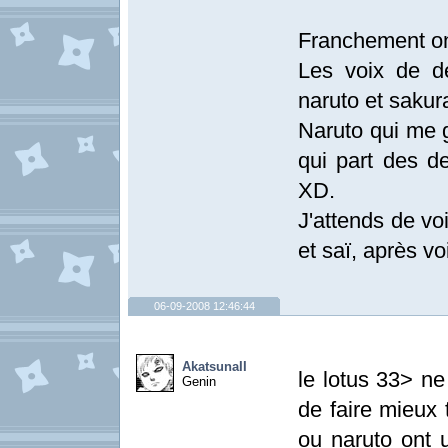
Franchement on
Les voix de d
naruto et sakur
Naruto qui me 
qui part des d
XD.
J'attends de v
et saï, après vo
06-09-2008 12:46:44
AkatsunaII
le lotus 33> ne
Genin
de faire mieux 
ou naruto ont u