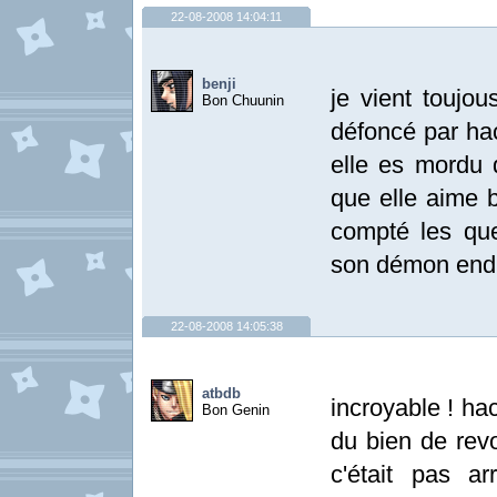
22-08-2008 14:04:11
benji
je vient toujou
Bon Chuunin
défoncé par hac
elle es mordu 
que elle aime b
compté les que
son démon endi
22-08-2008 14:05:38
atbdb
incroyable ! hac
Bon Genin
du bien de revo
c'était pas a