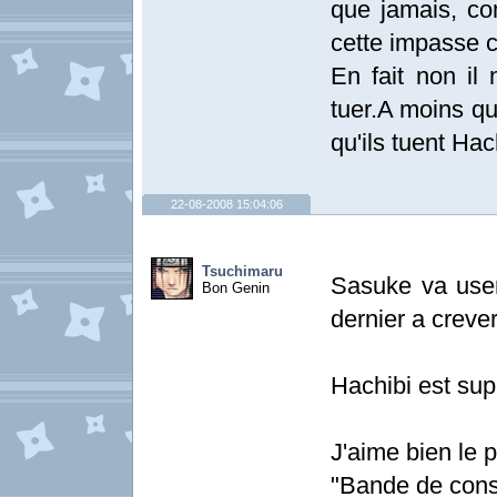
que jamais, com
cette impasse ce
En fait non il 
tuer.A moins qu
qu'ils tuent Ha
22-08-2008 15:04:06
Tsuchimaru
Sasuke va user 
Bon Genin
dernier a crever
Hachibi est sup
J'aime bien le p
"Bande de con