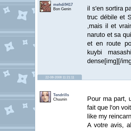
mehdi9417
il s'en sortira 
Bon Genin
truc débile et 
,mais il et vra
naruto et sa qu
et en route po
kuybi masash
dense[img][/img
22-08-2008 11:21:11
Tendrills
Pour ma part, u
Chuunin
fait que l'on vo
like my reincarn
A votre avis, a