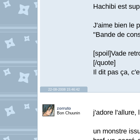
Hachibi est sup
J'aime bien le p
"Bande de con
[spoil]Vade ret
[/quote]
Il dit pas ça, c
22-08-2008 15:46:42
zorruto
j'adore l'allure
Bon Chuunin
un monstre issu