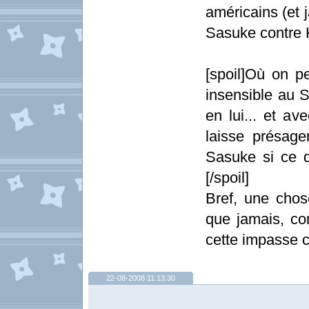
américains (et 
Sasuke contre H
[spoil]Où on p
insensible au 
en lui... et av
laisse présage
Sasuke si ce d
[/spoil]
Bref, une chos
que jamais, com
cette impasse ce
22-08-2008 11:13:30