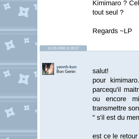
Kimimaro ? Celu
tout seul ?
Regards ~LP
22-08-2008 11:39:27
yannh-kun
salut!
Bon Genin
pour kimimaro.
parcequ'il mai
ou encore mi
transmettre son 
" s'il est du me
est ce le reto