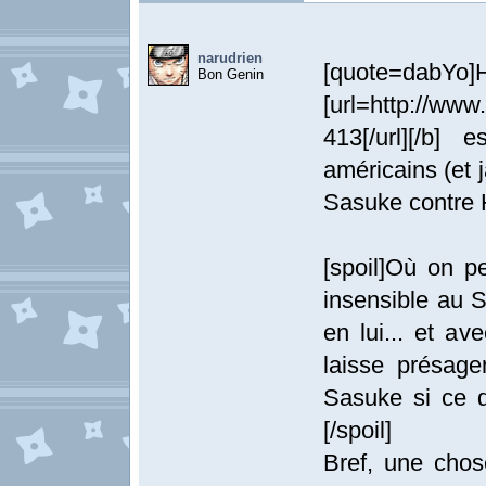
narudrien
[quote=dabYo]H
Bon Genin
[url=http://www
413[/url][/b]
américains (et 
Sasuke contre H
[spoil]Où on p
insensible au 
en lui... et av
laisse présage
Sasuke si ce d
[/spoil]
Bref, une chos