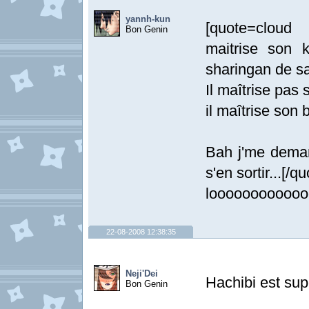
yannh-kun
[quote=cloud
Bon Genin
maitrise son k
sharingan de sa
Il maîtrise pas 
il maîtrise son b
Bah j'me dem
s'en sortir...[/qu
loooooooooooooo
22-08-2008 12:38:35
Neji'Dei
Hachibi est supe
Bon Genin