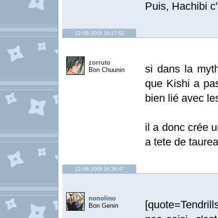
Puis, Hachibi 
22-08-2008 16:17:52
zorruto
si dans la myt
Bon Chuunin
que Kishi a pa
bien lié avec le
il a donc crée 
a tete de taurea
22-08-2008 16:26:47
nonolino
[quote=Tendril
Bon Genin