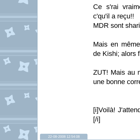
Ce s'rai vrai
c'qu'il a reçu!!
MDR sont sharin
Mais en même 
de Kishi; alors 
ZUT! Mais au m
une bonne corr
[i]Voilà! J'att
[/i]
22-08-2008 12:54:08