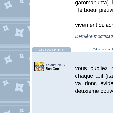
gammabunta). l
. le boeuf pieuv
vivement qu'ach
Dernière modificat
**drug, sex and 
22-08-2008 14:14:34
eclairfurieux
vous oubliez 
Bon Genin
chaque œil (ita
va donc évide
deuxième pouvoi