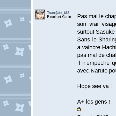
Tsun@de_666
Pas mal le chap
Excellent Genin
son vrai visa
surtout Sasuke v
Sans le Sharin
a vaincre Hachi
pas mal de chak
Il n'empêche q
avec Naruto pour
Hope see ya !
A+ les gens !