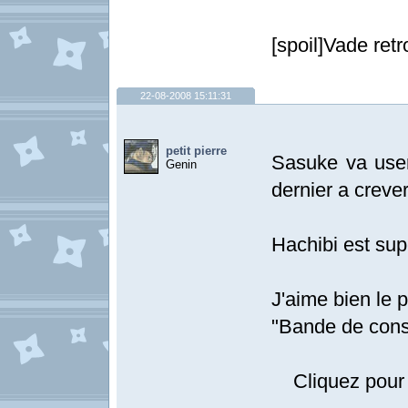
[spoil]Vade ret
22-08-2008 15:11:31
petit pierre
Sasuke va user 
Genin
dernier a crever
Hachibi est sup
J'aime bien le p
"Bande de con
Cliquez pour af