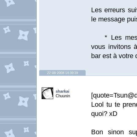
Les erreurs sui
le message pui
* Les messag
vous invitons à
bar est à votre 
22-08-2008 14:39:39
sharkai
[quote=Tsun@d
Chuunin
Lool tu te pre
quoi? xD
Bon sinon supe