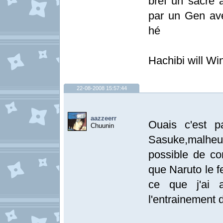
bref un sacré 
par un Gen ave
hé
Hachibi will Win
22-08-2008 15:57:44
aazzeerr
Ouais c'est 
Chuunin
Sasuke,malheure
possible de co
que Naruto le f
ce que j'ai a
l'entrainement 