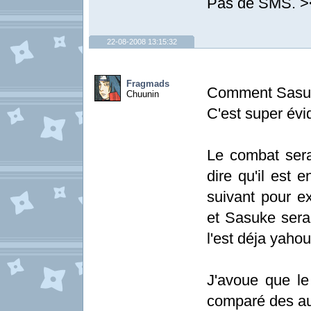
Pas de SMS. >
22-08-2008 13:15:32
Fragmads
Comment Sasuke
Chuunin
C'est super év
Le combat sera
dire qu'il est e
suivant pour e
et Sasuke sera
l'est déja yahou 
J'avoue que le 
comparé des aut