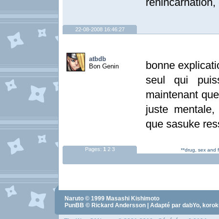
réhincarnation,
22-08-2008 16:46:27
atbdb
bonne explicati
Bon Genin
seul qui puis
maintenant que 
juste mentale, 
que sasuke ress
Pages:
1
2
3
**drug, sex and 
Naruto
© 1999
Masashi Kishimoto
PunBB © Rickard Andersson | Adapté par dabYo, koro