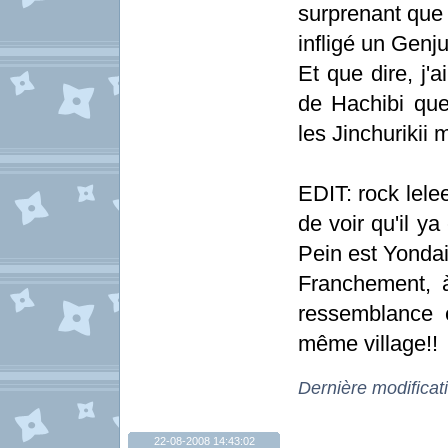
surprenant que 
infligé un Genju
Et que dire, j'a
de Hachibi que
les Jinchurikii m
EDIT: rock lele
de voir qu'il y
Pein est Yondai
Franchement, 
ressemblance 
même village!!
Dernière modificat
22-08-2008 14:43:02