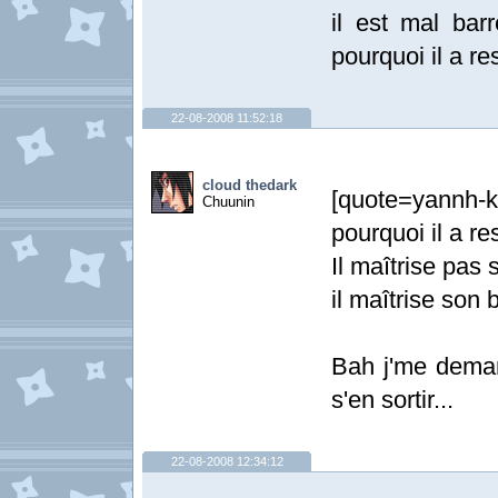
il est mal barr
pourquoi il a r
22-08-2008 11:52:18
cloud thedark
[quote=yannh-k
Chuunin
pourquoi il a r
Il maîtrise pas 
il maîtrise son b
Bah j'me dem
s'en sortir...
22-08-2008 12:34:12