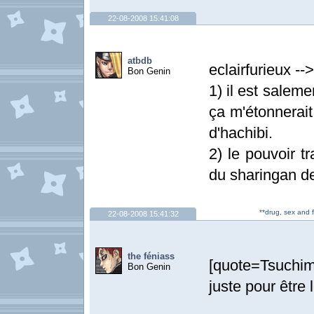
22-08-2008 15:41:08
atbdb
eclairfurieux --
Bon Genin
1) il est saleme
ça m'étonnerait
d'hachibi.
2) le pouvoir t
du sharingan d
**drug, sex and 
22-08-2008 15:41:32
the féniass
[quote=Tsuchim
Bon Genin
juste pour être 