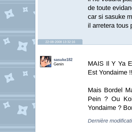
de toute evidanc
car si sasuke me
il arretera tous p
22-08-2008 13:32:16
sasuke182
MAIS Il Y Ya E
Genin
Est Yondaime !!!!!!
Mais Bordel M
Pein ? Ou Ko
Yondaime ? Bordel !
Dernière modifica