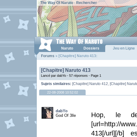
The Way Of Naruto
-
Rechercher
Naruto
Dossiers
Jeu en Ligne
Forums
» [Chapitre] Naruto 413:
[Chapitre] Naruto 413
Lancé par dabYo - 57 réponses -
Page 1
Sujets similaires:
[Chapitre] Naruto 412
,
[Chapitre] Naru
22-08-2008 10:52:02
dabYo
Hop, le der
God Of 3lle
[url=http://www
413[/url][/b]