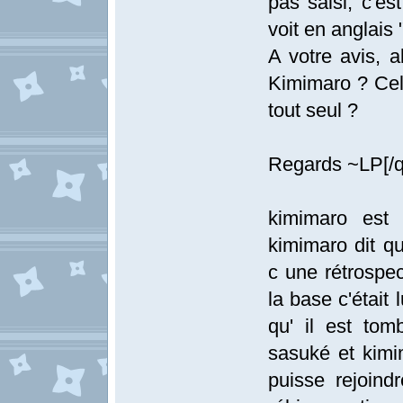
pas saisi, c'est
voit en anglais 
A votre avis, a
Kimimaro ? Celu
tout seul ?
Regards ~LP[/q
kimimaro est 
kimimaro dit q
c une rétrospe
la base c'était
qu' il est to
sasuké et kim
puisse rejoindr