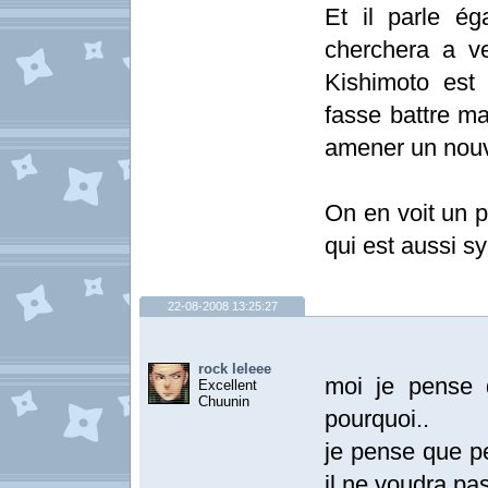
Et il parle ég
cherchera a v
Kishimoto est
fasse battre m
amener un nouv
On en voit un p
qui est aussi s
22-08-2008 13:25:27
rock leleee
moi je pense 
Excellent
Chuunin
pourquoi..
je pense que pe
il ne voudra pas