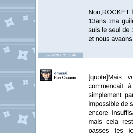
Non,ROCKET les
13ans :ma guil
suis le seul de
et nous avaons
22-08-2008 21:03:49
omesaï
[quote]Mais v
Bon Chuunin
commencait à 
simplement par
impossible de s
encore insuffi
mais cela res
passes tes j