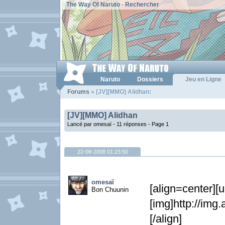
The Way Of Naruto
-
Rechercher
Naruto
Dossiers
Jeu en Ligne
Forums
» [JV][MMO] Alidhan:
[JV][MMO] Alidhan
Lancé par omesaï - 11 réponses -
Page 1
22-08-2008 01:23:50
omesaï
[align=center][u
Bon Chuunin
[img]http://img.
[/align]