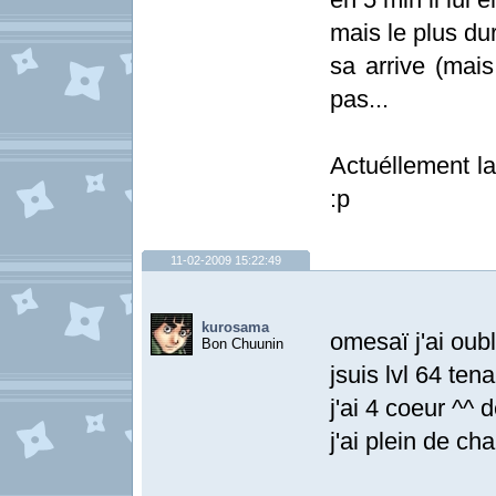
mais le plus du
sa arrive (mai
pas...
Actuéllement la
:p
11-02-2009 15:22:49
kurosama
omesaï j'ai oub
Bon Chuunin
jsuis lvl 64 te
j'ai 4 coeur ^^ 
j'ai plein de c