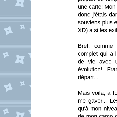
une carte! Mon c
donc j'étais d
souviens plus
XD) a si les exi
Bref, comme l
complet qui a l
de vie avec u
évolution! Fr
départ...
Mais voilà, à f
me gaver... Le
qu'à mon niveau
de mon camp car