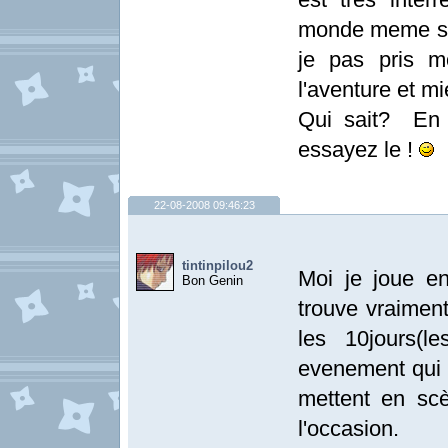
monde meme si j
je pas pris m
l'aventure et m
Qui sait? En t
essayez le !
22-08-2008 09:46:23
tintinpilou2
Moi je joue e
Bon Genin
trouve vraiment
les 10jours(l
evenement qui a
mettent en sc
l'occasion.