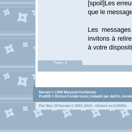
[spoil]Les erre
que le message
Les messages 
invitons à relir
à votre dispositi
Pages:
1
Naruto
© 1999
Masashi Kishimoto
PunBB © Rickard Andersson | Adapté par dabYo, koro
The Way Of Naruto
© 2001-2010 - Généré en 0,0090s