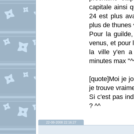
capitale ainsi 
24 est plus av
plus de thunes 
Pour la guilde,
venus, et pour 
la ville y'en 
minutes max "^
[quote]Moi je 
je trouve vraime
Si c'est pas in
? ^^
22-08-2008 22:16:27