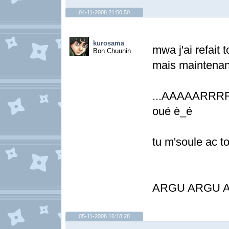
04-11-2008 21:50:50
kurosama
mwa j'ai refait t
Bon Chuunin
mais maintenan 
...AAAAARRRRG
oué è_é
tu m'soule ac t
ARGU ARGU AR
05-11-2008 16:18:28