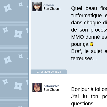
omesaï
Quel beau flo
Bon Chuunin
"Informatique 
dans chaque di
de son proces
MMO donné est d
pour ça
Bref, le sujet 
terreuses...
23-08-2008 00:33:13
helouri972
Bonjour à toi o
Bon Chuunin
J'ai lu ton p
questions.