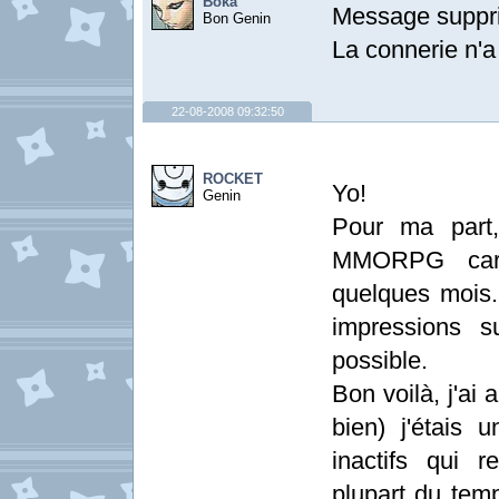
Boka
Message suppr
Bon Genin
La connerie n'a
22-08-2008 09:32:50
ROCKET
Yo!
Genin
Pour ma part
MMORPG car 
quelques mois.
impressions 
possible.
Bon voilà, j'ai 
bien) j'étais 
inactifs qui r
plupart du temp