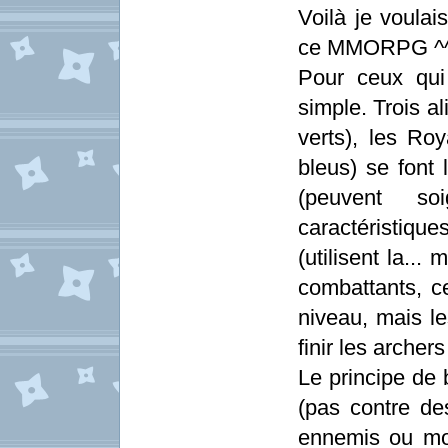
Voilà je voulai
ce MMORPG ^
Pour ceux qui
simple. Trois a
verts), les Roy
bleus) se font 
(peuvent so
caractéristique
(utilisent la...
combattants, c
niveau, mais le
finir les archer
Le principe de 
(pas contre de
ennemis ou mon