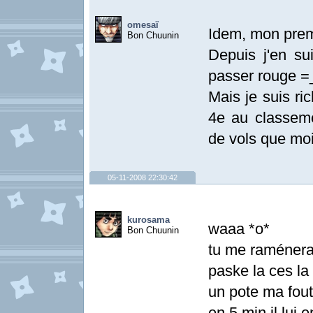
omesaï
Idem, mon premi
Bon Chuunin
Depuis j'en su
passer rouge =
Mais je suis r
4e au classeme
de vols que moi
05-11-2008 22:30:42
kurosama
waaa *o*
Bon Chuunin
tu me raménera 
paske la ces l
un pote ma fout
en 5 min il lui e