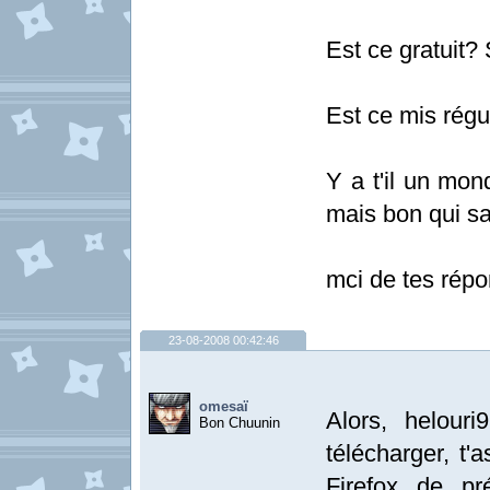
Est ce gratuit?
Est ce mis régu
Y a t'il un mo
mais bon qui sa
mci de tes rép
23-08-2008 00:42:46
omesaï
Alors, helouri
Bon Chuunin
télécharger, t'
Firefox de pr