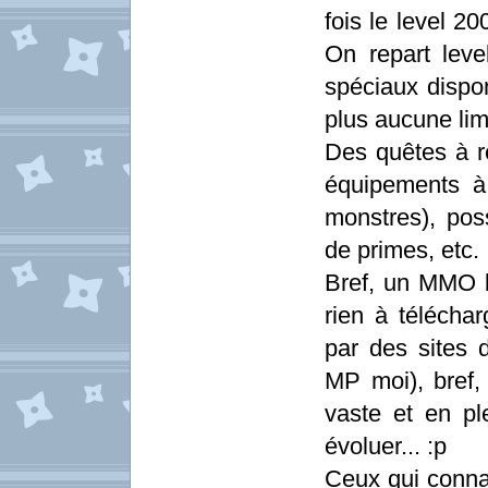
fois le level 20
On repart lev
spéciaux dispon
plus aucune lim
Des quêtes à réa
équipements à 
monstres), poss
de primes, etc.
Bref, un MMO b
rien à télécha
par des sites d
MP moi), bref,
vaste et en pl
évoluer... :p
Ceux qui connai