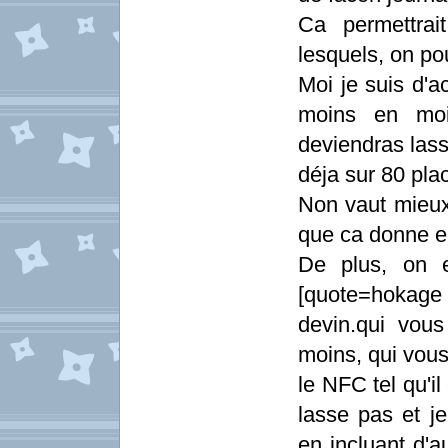
Ca permettrai
lesquels, on pou
Moi je suis d'a
moins en moi
deviendras lass
déja sur 80 plac
Non vaut mieux
que ca donne en
De plus, on 
[quote=hokage 
devin.qui vou
moins, qui vous
le NFC tel qu'i
lasse pas et j
en incluant d'a