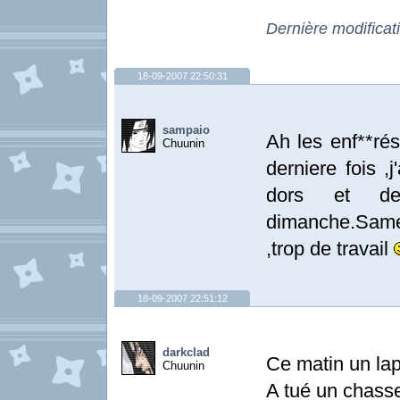
Dernière modifica
18-09-2007 22:50:31
sampaio
Ah les enf**rés
Chuunin
derniere fois ,
dors et de
dimanche.Same
,trop de travail
18-09-2007 22:51:12
darkclad
Ce matin un lap
Chuunin
A tué un chass