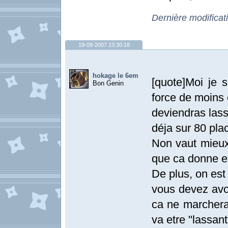
Dernière modifica
19-09-2007 13:30:18
hokage le 6em
[quote]Moi je s
Bon Genin
force de moins
deviendras lass
déja sur 80 plac
Non vaut mieux
que ca donne en
De plus, on es
vous devez avoi
ca ne marchera
va etre "lassan