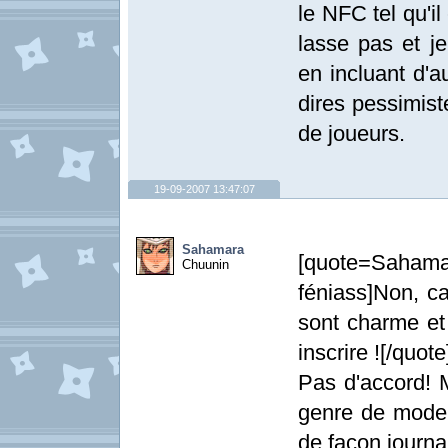
le NFC tel qu'i
lasse pas et j
en incluant d'a
dires pessimist
de joueurs.
19-09-2007 13:47:07
Sahamara
[quote=Sahama
Chuunin
féniass]Non, ca
sont charme et 
inscrire ![/quote
Pas d'accord! M
genre de mode 
de facon journal