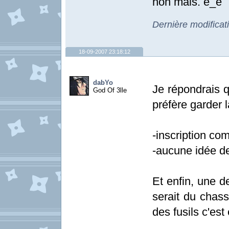
non mais. è_é
Dernière modificat
18-09-2007 23:18:12
dabYo
Je répondrais q
God Of 3lle
préfère garder l
-inscription co
-aucune idée de
Et enfin, une de
serait du chass
des fusils c'est