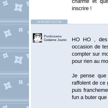
charme et que
inscrire !
19-09-2007 12:17:36
Punkosama
HO HO , des 
Godaime Jounin
occasion de te
compter sur mo
pour rien au m
Je pense que 
raffolent de ce
puis francheme
fun a buter que