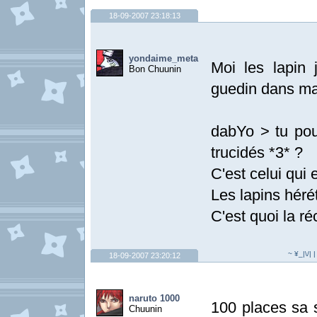
18-09-2007 23:18:13
yondaime_meta
Moi les lapin 
Bon Chuunin
guedin dans ma
dabYo > tu pou
trucidés *3* ?
C'est celui qui 
Les lapins héré
C'est quoi la r
~ ¥_|\/| 
18-09-2007 23:20:12
naruto 1000
100 places sa s
Chuunin