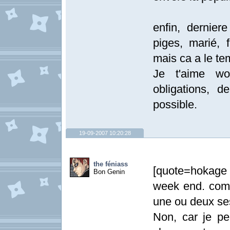
enfin, dernier
piges, marié, f
mais ca a le t
Je t'aime won
obligations, d
possible.
19-09-2007 10:20:28
the féniass
[quote=hokage
Bon Genin
week end. com
une ou deux ses
Non, car je pe