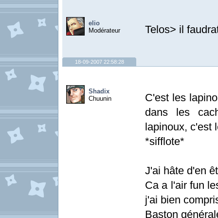
elio
Telos> il faudr
Modérateur
18-09-2007 22:58:28
Shadix
C'est les lapin
Chuunin
dans les cach
lapinoux, c'est
*sifflote*
J'ai hâte d'en ê
Ca a l'air fun le
j'ai bien compris
Baston général