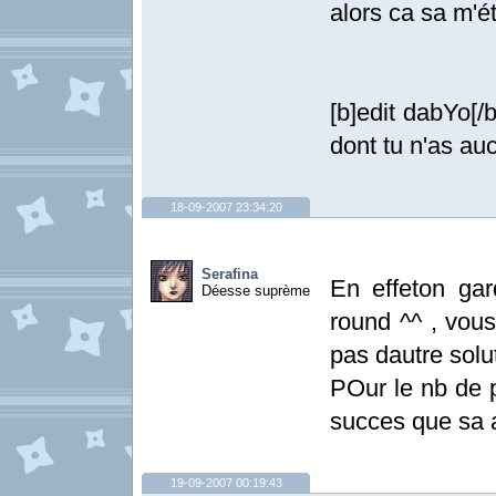
alors ca sa m'é
[b]edit dabYo[/
dont tu n'as au
18-09-2007 23:34:20
Serafina
En effeton gar
Déesse suprème
round ^^ , vous
pas dautre solut
POur le nb de p
succes que sa a
19-09-2007 00:19:43