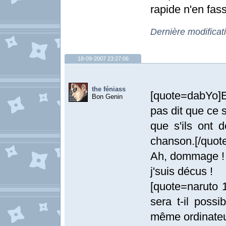
rapide n'en fas
Dernière modificat
18-09-2007 23:27:06
the féniass
[quote=dabYo]Et
Bon Genin
pas dit que ce 
que s'ils ont d
chanson.[/quote
Ah, dommage !
j'suis décus !
[quote=naruto 
sera t-il possi
même ordinateu