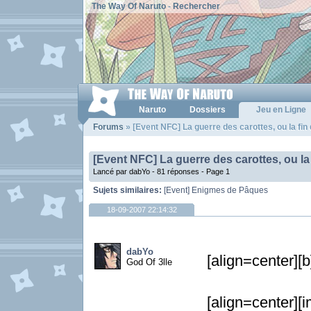
The Way Of Naruto
-
Rechercher
Naruto
Dossiers
Jeu en Ligne
Forums
» [Event NFC] La guerre des carottes, ou la fin 
[Event NFC] La guerre des carottes, ou la 
Lancé par dabYo - 81 réponses -
Page 1
Sujets similaires:
[Event] Enigmes de Pâques
18-09-2007 22:14:32
dabYo
[align=center][
God Of 3lle
[align=center][