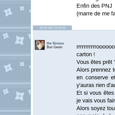
Enfin des PNJ
(marre de me fa
18-09-2007 22:59:55
the féniass
rrrrrrrrrrroo
Bon Genin
carton !
Vous êtes prêt 
Alors prennez t
en conserve et
y'auras rien d'
Et si vous êtes
je vais vous fair
Alors soyez tou