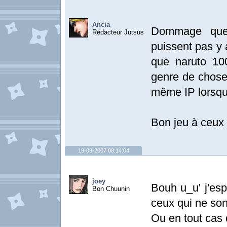
Ancia
Dommage que
Rédacteur Jutsus
puissent pas y 
que naruto 10
genre de choses
même IP lorsqu
Bon jeu à ceux 
19-09-2007 08:14:04
joey
Bouh u_u' j'esp
Bon Chuunin
ceux qui ne son
Ou en tout cas 