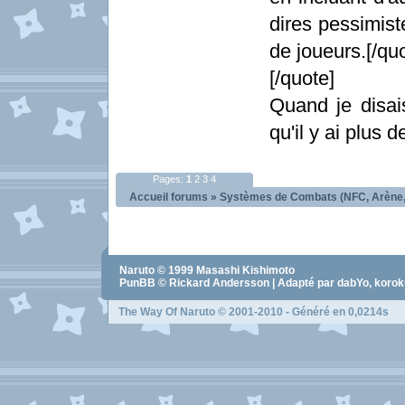
dires pessimist
de joueurs.[/qu
[/quote]
Quand je disais
qu'il y ai plus 
Pages:
1
2
3
4
Accueil forums
»
Systèmes de Combats (NFC, Arène,
Naruto
© 1999
Masashi Kishimoto
PunBB © Rickard Andersson | Adapté par dabYo, koro
The Way Of Naruto
© 2001-2010 - Généré en 0,0214s