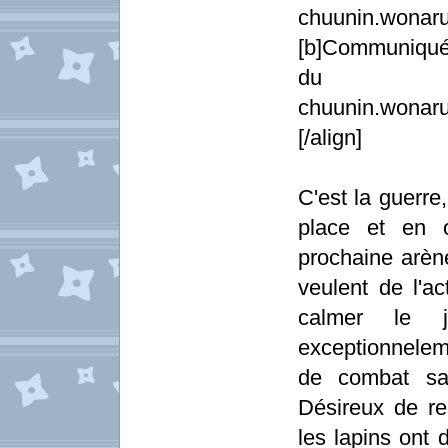
chuunin.wonaru
[b]Communiqué
du NFC.[
chuunin.wonaru
[/align]
C'est la guerre
place et en o
prochaine arène
veulent de l'a
calmer le 
exceptionneleme
de combat sa
Désireux de re
les lapins ont 