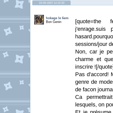
19-09-2007 12:22:33
hokage le 6em
[quote=the f
Bon Genin
j'enrage.sui
hasard.pour
sessions/jour d
Non, car je pe
charme et que
inscrire ![/quote
Pas d'accord! M
genre de mode 
de facon journal
Ca permettrai
lesquels, on pou
Et je présume