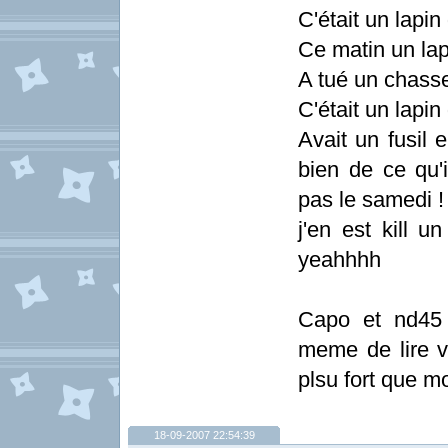
C'était un lapin
Ce matin un lap
A tué un chass
C'était un lapin
Avait un fusil
bien de ce qu'i
pas le samedi !
j'en est kill u
yeahhhh
Capo et nd45 
meme de lire v
plsu fort que mo
18-09-2007 22:54:39