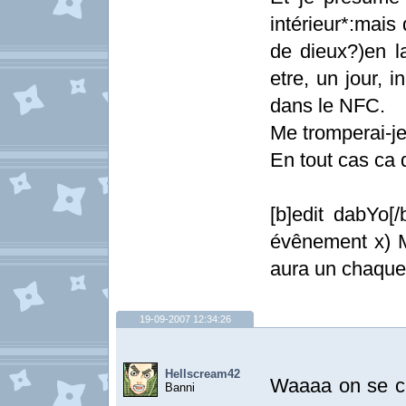
intérieur*:mais
de dieux?)en l
etre, un jour, 
dans le NFC.
Me tromperai-j
En tout cas ca 
[b]edit dabYo[
évênement x) Ma
aura un chaque
19-09-2007 12:34:26
Hellscream42
Waaaa on se cr
Banni