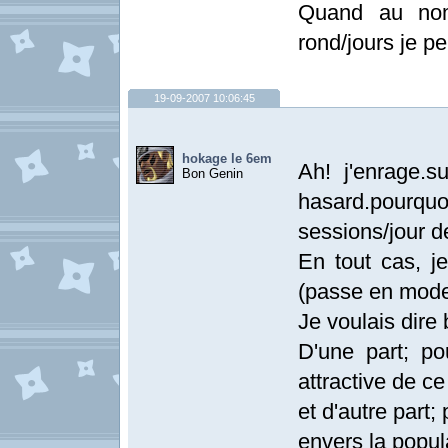
Quand au nom
rond/jours je pe
19-09-2007 10:06:45
hokage le 6em
Ah! j'enrage.
Bon Genin
hasard.pour
sessions/jour d
En tout cas, j
(passe en mode 
Je voulais dire 
D'une part; po
attractive de ce 
et d'autre part;
envers la popul