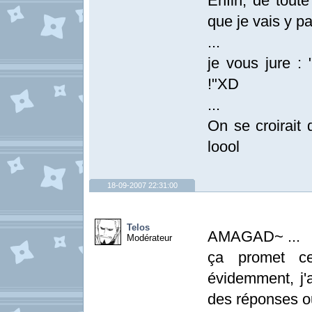
Enfin, de toute 
que je vais y par
...
je vous jure : 
!"XD
...
On se croirait
loool
18-09-2007 22:31:00
Telos
AMAGAD~ ...
Modérateur
ça promet ce
évidemment, j'
des réponses o