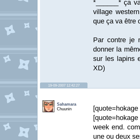
*______* ça va
village wester
que ça va être 
Par contre je 
donner la même
sur les lapins 
XD)
19-09-2007 12:42:27
Sahamara
[quote=hoka
Chuunin
[quote=hokage
week end. com
une ou deux ses