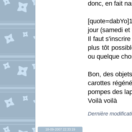
donc, en fait na
[quote=dabYo]
jour (samedi et
Il faut s'inscrir
plus tôt possi
ou quelque cho
Bon, des objets
carottes régéné
pompes des lap
Voilà voilà
Dernière modificat
18-09-2007 22:33:19