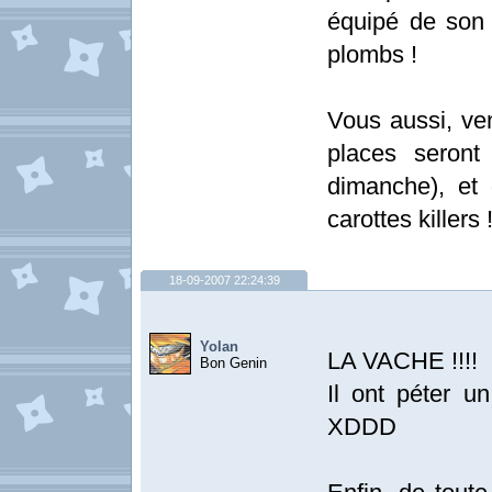
équipé de son 
plombs !
Vous aussi, ve
places seront
dimanche), et 
carottes killers 
18-09-2007 22:24:39
Yolan
LA VACHE !!!!
Bon Genin
Il ont péter u
XDDD