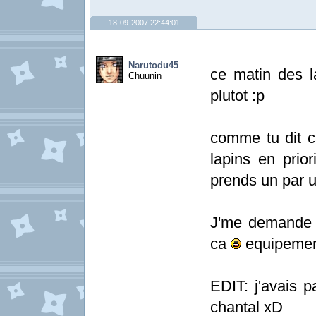
18-09-2007 22:44:01
Narutodu45
ce matin des l
Chuunin
plutot :p
comme tu dit 
lapins en prior
prends un par u
J'me demande 
ca
equipement
EDIT: j'avais p
chantal xD