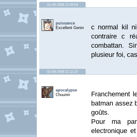
01-09-2008 21:08:04
puissance
c normal kil n
Excellent Genin
contraire c r
combattan. Si
plusieur foi, cas
01-09-2008 21:11:23
apocalypse
Franchement le 
Chuunin
batman assez b
goûts.
Pour ma par
electronique et