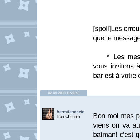
[spoil]Les erre
que le message
* Les messag
vous invitons à
bar est à votre d
02-09-2008 11:21:42
hermitepanete
Bon moi mes po
Bon Chuunin
viens on va a
batman! c'est q