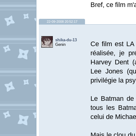
Bref, ce film m
22-09-2008 20:52:17
shika-du-13
Ce film est LA
Genin
réalisée, je p
Harvey Dent (
Lee Jones (qu
privilégie la ps
Le Batman de 
tous les Batma
celui de Michae
Mais le clou du