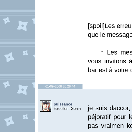
[spoil]Les erre
que le message
* Les messag
vous invitons à
bar est à votre d
01-09-2008 20:28:44
puissance
je suis daccor,
Excellent Genin
péjoratif pour 
pas vraimen koi