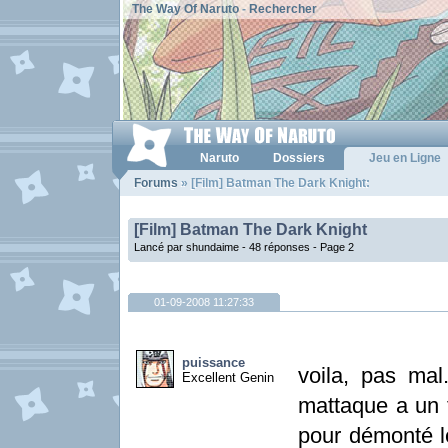
The Way Of Naruto
-
Rechercher
Naruto
Dossiers
Jeu en Ligne
Forums
» [Film] Batman The Dark Knight:
[Film] Batman The Dark Knight
Lancé par shundaime - 48 réponses -
Page 2
01-09-2008 11:27:33
puissance
voila, pas mal
Excellent Genin
mattaque a un f
pour démonté le