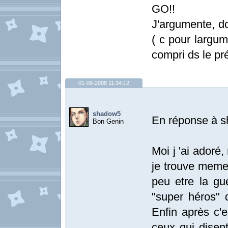
GO!!
J'argumente, dc
( c pour largum
compri ds le p
01-09-2008 11:34:12
shadow5
En réponse à 
Bon Genin
Moi j 'ai adoré,
je trouve meme 
peu etre la gu
"super héros" q
Enfin après c'e
ceux qui disen