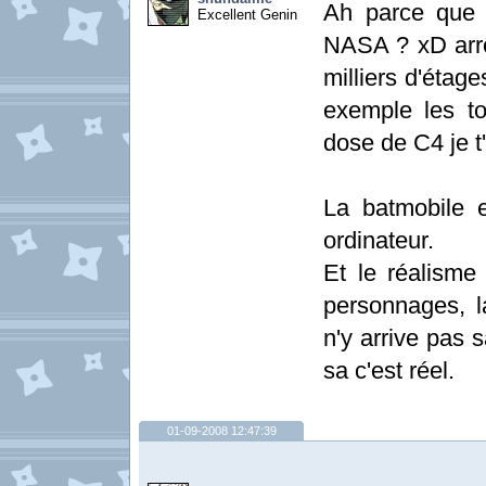
Ah parce que 
Excellent Genin
NASA ? xD arrêt
milliers d'étag
exemple les t
dose de C4 je t
La batmobile e
ordinateur.
Et le réalisme
personnages, la
n'y arrive pas s
sa c'est réel.
01-09-2008 12:47:39