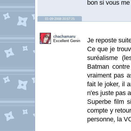
bon si vous me d
01-09-2008 20:57:25
chachamaru
Je reposte sui
Excellent Genin
Ce que je trouv
suréalisme (l
Batman contre l
vraiment pas a
fait le joker, il
n'es juste pas 
Superbe film si
compte y retou
personne, la V