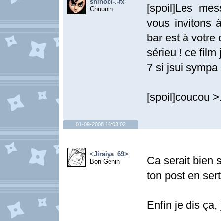
shinobi-.-fx
[spoil]Les me
Chuunin
vous invitons à
bar est à votre d
sérieu ! ce film 
7 si jsui sympa
[spoil]coucou >.
01-09-2008 16:03:02
<Jiraiya_69>
Ca serait bien 
Bon Genin
ton post en sert
Enfin je dis ça, 