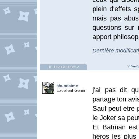
plein d'effets s
mais pas abus
questions sur 
apport philosop
Dernière modifica
Vi Veri 
01-09-2008 11:38:12
shundaime
j'ai pas dit qu
Excellent Genin
partage ton avis
Sauf peut etre
le Joker sa peut
Et Batman est
héros les plus