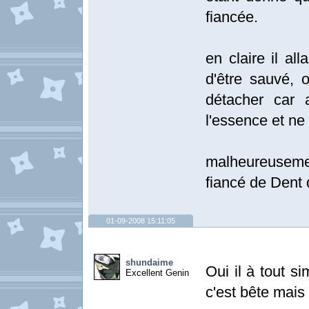
fiancée.
en claire il al
d'être sauvé, 
détacher car 
l'essence et n
malheureusemen
fiancé de Dent q
01-09-2008 15:11:05
shundaime
Oui il à tout s
Excellent Genin
c'est bête mais