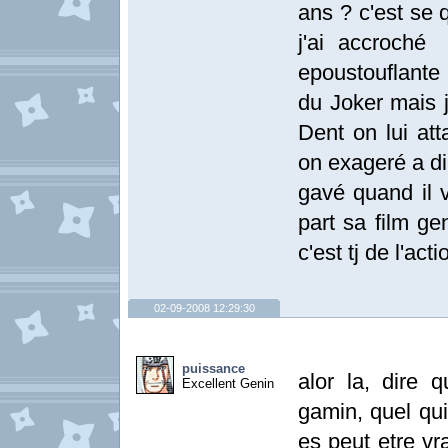
ans ? c'est se 
j'ai accroché
epoustouflante 
du Joker mais j
Dent on lui atta
on exageré a di
gavé quand il 
part sa film ge
c'est tj de l'ac
02-09-2008 12:29:30
puissance
alor la, dire 
Excellent Genin
gamin, quel quil
es peut etre vr