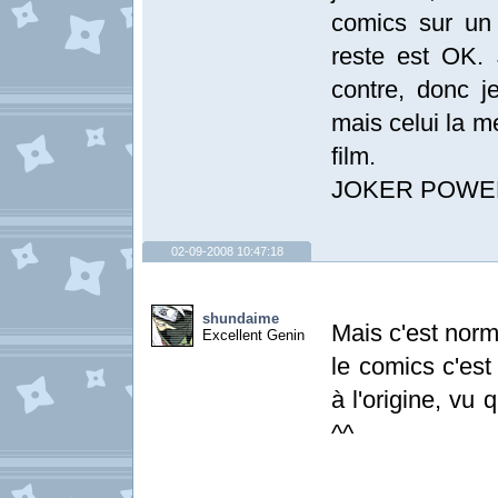
comics sur un
reste est OK.
contre, donc 
mais celui la me
film.
JOKER POWER 
02-09-2008 10:47:18
shundaime
Mais c'est norm
Excellent Genin
le comics c'est
à l'origine, vu
^^