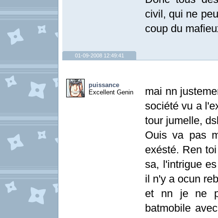
civil, qui ne pe
coup du mafieux
01-09-2008 12:49:41
puissance
mai nn justemen
Excellent Genin
société vu a l'
tour jumelle, dsl
Ouis va pas m
exésté. Ren toi
sa, l'intrigue 
il n'y a ocun r
et nn je ne p
batmobile avec