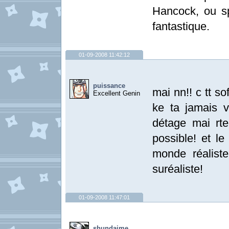
Hancock, ou sp
fantastique.
01-09-2008 11:42:12
puissance
mai nn!! c tt so
Excellent Genin
ke ta jamais v
détage mai rt
possible! et l
monde réalist
suréaliste!
01-09-2008 11:47:01
shundaime