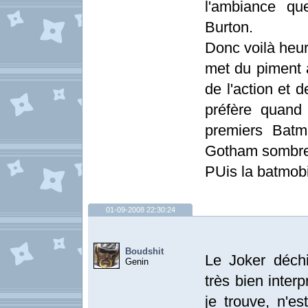
l'ambiance qu
Burton.
Donc voilà heu
met du piment à
de l'action et d
préfère quand 
premiers Batm
Gotham sombre 
PUis la batmobi
01-09-2008 22:30:24
Boudshit
Le Joker déchir
Genin
très bien inter
je trouve, n'