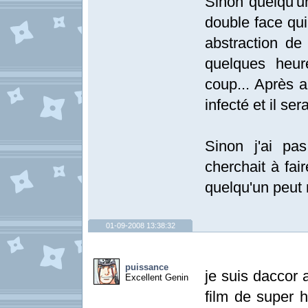
Sinon quelqu'un
double face qui 
abstraction de 
quelques heur
coup... Après a
infecté et il ser
Sinon j'ai pa
cherchait à fai
quelqu'un peut 
01-09-2008 13:38:32
puissance
je suis daccor a
Excellent Genin
film de super 