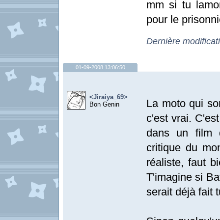
mm si tu lamor
pour le prisonni
Dernière modificat
01-09-2008 13:06:50
<Jiraiya_69>
La moto qui sor
Bon Genin
c'est vrai. C'es
dans un film 
critique du mo
réaliste, faut 
T'imagine si Ba
serait déjà fait 