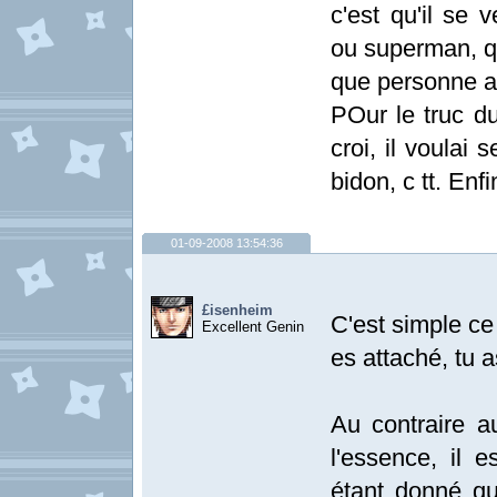
c'est qu'il se 
ou superman, qu
que personne a
POur le truc du
croi, il voulai
bidon, c tt. Enf
01-09-2008 13:54:36
£isenheim
C'est simple ce 
Excellent Genin
es attaché, tu as
Au contraire a
l'essence, il e
étant donné qu'