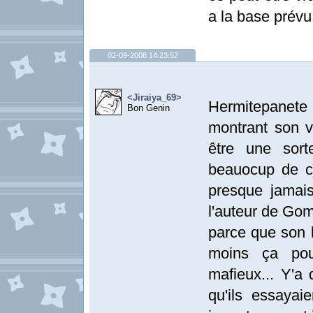
a la base prévu 
02-09-2008 14:23:52
<Jiraiya_69>
Hermitepanet
Bon Genin
montrant son v
être une sor
beauocup de ch
presque jamais
l'auteur de Gom
parce que son b
moins ça pou
mafieux... Y'a 
qu'ils essaya