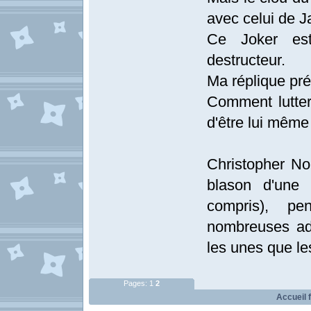
avec celui de J
Ce Joker est
destructeur.
Ma réplique p
Comment lutter 
d'être lui même 
Christopher Nol
blason d'une 
compris), pen
nombreuses ada
les unes que le
Pages:
1
2
Accueil 