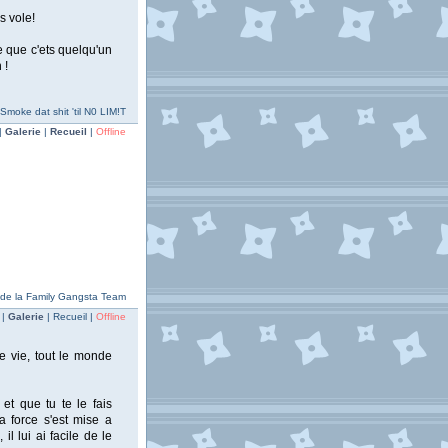
es vole!
e que c'ets quelqu'un
 !
oke dat shit 'til N0 LIM!T
|
Galerie
|
Recueil
|
Offline
 de la Family Gangsta Team
 |
Galerie
| Recueil |
Offline
de vie, tout le monde
et que tu te le fais
a force s'est mise a
l lui ai facile de le