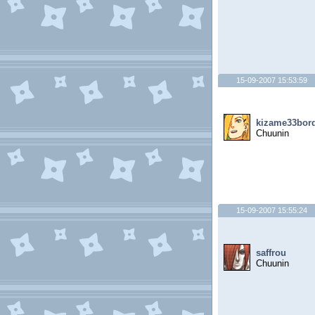
15-09-2007 15:53:59
kizame33bor
Chuunin
15-09-2007 15:55:24
saffrou
Chuunin