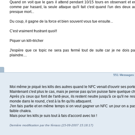
Quand on voit que le gars il attend pendant 10/15 tours en observant et e
comme par hasard, la seule attaque qu'il fait c'est quand l'un des deux au
presque mort...
Du coup, il gagne de la force et bien souvent vous tue ensuite...
C'est vraiment frustrant quoi!!
Piquer un kill=tricher
J'espère que ce topic ne sera pas fermé tout de suite car je ne dois p
plaindre....
551 Messages 
Moi même je piqué les kills des autres quand le NFC venait d'ouvrir ses port
Maintenant c'est plus le cas, mais je pense pas qu'on puisse faire quelque c
Aprés y'a ceux qui font de l'anti-jeux, ils restent neutre jusqu'à ce qu'il ne 
monde dans le round, c'est à la fin qu'ils attaquent.
J'en fais partie et en même temps si on veut gagner un NFC un jour on a pa
faible chakra.
Mais pour les kills je suis tout à fais d'accord avec toi !
Dernière modification par the féniass (15-09-2007 15:18:17)