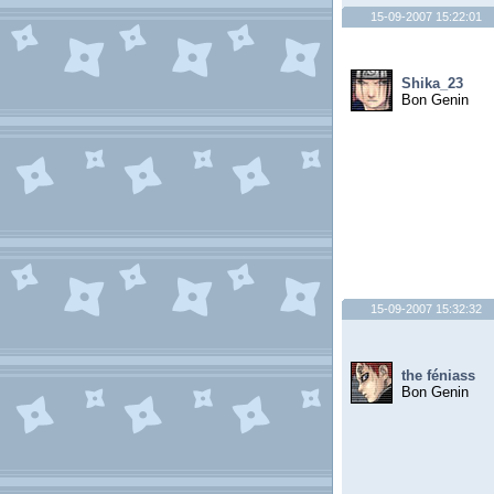
15-09-2007 15:22:01
Shika_23
Bon Genin
15-09-2007 15:32:32
the féniass
Bon Genin