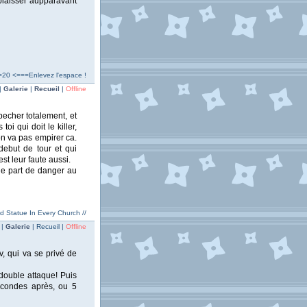
 blaisser aupparavant
p=20 <===Enlevez l'espace !
|
Galerie
|
Recueil
|
Offline
pecher totalement, et
oi qui doit le killer,
on va pas empirer ca.
debut de tour et qui
st leur faute aussi.
ne part de danger au
ed Statue In Every Church //
 |
Galerie
| Recueil |
Offline
, qui va se privé de
 double attaque! Puis
secondes après, ou 5