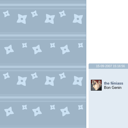
15-09-2007 15:16:56
the féniass
Bon Genin