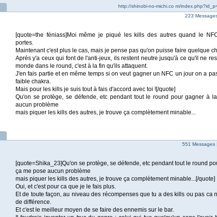
http://shinobi-no-michi.co m/index.php?id_
223 Messages 
[quote=the féniass]Moi même je piqué les kills des autres quand le NFC
portes.
Maintenant c'est plus le cas, mais je pense pas qu'on puisse faire quelque c
Aprés y'a ceux qui font de l'anti-jeux, ils restent neutre jusqu'à ce qu'il ne 
monde dans le round, c'est à la fin qu'ils attaquent.
J'en fais partie et en même temps si on veut gagner un NFC un jour on a pa
faible chakra.
Mais pour les kills je suis tout à fais d'accord avec toi ![/quote]
Qu'on se protège, se défende, etc pendant tout le round pour gagner à la
aucun problème
mais piquer les kills des autres, je trouve ça complètement minable...
551 Messages 
[quote=Shika_23]Qu'on se protège, se défende, etc pendant tout le round pour
ça me pose aucun problème
mais piquer les kills des autres, je trouve ça complètement minable...[/quote]
Oui, et c'est pour ca que je le fais plus.
Et de toute façon, au niveau des récompenses que tu a des kills ou pas ca 
de différence.
Et c'est le meilleur moyen de se faire des ennemis sur le bar.