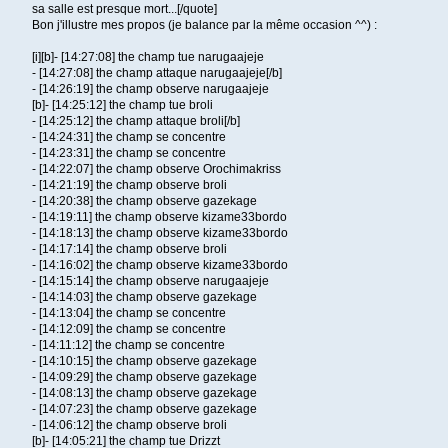
sa salle est presque mort...[/quote]
Bon j'illustre mes propos (je balance par la même occasion ^^) :
[i][b]- [14:27:08] the champ tue narugaajeje
- [14:27:08] the champ attaque narugaajeje[/b]
- [14:26:19] the champ observe narugaajeje
[b]- [14:25:12] the champ tue broli
- [14:25:12] the champ attaque broli[/b]
- [14:24:31] the champ se concentre
- [14:23:31] the champ se concentre
- [14:22:07] the champ observe Orochimakriss
- [14:21:19] the champ observe broli
- [14:20:38] the champ observe gazekage
- [14:19:11] the champ observe kizame33bordo
- [14:18:13] the champ observe kizame33bordo
- [14:17:14] the champ observe broli
- [14:16:02] the champ observe kizame33bordo
- [14:15:14] the champ observe narugaajeje
- [14:14:03] the champ observe gazekage
- [14:13:04] the champ se concentre
- [14:12:09] the champ se concentre
- [14:11:12] the champ se concentre
- [14:10:15] the champ observe gazekage
- [14:09:29] the champ observe gazekage
- [14:08:13] the champ observe gazekage
- [14:07:23] the champ observe gazekage
- [14:06:12] the champ observe broli
[b]- [14:05:21] the champ tue Drizzt