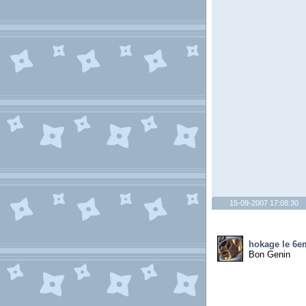
15-09-2007 17:08:30
hokage le 6e
Bon Genin