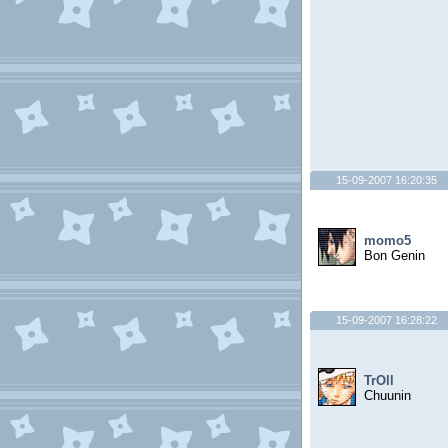
15-09-2007 16:20:35
momo5
Bon Genin
15-09-2007 16:28:22
TrOll
Chuunin