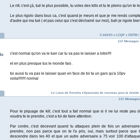
Le nfc c'est çà, tué le plus possible, tu voles des kills et tu te pleins qu'on te l
Le plus rigolo dans tous ca, c'est quand je meurs et que je me rends compt
d'autre qui ma tué ( et pas celui qui c'est déchainé sur moi), bah je rigole bien
C-4403© x LCQP x ODTM / Sm
110 Messages 
c'est normal qu'on va le tuer car tu va pas le laisser a lotre!!!!
do
et en plus presque tus le monde fais .
toi aussi tu va pas le laisser quan en face de toi ta un gars qu'a 10pv
voila!!!!!!!! normal
Le Lotus de Konoha s'épanouira de nouveau pour la victoire
131 Messages
Pour le piquage de kill, c'est tout a fait normal que si il ne lui reste peu 
voudra te le prendre, c'est a toi de faire attention.
Par contre, c'est decevant quand tu attaques plein de fois un adversaire 
prendre, non pas parce que on te l'a pris, oui, mais surtout parce que t
descendre dans les 40 et que un autre adversaire a 75 voir 100 d'attaque, i