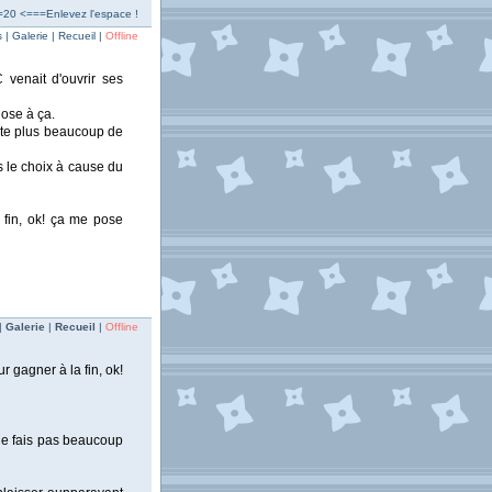
p=20 <===Enlevez l'espace !
| Galerie | Recueil |
Offline
 venait d'ouvrir ses
hose à ça.
reste plus beaucoup de
s le choix à cause du
 fin, ok! ça me pose
|
Galerie
|
Recueil
|
Offline
 gagner à la fin, ok!
ne fais pas beaucoup