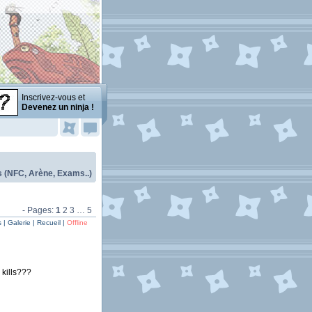
Inscrivez-vous et
Devenez un ninja !
(NFC, Arène, Exams..)
- Pages:
1
2
3
…
5
| Galerie | Recueil |
Offline
 kills???