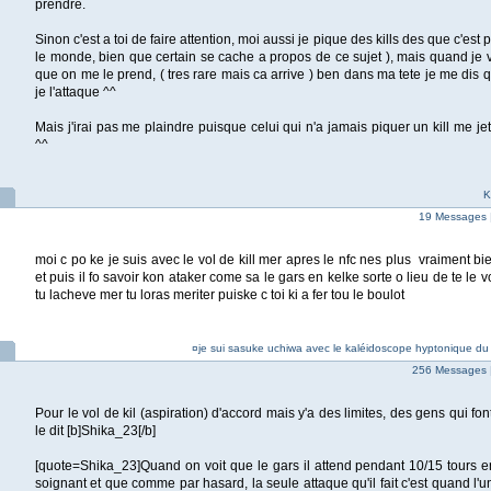
prendre.
Sinon c'est a toi de faire attention, moi aussi je pique des kills des que c'est
le monde, bien que certain se cache a propos de ce sujet ), mais quand je vou
que on me le prend, ( tres rare mais ca arrive ) ben dans ma tete je me dis q
je l'attaque ^^
Mais j'irai pas me plaindre puisque celui qui n'a jamais piquer un kill me jet
^^
K
19 Messages 
moi c po ke je suis avec le vol de kill mer apres le nfc nes plus vraiment bi
et puis il fo savoir kon ataker come sa le gars en kelke sorte o lieu de te le voler
tu lacheve mer tu loras meriter puiske c toi ki a fer tou le boulot
¤je sui sasuke uchiwa avec le kaléidoscope hyptonique du s
256 Messages 
Pour le vol de kil (aspiration) d'accord mais y'a des limites, des gens qui fo
le dit [b]Shika_23[/b]
[quote=Shika_23]Quand on voit que le gars il attend pendant 10/15 tours e
soignant et que comme par hasard, la seule attaque qu'il fait c'est quand l'