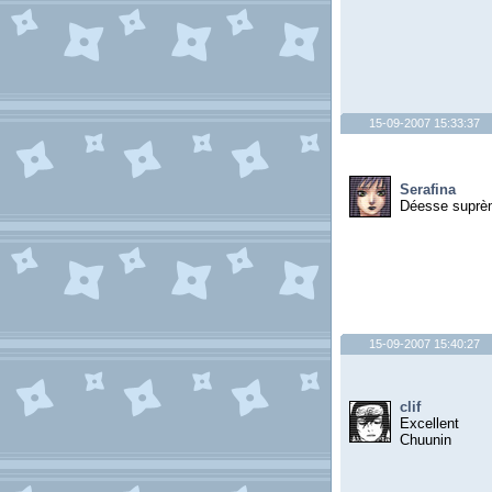
15-09-2007 15:33:37
Serafina
Déesse suprè
15-09-2007 15:40:27
clif
Excellent
Chuunin