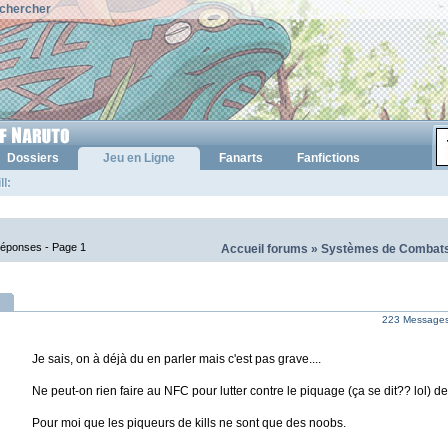
chercher
Dossiers
Jeu en Ligne
Fanarts
Fanfictions
l:
réponses -
Page 1
Accueil forums
»
Systèmes de Combats 
223 Messages 
Je sais, on à déjà du en parler mais c'est pas grave....
Ne peut-on rien faire au NFC pour lutter contre le piquage (ça se dit?? lol) de
Pour moi que les piqueurs de kills ne sont que des noobs.