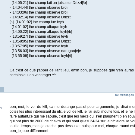
- [14:05:21] the champ fait un jutsu sur Drizzt[/b]
- [14:04:44] the champ observe broli
- [14:03:06] the champ observe broli
- [14:02:14] the champ observe Drizzt
[b]- [14:01:02] the champ tue teyh
- [14:01:02] the champ attaque teyh
- [14:00:22] the champ attaque teyh[/b]
- [13:59:27] the champ observe teyh
- [13:58:05] the champ observe Drizzt
- [13:57:05] the champ observe teyh
- [13:56:03] the champ observe narugaajeje
- [13:55:09] the champ observe teyh[/i]
Ca c'est ce que j'appel de l'anti jeu, enfin bon, je suppose que y'en auras
certains qui doivent rager ^^
60 Messages 
ben, moi, le vol de kill, ca me derange pas.et pour argumenté, je dirai m
m
cotés les plus interessant du nfc.le vol de kill, je l'ai subi moulte fois, et je
faire autant.ce qui me saoule, c'est que les mecs qui s'en plaignent(bien sou
qui ont plus de 2000 de chakra et qui sont quasi 24/24 sur le nfc.alors, le vol d
tout le temps, mais je crache pas dessus.et puis pour moi, chaque round est 
ben, je joue différement.