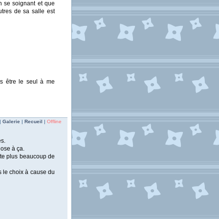
n se soignant et que
tres de sa salle est
as être le seul à me
|
Galerie
|
Recueil
|
Offline
es.
hose à ça.
reste plus beaucoup de
s le choix à cause du