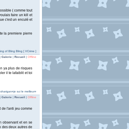
 possible ( comme tout
lais faire un kill et
ue c'est un enculé et
te la premiere pierre
ing of Bling Bling [ VCrime ]
|
Galerie
|
Recueil
|
Offline
en ya plus de risques
 il te lafaiblit et toi
harigan¤je sui le meilleur¤
|
Galerie
|
Recueil
|
Offline
nt de l'anti jeu comme
n observant et en se
un des deux autres de