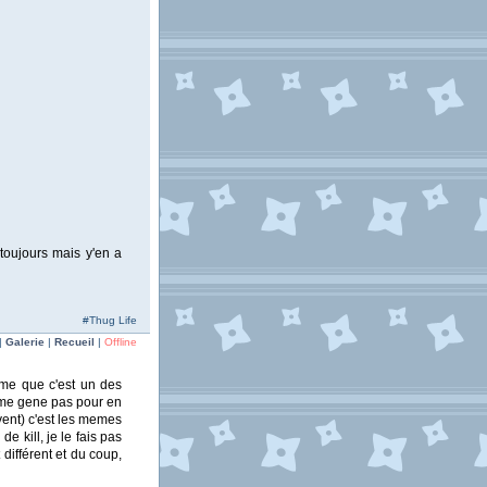
 toujours mais y'en a
#Thug Life
|
Galerie
|
Recueil
|
Offline
eme que c'est un des
 ne me gene pas pour en
vent) c'est les memes
e kill, je le fais pas
différent et du coup,