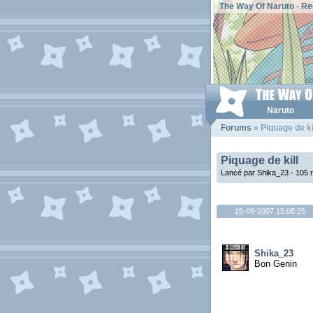
The Way Of Naruto
-
Re
Naruto
Forums
» Piquage de kil
Piquage de kill
Lancé par Shika_23 - 105 
15-09-2007 15:08:25
Shika_23
Bon Genin