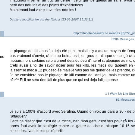
Il faudrais inventer un truc du genre : celui qui tue quelqu'un sans l'avoir
perd des nerutos et des points d'expériences.
Maintenant faut voir ça avec les admins !
Dernière modification par the féniass (15-09-2007 15:33:11)
http://shinobi-no-michi.co m/index.php?id_
3206 Messages 
le piquage de kill abusif a deja été puni, mais il n'y a aucun moyen de l'em
pas vraiment d'envie, c'ets trop bete aussi, en gros tu attaque et obligé c'ets t
me
mouais, non, certains se plaignent deja du peu d'interet strategique au nfc, 
C'ets aussi a toi de savoir doser pour tes kills, les mecs qui tappent en 
laissent le mec a 12 pv, desolée mais je vais pas me gener de les prendre, c'e
Je ne considere pas le piquage de kill comme de l'anti jeu mais comme u
nfc ^^ Et il ne sera rien fait de plus que ce qui est deja fait je pense.
// I Want My Life-Siz
86 Messages
Je suis à 100% d'accord avec Serafina. Quand on voit un gars a 30 - de pv
l'attaquer?
Certains disent que c'est de la triche, bah mon gars, c'est fais pour çà les
après faut avoir la stratégie contre ce genre de chose, attaque 10-15 
secondes avant le temps répartit.