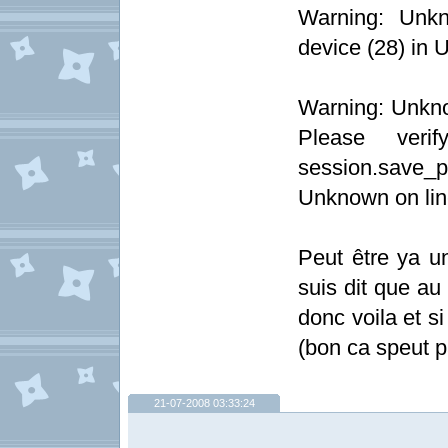
Warning: Unkn
device (28) in 
Warning: Unknow
Please veri
session.save_
Unknown on lin
Peut être ya u
suis dit que au
donc voila et si
(bon ca speut p
21-07-2008 03:33:24