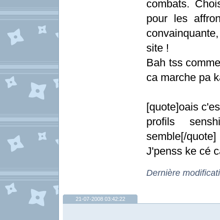
combats. Chois
pour les affro
convainquante
site !
Bah tss comme 
ca marche pa ka
[quote]oais c'es
profils sen
semble[/quote]
J'penss ke cé c
Dernière modificat
21-07-2008 03:42:22