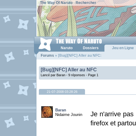
The Way Of Naruto
-
Rechercher
Naruto
Dossiers
Jeu en Ligne
Forums
» [Bug][NFC] Aller au NFC:
[Bug][NFC] Aller au NFC
Lancé par Baran - 9 réponses -
Page 1
21-07-2008 03:28:26
Baran
Je n'arrive pas
Nidaime Jounin
firefox et part