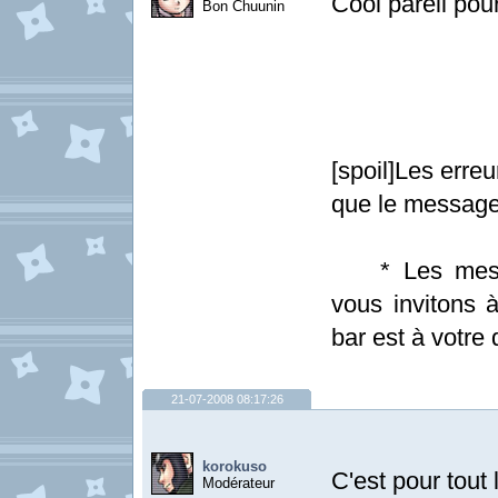
Cool pareil pou
Bon Chuunin
[spoil]Les erre
que le message
* Les messag
vous invitons à
bar est à votre d
21-07-2008 08:17:26
korokuso
C'est pour tout
Modérateur