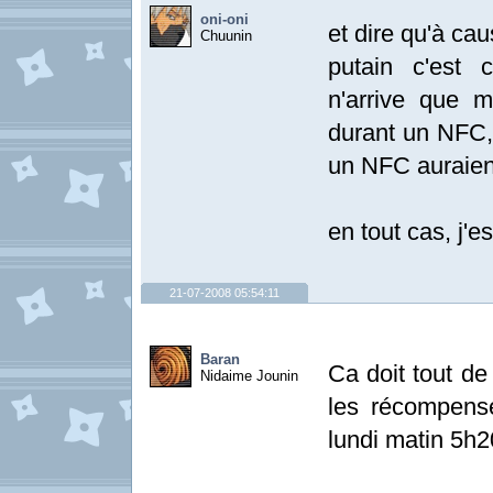
oni-oni
et dire qu'à cau
Chuunin
putain c'est
n'arrive que m
durant un NFC, 
un NFC auraient 
en tout cas, j'e
21-07-2008 05:54:11
Baran
Ca doit tout de
Nidaime Jounin
les récompens
lundi matin 5h2