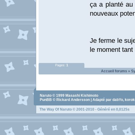
ça a planté au
nouveaux potent
Je ferme le suj
le moment tant 
Pages:
1
Accueil forums
»
Sy
Naruto
© 1999
Masashi Kishimoto
PunBB © Rickard Andersson | Adapté par dabYo, koro
The Way Of Naruto
© 2001-2010 - Généré en 0,0125s