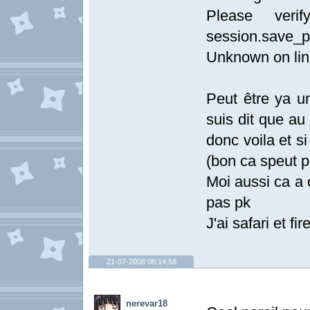
Please veri
session.save_
Unknown on lin
Peut être ya u
suis dit que au
donc voila et si
(bon ca speut p
Moi aussi ca a
pas pk
J'ai safari et f
21-07-2008 08:14:58
nerevar18