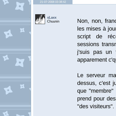
21-07-2008 03:38:42
sLaxx
Non, non, fran
Chuunin
les mises à jou
script de ré
sessions trans
j'suis pas un
apparement c'qu
Le serveur ma
dessus, c'est j
que "membre" (
prend pour des 
"des visiteurs".