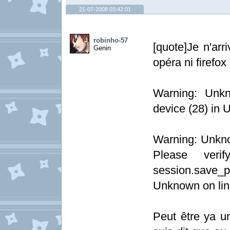
21-07-2008 03:42:01
robinho-57
[quote]Je n'ar
Genin
opéra ni firefo
Warning: Unkn
device (28) in 
Warning: Unknow
Please veri
session.save_
Unknown on lin
Peut être ya u