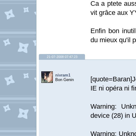
Ca a ptete auss
vit grâce aux 
Enfin bon inuti
du mieux qu'il p
21-07-2008 07:47:23
nivram1
[quote=Baran]J
Bon Genin
IE ni opéra ni f
Warning: Unkn
device (28) in 
Warning: Unknow