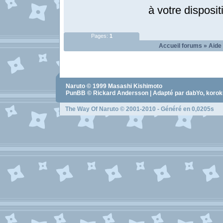
à votre disposit
Pages:
1
Accueil forums
»
Aide 
Naruto
© 1999
Masashi Kishimoto
PunBB © Rickard Andersson | Adapté par dabYo, koro
The Way Of Naruto
© 2001-2010 - Généré en 0,0205s