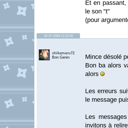
Et en passant, o
le son "t"
(pour argumente
05-07-2008 12:23:39
shikamaru72
Mince désolé po
Bon Genin
Bon ba alors va
alors
Les erreurs sui
le message pui
Les messages 
invitons à relir