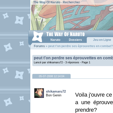
The Way Of Naruto
-
Rechercher
Naruto
Dossiers
Jeu en Ligne
Forums
» peut t'on perdre ses éprouvettes en combat?
peut t'on perdre ses éprouvettes en com
Lancé par shikamaru72 - 3 réponses -
Page 1
05-07-2008 12:14:04
shikamaru72
Voila j'ouvre c
Bon Genin
a une éprouvet
prendre?