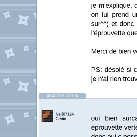
je m'explique, 
on lui prend u
sur^^) et donc 
l'éprouvette que
Merci de bien v
PS: désolé si c
je n'ai rien tro
05-07-2008 12:17:20
Nejî87124
oui bien surc
Genin
éprouvette verte
donc oui c poss