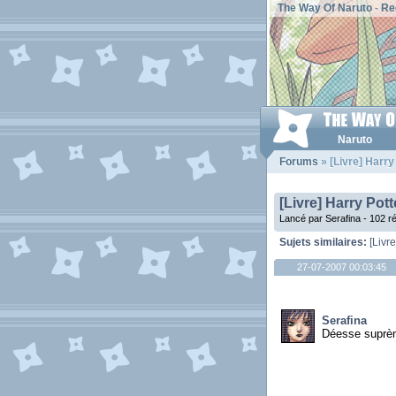
The Way Of Naruto
-
Re
Naruto
Forums
» [Livre] Harry
[Livre] Harry Pot
Lancé par Serafina - 102 
Sujets similaires:
[Livr
27-07-2007 00:03:45
Serafina
Déesse suprè