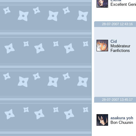
Excellent Gen
28-07-2007 12:43:16
Cid
Modérateur
Fanfictions
28-07-2007 13:45:17
asakura yoh
Bon Chuunin