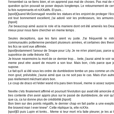
l'ensembel ca se tiens bien, et on apprend pas mal de choses. Pas mal de 
question qu'on pouvait se poser depuis longtemps. Le retournement de ce
la fois surprenants et roXXatifs. Et puis...
[spoil]Quand McGonnagall reveille les statues et les enjoint de proteger l'é
est tout bonnement excellent, j'ai adoré voir les professeurs, les armures 
[/spoil]
J'ai beaucoup aimé aussi le role et la maniere dont ont été amenés les Dea
mieux pour nous faire chercher en meme temps .
Seules deceptions, que les fans aient vu juste. J'ai fréquenté le mil
communautés potterienne pendant plusieurs années, et certaines des theor
les fics se sont vue affirmée.
[spoil]notamment l'amour de Snape pour Lily. Je ne m'en plaint pas, parce q
suportrice de cette théorie XD.
Je trouve neanmoins la mort de ce dernier trop.... bete, j'aurai aimé le voir se
meme peut etre avant de mourrir a son tour. Mais bon, c'ets parce que je
supose.
Le fait qu'il ai été sous les ordre de dumbledore tombe un peu comme un ch
mon gout, prévisible, j'aurai aimé que ca ne soit pas le cas. Mais d'un autre
pas réellement méchant alors bon.
Le coup de draco et l'elder wand m'a paru bien trouvé, meme si assez surpre
Neville c'ets finalement affirmé et poursuit l'évolution qui avait été amorcée 
tres contente d'en avoir appris plus sur le passé de dumbledore, de voir qu'il
que ca, ca lui donne plus de crédibilité.[/spoil]
Bon bien sur des points négatifs, le dernier chap en fait partie a une exept
the bravest man I ever knew". Cette réplique la, elle roXXe.
[spoil]Et puis Lupin et tonks... Meme si leur mort m'a faite pleurer, je les ai 