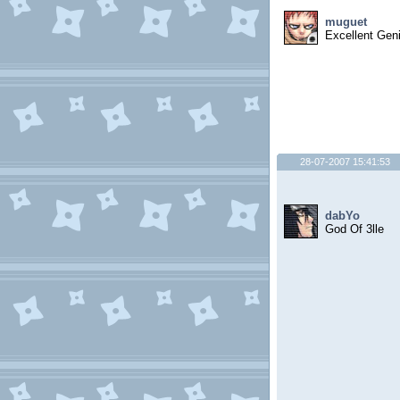
muguet
Excellent Gen
28-07-2007 15:41:53
dabYo
God Of 3lle