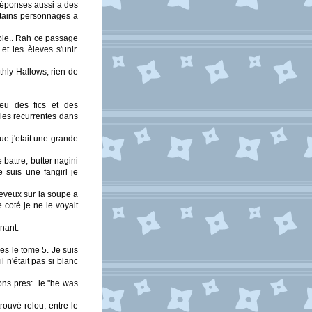
réponses aussi a des
rtains personnages a
cole.. Rah ce passage
et les èleves s'unir.
thly Hallows, rien de
ieu des fics et des
ies recurrentes dans
ue j'etait une grande
 battre, butter nagini
 suis une fangirl je
eveux sur la soupe a
 coté je ne le voyait
nant.
des le tome 5. Je suis
 n'était pas si blanc
ions pres: le "he was
trouvé relou, entre le