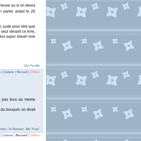
rieuse ou si on devra
 parler avant le 26
r, juste pour dire que
 seul devant ce livre,
lus super élevé! vive
SO For life
| Galerie | Recueil |
Offline
st pas tous au meme
 du bouquin on dirait
ette) - In Batman, We Trust.
| Galerie |
Recueil
|
Offline