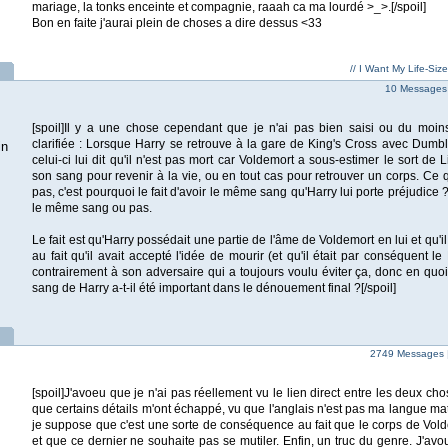
mariage, la tonks enceinte et compagnie, raaah ca ma lourdé >_>.[/spoil]
Bon en faite j'aurai plein de choses a dire dessus <33
// I Want My Life-Siz
10 Messages 
[spoil]Il y a une chose cependant que je n'ai pas bien saisi ou du moins
clarifiée : Lorsque Harry se retrouve à la gare de King's Cross avec Dum
in
celui-ci lui dit qu'il n'est pas mort car Voldemort a sous-estimer le sort de 
son sang pour revenir à la vie, ou en tout cas pour retrouver un corps. Ce
pas, c'est pourquoi le fait d'avoir le même sang qu'Harry lui porte préjudice ?
le même sang ou pas.
Le fait est qu'Harry possédait une partie de l'âme de Voldemort en lui et qu'i
au fait qu'il avait accepté l'idée de mourir (et qu'il était par conséquent le
contrairement à son adversaire qui a toujours voulu éviter ça, donc en quoi le
sang de Harry a-t-il été important dans le dénouement final ?[/spoil]
2749 Messages 
[spoil]J'avoeu que je n'ai pas réellement vu le lien direct entre les deux cho
que certains détails m'ont échappé, vu que l'anglais n'est pas ma langue m
je suppose que c'est une sorte de conséquence au fait que le corps de Volde
et que ce dernier ne souhaite pas se mutiler. Enfin, un truc du genre. J'avou