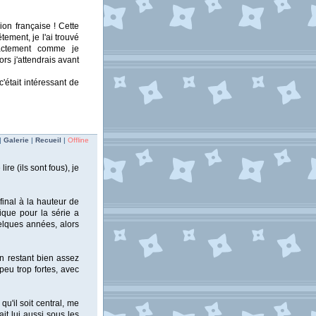
ion française ! Cette
tement, je l'ai trouvé
xactement comme je
lors j'attendrais avant
'était intéressant de
|
Galerie
|
Recueil
|
Offline
ire (ils sont fous), je
 final à la hauteur de
ique pour la série a
quelques années, alors
n restant bien assez
peu trop fortes, avec
u'il soit central, me
tait lui aussi sous les