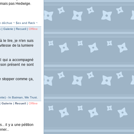
, mais pas Hedwige.
e déchue ~ $ex and Røck ~
| Galerie | Recueil |
Offline
 le lire, je n'en suis
vitesse de la lumiere
mal qui a accompagné
 son présent ne sont
 me stopper comme ça,
ette) - In Batman, We Trust.
|
Galerie
|
Recueil
|
Offline
. il y a une pétition
ner...