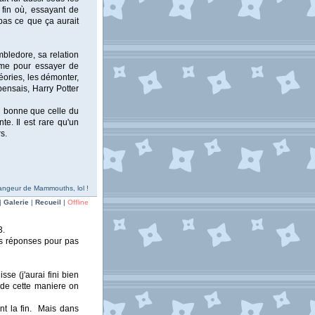
 fin où, essayant de
pas ce que ça aurait
mbledore, sa relation
ome pour essayer de
héories, les démonter,
 pensais, Harry Potter
si bonne que celle du
e. Il est rare qu'un
s.
 Mangeur de Mammouths, lol !
|
Galerie
|
Recueil
|
Offline
3.
vos réponses pour pas
sse (j'aurai fini bien
 de cette maniere on
ent la fin. Mais dans