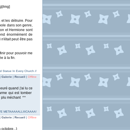
g[/img]
et les détruire. Pour
mbole dans son genre,
 Ron et Hermione sont
rend énormément de
n'était peut être pas
 finir pour pouvoir me
e à la fin.
ed Statue In Every Church //
|
Galerie
|
Recueil
|
Offline
euré quand j'ai lu ce
larme qui est tomber
 plu méchant ^^
e!!VIVE METAAAAALLIIICAAAA!
|
Galerie
|
Recueil
|
Offline
 octobre...}