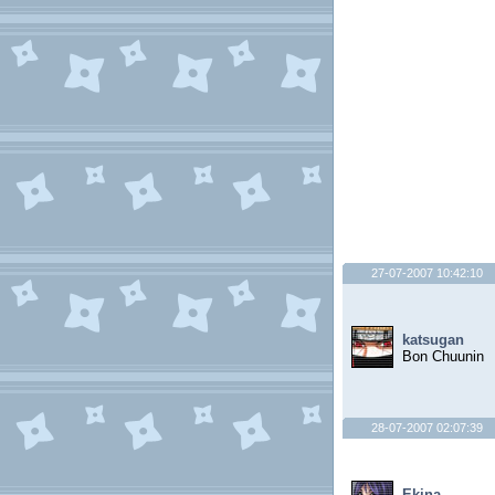
27-07-2007 10:42:10
katsugan
Bon Chuunin
28-07-2007 02:07:39
Ekina