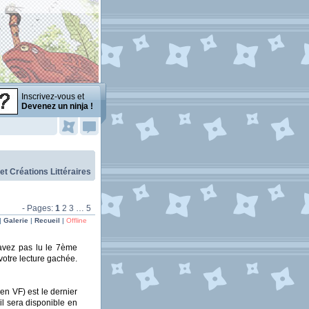
Inscrivez-vous et
Devenez un ninja !
 et Créations Littéraires
- Pages:
1
2
3
…
5
|
Galerie
|
Recueil
|
Offline
n'avez pas lu le 7ème
votre lecture gachée.
en VF) est le dernier
 il sera disponible en