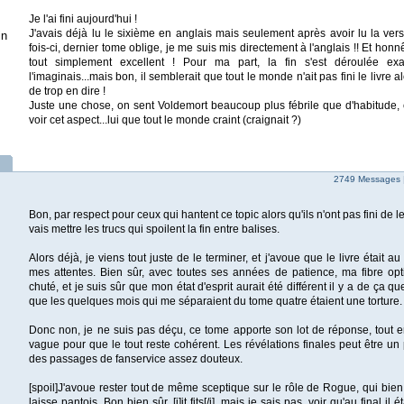
Je l'ai fini aujourd'hui !
J'avais déjà lu le sixième en anglais mais seulement après avoir lu la vers
in
fois-ci, dernier tome oblige, je me suis mis directement à l'anglais !! Et honnê
tout simplement excellent ! Pour ma part, la fin s'est déroulée e
l'imaginais...mais bon, il semblerait que tout le monde n'ait pas fini le livre a
de trop en dire !
Juste une chose, on sent Voldemort beaucoup plus fébrile que d'habitude, c
voir cet aspect...lui que tout le monde craint (craignait ?)
2749 Messages 
Bon, par respect pour ceux qui hantent ce topic alors qu'ils n'ont pas fini de le l
vais mettre les trucs qui spoilent la fin entre balises.
Alors déjà, je viens tout juste de le terminer, et j'avoue que le livre était au
mes attentes. Bien sûr, avec toutes ses années de patience, ma fibre opt
chuté, et je suis sûr que mon état d'esprit aurait été différent il y a de ça 
que les quelques mois qui me séparaient du tome quatre étaient une torture.
Donc non, je ne suis pas déçu, ce tome apporte son lot de réponse, tout e
vague pour que le tout reste cohérent. Les révélations finales peut être un 
des passages de fanservice assez douteux.
[spoil]J'avoue rester tout de même sceptique sur le rôle de Rogue, qui bien q
laisse pantois. Bon bien sûr, [i]it fits[/i], mais je sais pas, voir qu'au final il é