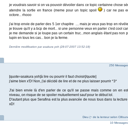
je voudrais savoir si on va pouvoir dévoiler dans ce topic certainne chose sé
atendre la sortie en france (meme pour un topic spoil
) car ne pas en
octore... rhooo
j'ai trop envie de parler des 5 1er chapitre .... mais je veux pas trop en révéle
je trouve qu'il y a bcp de mort... si une personne veux en parler c'est cool car
je me demande si je loupe pas un certain truc...mon anglais étant pas non p
lupin en tous les cas... bon je la ferme.
Dernière modification par asakura yoh (28-07-2007 13:52:18)
250 Messages 
[quote=asakura yoh]à lire ou pourrir il faut choisir[/quote]
j'aime bien x'D! Non, j'ai décidé de lire et de ne plus laisser pourrir *3*
J'ai bien envie là d'en parler de ce qu'il se passe mais comme on en e
niveau, on risque de se spoiler mutuellement sauf pour le début lol.
D'autant plus que Serafina est la plus avancée de nous tous dans la lecture
xD!
Dieu (~ de la lenteur selon Clifoun
10 Messages 