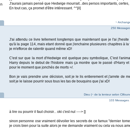
J'aurais jamais pensé que Hedwige mourrait...des persos importants, certes
in
En tout cas, ça promet d'être intéressant. ^^[/i]
~ Archang
250 Messages 
J'ai attendu ce livre tellement longtemps que maintenant que je l'ai j'hesite à
qu'à la page 114, mais etant donné que j'enchaine plusieures chapitres à la 
je m'efforce de ralentir quand même xD!
C'est sur que la mort d'Hedwige est quelque peu symbolique, C'est l'ani
Harry depuis le debut de l'histoire mais ça montre que le passé d'Harry et
pour le moment que jonchés de morts =/.
Bon je vais prendre une décision, soit je le lis entierement et j'arrete de
soit je le laisse pourrir sous tous les tas de bouquins que j'ai xD!
Dieu (~ de la lenteur selon Clifoun
103 Messages 
à lire ou pourrir il faut choisir... oki c'est nul ----> []
sinon personne ose vraiment dévoiler les secrets de ce famux "dernier tomes..
je crois bien pour la suite alors je me demande vraiment ou cela va nous ame