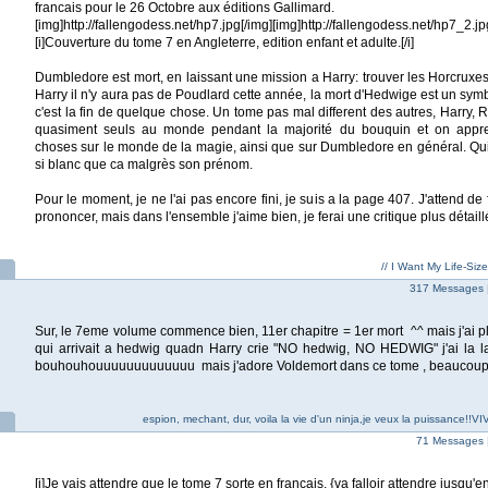
francais pour le 26 Octobre aux éditions Gallimard.
[img]http://fallengodess.net/hp7.jpg[/img][img]http://fallengodess.net/hp7_2.jp
[i]Couverture du tome 7 en Angleterre, edition enfant et adulte.[/i]
Dumbledore est mort, en laissant une mission a Harry: trouver les Horcruxes 
Harry il n'y aura pas de Poudlard cette année, la mort d'Hedwige est un sy
c'est la fin de quelque chose. Un tome pas mal different des autres, Harry,
quasiment seuls au monde pendant la majorité du bouquin et on app
choses sur le monde de la magie, ainsi que sur Dumbledore en général. Qui 
si blanc que ca malgrès son prénom.
Pour le moment, je ne l'ai pas encore fini, je suis a la page 407. J'attend de
prononcer, mais dans l'ensemble j'aime bien, je ferai une critique plus détaillé
// I Want My Life-Siz
317 Messages 
Sur, le 7eme volume commence bien, 11er chapitre = 1er mort ^^ mais j'ai pl
qui arrivait a hedwig quadn Harry crie "NO hedwig, NO HEDWIG" j'ai la 
bouhouhouuuuuuuuuuuuu mais j'adore Voldemort dans ce tome , beaucoup
espion, mechant, dur, voila la vie d'un ninja,je veux la puissanc
71 Messages 
[i]Je vais attendre que le tome 7 sorte en français. {va falloir attendre jusqu'en