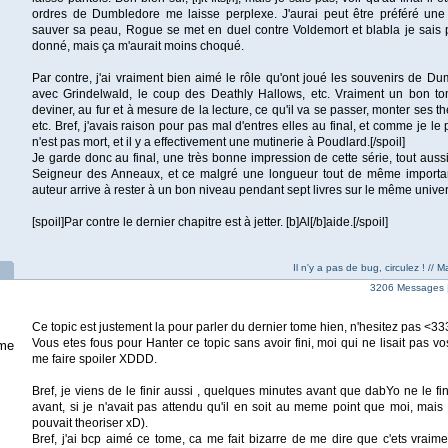
ordres de Dumbledore me laisse perplexe. J'aurai peut être préféré une
sauver sa peau, Rogue se met en duel contre Voldemort et blabla je sais 
donné, mais ça m'aurait moins choqué.
Par contre, j'ai vraiment bien aimé le rôle qu'ont joué les souvenirs de Du
avec Grindelwald, le coup des Deathly Hallows, etc. Vraiment un bon t
deviner, au fur et à mesure de la lecture, ce qu'il va se passer, monter ses t
etc. Bref, j'avais raison pour pas mal d'entres elles au final, et comme je le
n'est pas mort, et il y a effectivement une mutinerie à Poudlard.[/spoil]
Je garde donc au final, une très bonne impression de cette série, tout aus
Seigneur des Anneaux, et ce malgré une longueur tout de même important
auteur arrive à rester à un bon niveau pendant sept livres sur le même univer
[spoil]Par contre le dernier chapitre est à jetter. [b]Al[/b]aide.[/spoil]
Il n'y a pas de bug, circulez ! //
3206 Messages 
Ce topic est justement la pour parler du dernier tome hien, n'hesitez pas <33
Vous etes fous pour Hanter ce topic sans avoir fini, moi qui ne lisait pas 
me
me faire spoiler XDDD.
Bref, je viens de le finir aussi , quelques minutes avant que dabYo ne le fini
avant, si je n'avait pas attendu qu'il en soit au meme point que moi, mais
pouvait theoriser xD).
Bref, j'ai bcp aimé ce tome, ca me fait bizarre de me dire que c'ets vraim