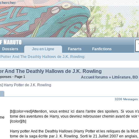
chercher
Dossiers
Jeu en Ligne
Fanarts
Fanfictions
 Potter And The Deathly Hallows de J.K. Rowling:
ter And The Deathly Hallows de J.K. Rowling
réponses -
Page 1
Accueil forums
»
Littérature, BD
es] Harry Potter de J.K. Rowling
3206 Messages 
[b][color=red]Attention, vous entrez ici dans l'antre des spoilers. Si vous 
tome des aventures de Harry, vous devriez rebrousser chemin avant de voir 
me
[/color][/b]
Harry potter And the Deathly Hallows (Harry Potter et les reliques de la Mort 
tome de la saga écrite par J. K. Rowling. Sorti le 21 Juillet 2007 en anglais,