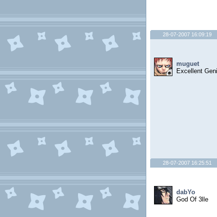
28-07-2007 16:09:19
muguet
Excellent Gen
28-07-2007 16:25:51
dabYo
God Of 3lle