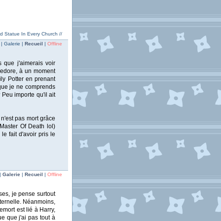
ed Statue In Every Church //
| Galerie |
Recueil
|
Offline
 que j'aimerais voir
bledore, à un moment
Lily Potter en prenant
 que je ne comprends
 Peu importe qu'il ait
l n'est pas mort grâce
 Master Of Death lol)
 fait d'avoir pris le
|
Galerie
|
Recueil
|
Offline
ses, je pense surtout
aternelle. Néanmoins,
mort est lié à Harry,
e que j'ai pas tout à