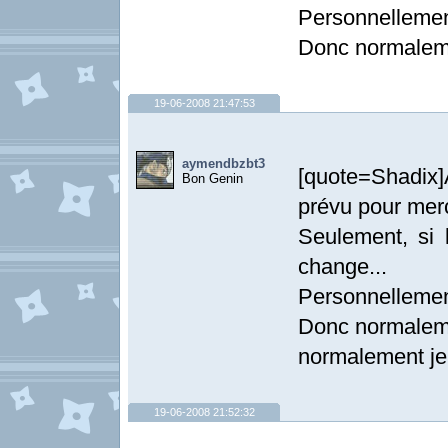
Personnellement
Donc normaleme
19-06-2008 21:47:53
aymendbzbt3
[quote=Shadix]
Bon Genin
prévu pour merc
Seulement, si 
change...
Personnellement
Donc normalemen
normalement je 
19-06-2008 21:52:32