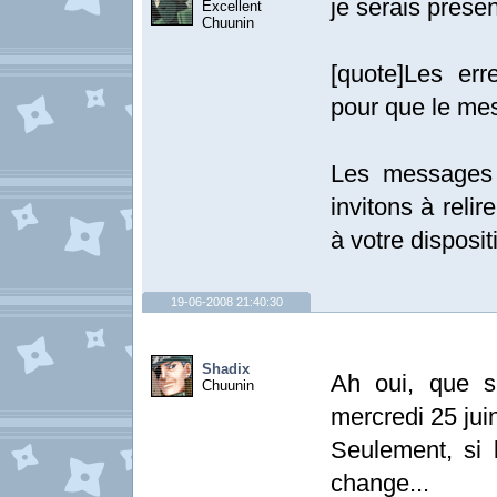
je serais prese
Excellent
Chuunin
[quote]Les err
pour que le me
Les messages 
invitons à relir
à votre disposit
19-06-2008 21:40:30
Shadix
Ah oui, que s
Chuunin
mercredi 25 jui
Seulement, si 
change...