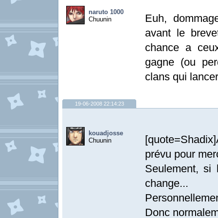
naruto 1000
Euh, dommage 
Chuunin
avant le brev
chance a ceux
gagne (ou perd
clans qui lance
19-06-2008 22:14:23
kouadjosse
[quote=Shadix]
Chuunin
prévu pour merc
Seulement, si 
change...
Personnellement
Donc normalemen