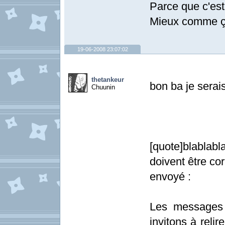
Parce que c'est 
Mieux comme ç
19-06-2008 23:07:02
thetankeur
bon ba je serais
Chuunin
[quote]blablabl
doivent être co
envoyé :
Les messages 
invitons à relir