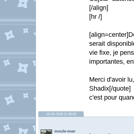
[/align]
[hr /]
[align=center]
serait disponibl
vie fixe, je pe
importantes, enf
Merci d'avoir lu
Shadix[/quote]
c'est pour quan
19-06-2008 21:39:00
moule-man