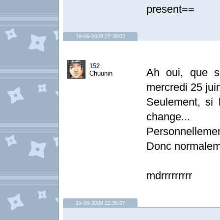
present==
19-06-2008 22:30:02
152
Ah oui, que s
Chuunin
mercredi 25 jui
Seulement, si 
change...
Personnellement
Donc normaleme
mdrrrrrrrrr
19-06-2008 22:36:07