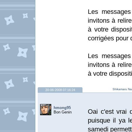
Les messages 
invitons à relir
à votre disposi
corrigées pour 
Les messages 
invitons à relir
à votre disposit
Shikamaru Nar
20-06-2008 07:16:24
hmong95
Oai c'est vrai 
Bon Genin
puisque il ya l
samedi permett