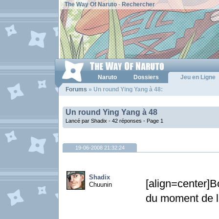
The Way Of Naruto
-
Rechercher
Naruto
Dossiers
Jeu en Ligne
Forums
» Un round Ying Yang à 48:
Un round Ying Yang à 48
Lancé par Shadix - 42 réponses -
Page 1
19-06-2008 21:32:24
Shadix
[align=center]B
Chuunin
du moment de l