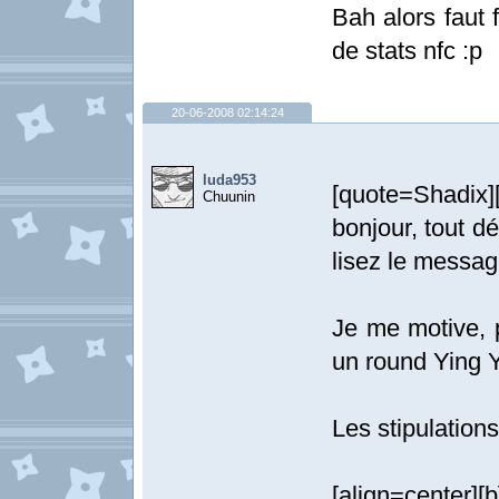
Bah alors faut 
de stats nfc :p
20-06-2008 02:14:24
luda953
[quote=Shadix
Chuunin
bonjour, tout 
lisez le messag
Je me motive, p
un round Ying 
Les stipulations
[align=center][