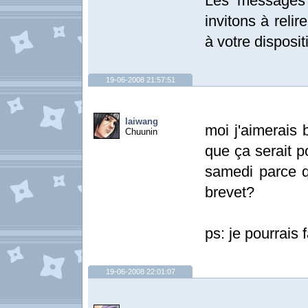
Les messages 
invitons à relir
à votre dispositi
19-06-2008 21:57:51
laiwang
moi j'aimerais 
Chuunin
que ça serait p
samedi parce q
brevet?
ps: je pourrais 
19-06-2008 22:01:07