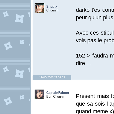
Shadix
darko t'es cont
Chuunin
peur qu'un plus
Avec ces stipul
vois pas le pro
152 > faudra m'
dire ...
19-06-2008 22:39:03
CaptainFalcon
Présent mais f
Bon Chuunin
que sa sois l'a
quand meme x)