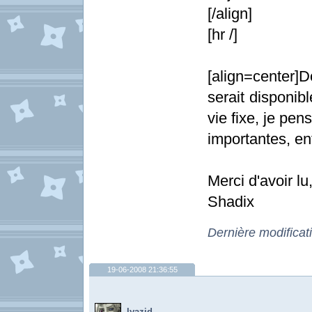
[/align]
[hr /]
[align=center]
serait disponibl
vie fixe, je pe
importantes, enf
Merci d'avoir lu
Shadix
Dernière modificat
19-06-2008 21:36:55
lyazid