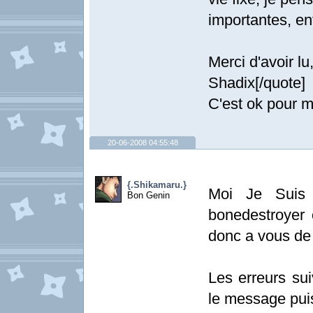
importantes, enf
Merci d'avoir lu
Shadix[/quote]
C'est ok pour m
20-06-2008 04:55:48
{.Shikamaru.}
Moi Je Suis 
Bon Genin
bonedestroyer o
donc a vous de 
Les erreurs sui
le message pui