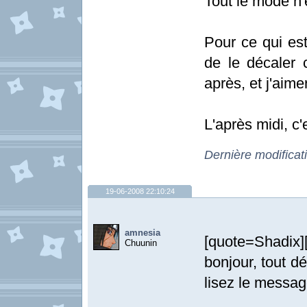
Tout le mode n'
Pour ce qui es
de le décaler c
après, et j'aime
L'après midi, c'
Dernière modificat
19-06-2008 22:10:24
amnesia
[quote=Shadix
Chuunin
bonjour, tout 
lisez le messag