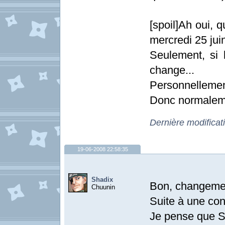
[spoil]Ah oui, 
mercredi 25 jui
Seulement, si 
change...
Personnellement
Donc normalemen
Dernière modificat
19-06-2008 22:58:35
Shadix
Bon, changement
Chuunin
Suite à une con
Je pense que Sta