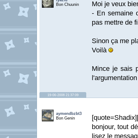
Moi je veux bie
Bon Chuunin
- En semaine 
pas mettre de f
Sinon ça me pl
Voilà
Mince je sais 
l'argumentatio
19-06-2008 21:37:09
aymendbzbt3
[quote=Shadix
Bon Genin
bonjour, tout 
lisez le messag