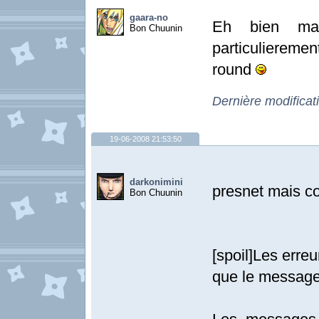
gaara-no
Eh bien ma
Bon Chuunin
particuliereme
round
Dernière modificat
19-06-2008 21:53:50
darkonimini
presnet mais con
Bon Chuunin
[spoil]Les erre
que le message