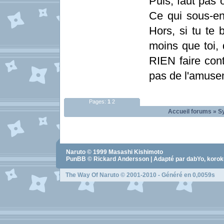
Puis, faut pas 
Ce qui sous-en
Hors, si tu te
moins que toi, 
RIEN faire contr
pas de l'amusem
Pages:
1
2
Accueil forums
»
S
Naruto
© 1999
Masashi Kishimoto
PunBB © Rickard Andersson | Adapté par dabYo, koro
The Way Of Naruto
© 2001-2010 - Généré en 0,0059s