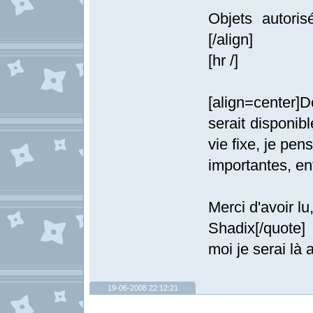
Objets autoris
[/align]
[hr /]
[align=center]
serait disponibl
vie fixe, je pe
importantes, enf
Merci d'avoir lu
Shadix[/quote]
moi je serai là a
19-06-2008 22:12:21