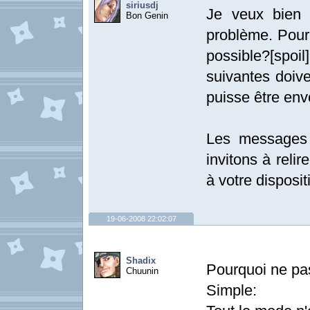
siriusdj
Je veux bien p
Bon Genin
problème. Pour 
possible?[spoil
suivantes doiv
puisse être env
Les messages 
invitons à relir
à votre disposit
19-06-2008 22:02:07
Shadix
Pourquoi ne pas
Chuunin
Simple: