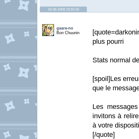
19-06-2008 23:55:35
gaara-no
[quote=darkoni
Bon Chuunin
plus pourri
Stats normal d
[spoil]Les erre
que le message
Les messages 
invitons à relir
à votre dispositi
[/quote]