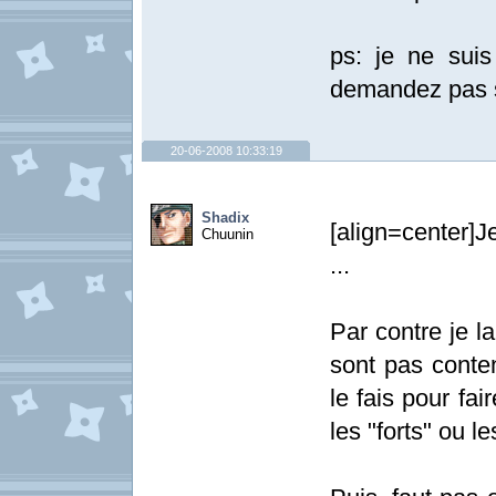
ps: je ne sui
demandez pas si
20-06-2008 10:33:19
Shadix
[align=center]J
Chuunin
...
Par contre je lai
sont pas conten
le fais pour fa
les "forts" ou l