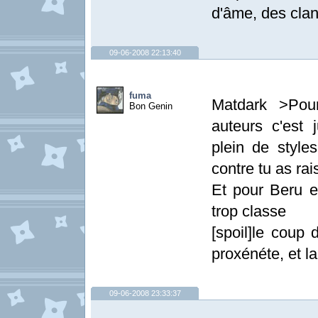
d'âme, des clan
09-06-2008 22:13:40
fuma
Matdark >Pou
Bon Genin
auteurs c'est j
plein de styles
contre tu as ra
Et pour Beru e
trop classe
[spoil]le coup 
proxénéte, et la
09-06-2008 23:33:37