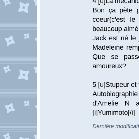
4 [u]La mécani
Bon ça pète p
coeur(c'est l
beaucoup aimé 
Jack est né le 
Madeleine remp
Que se passe
amoureux?
5 [u]Stupeur e
Autobiographi
d'Amelie N a
[i]Yumimoto[/i]
Dernière modifica