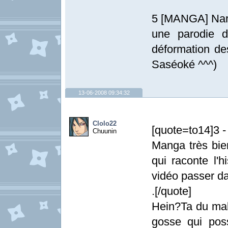
5 [MANGA] Na
une parodie d
déformation des
Saséoké ^^^)
13-06-2008 09:34:32
Clolo22
[quote=to14]3 
Chuunin
Manga très bien
qui raconte l'
vidéo passer da
.[/quote]
Hein?Ta du mal 
gosse qui pos