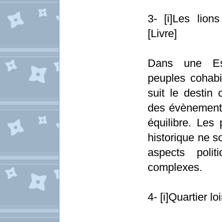
3- [i]Les lion
[Livre]
Dans une Esp
peuples cohabi
suit le destin 
des évènements
équilibre. Le
historique ne s
aspects polit
complexes.
4- [i]Quartier l