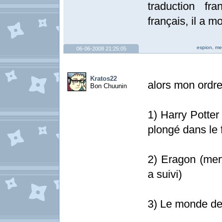
traduction fr
français, il a 
espion, me
06-06-2008 21:25:05
Kratos22
alors mon ordre 
Bon Chuunin
1) Harry Potter
plongé dans le 
2) Eragon (merv
a suivi)
3) Le monde de