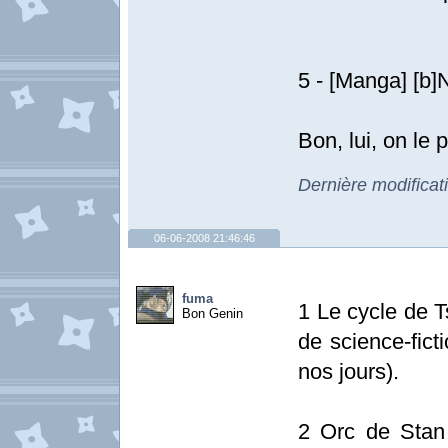
5 - [Manga] [b]N
Bon, lui, on le
Dernière modificat
06-06-2008 21:46:46
fuma
1 Le cycle de 
Bon Genin
de science-ficti
nos jours).
2 Orc de Stan 