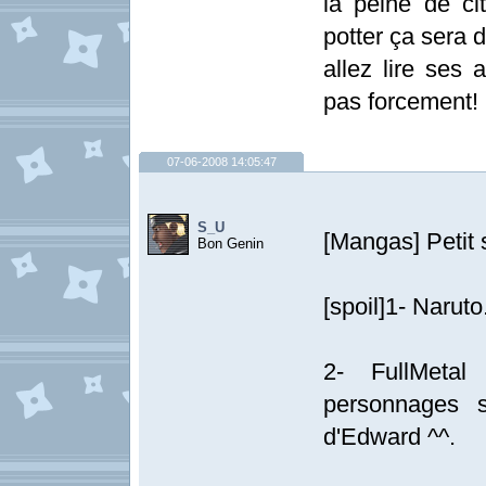
la peine de ci
potter ça sera de
allez lire ses
pas forcement!
07-06-2008 14:05:47
S_U
[Mangas] Petit 
Bon Genin
[spoil]1- Naruto
2- FullMetal
personnages s
d'Edward ^^.