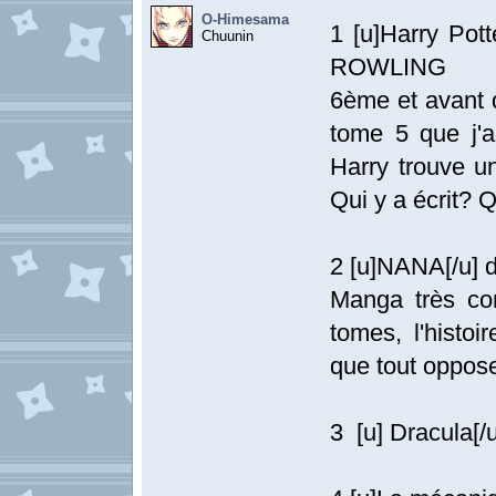
O-Himesama
1 [u]Harry Pott
Chuunin
ROWLING
6ème et avant d
tome 5 que j'a
Harry trouve un
Qui y a écrit? 
2 [u]NANA[/u] 
Manga très co
tomes, l'histoi
que tout oppose
3 [u] Dracula[/