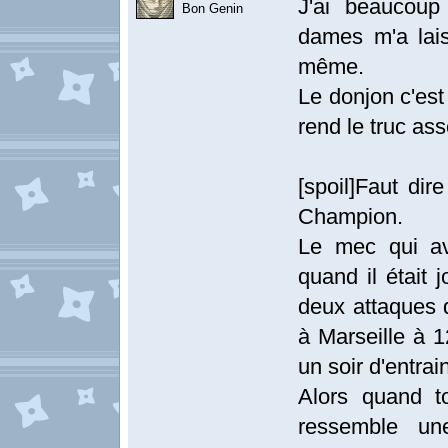
J'ai beaucoup
Bon Genin
dames m'a lais
même.
Le donjon c'est
rend le truc ass
[spoil]Faut dir
Champion.
Le mec qui av
quand il était 
deux attaques d
à Marseille à 1
un soir d'entra
Alors quand t
ressemble un