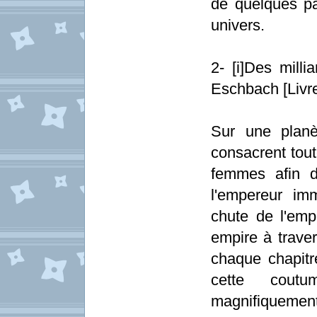
de quelques p
univers.
2- [i]Des milli
Eschbach [Livr
Sur une planè
consacrent tout
femmes afin d
l'empereur im
chute de l'emp
empire à traver
chaque chapitr
cette cout
magnifiquement é