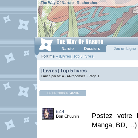
The Way Of Naruto
-
Rechercher
Naruto
Dossiers
Jeu en Ligne
Forums
» [Livres] Top 5 livres:
[Livres] Top 5 livres
Lancé par to14 - 44 réponses -
Page 1
06-06-2008 18:46:04
to14
Postez votre 
Bon Chuunin
Manga, BD, ...)