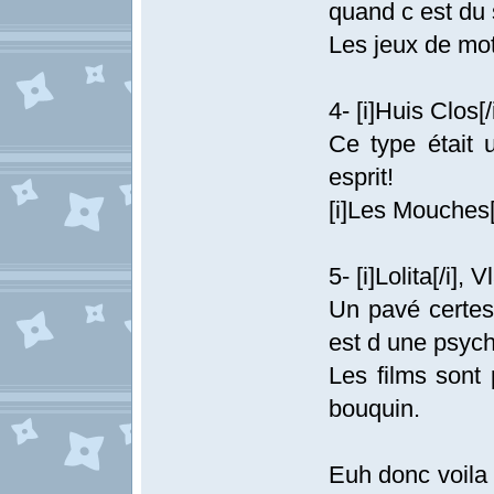
quand c est du 
Les jeux de mot
4- [i]Huis Clos[
Ce type était u
esprit!
[i]Les Mouches[/
5- [i]Lolita[/i]
Un pavé certes
est d une psych
Les films sont
bouquin.
Euh donc voila 