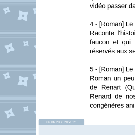
vidéo passer da
4 - [Roman] Le
Raconte l'hist
faucon et qui 
réservés aux se
5 - [Roman] L
Roman un peu v
de Renart (Q
Renard de nos
congénères an
06-06-2008 20:20:21