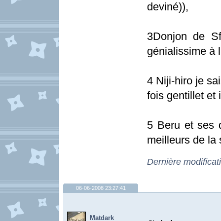
deviné)),
3Donjon de Sf
génialissime à l
4 Niji-hiro je s
fois gentillet e
5 Beru et ses 
meilleurs de la 
Dernière modificat
06-06-2008 23:27:41
Matdark