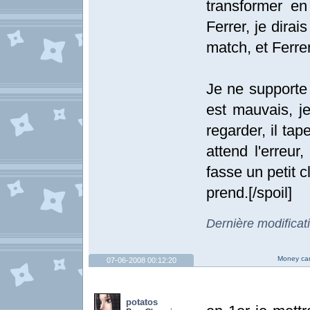
transformer en
Ferrer, je dirai
match, et Ferr
Je ne supporte 
est mauvais, je
regarder, il tap
attend l'erreur
fasse un petit 
prend.[/spoil]
Dernière modificat
Money can
07-06-2008 00:12:20
potatos