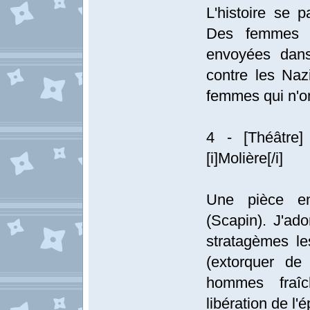
L'histoire se 
Des femmes s
envoyées dans
contre les Na
femmes qui n'on
4 - [Théâtre]
[i]Molière[/i]
Une pièce em
(Scapin). J'ad
stratagèmes le
(extorquer de
hommes fraîc
libération de l'