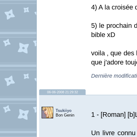
4) A la croisé
5) le prochain d
bible xD
voila , que des
que j'adore tou
Dernière modificat
06-06-2008 21:29:32
Tsukiiyo
1 - [Roman] [b]L
Bon Genin
Un livre connu