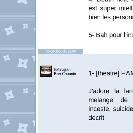
est super intel
bien les perso
5- Bah pour l'in
06-06-2008 21:02:08
katsugan
1- [theatre] H
Bon Chuunin
J'adore la la
melange de ve
inceste, suicid
decrit