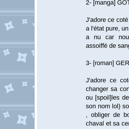
2- [manga] GO
J'adore ce coté
a l'état pure, 
a nu car nou
assoiffé de san
3- [roman] GE
J'adore ce co
changer sa cond
ou [spoil]les de
son nom lol) so
, obliger de b
chaval et sa ce