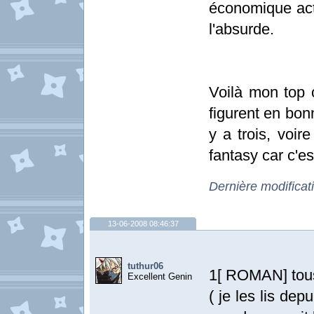
économique act
l'absurde.
Voilà mon top 
figurent en bon
y a trois, voir
fantasy car c'es
Dernière modificat
13-06-2008 08:46:37
tuthur06
1[ ROMAN] tous 
Excellent Genin
( je les lis depu