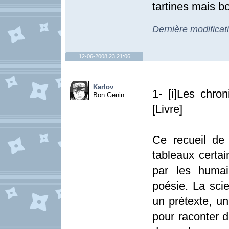
tartines mais b
Dernière modificat
12-06-2008 23:21:06
Karlov
1- [i]Les chro
Bon Genin
[Livre]
Ce recueil de 
tableaux certa
par les humai
poésie. La scie
un prétexte, u
pour raconter d