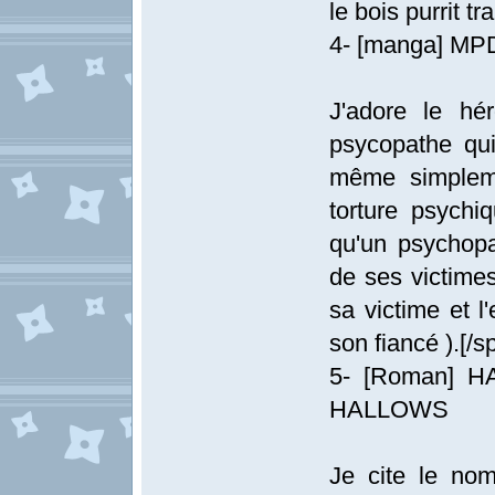
le bois purrit tr
4- [manga] M
J'adore le hér
psycopathe qui
même simplemen
torture psychiq
qu'un psychopa
de ses victimes
sa victime et l
son fiancé ).[/sp
5- [Roman] 
HALLOWS
Je cite le nom