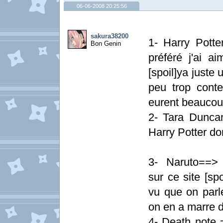
06-06-2008 20:25:56
sakura38200
1- Harry Potte
Bon Genin
préféré j'ai a
[spoil]ya juste 
peu trop conte
eurent beaucoup
2- Tara Dunca
Harry Potter don
3- Naruto==> 
sur ce site [sp
vu que on parl
on en a marre de
4- Death note =