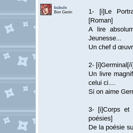
bubule
1- [i]Le Port
Bon Genin
[Roman]
A lire absolu
Jeunesse...
Un chef d œuvr
2- [i]Germinal[/
Un livre magnif
celui ci....
Si on aime Germ
3- [i]Corps et
poésies]
De la poésie sur