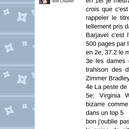
en 1er je mettr
Bon Chuunin
crois que c'est
rappeler le tit
tellement pris d
Barjavel c'est 
500 pages par 
en 2e, 37.2 le m
3e les dames d
trahison des 
Zimmer Bradley
4e La peste de
5e: Virginia W
bizarre comme 
dans un top 5
bon j'oublie p