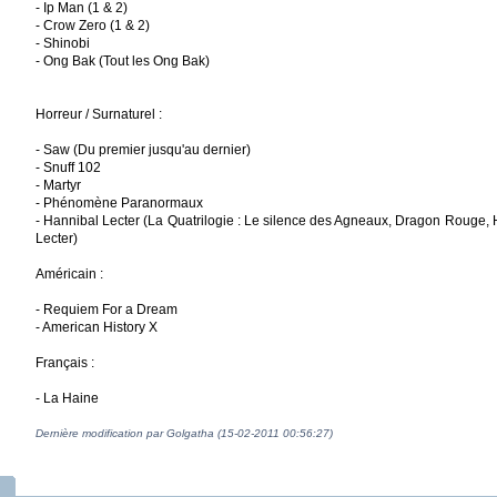
- Ip Man (1 & 2)
- Crow Zero (1 & 2)
- Shinobi
- Ong Bak (Tout les Ong Bak)
Horreur / Surnaturel :
- Saw (Du premier jusqu'au dernier)
- Snuff 102
- Martyr
- Phénomène Paranormaux
- Hannibal Lecter (La Quatrilogie : Le silence des Agneaux, Dragon Rouge, 
Lecter)
Américain :
- Requiem For a Dream
- American History X
Français :
- La Haine
Dernière modification par Golgatha (15-02-2011 00:56:27)