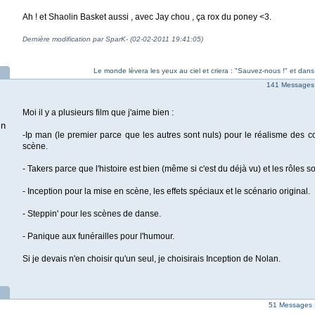
Ah ! et Shaolin Basket aussi , avec Jay chou , ça rox du poney <3.
Dernière modification par SparK- (02-02-2011 19:41:05)
Le monde lèvera les yeux au ciel et criera : "Sauvez-nous !" et dans
141 Messages
Moi il y a plusieurs film que j'aime bien :
in
-Ip man (le premier parce que les autres sont nuls) pour le réalisme des c
scène.
- Takers parce que l'histoire est bien (même si c'est du déjà vu) et les rôles s
- Inception pour la mise en scène, les effets spéciaux et le scénario original.
- Steppin' pour les scènes de danse.
- Panique aux funérailles pour l'humour.
Si je devais n'en choisir qu'un seul, je choisirais Inception de Nolan.
51 Messages 