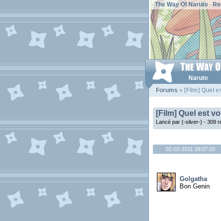
The Way Of Naruto
-
Re
Naruto
Forums
» [Film] Quel es
[Film] Quel est vo
Lancé par {-silver-} - 309
02-02-2011 18:07:20
Golgatha
Bon Genin