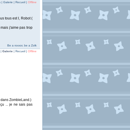
| Galerie | Recueil |
Offline
s tous est I, Robot (
 mais j'aime pas trop
Be a roxxor, be a Zolk
 |
Galerie
| Recueil |
Offline
e dans ZombieLand.)
 ... je ne sais pas