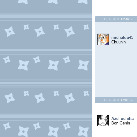
05-02-2011 13:34:53
michaldu45
Chuunin
05-02-2011 17:01:32
Axel uchiha
Bon Genin