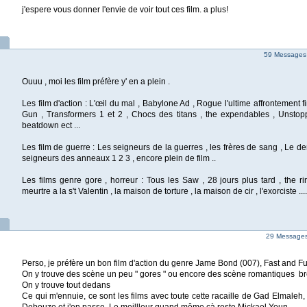
j'espere vous donner l'envie de voir tout ces film. a plus!
59 Messages
Ouuu , moi les film préfère y' en a plein .
Les film d'action : L'œil du mal , Babylone Ad , Rogue l'ultime affrontement fi
Gun , Transformers 1 et 2 , Chocs des titans , the expendables , Unstop
beatdown ect ...
Les film de guerre : Les seigneurs de la guerres , les frères de sang , Le d
seigneurs des anneaux 1 2 3 , encore plein de film ..
Les films genre gore , horreur : Tous les Saw , 28 jours plus tard , the ri
meurtre a la s't Valentin , la maison de torture , la maison de cir , l'exorciste ....
29 Messages 
Perso, je préfère un bon film d'action du genre Jame Bond (007), Fast and Fur
On y trouve des scène un peu " gores " ou encore des scène romantiques br
On y trouve tout dedans
Ce qui m'ennuie, ce sont les films avec toute cette racaille de Gad Elmaleh