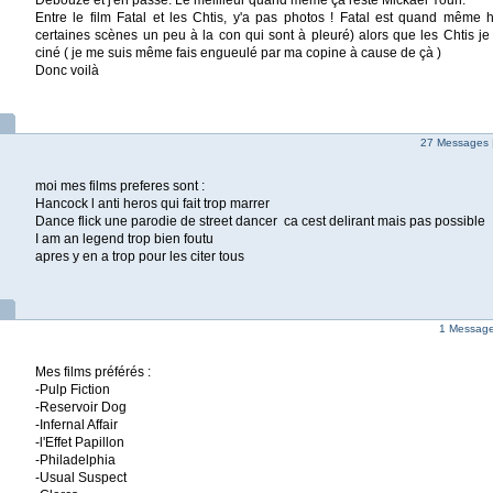
Debouze et j'en passe. Le meillleur quand même çà reste Mickael Youn.
Entre le film Fatal et les Chtis, y'a pas photos ! Fatal est quand même 
certaines scènes un peu à la con qui sont à pleuré) alors que les Chtis j
ciné ( je me suis même fais engueulé par ma copine à cause de çà )
Donc voilà
27 Messages 
moi mes films preferes sont :
Hancock l anti heros qui fait trop marrer
Dance flick une parodie de street dancer ca cest delirant mais pas possible
I am an legend trop bien foutu
apres y en a trop pour les citer tous
1 Message 
Mes films préférés :
-Pulp Fiction
-Reservoir Dog
-Infernal Affair
-l'Effet Papillon
-Philadelphia
-Usual Suspect