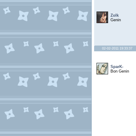
Zolk
Genin
02-02-2011 19:33:37
SparK-
Bon Genin