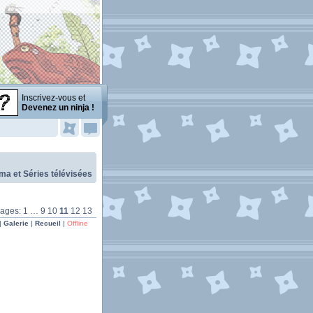
Inscrivez-vous et
Devenez un ninja !
ma et Séries télévisées
Pages:
1
…
9
10
11
12
13
|
Galerie
|
Recueil
|
Offline