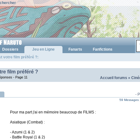
chercher
Dossiers
Jeu en Ligne
Fanarts
Fanfictions
t votre film préféré ?:
tre film préféré ?
 réponses -
Page 11
Accueil forums
»
Ciné
- 
59 Messages 
Pour ma part j'ai en mémoire beaucoup de FILMS :
Asiatique (Combat) :
- Azumi (1 & 2)
- Battle Royal (1 & 2)