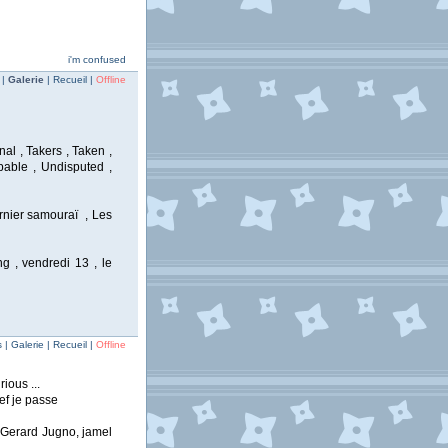
i'm confused
 |
Galerie
| Recueil |
Offline
nal , Takers , Taken ,
pable , Undisputed ,
ernier samouraï , Les
ng , vendredi 13 , le
| Galerie | Recueil |
Offline
ious ...
ef je passe
, Gerard Jugno, jamel