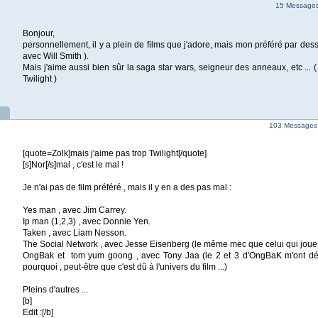
15 Messages 
Bonjour,
personnellement, il y a plein de films que j'adore, mais mon préféré par dessu
avec Will Smith ).
Mais j'aime aussi bien sûr la saga star wars, seigneur des anneaux, etc ... (
Twilight )
103 Messages
[quote=Zolk]mais j'aime pas trop Twilight[/quote]
[s]Nor[/s]mal , c'est le mal !
Je n'ai pas de film préféré , mais il y en a des pas mal :
Yes man , avec Jim Carrey.
Ip man (1,2,3) , avec Donnie Yen.
Taken , avec Liam Nesson.
The Social Network , avec Jesse Eisenberg (le même mec que celui qui jou
OngBak et tom yum goong , avec Tony Jaa (le 2 et 3 d'OngBaK m'ont déçu
pourquoi , peut-être que c'est dû à l'univers du film ...)
Pleins d'autres ...
[b]
Edit :[/b]