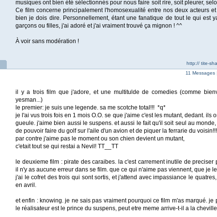
musiques ont bien été sélectionnés pour nous faire soit rire, soit pleurer, sel
Ce film concerne principalement l'homosexualité entre nos deux acteurs et
bien je dois dire. Personnellement, étant une fanatique de tout le qui est ya
garçons ou filles, j'ai adoré et j'ai vraiment trouvé ça mignon ! ^^
À voir sans modération !
http:// tite-s
11 Messages 
il y a trois film que j'adore, et une multitulde de comedies (comme bienv
yesman...)
le premier: je suis une legende. sa me scotche total!!! *q*
je l'ai vus trois fois en 1 mois O.O. se que j'aime c'est les mutant, dedant. ils
gueule. j'aime bien aussi le suspens. et aussi le fait qu'il soit seul au monde, 
de pouvoir faire du golf sur l'aile d'un avion et de piquer la ferrarie du voisin!!
par contre j'aime pas le moment ou son chien devient un mutant,
c'etait tout se qui restai a Nevil! TT__TT
le deuxieme film : pirate des caraibes. la c'est carrement inutile de preciser
il n'y as aucune erreur dans se film. que ce qui n'aime pas viennent, que je le
j'ai le cofret des trois qui sont sortis, et j'attend avec impassiance le quatres
en avril.
et enfin : knowing. je ne sais pas vraiment pourquoi ce film m'as marqué. je 
le réalisateur est le prince du suspens, peut etre meme arrive-t-il a la chevill