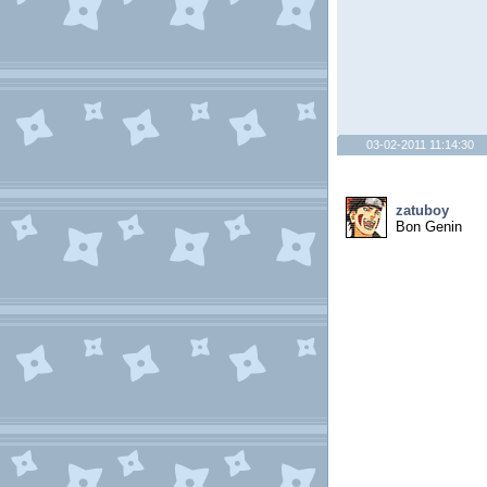
03-02-2011 11:14:30
zatuboy
Bon Genin