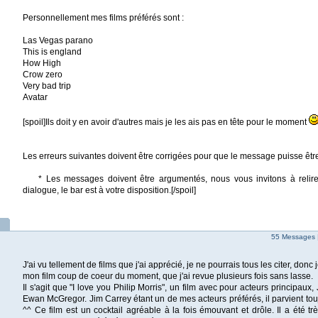
Personnellement mes films préférés sont :
Las Vegas parano
This is england
How High
Crow zero
Very bad trip
Avatar
[spoil]Ils doit y en avoir d'autres mais je les ais pas en tête pour le moment
Les erreurs suivantes doivent être corrigées pour que le message puisse êtr
* Les messages doivent être argumentés, nous vous invitons à relire 
dialogue, le bar est à votre disposition.[/spoil]
55 Messages 
J'ai vu tellement de films que j'ai apprécié, je ne pourrais tous les citer, donc 
mon film coup de coeur du moment, que j'ai revue plusieurs fois sans lasse.
Il s'agit que "I love you Philip Morris", un film avec pour acteurs principaux
Ewan McGregor. Jim Carrey étant un de mes acteurs préférés, il parvient toujo
^^ Ce film est un cocktail agréable à la fois émouvant et drôle. Il a été trè