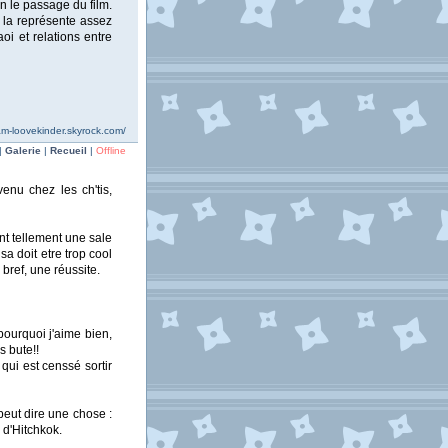
on le passage du film.
 la représente assez
oi et relations entre
ham-loovekinder.skyrock.com/
|
Galerie
|
Recueil
|
Offline
enu chez les ch'tis,
 ont tellement une sale
sa doit etre trop cool
! bref, une réussite.
 pourquoi j'aime bien,
s bute!!
, qui est censsé sortir
peut dire une chose :
e d'Hitchkok.