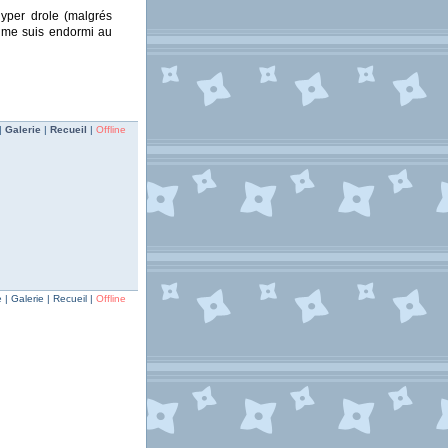
hyper drole (malgrés
e me suis endormi au
|
Galerie
|
Recueil
|
Offline
| Galerie | Recueil |
Offline