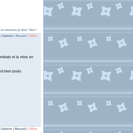
 un murmure je dirai :"Non."
 |
Galerie
| Recueil |
Offline
ombats et la mise en
ont bien joués.
|
Galerie
|
Recueil
|
Offline