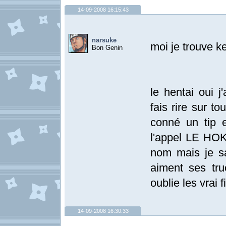
14-09-2008 16:15:43
narsuke
moi je trouve ke
Bon Genin
le hentai oui 
fais rire sur t
conné un tip 
l'appel LE HO
nom mais je s
aiment ses tru
oublie les vrai 
14-09-2008 16:30:33