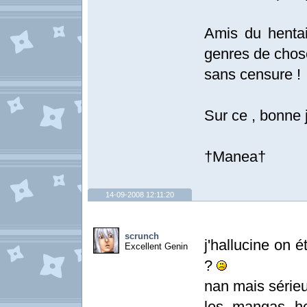
Amis du hentai
genres de chose
sans censure !
Sur ce , bonne 
†Manea†
14-09-2008 12:11:20
scrunch
j'hallucine on 
Excellent Genin
?
nan mais sérieux 
les mangas he