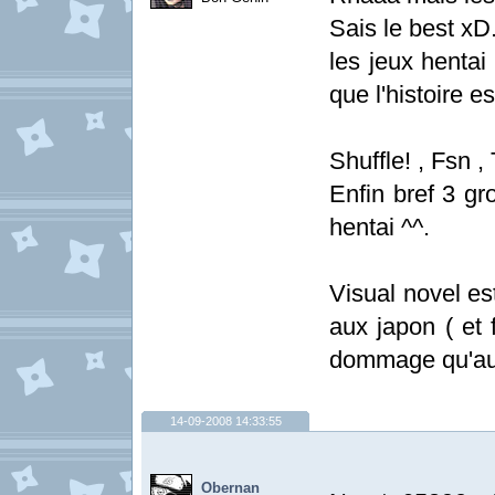
Sais le best xD
les jeux henta
que l'histoire e
Shuffle! , Fsn 
Enfin bref 3 g
hentai ^^.
Visual novel es
aux japon ( et 
dommage qu'aucu
14-09-2008 14:33:55
Obernan