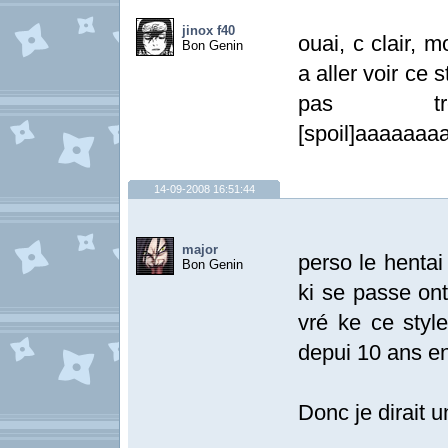
jinox f40
ouai, c clair, 
Bon Genin
a aller voir ce 
pas tré
[spoil]aaaaaa
14-09-2008 16:51:44
major
perso le hentai 
Bon Genin
ki se passe on
vré ke ce styl
depui 10 ans en
Donc je dirait 