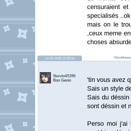
censuraient et
specialisés ..ok
mais on le tro
,ceux meme en b
choses absurdes
†Dem0kdawas†
14-09-2008 12:48:06
Naruto65390
'tin vous avez q
Bon Genin
Sais un style 
Sais du déssin 
sont déssin et 
Perso moi j'ai 