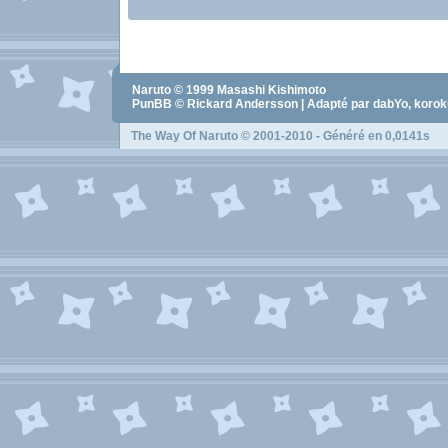
Naruto
© 1999
Masashi Kishimoto
PunBB © Rickard Andersson | Adapté par dabYo, koro
The Way Of Naruto
© 2001-2010 - Généré en 0,0141s