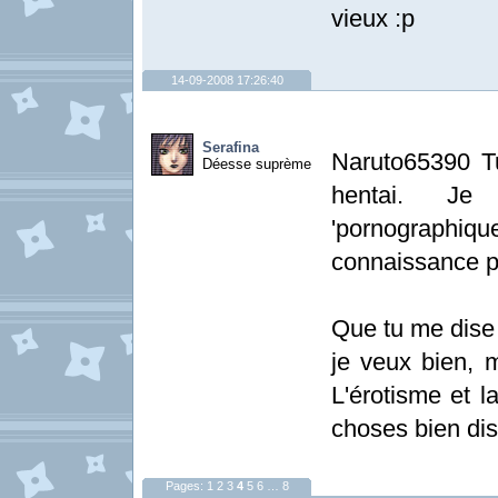
vieux :p
14-09-2008 17:26:40
Serafina
Naruto65390 Tu
Déesse suprème
hentai. Je 
'pornographiqu
connaissance p
Que tu me dise 
je veux bien, 
L'érotisme et 
choses bien dis
Pages:
1
2
3
4
5
6
…
8