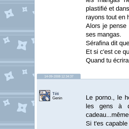
plastifié et dans
rayons tout en 
Alors je pense 
ses mangas.
Sérafina dit que
Et si c'est ce q
Quand tu écrira
14-09-2008 12:34:37
Téti
Le porno., le h
Genin
les gens à 
cadeau...même 
Si t'es capable