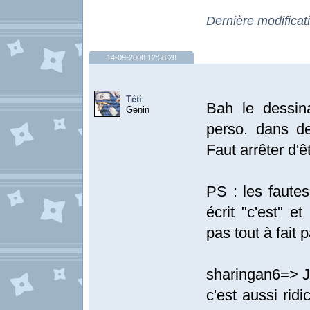
Dernière modificat
14-09-2008 12:58:28
Téti
Bah le dessin
Genin
perso. dans de
Faut arrêter d'ê
PS : les fautes
écrit "c'est" et
pas tout à fait p
sharingan6=> Je
c'est aussi ridi