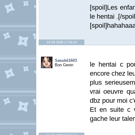
[spoil]Les enfa
le hentai .[/spoil
[spoil]hahahaa
14-09-2008 17:04:14
Sasuké1603
le hentai c po
Bon Genin
encore chez le
plus serieusem
vrai oeuvre q
dbz pour moi c'e
Et en suite c 
gache leur tale