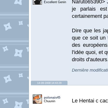
Naruto65390> Je
Excellent Genin
je parlais e
certainement pas
Dire que les ja
que ce soit un 
des européens,
l'idée quoi, et 
droits d'auteurs
Dernière modifica
14-09-2008 14:43:29
polonais45
Le Hentai c ca
Chuunin