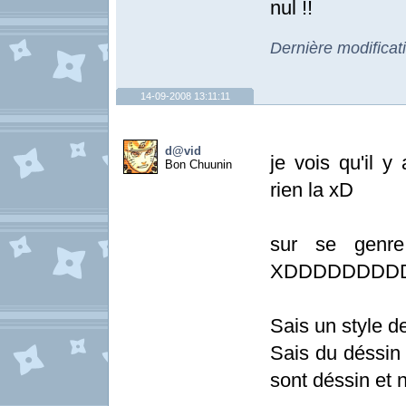
nul !!
Dernière modificat
14-09-2008 13:11:11
d@vid
je vois qu'il 
Bon Chuunin
rien la xD
sur se genr
XDDDDDDDD
Sais un style 
Sais du déssin 
sont déssin et 