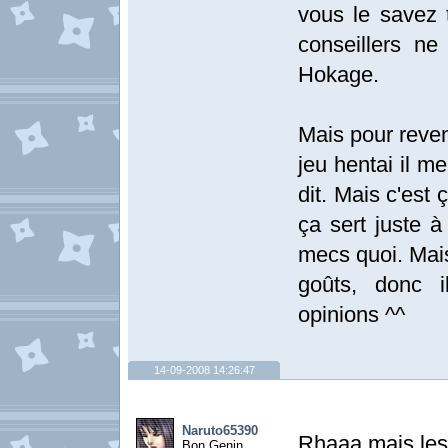
vous le savez 
conseillers ne
Hokage.
Mais pour reven
jeu hentai il m
dit. Mais c'est
ça sert juste à
mecs quoi. Mais
goûts, donc i
opinions ^^
14-09-2008 14:26:47
Naruto65390
Rhaaa mais les
Bon Genin