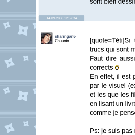
sont bien déssin
14-09-2008 12:57:34
sharingan6
[quote=Téti]Si
Chuunin
trucs qui sont 
Faut dire aussi
corrects
En effet, il es
par le visuel (
et les que les f
en lisant un li
comme je pense
Ps: je suis pa