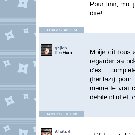
Pour finir, moi
dire!
14-09-2008 09:20:23
ghjfgh
Moije dit tous
Bon Genin
regarder sa pc
c'est complete
(hentazi) pour
meme le vrai ce
debile idiot et 
14-09-2008 10:33:08
Winfield