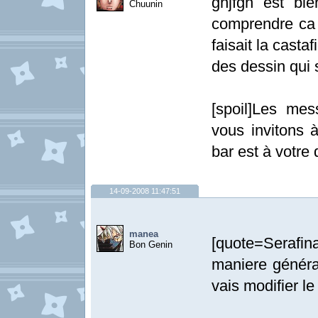
ghjfgh est bi
Chuunin
comprendre ca n
faisait la casta
des dessin qui s
[spoil]Les me
vous invitons à
bar est à votre d
14-09-2008 11:47:51
manea
[quote=Serafina
Bon Genin
maniere général
vais modifier le