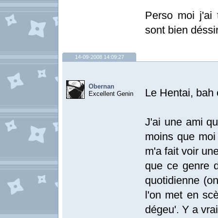
Perso moi j'ai 
sont bien déssi
14-09-2008 14:09:27
Obernan
Le Hentai, bah c
Excellent Genin
J'ai une ami qu
moins que moi e
m'a fait voir une
que ce genre d
quotidienne (on
l'on met en scè
dégeu'. Y a vra