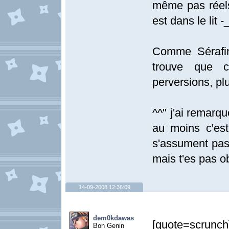
même pas réels
est dans le lit -_
Comme Sérafin
trouve que c
perversions, pl
^^" j'ai remarq
au moins c'est
s'assument pas 
mais t'es pas ob
14-09-2008 12:36:09
dem0kdawas
[quote=scrunch
Bon Genin