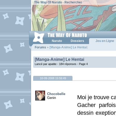
The Way Of Naruto
-
Rechercher
Naruto
Dossiers
Jeu en Ligne
Forums
» [Manga-Anime] Le Hentai:
[Manga-Anime] Le Hentai
Lancé par apatite - 184 réponses -
Page 4
10-09-2008 15:59:49
Chocobelle
Moi je trouve 
Genin
Gacher parfois
dessin exeption