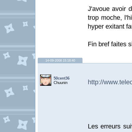
J'avoue avoir d
trop moche, l'hi
hyper exitant f
Fin bref faites
14-09-2008 15:18:40
50cent36
http://www.tel
Chuunin
Les erreurs sui