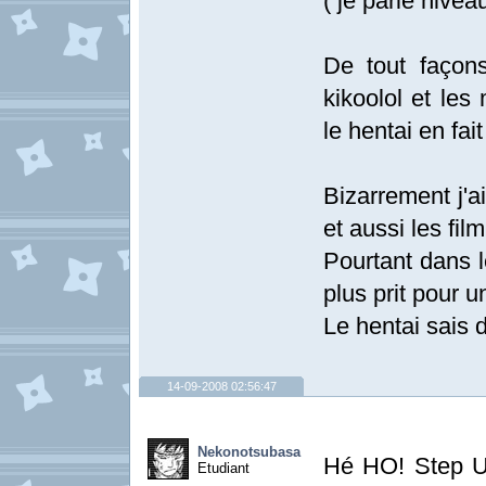
( je parle nivea
De tout façon
kikoolol et le
le hentai en fait
Bizarrement j'a
et aussi les fil
Pourtant dans l
plus prit pour u
Le hentai sais 
14-09-2008 02:56:47
Nekonotsubasa
Hé HO! Step U
Etudiant