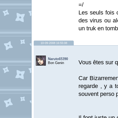
=/
Les seuls fois 
des virus ou al
un truk en tomb
10-09-2008 16:55:08
Naruto65390
Vous êtes sur 
Bon Genin
Car Bizarremen
regarde , y a t
souvent perso p
Il font juste u