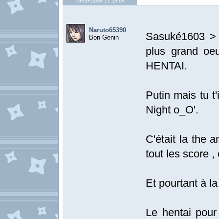
14-09-2008 17:15:04
Naruto65390
Sasuké1603 > A
Bon Genin
plus grand oe
HENTAI.
Putin mais tu t
Night o_O'.
C'était la the 
tout les score ,
Et pourtant à la
Le hentai pour 