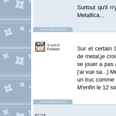
Surtout qu'il n
Metallica...
10-09-2008 16:20:22
X-yoh-X
Sur et certain 
Etudiant
de metal,je cro
se jouer a pas 
j'ai vue sa...)
un truc comme s
M'enfin le 12 so
10-09-2008 16:57:23