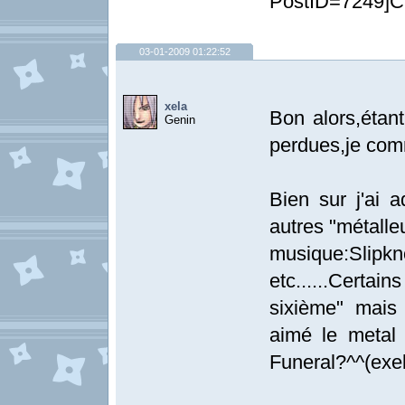
PostID=7249]C'es
03-01-2009 01:22:52
xela
Bon alors,étan
Genin
perdues,je comm
Bien sur j'ai 
autres "métalle
musique:Slipk
etc......Certa
sixième" mais
aimé le metal
Funeral?^^(exel