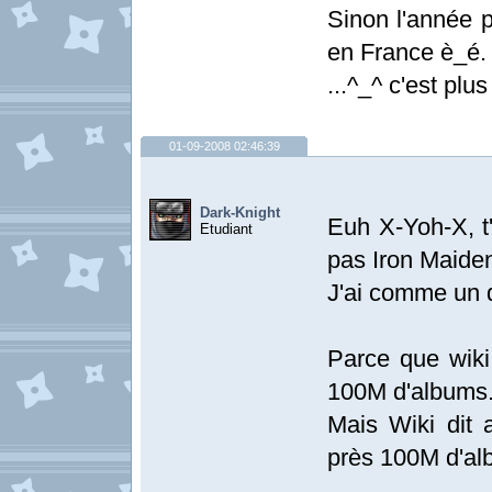
Sinon l'année p
en France è_é.
...^_^ c'est plu
01-09-2008 02:46:39
Dark-Knight
Euh X-Yoh-X, t'
Etudiant
pas Iron Maide
J'ai comme un d
Parce que wiki
100M d'albums.
Mais Wiki dit
près 100M d'al