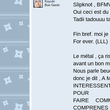
Kayuki
Slipknot , BFMV
Bon Genin
Oui ceci est du 
Tadii tadouuu ta
Fin bref. moi je 
For ever. (LLL)
Le métal , ça r
avant un bon mo
Nous parle beu
donc je dit ,
INTERESSEN
POUR
FAIRE COM
COMPRENES