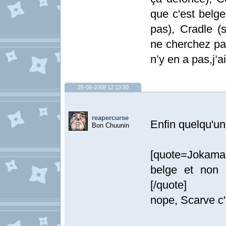
que c'est belge
pas), Cradle (s
ne cherchez pas
n’y en a pas,j’
25-08-2008 12:13:30
reapercurse
Enfin quelqu'un
Bon Chuunin
[quote=Jokama
belge et non p
[/quote]
nope, Scarve c