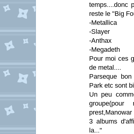
temps....donc 
reste le "Big Fou
-Metallica
-Slayer
-Anthax
-Megadeth
Pour moi ces g
de metal....
Parseque bon 
Park etc sont bi
Un peu comme 
groupe(pou
prest,Manowar 
3 albums d'affi
la..."