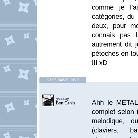
comme je l'a
catégories, du 
deux, pour mo
connais pas l
autrement dit 
pétoches en to
!!! xD
08-07-2008 19:14:20
yessay
Ahh le METAL,
Bon Genin
complet selon m
melodique, du
(claviers, b