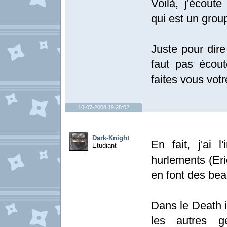
Voilà, j'écou
qui est un grou
Juste pour dire 
faut pas écou
faites vous votr
10-07-2008 19:28:02
Dark-Knight
En fait, j'ai 
Etudiant
hurlements (E
en font des bea
Dans le Death i
les autres ge