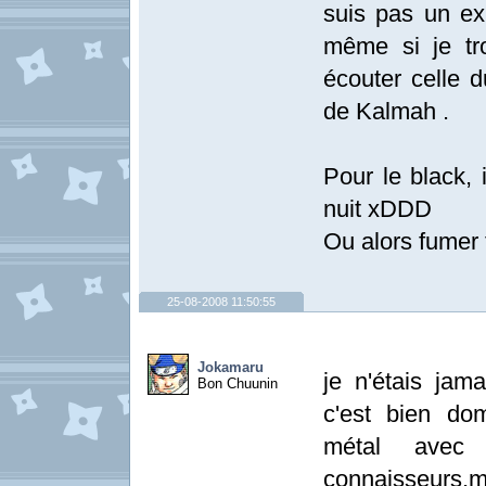
suis pas un exp
même si je tro
écouter celle 
de Kalmah .
Pour le black, 
nuit xDDD
Ou alors fumer 
25-08-2008 11:50:55
Jokamaru
je n'étais jam
Bon Chuunin
c'est bien do
métal avec
connaisseurs,ma