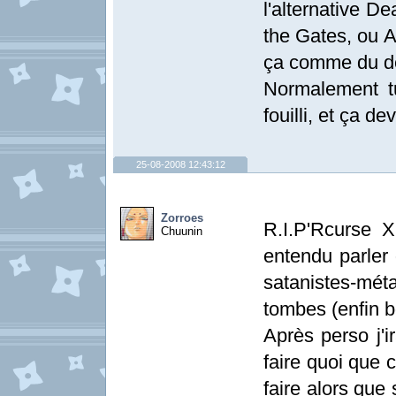
l'alternative D
the Gates, ou 
ça comme du d
Normalement t
fouilli, et ça d
25-08-2008 12:43:12
Zorroes
R.I.P'Rcurse X
Chuunin
entendu parler
satanistes-mé
tombes (enfin b
Après perso j'i
faire quoi que 
faire alors que 