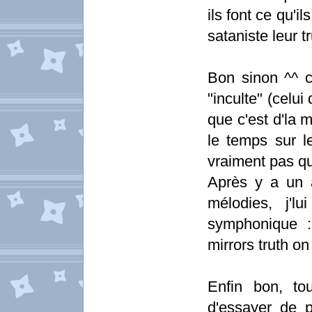
ils font ce qu'il
sataniste leur t
Bon sinon ^^ c
"inculte" (celui
que c'est d'la m
le temps sur l
vraiment pas qu
Après y a un 
mélodies, j'l
symphonique 
mirrors truth on
Enfin bon, to
d'essayer de 