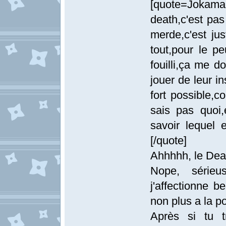
[quote=Jokamar
death,c'est pas
merde,c'est ju
tout,pour le pe
fouilli,ça me d
jouer de leur in
fort possible,c
sais pas quoi,
savoir lequel 
[/quote]
Ahhhhh, le De
Nope, série
j'affectionne b
non plus a la p
Après si tu t