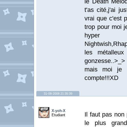
le Death Mélod
t'as cité,j'ai 
vrai que c'est 
trop pour moi j
hyper 
Nightwish,Rhap
les métalleux
gonzesse..>_>
mais moi je m
compte!!!XD
31-08-2008 21:35:39
X-yoh-X
Il faut pas non
Etudiant
le plus gran