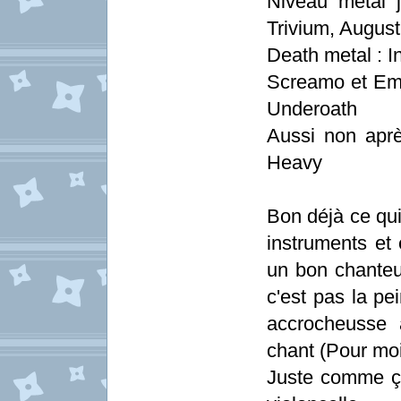
Niveau métal 
Trivium, August 
Death metal : I
Screamo et Emo-
Underoath
Aussi non apr
Heavy
Bon déjà ce qui
instruments et 
un bon chanteu
c'est pas la pe
accrocheusse
chant (Pour moi
Juste comme ça,