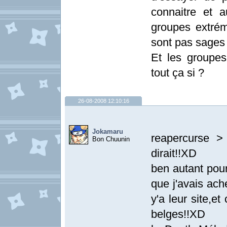
connaitre et a
groupes extrémi
sont pas sages 
Et les groupes
tout ça si ?
26-08-2008 12:10:16
Jokamaru
reapercurse > 
Bon Chuunin
dirait!!XD
ben autant pour
que j'avais ach
y'a leur site,et
belges!!XD