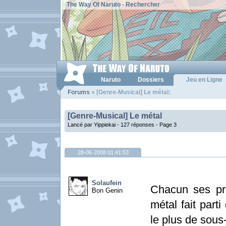
The Way Of Naruto
-
Rechercher
Naruto
Dossiers
Jeu en Ligne
Forums
» [Genre-Musical] Le métal:
[Genre-Musical] Le métal
Lancé par Yippiekai - 127 réponses -
Page 3
28-06-2008 01:41:53
Solaufein
Chacun ses pr
Bon Genin
métal fait par
le plus de sous