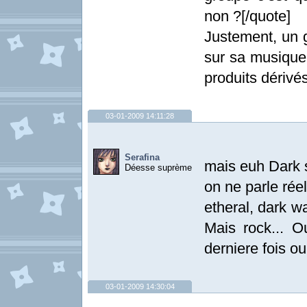
non ?[/quote]
Justement, un g
sur sa musique
produits dérivé
03-01-2009 14:11:28
Serafina
mais euh Dark 
Déesse suprème
on ne parle ré
etheral, dark wa
Mais rock... O
derniere fois ou
03-01-2009 14:30:04