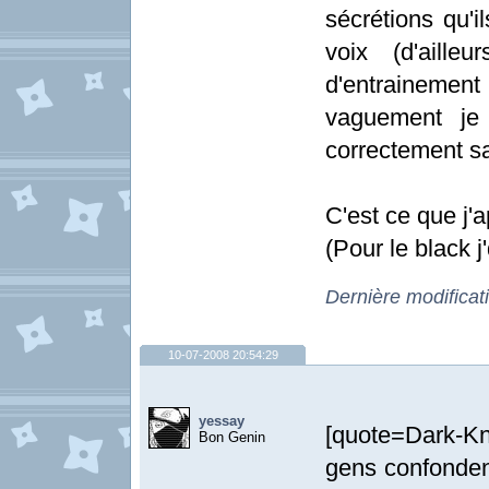
sécrétions qu'i
voix (d'aille
d'entrainemen
vaguement je
correctement sa
C'est ce que j'a
(Pour le black j
Dernière modificat
10-07-2008 20:54:29
yessay
[quote=Dark-Kni
Bon Genin
gens confonde