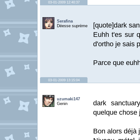
03-01-2009 12:40:37
Serafina
[quote]dark san
Déesse suprème
Euhh t'es sur 
d'ortho je sais p
Parce que euhh
03-01-2009 13:15:04
uzumaki147
dark sanctuar
Genin
quelque chose j
Bon alors déjà j