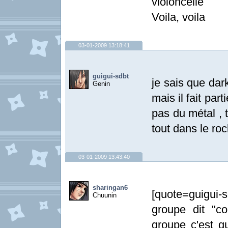
violoncelle
Voila, voila
03-01-2009 13:18:41
guigui-sdbt
je sais que dar
Genin
mais il fait par
pas du métal , 
tout dans le roc
03-01-2009 13:43:40
sharingan6
[quote=guigui-
Chuunin
groupe dit "c
groupe c'est 