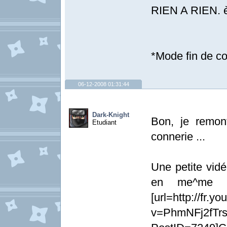
RIEN A RIEN. 
*Mode fin de co
06-12-2008 01:31:44
Dark-Knight
Bon, je remon
Etudiant
connerie ...
Une petite vidé
en me^me t
[url=http://fr.
v=PhmNFj2fTrs&