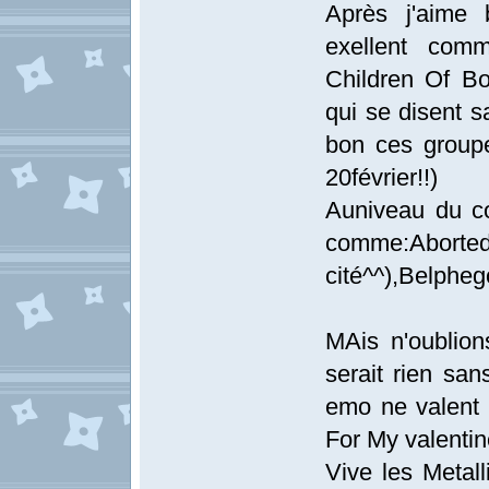
Après j'aime 
exellent comm
Children Of B
qui se disent 
bon ces groupe
20février!!)
Auniveau du co
comme:Aborte
cité^^),Belphe
MAis n'oublion
serait rien san
emo ne valent 
For My valentine
Vive les Metall