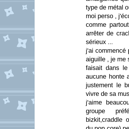
type de métal o
moi perso , j'éc
comme partout
arrêter de cra
sérieux ...
j'ai commencé p
aiguille , je me
faisait dans l
aucune honte a
justement le 
vivre de sa mus
j'aime beaucou
groupe préf
bizkit,craddle 
du pop core),per