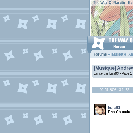
The Way Of Naruto
-
Re
Naruto
Forums
» [Musique] A
[Musique] Andre
Lancé par kuja93 -
Page 1
09-05-2008 13:11:53
kuja93
Bon Chuunin