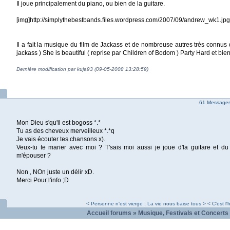
Il joue principalement du piano, ou bien de la guitare.
[img]http://simplythebestbands.files.wordpress.com/2007/09/andrew_wk1.jpg
Il a fait la musique du film de Jackass et de nombreuse autres très connus
jackass ) She is beautiful ( reprise par Children of Bodom ) Party Hard et bien d
Dernière modification par kuja93 (09-05-2008 13:28:59)
61 Messages 
Mon Dieu s'qu'il est bogoss *.*
Tu as des cheveux merveilleux *.*q
Je vais écouter tes chansons x).
Veux-tu te marier avec moi ? T'sais moi aussi je joue d'la guitare et du
m'épouser ?
Non , NOn juste un délir xD.
Merci Pour l'info ;D
< Personne n'est vierge ; La vie nous baise tous > < C'est l'h
Accueil forums
»
Musique, Festivals et Concerts