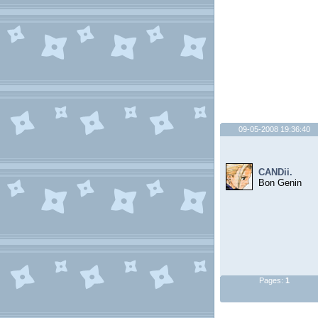
09-05-2008 19:36:40
CANDii.
Bon Genin
Pages:
1