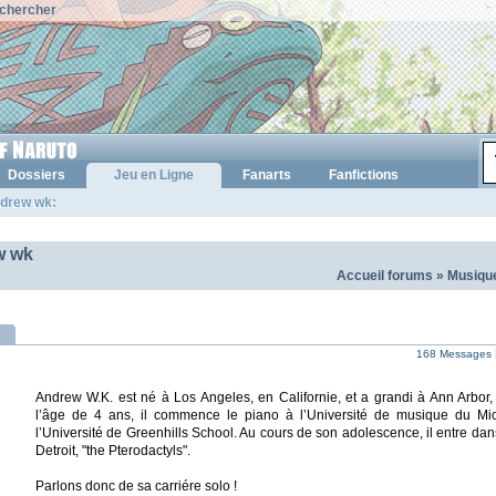
chercher
Dossiers
Jeu en Ligne
Fanarts
Fanfictions
ndrew wk:
w wk
Accueil forums
»
Musique
168 Messages 
Andrew W.K. est né à Los Angeles, en Californie, et a grandi à Ann Arbor,
l’âge de 4 ans, il commence le piano à l’Université de musique du Mic
l’Université de Greenhills School. Au cours de son adolescence, il entre d
Detroit, "the Pterodactyls".
Parlons donc de sa carriére solo !