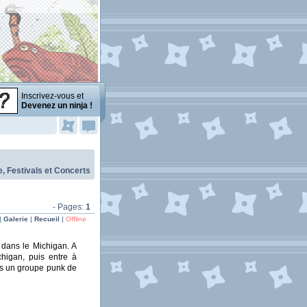
Inscrivez-vous et
Devenez un ninja !
, Festivals et Concerts
- Pages:
1
|
Galerie
|
Recueil
|
Offline
 dans le Michigan. A
higan, puis entre à
ans un groupe punk de