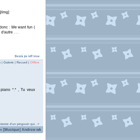
[/img]
 donc : We want fun (
'autre . . .
Bestà jte kiff trow
| Galerie | Recueil |
Offline
 piano *.* , Tu veux
istoire d'un pingouin qui ..>
»
[Musique] Andrew wk