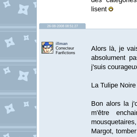
lisent
26-08-2008 08:51:27
illman
Alors là, je va
Correcteur
Fanfictions
absolument pas
j'suis courageux
La Tulipe Noir
Bon alors la j'
m'être encha
mousquetaires,
Margot, tomber 