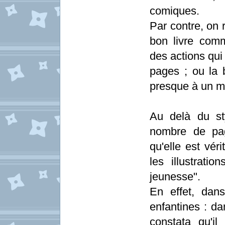
comiques.
Par contre, on r
bon livre com
des actions qui
pages ; ou la b
presque à un mal
Au delà du sty
nombre de pa
qu'elle est vér
les illustratio
jeunesse".
En effet, dan
enfantines : da
constata qu'i