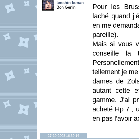
tenshin konan
Pour les Bruss
Bon Genin
laché quand j'é
en me demandan
pareille).
Mais si vous 
conseille la 
Personellement 
tellement je me
dames de Zola
autant cette e
gamme. J'ai pr
acheté Hp 7 , u
en pas l'avoir a
27-10-2008 16:39:14