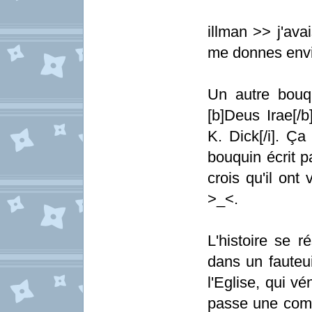
illman >> j'ava
me donnes envie
Un autre bouq
[b]Deus Irae[/b]
K. Dick[/i]. Ça
bouquin écrit p
crois qu'il ont
>_<.
L'histoire se 
dans un fauteui
l'Eglise, qui vé
passe une comma