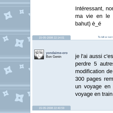
Intéressant, no
ma vie en le li
bahut) è_é
To kill or no
15-05-2008 22:14:01
yondaime-oro
je l'ai aussi c'
Bon Genin
perdre 5 autre
modification de
300 pages rempli 
un voyage en t
voyage en train
15-05-2008 22:40:59