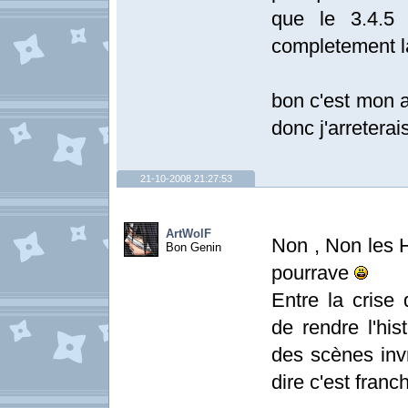
que le 3.4.5
completement la
bon c'est mon a
donc j'arreterais
21-10-2008 21:27:53
ArtWolF
Non , Non les H
Bon Genin
pourrave
Entre la crise 
de rendre l'his
des scènes invr
dire c'est fran