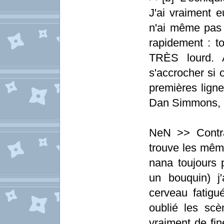
J'ai vraiment e
n'ai même pas 
rapidement : tou
TRÈS lourd. A
s'accrocher si
premières ligne
Dan Simmons, c'
NeN >> Contra
trouve les même
nana toujours p
un bouquin) j'
cerveau fatigué
oublié les sc
vraiment de fin