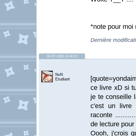
*note pour moi 
Dernière modificat
09-07-2008 14:40:23
NeN
[quote=yondaime
Etudiant
ce livre xD si 
je te conseille 
c'est un livr
raconte .........
de lecture pour
Oooh, j'crois q