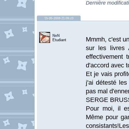
Dernière modificat
15-05-2008 21:09:23
NeN
Mmmh, c'est un
Etudiant
sur les livres
effectivement t
d'accord avec to
Et je vais profi
j'ai détesté le
pas mal d'ennem
SERGE BRUS
Pour moi, il es
Même pour gam
consistants!Le