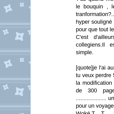
le bouquin , 
tranformation?..
hyper souligné 
pour que tout 
C'est d'aille
collegiens.Il 
simple.
[quote]je l'ai a
tu veux perdre 
la modification
de 300 page
.................
pour un voyage 
Woké T__T ....