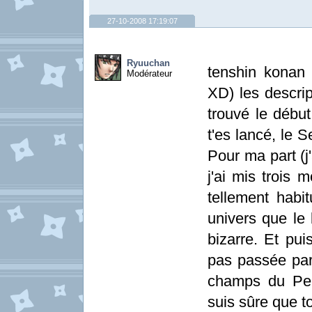
27-10-2008 17:19:07
Ryuuchan
tenshin konan 
Modérateur
XD) les descrip
trouvé le début
t'es lancé, le 
Pour ma part (j'
j'ai mis trois mo
tellement hab
univers que le 
bizarre. Et pui
pas passée par 
champs du Pele
suis sûre que t