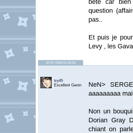
bete car bien
question (affa
pas..
Et puis je pour
Levy , les Gaval
20-07-2008 01:40:52
try45
NeN> SERGE
Excellent Genin
aaaaaaaaa mais j
Non un bouquin 
Dorian Gray D
chiant on parl