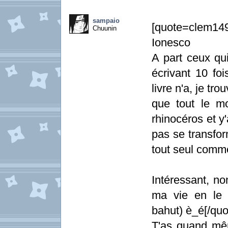
sampaio
[quote=clem14
Chuunin
Ionesco
A part ceux qu
écrivant 10 foi
livre n'a, je tro
que tout le m
rhinocéros et y'
pas se transfor
tout seul comm
Intéressant, no
ma vie en le li
bahut) è_é[/quo
T'as quand même