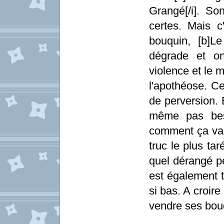
Grangé[/i]. Son
certes. Mais c
bouquin, [b]L
dégrade et o
violence et le m
l'apothéose. C
de perversion. B
même pas beso
comment ça va s
truc le plus tar
quel dérangé pe
est également t
si bas. A croire
vendre ses bou