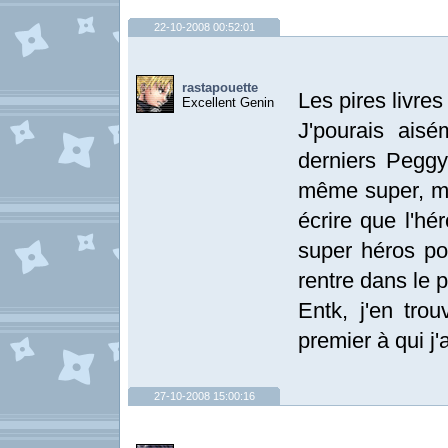
22-10-2008 00:52:01
rastapouette
Les pires livres q
Excellent Genin
J'pourais ais
derniers Peggy 
même super, mai
écrire que l'hé
super héros pou
rentre dans le 
Entk, j'en trou
premier à qui j
27-10-2008 15:00:16