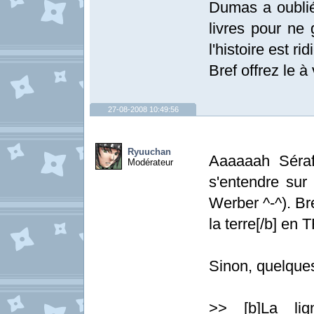
Dumas a oublié 
livres pour ne 
l'histoire est ri
Bref offrez le à
27-08-2008 10:49:56
Ryuuchan
Aaaaaah Séraf
Modérateur
s'entendre sur
Werber ^-^). Br
la terre[/b] en
Sinon, quelques
>> [b]La lign