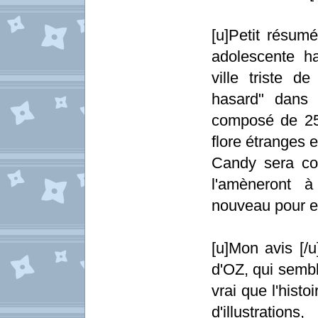
[u]Petit résum
adolescente ha
ville triste d
hasard" dans
composé de 25 
flore étranges 
Candy sera co
l'amèneront 
nouveau pour ell
[u]Mon avis [/u
d'OZ, qui sembl
vrai que l'hist
d'illustration