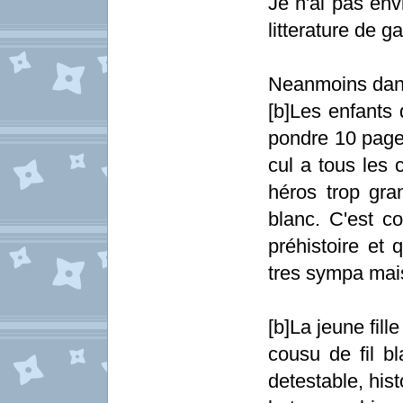
Je n'ai pas en
litterature de ga
Neanmoins dans 
[b]Les enfants 
pondre 10 pages
cul a tous les 
héros trop gran
blanc. C'est c
préhistoire et 
tres sympa mais
[b]La jeune fille
cousu de fil b
detestable, his