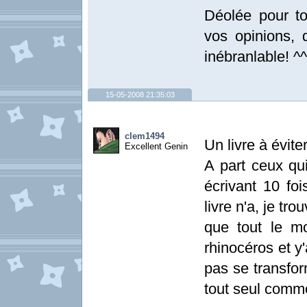
Déolée pour to
vos opinions, 
inébranlable! ^^
15-05-2008 21:35:03
clem1494
Un livre à évit
Excellent Genin
A part ceux qu
écrivant 10 foi
livre n'a, je tro
que tout le m
rhinocéros et y'
pas se transfor
tout seul comm