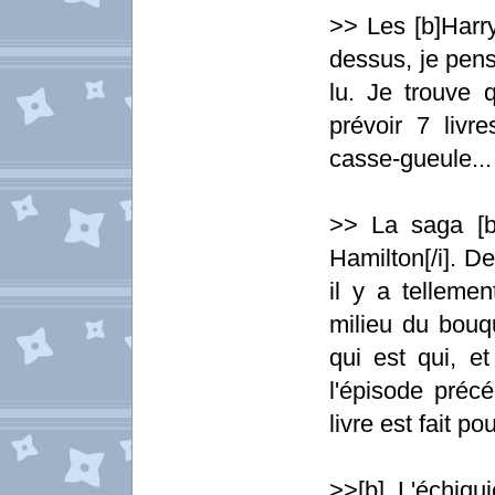
>> Les [b]Harry
dessus, je pens
lu. Je trouve 
prévoir 7 livr
casse-gueule...
>> La saga [b]
Hamilton[/i]. D
il y a tellemen
milieu du bouqu
qui est qui, et
l'épisode préc
livre est fait po
>>[b] L'échiqu