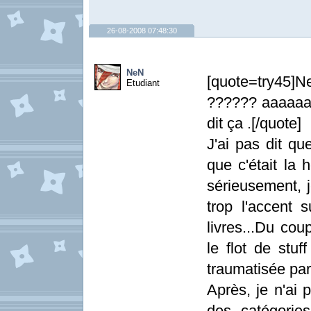
26-08-2008 07:48:30
NeN
[quote=try45
Etudiant
?????? aaaaaaaa
dit ça .[/quote]
J'ai pas dit qu
que c'était la 
sérieusement, 
trop l'accent 
livres...Du co
le flot de stuf
traumatisée par
Après, je n'ai 
des catégories