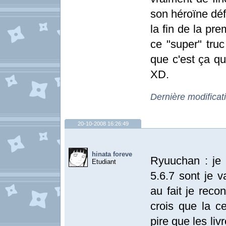
son héroïne déf
la fin de la pr
ce "super" truc
que c'est ça q
XD.
Dernière modifica
20-10-2008 16:26:49
hinata foreve
Ryuuchan : je s
Etudiant
5.6.7 sont je v
au fait je reco
crois que la ce
pire que les liv