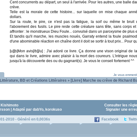
Cent concurrents au départ, un seul à l'arrivée. Pour les autres, une balle da
crève.
Telle est la morale de cette histoire... sur laquelle on mise chaque ann
dollars.
Sur la route, le pire, ce n'est pas la fatigue, la soif ou même le bruit 
l'aboiement des fusils. Le pire reste cette créature sans tête, sans corps et 
affronter : le monstrueux Dieu Foule... convulsé dans un paroxysme de plus e
Et tandis qu'il marche, les muscles noués, Garraty entend la foule psalmod
d'une abominable réaction en chaîne dont il doit se sortir à tout prix... Pour qu
[u][b]Mon avis[/b][/u] : J'ai adoré ce livre. Ça donne une vison original de l
qui dans le livre, admire avec plaisir à la mort des coureurs. L'intrigue nous
jusqu'à la découverte des ou du gagnant(s). Je vous le conseil fortement ^^
Je vous emmerde
Littérature, BD et Créations Littéraires
»
[Livre] Marche ou crève de Richard B
 Kishimoto
Consulter les règl
sson | Adapté par dabYo, korokuso
Signaler une erre
01-2010 - Généré en 0,0036s
Facebook
Twitt