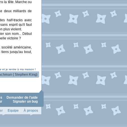
ns la tête. Marche ou
ée deux milliards de
des half-tracks avec
sans esprit qu'il faut
n plus violent.
ier son nom... Début
elle victoire ?
a société américaine,
 tiens jusqu'au bout,
 et je rentre à ma maison !
achman ( Stephen King)
es
Demander de l'aide
ur
Signaler un bug
er
Equipe
À propos