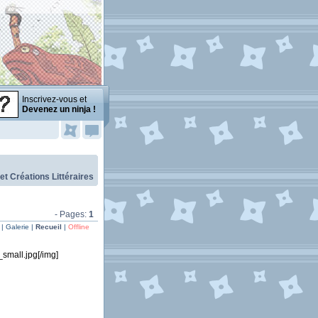
Inscrivez-vous et
Devenez un ninja !
 et Créations Littéraires
- Pages:
1
| Galerie |
Recueil
|
Offline
_small.jpg[/img]