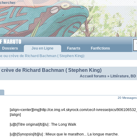
chercher
Dossiers
Jeu en Ligne
Fanarts
Fanfictions
he ou crève de Richard Bachman ( Stephen King):
u crève de Richard Bachman ( Stephen King)
Accueil forums
»
Littérature, BD
20 Messages 
[align=center][img]http://ce.img.v4.skyrock.com/cec/l-ivresse/pics/906106532
[/align]
[u][b]Titre original[/b][/u] : The Long Walk
[u][b]Synopsis[/b][/u] : Mieux que le marathon... La longue marche.