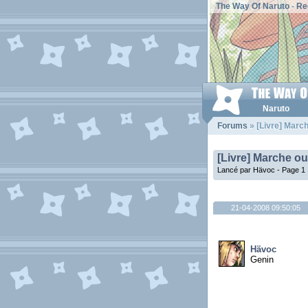
The Way Of Naruto
-
Re
Naruto
Forums
» [Livre] Marc
[Livre] Marche o
Lancé par Hävoc -
Page 1
21-04-2008 09:50:05
Hävoc
Genin